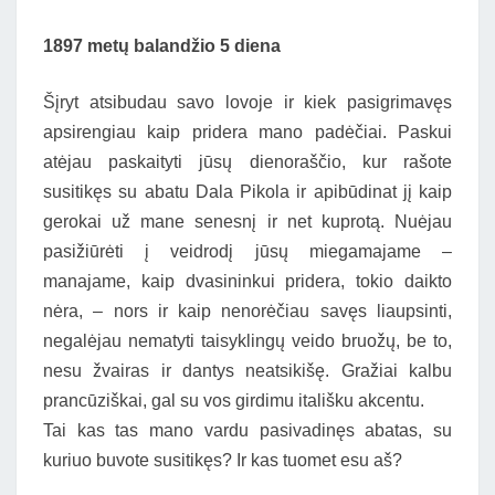
1897 metų balandžio 5 diena
Šįryt atsibudau savo lovoje ir kiek pasigrimavęs
apsirengiau kaip pridera mano padėčiai. Paskui
atėjau paskaityti jūsų dienoraščio, kur rašote
susitikęs su abatu Dala Pikola ir apibūdinat jį kaip
gerokai už mane senesnį ir net kuprotą. Nuėjau
pasižiūrėti į veidrodį jūsų miegamajame –
manajame, kaip dvasininkui pridera, tokio daikto
nėra, – nors ir kaip nenorėčiau savęs liaupsinti,
negalėjau nematyti taisyklingų veido bruožų, be to,
nesu žvairas ir dantys neatsikišę. Gražiai kalbu
prancūziškai, gal su vos girdimu itališku akcentu.
Tai kas tas mano vardu pasivadinęs abatas, su
kuriuo buvote susitikęs? Ir kas tuomet esu aš?