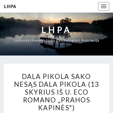
LHPA
Togg
navig
LHPA
Lietuvos Humanistinės Psichologijos Asociacija
DALA
DALA PIKOLA SAKO
PIKOLA
NESĄS DALA PIKOLA (13
SAKO
SKYRIUS IŠ U. ECO
NESĄS
DALA
ROMANO „PRAHOS
PIKOLA
KAPINĖS“)
(13