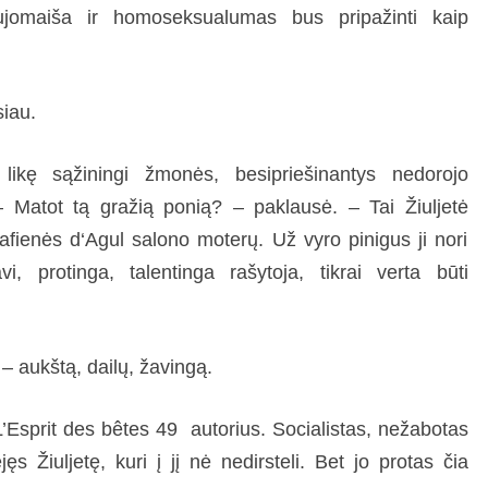
jomaiša ir homoseksualumas bus pripažinti kaip
siau.
 likę sąžiningi žmonės, besipriešinantys nedorojo
– Matot tą gražią ponią? – paklausė. – Tai Žiuljetė
rafienės d‘Agul salono moterų. Už vyro pinigus ji nori
vi, protinga, talentinga rašytoja, tikrai verta būti
– aukštą, dailų, žavingą.
L’Esprit des bêtes 49 autorius. Socialistas, nežabotas
ęs Žiuljetę, kuri į jį nė nedirsteli. Bet jo protas čia