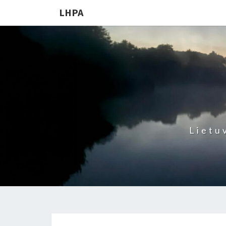
LHPA
Lietu