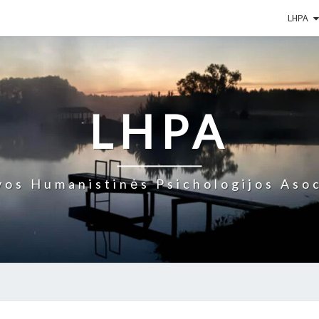
LHPA
LHPA
vos Humanistinės Psichologijos Asoc