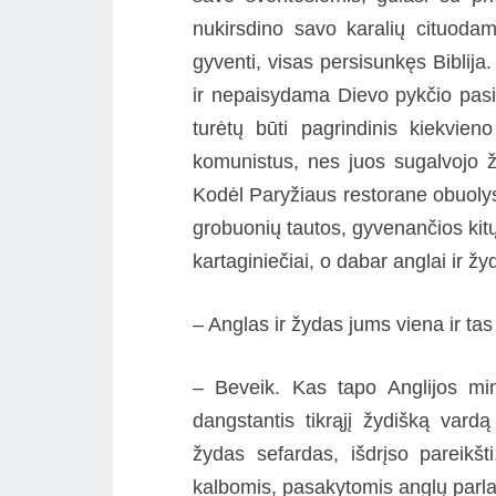
nukirsdino savo karalių cituodam
gyventi, visas persisunkęs Biblij
ir nepaisydama Dievo pykčio pasi
turėtų būti pagrindinis kiekvien
komunistus, nes juos sugalvojo žy
Kodėl Paryžiaus restorane obuolys
grobuonių tautos, gyvenančios kitų 
kartaginiečiai, o dabar anglai ir žyd
– Anglas ir žydas jums viena ir tas
– Beveik. Kas tapo Anglijos mini
dangstantis tikrąjį žydišką vardą
žydas sefardas, išdrįso pareikšt
kalbomis, pasakytomis anglų parl