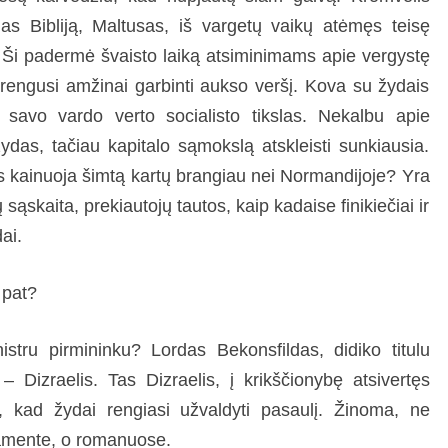
as Bibliją, Maltusas, iš vargetų vaikų atėmęs teisę
a. Ši padermė švaisto laiką atsiminimams apie vergystę
rengusi amžinai garbinti aukso veršį. Kova su žydais
o savo vardo verto socialisto tikslas. Nekalbu apie
das, tačiau kapitalo sąmokslą atskleisti sunkiausia.
 kainuoja šimtą kartų brangiau nei Normandijoje? Yra
sąskaita, prekiautojų tautos, kaip kadaise finikiečiai ir
ai.
 pat?
stru pirmininku? Lordas Bekonsfildas, didiko titulu
 – Dizraelis. Tas Dizraelis, į krikščionybę atsivertęs
i, kad žydai rengiasi užvaldyti pasaulį. Žinoma, ne
amente, o romanuose.