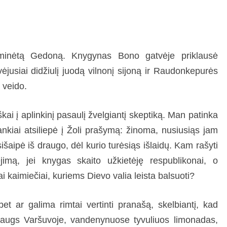
i minėtą Gedoną. Knygynas Bono gatvėje priklausė
ėjusiai didžiulį juodą vilnonį sijoną ir Raudonkepurės
 veido.
škai į aplinkinį pasaulį žvelgiantį skeptiką. Man patinka
ankiai atsiliepė į Žoli prašymą: žinoma, nusiusiąs jam
sišaipė iš draugo, dėl kurio turėsiąs išlaidų. Kam rašyti
lėjimą, jei knygas skaito užkietėję respublikonai, o
ai kaimiečiai, kuriems Dievo valia leista balsuoti?
t ar galima rimtai vertinti pranašą, skelbiantį, kad
 augs Varšuvoje, vandenynuose tyvuliuos limonadas,