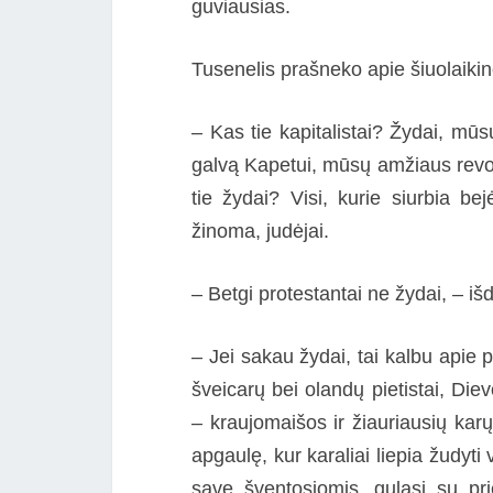
guviausias.
Tusenelis prašneko apie šiuolaiki
– Kas tie kapitalistai? Žydai, mūs
galvą Kapetui, mūsų amžiaus revol
tie žydai? Visi, kurie siurbia bej
žinoma, judėjai.
– Betgi protestantai ne žydai, – išd
– Jei sakau žydai, tai kalbu apie pr
šveicarų bei olandų pietistai, Diev
– kraujomaišos ir žiauriausių karų 
apgaulę, kur karaliai liepia žudyti
save šventosiomis, gulasi su pr