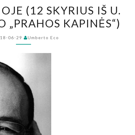
NAKTIS
JE (12 SKYRIUS IŠ U.
PRAHOJE
 „PRAHOS KAPINĖS“)
(12
SKYRIUS
IŠ
18-06-29
Umberto Eco
U.
ECO
ROMANO
„PRAHOS
KAPINĖS“)