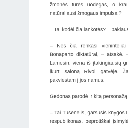
žmonės turės uodegas, o krau
natūraliausi žmogaus impulsai?
– Tai kodėl čia lankotės? – paklau
– Nes čia renkasi vieninteliai
Bonaparto diktatūrai, – atsakė. 
Lamesin, viena iš įtakingiausių g
įkurti saloną Rivoli gatvėje. Ža
pakviestam į jos namus.
Gedonas parodė ir kitą personažą 
– Tai Tusenelis, garsusis knygos 
respublikonas, beprotiškai įsimylėj