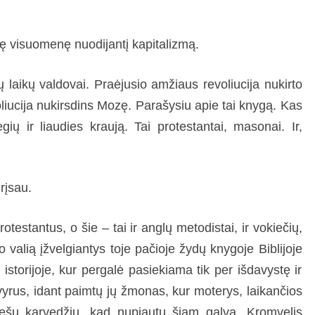
nę visuomenę nuodijantį kapitalizmą.
ų laikų valdovai. Praėjusio amžiaus revoliucija nukirto
iucija nukirsdins Mozę. Parašysiu apie tai knygą. Kas
ėgių ir liaudies kraują. Tai protestantai, masonai. Ir,
rįsau.
otestantus, o šie – tai ir anglų metodistai, ir vokiečių,
o valią įžvelgiantys toje pačioje žydų knygoje Biblijoje
istorijoje, kur pergalė pasiekiama tik per išdavystę ir
 vyrus, idant paimtų jų žmonas, kur moterys, laikančios
iešų karvedžiu, kad nupjautų šiam galvą. Kromvelis