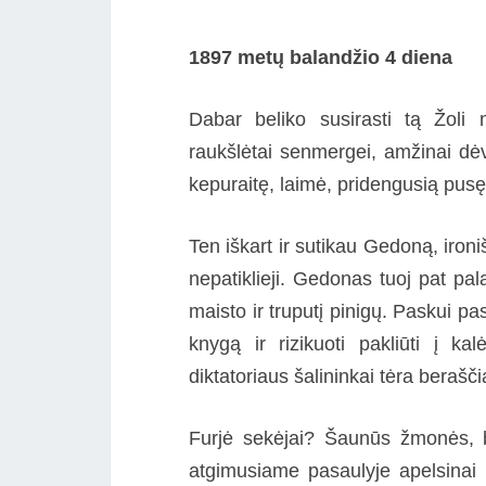
1897 metų balandžio 4 diena
Dabar beliko susirasti tą Žol
raukšlėtai senmergei, amžinai dėv
kepuraitę, laimė, pridengusią pusę
Ten iškart ir sutikau Gedoną, ironi
nepatiklieji. Gedonas tuoj pat pal
maisto ir truputį pinigų. Paskui pa
knygą ir rizikuoti pakliūti į ka
diktatoriaus šalininkai tėra berašči
Furjė sekėjai? Šaunūs žmonės, be
atgimusiame pasaulyje apelsinai