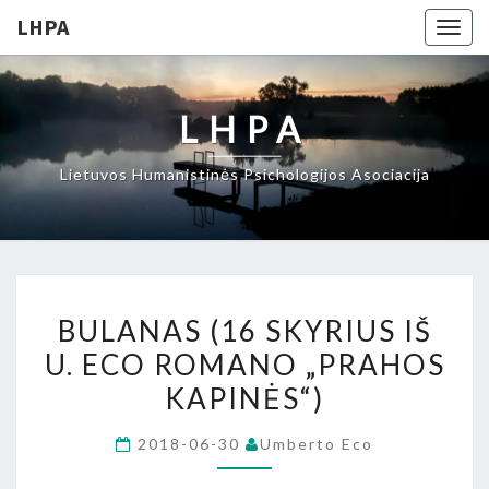
LHPA
Togg
navig
LHPA
Lietuvos Humanistinės Psichologijos Asociacija
BULANAS
BULANAS (16 SKYRIUS IŠ
(16
U. ECO ROMANO „PRAHOS
SKYRIUS
KAPINĖS“)
IŠ
U.
2018-06-30
Umberto Eco
ECO
ROMANO