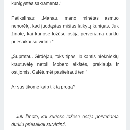
kunigystės sakramentą.“
Patikslinau: „Manau, mano minėtas asmuo
nenorėtų, kad juodąsias mišias laikytų kunigas. Juk
žinote, kai kuriose ložėse ostija perveriama durklu
priesaikai sutvirtinti.“
„Supratau. Girdėjau, toks tipas, laikantis niekniekių
krautuvėlę netoli Mobero aikštės, prekiauja ir
ostijomis. Galėtumėt pasiteirauti ten.“
Ar susitikome kaip tik ta proga?
– Juk žinote, kai kuriose ložėse ostija perveriama
durklu priesaikai sutvirtinti.