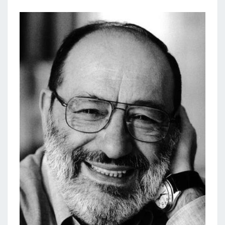
„PRAHOS
KAPINĖS“)