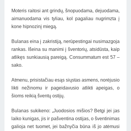
Moteris raitosi ant grindų, šnopuodama, dejuodama,
aimanuodama vis tyliau, kol pagaliau nugrimzta į
kone hipnozinį miegą.
Bulanas eina į zakristiją, nerūpestingai nusimazgoja
rankas. Išeina su manimi į šventorių, atsidūsta, kaip
atlikęs sunkiausią pareigą. Consummatum est 57 –
sako.
Atmenu, prisistačiau esąs siųstas asmens, norėjusio
likti nežinomu ir pageidavusio atlikti apeigas, o
šioms reikią šventų ostijų.
Bulanas sukikeno: „Juodosios mišios? Betgi jei jas
laiko kunigas, jis ir pašventina ostijas, o šventinimas
galioja net tuomet, jei bažnyčia būna iš jo atėmusi