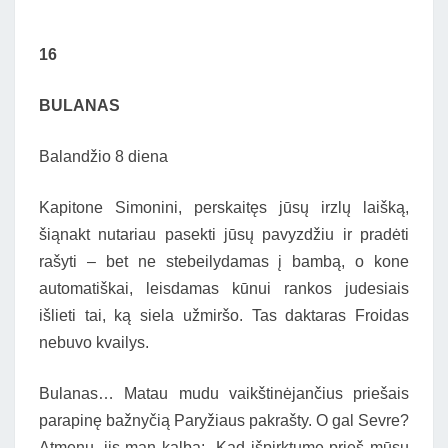
16
BULANAS
Balandžio 8 diena
Kapitone Simonini, perskaitęs jūsų irzlų laišką,
šiąnakt nutariau pasekti jūsų pavyzdžiu ir pradėti
rašyti – bet ne stebeilydamas į bambą, o kone
automatiškai, leisdamas kūnui rankos judesiais
išlieti tai, ką siela užmiršo. Tas daktaras Froidas
nebuvo kvailys.
Bulanas… Matau mudu vaikštinėjančius priešais
parapinę bažnyčią Paryžiaus pakrašty. O gal Sevre?
Atmenu, jis man kalba: „Kad išpirktume prieš mūsų