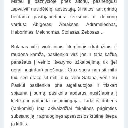
Matau jį bažnyčioje prieš altorių, pasirengusį
„apvalyti“ nusidėjėlę, apsėstąją, ši raitosi ant grindų
berdama pasibjaurėtinus keiksmus ir demonų
vardus: Abigoras, Abraksas, Adramelechas,
Haborimas, Melchomas, Stolasas, Zebosas…
Bulanas vilki violetiniais liturginiais drabužiais ir
raudona kamža, pasilenkia virš jos ir taria kažką
panašaus į velnio išvarymo užkalbėjimą, tik (jei
gerai nugirdau) priešingai: Crux sacra non sit mihi
lux, sed draco sit mihi dux, veni Satana, veni! 56
Paskui pasilenkia prie atgailautojos ir triskart
spjauna į burną, pasikelia apdarus, nusišlapina į
kieliką ir paduoda nelaimingajai. Tada iš dubens
(rankomis!) ima akivaizdžiai fekalinės prigimties
substanciją ir apnuoginęs apsėstosios krūtinę ištepa
ja krūtis.