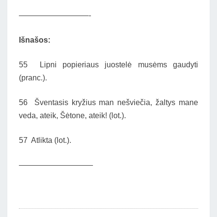
—————————-
Išnašos:
55 Lipni popieriaus juostelė musėms gaudyti
(pranc.).
56 Šventasis kryžius man nešviečia, žaltys mane
veda, ateik, Šėtone, ateik! (lot.).
57 Atlikta (lot.).
—————————–