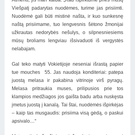
Viešpatį padarytas nuodėmes, turime jas prisiimti.
Nuodėmė gali būti mistinė našta, ir kuo sunkesnę
naštą prisiimame, tuo lengvesnis šėtono žmonijai
užkrautas nedorybės nešulys, o silpnesniesiems
mūsų broliams lengviau išsivaduoti iš vergystės
nelabajam.
Gal teko matyti Vokietijoje neseniai išrastą papier
tue mouches 55. Jas naudoja konditeriai: patepa
juostą melasa ir pakabina vitrinoje virš pyragų.
Melasa pritraukia muses, prilipusios prie tos
klampios medžiagos jos gaišta badu arba nuskęsta
įmetus juostą į kanalą. Tai štai, nuodėmės išpirkėjas
– kaip tas musgaudis: prisiima visą gėdą, o paskui
apsivalo…“