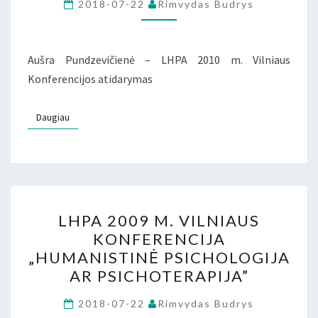
PSICHOLOGIJOS
2018-07-22
Rimvydas Budrys
AKTUALUMAS
ŠIANDIEN”
Aušra Pundzevičienė – LHPA 2010 m. Vilniaus
Konferencijos atidarymas
Daugiau
Daugiau
LHPA
LHPA 2009 M. VILNIAUS
2009
KONFERENCIJA
M.
„HUMANISTINĖ PSICHOLOGIJA
VILNIAUS
AR PSICHOTERAPIJA”
KONFERENCIJA
„HUMANISTINĖ
2018-07-22
Rimvydas Budrys