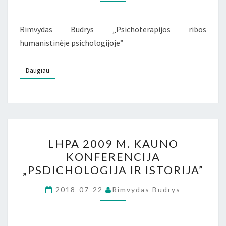
PSICHOLOGIJA
AR
Rimvydas Budrys „Psichoterapijos ribos
PSICHOTERAPIJA”
humanistinėje psichologijoje”
Daugiau
Daugiau
LHPA
LHPA 2009 M. KAUNO
2009
KONFERENCIJA
M.
„PSDICHOLOGIJA IR ISTORIJA”
KAUNO
KONFERENCIJA
2018-07-22
Rimvydas Budrys
„PSDICHOLOGIJA
IR