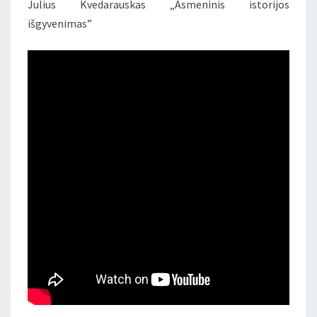
ISTORIJA”
Julius Kvedarauskas „Asmeninis istorijos
išgyvenimas”