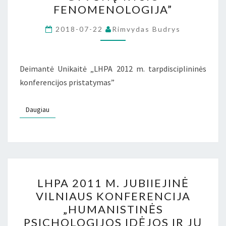
KAUNO
FENOMENOLOGIJA”
KONFERENCIJA
„ŽMOGAUS
2018-07-22
Rimvydas Budrys
IR
GYVŪNŲ
Deimantė Unikaitė „LHPA 2012 m. tarpdisciplininės
RYŠIO
konferencijos pristatymas”
FENOMENOLOGIJA”
Daugiau
Daugiau
LHPA
LHPA 2011 M. JUBIIEJINĖ
2011
VILNIAUS KONFERENCIJA
M.
„HUMANISTINĖS
JUBIIEJINĖ
PSICHOLOGIJOS IDĖJOS IR JŲ