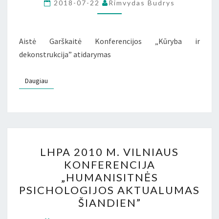
KONFERENCIJA
2018-07-22
Rimvydas Budrys
„KŪRYBA
IR
DEKNSTRUKCIJA”
Aistė Garškaitė Konferencijos „Kūryba ir
dekonstrukcija” atidarymas
Daugiau
Daugiau
LHPA
LHPA 2010 M. VILNIAUS
2010
KONFERENCIJA
M.
„HUMANISITNĖS
VILNIAUS
PSICHOLOGIJOS AKTUALUMAS
KONFERENCIJA
ŠIANDIEN”
„HUMANISITNĖS