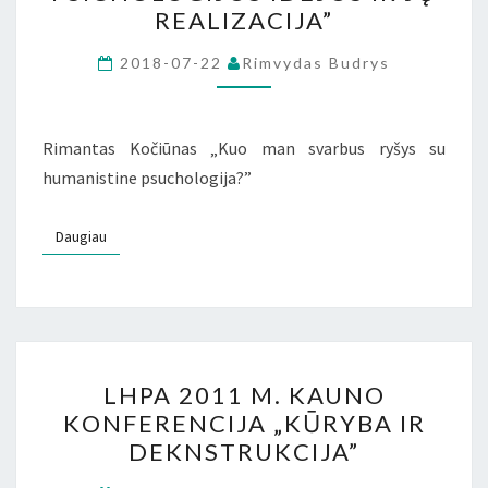
VILNIAUS
REALIZACIJA”
KONFERENCIJA
„HUMANISTINĖS
2018-07-22
Rimvydas Budrys
PSICHOLOGIJOS
IDĖJOS
Rimantas Kočiūnas „Kuo man svarbus ryšys su
IR
humanistine psuchologija?”
JŲ
REALIZACIJA”
Daugiau
Daugiau
LHPA
LHPA 2011 M. KAUNO
2011
KONFERENCIJA „KŪRYBA IR
M.
DEKNSTRUKCIJA”
KAUNO