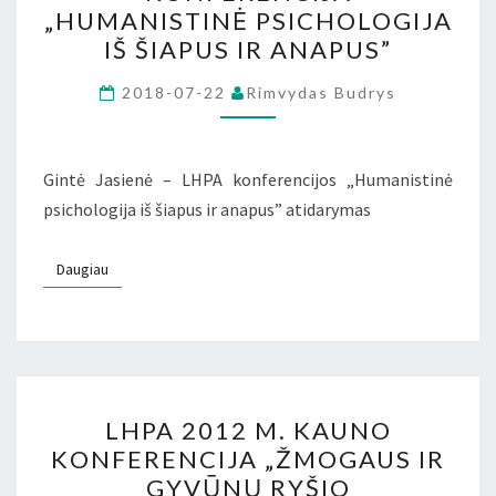
M.
„HUMANISTINĖ PSICHOLOGIJA
VILNIAUS
IŠ ŠIAPUS IR ANAPUS”
KONFERENCIJA
„HUMANISTINĖ
2018-07-22
Rimvydas Budrys
PSICHOLOGIJA
IŠ
Gintė Jasienė – LHPA konferencijos „Humanistinė
ŠIAPUS
psichologija iš šiapus ir anapus” atidarymas
IR
ANAPUS”
Daugiau
Daugiau
LHPA
LHPA 2012 M. KAUNO
2012
KONFERENCIJA „ŽMOGAUS IR
M.
GYVŪNŲ RYŠIO