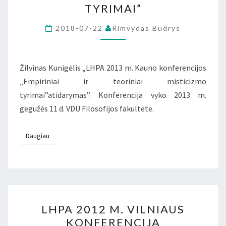
TYRIMAI”
KONFERENCIJA
„EMPIRINIAI
2018-07-22
Rimvydas Budrys
IR
TEORINIAI
Žilvinas Kunigėlis „LHPA 2013 m. Kauno konferencijos
MISTICIZMO
„Empiriniai ir teoriniai misticizmo
TYRIMAI”
tyrimai”atidarymas”. Konferencija vyko 2013 m.
gegužės 11 d. VDU Filosofijos fakultete.
Daugiau
Daugiau
LHPA
LHPA 2012 M. VILNIAUS
2012
KONFERENCIJA