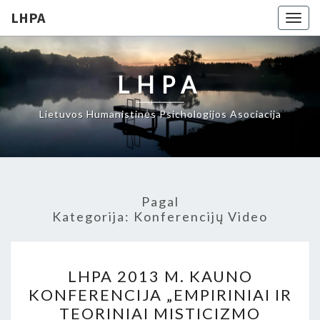
LHPA
Togg
navig
LHPA
Lietuvos Humanistinės Psichologijos Asociacija
Pagal
Kategorija:
Konferencijų Video
LHPA
LHPA 2013 M. KAUNO
2013
KONFERENCIJA „EMPIRINIAI IR
M.
TEORINIAI MISTICIZMO
KAUNO