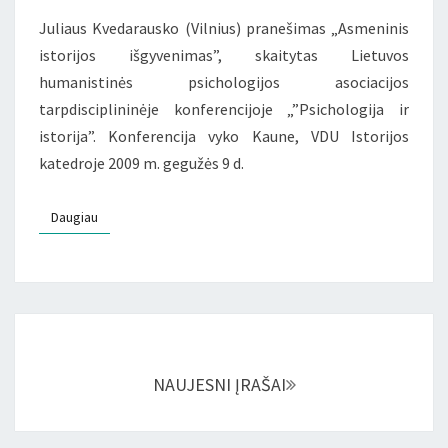
Juliaus Kvedarausko (Vilnius) pranešimas „Asmeninis
istorijos išgyvenimas”, skaitytas Lietuvos
humanistinės psichologijos asociacijos
tarpdisciplininėje konferencijoje „”Psichologija ir
istorija”. Konferencija vyko Kaune, VDU Istorijos
katedroje 2009 m. gegužės 9 d.
Daugiau
Daugiau
Įrašų
navigacija
NAUJESNI ĮRAŠAI