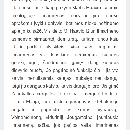
tik runose; beje, kaip pažymi Martis Haavio, suomių
mitologijoje Ilmarinenas, nors ir yra runose
aprašomų įvykių dalyvis, bet mes nieko nežinome
apie jo kultą26. Vis dėlto M. Haavio įžiūri Ilmarineno
asmenyje pirmapradį demiurgą, kuriam runos kaip
tik ir padėjo atsiskleisti visa savo prigimtimi;
Ilmarinenas yra klasikinis demiurgas, sukūręs
geležį, ugnį, šaudmenis, įgavęs daug kultūros
didvyrio bruožų. Jo pagrindinė funkcija čia – jis yra
kalvis, nenuilstantis kalėjas, nukalęs net dangų,
taigi jis dangaus kalvis, kalvis danguje, ore. Jis gimė
iš nekaltos mergelės. Jo motina – mergelė Iro, kitur
– pati Marija, kuri pastoja paragavusi stebuklingo
augalo ir pagimdo tris sūnus: vyriausiąjį
Veinemeineną, viduriniįį Jougamoiną, jauniausią
Ilmarineną, tačiau jos pačios valia Ilmarinenas