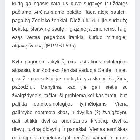
kurią galingasis karalius buvo sugavęs ir uždaręs
pačiame tvirčiau-siame bokšte. Tada atėję saulei į
pagalbą Zodiako ženklai. Didžiuliu kūju jie sudaužę
bokštą, išlaisvinę saulę ir grąžinę ją žmonėms. Taigi
esąs vertas pagarbos įrankis, kuriuo mirtingieji
atgavę šviesą” (BRMŠ I 595).
Kyla pagunda laikyti šį mitą astralinės mitologijos
atgarsiu, kur Zodiako ženklai vaduoja Saulę, ir sieti
jį su žiemos solsticijos metu; tai yra skaityti šią žinią
pažodžiui. Manytina, kad jie gali sietis su
žvaigždynais, tačiau ši problema kol kas turėtų būti
palikta etnokosmologijos tyrinėtojams. Viena
galimybė neatmeta kitos, ir dvylika (?) žvaigždynų
gali atitikti dvylika orientacijos krypčių, dvylika
dievų, tuziną didvyrių ir panašiai. Vienas esmiškas
mitologinis archetipas gali reikštis įvairiai, ir mums