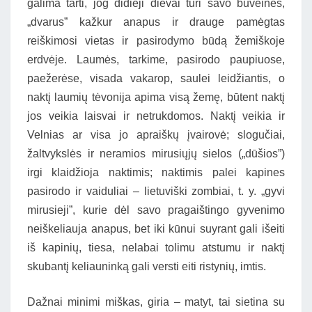
galima tarti, jog didieji dievai turi savo buveines,
„dvarus” kažkur anapus ir drauge pamėgtas
reiškimosi vietas ir pasirodymo būdą žemiškoje
erdvėje. Laumės, tarkime, pasirodo paupiuose,
paežerėse, visada vakarop, saulei leidžiantis, o
naktį laumių tėvonija apima visą žemę, būtent naktį
jos veikia laisvai ir netrukdomos. Naktį veikia ir
Velnias ar visa jo apraiškų įvairovė; slogučiai,
žaltvykslės ir neramios mirusiųjų sielos („dūšios”)
irgi klaidžioja naktimis; naktimis palei kapines
pasirodo ir vaiduliai – lietuviški zombiai, t. y. „gyvi
mirusieji”, kurie dėl savo pragaištingo gyvenimo
neiškeliauja anapus, bet iki kūnui suyrant gali išeiti
iš kapinių, tiesa, nelabai tolimu atstumu ir naktį
skubantį keliauninką gali versti eiti ristynių, imtis.
Dažnai minimi miškas, giria – matyt, tai sietina su