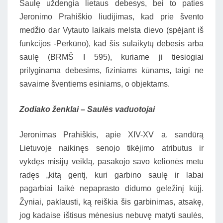
Saulę uždengia lietaus debesys, bei to paties
Jeronimo Prahiškio liudijimas, kad prie švento
medžio dar Vytauto laikais melsta dievo (spėjant iš
funkcijos -Perkūno), kad šis sulaikytų debesis arba
saulę (BRMŠ I 595), kuriame ji tiesiogiai
prilyginama debesims, fiziniams kūnams, taigi ne
savaime šventiems esiniams, o objektams.
Zodiako ženklai – Saulės vaduotojai
Jeronimas Prahiškis, apie XIV-XV a. sandūrą
Lietuvoje naikinęs senojo tikėjimo atributus ir
vykdęs misijų veiklą, pasakojo savo kelionės metu
radęs „kitą gentį, kuri garbino saulę ir labai
pagarbiai laikė nepaprasto didumo geležinį kūjį.
Žyniai, paklausti, ką reiškia šis garbinimas, atsakę,
jog kadaise ištisus mėnesius nebuvę matyti saulės,