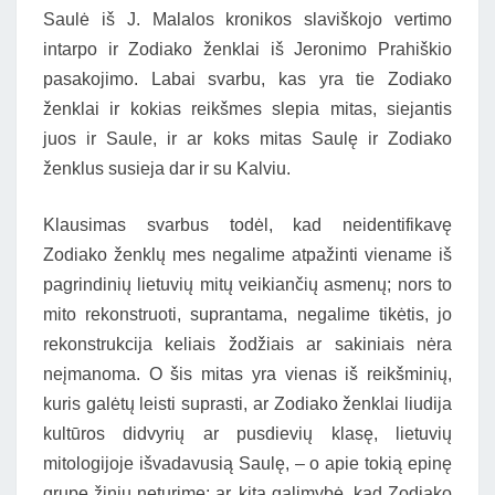
Saulė iš J. Malalos kronikos slaviškojo vertimo
intarpo ir Zodiako ženklai iš Jeronimo Prahiškio
pasakojimo. Labai svarbu, kas yra tie Zodiako
ženklai ir kokias reikšmes slepia mitas, siejantis
juos ir Saule, ir ar koks mitas Saulę ir Zodiako
ženklus susieja dar ir su Kalviu.
Klausimas svarbus todėl, kad neidentifikavę
Zodiako ženklų mes negalime atpažinti viename iš
pagrindinių lietuvių mitų veikiančių asmenų; nors to
mito rekonstruoti, suprantama, negalime tikėtis, jo
rekonstrukcija keliais žodžiais ar sakiniais nėra
neįmanoma. O šis mitas yra vienas iš reikšminių,
kuris galėtų leisti suprasti, ar Zodiako ženklai liudija
kultūros didvyrių ar pusdievių klasę, lietuvių
mitologijoje išvadavusią Saulę, – o apie tokią epinę
grupę žinių neturime; ar, kita galimybė, kad Zodiako