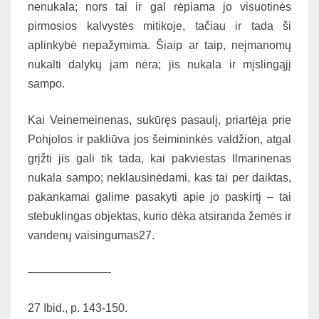
nenukala; nors tai ir gal rėpiama jo visuotinės
pirmosios kalvystės mitikoje, tačiau ir tada ši
aplinkybė nepažymima. Šiaip ar taip, neįmanomų
nukalti dalykų jam nėra; jis nukala ir mįslingąjį
sampo.
Kai Veinemeinenas, sukūręs pasaulį, priartėja prie
Pohjolos ir pakliūva jos šeimininkės valdžion, atgal
grįžti jis gali tik tada, kai pakviestas Ilmarinenas
nukala sampo; neklausinėdami, kas tai per daiktas,
pakankamai galime pasakyti apie jo paskirtį – tai
stebuklingas objektas, kurio dėka atsiranda žemės ir
vandenų vaisingumas27.
———————-
27 Ibid., p. 143-150.