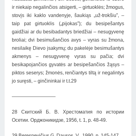
ir niekaip negalinčios atsigerti, – girtuoklės; žmogus,
stovįs iki kaklo vandenyje, šaukiąs „už-trokšiu”, –
taip pat girtuoklis („pijokas”); du besipešantys
gaidžiai ar du besibadantys briedžiai – nesugyvenę
broliai; dvi besimušančios avys – vyras su žmona,
nesilaikę Dievo įsakymų; du pakelėje besimušantys
akmenys – nesugyvenę vyras su pačia; dvi
besikapojančios gyvatės ar besipešančios žąsys –
piktos seserys; žmonės, renčiantys tiltą ir negalintys
jo suręsti, – ginčininkai ir t.t.29
—————————
28 Скитский Б. В. Хрестоматия по истории
Осетии. Орджоникидзе, 1956, t. 1, р. 48-49.
29 Beresnevičius G. Dausos. V., 1990, p. 145-147.