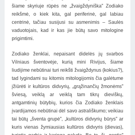
šiame skyriuje rūpės ne „žvaigždyniška” Zodiako
reikšmė, o kiek kita, gal periferinė, gal labiau
centrinė, tačiau susijusi su asmenimis – Saulės
vaduotojais, kad ir kas jie būtų savo mitologine
prigimtimi.
Zodiako ženklai, nepaisant didelės jų svarbos
Vilniaus šventovėje, kurią mini Rivijus, šiame
liudijime nebūtinai turi reikšti žvaigždynus (kokius?),
tad lygindami su kitomis mitologijomis čia galėtume
įžiūrėti ir kultūros didvyrių, „grąžinančių žmonėms”
šviesą, veiklą ar veiklą tam tikrų dieviškų,
antgamtinių būtybių, kurios čia Zodiako ženklais
įvardijamos nebūtinai dėl savo astrališkumo; veikiau
tai būtų „šventa grupė”, „kultūros didvyrių būrys” ar
kuris vienas žymiausias kultūros didvyris (dievas),