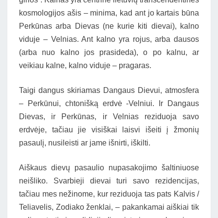
kosmologijos ašis – minima, kad ant jo kartais būna
Perkūnas arba Dievas (ne kurie kiti dievai), kalno
viduje – Velnias. Ant kalno yra rojus, arba dausos
(arba nuo kalno jos prasideda), o po kalnu, ar
veikiau kalne, kalno viduje – pragaras.
Taigi dangus skiriamas Dangaus Dievui, atmosfera
– Perkūnui, chtonišką erdvė -Velniui. Ir Dangaus
Dievas, ir Perkūnas, ir Velnias reziduoja savo
erdvėje, tačiau jie visiškai laisvi išeiti į žmonių
pasaulį, nusileisti ar jame išnirti, iškilti.
Aiškaus dievų pasaulio nupasakojimo šaltiniuose
neišliko. Svarbieji dievai turi savo rezidencijas,
tačiau mes nežinome, kur reziduoja tas pats Kalvis /
Teliavelis, Zodiako ženklai, – pakankamai aiškiai tik