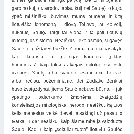
turintis garbią ir karingą palydą. Be to, ši „gentis”
garbino kūjį (ir, atrodo, labiau kūjį nei Saulę), o kūjo,
ypač milžiniško, buvimas mums primena ir kitą
lietuvišką fenomeną – dievą Teliavelį ar Kalvelį,
nukalusį Saulę. Taigi tai viena ir ta pati lietuvių
mitologijos sistema. Neaiškus lieka asmuo, sugavęs
Saulę ir ją uždaręs bokšte. Žinoma, galima pasakyti,
kad tikriausiai tai „galingas karalius”, „piktas
burtininkas”, kaip tokiais atvejais mitologijose esti,
uždaręs Saulę arba šiaurėje esančiame bokšte,
arba, rečiau, požeminiame. Jei Zodiako ženklai
buvo žvaigždynai, jiems Saulė nebuvo būtina, – juk
ypatingo palankumo žmonėms žvaigždžių
konsteliacijos mitologiškai nerodo; neaišku, ką tuos
kelis mėnesius veikė dievai, atsakingi už pasaulio
tvarką. Ir dar neaišku, kaip šiame mite įsivaizduota
Saulė. Kad ir kaip „sekuliarizuota” lietuvių Saulės