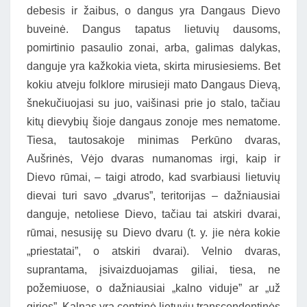
debesis ir žaibus, o dangus yra Dangaus Dievo
buveinė. Dangus tapatus lietuvių dausoms,
pomirtinio pasaulio zonai, arba, galimas dalykas,
danguje yra kažkokia vieta, skirta mirusiesiems. Bet
kokiu atveju folklore mirusieji mato Dangaus Dievą,
šnekučiuojasi su juo, vaišinasi prie jo stalo, tačiau
kitų dievybių šioje dangaus zonoje mes nematome.
Tiesa, tautosakoje minimas Perkūno dvaras,
Aušrinės, Vėjo dvaras numanomas irgi, kaip ir
Dievo rūmai, – taigi atrodo, kad svarbiausi lietuvių
dievai turi savo „dvarus”, teritorijas – dažniausiai
danguje, netoliese Dievo, tačiau tai atskiri dvarai,
rūmai, nesusiję su Dievo dvaru (t. y. jie nėra kokie
„priestatai”, o atskiri dvarai). Velnio dvaras,
suprantama, įsivaizduojamas giliai, tiesa, ne
požemiuose, o dažniausiai „kalno viduje” ar „už
girios”. Kalnas yra centrinė lietuvių transcendentinės