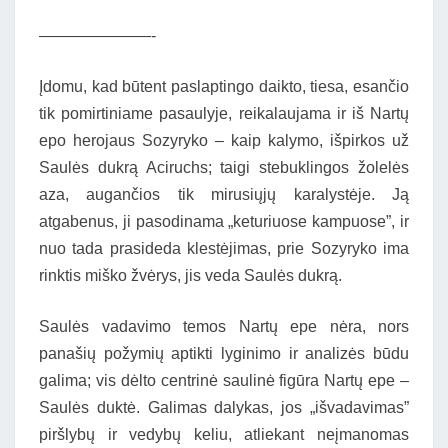
———————-
Įdomu, kad būtent paslaptingo daikto, tiesa, esančio
tik pomirtiniame pasaulyje, reikalaujama ir iš Nartų
epo herojaus Sozyryko – kaip kalymo, išpirkos už
Saulės dukrą Aciruchs; taigi stebuklingos žolelės
aza, augančios tik mirusiųjų karalystėje. Ją
atgabenus, ji pasodinama „keturiuose kampuose”, ir
nuo tada prasideda klestėjimas, prie Sozyryko ima
rinktis miško žvėrys, jis veda Saulės dukrą.
Saulės vadavimo temos Nartų epe nėra, nors
panašių požymių aptikti lyginimo ir analizės būdu
galima; vis dėlto centrinė saulinė figūra Nartų epe –
Saulės duktė. Galimas dalykas, jos „išvadavimas”
piršlybų ir vedybų keliu, atliekant neįmanomas