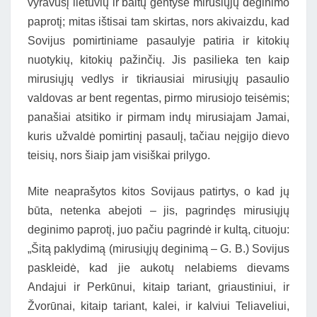
vyravusį lietuvių ir baltų gentyse mirusiųjų deginimo
paprotį; mitas ištisai tam skirtas, nors akivaizdu, kad
Sovijus pomirtiniame pasaulyje patiria ir kitokių
nuotykių, kitokių pažinčių. Jis pasilieka ten kaip
mirusiųjų vedlys ir tikriausiai mirusiųjų pasaulio
valdovas ar bent regentas, pirmo mirusiojo teisėmis;
panašiai atsitiko ir pirmam indų mirusiajam Jamai,
kuris užvaldė pomirtinį pasaulį, tačiau neįgijo dievo
teisių, nors šiaip jam visiškai prilygo.
Mite neaprašytos kitos Sovijaus patirtys, o kad jų
būta, netenka abejoti – jis, pagrindęs mirusiųjų
deginimo paprotį, juo pačiu pagrindė ir kultą, cituoju:
„Šitą paklydimą (mirusiųjų deginimą – G. B.) Sovijus
paskleidė, kad jie aukotų nelabiems dievams
Andajui ir Perkūnui, kitaip tariant, griaustiniui, ir
Žvorūnai, kitaip tariant, kalei, ir kalviui Teliaveliui,