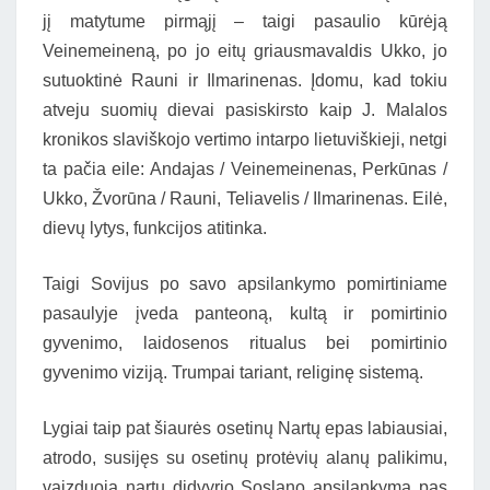
jį matytume pirmąjį – taigi pasaulio kūrėją
Veinemeineną, po jo eitų griausmavaldis Ukko, jo
sutuoktinė Rauni ir Ilmarinenas. Įdomu, kad tokiu
atveju suomių dievai pasiskirsto kaip J. Malalos
kronikos slaviškojo vertimo intarpo lietuviškieji, netgi
ta pačia eile: Andajas / Veinemeinenas, Perkūnas /
Ukko, Žvorūna / Rauni, Teliavelis / Ilmarinenas. Eilė,
dievų lytys, funkcijos atitinka.
Taigi Sovijus po savo apsilankymo pomirtiniame
pasaulyje įveda panteoną, kultą ir pomirtinio
gyvenimo, laidosenos ritualus bei pomirtinio
gyvenimo viziją. Trumpai tariant, religinę sistemą.
Lygiai taip pat šiaurės osetinų Nartų epas labiausiai,
atrodo, susijęs su osetinų protėvių alanų palikimu,
vaizduoja nartų didvyrio Soslano apsilankymą pas