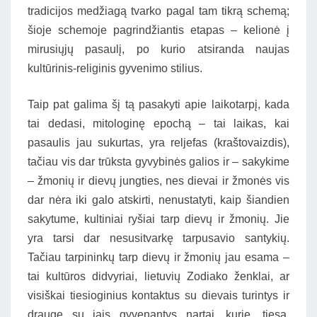
tradicijos medžiagą tvarko pagal tam tikrą schemą;
šioje schemoje pagrindžiantis etapas – kelionė į
mirusiųjų pasaulį, po kurio atsiranda naujas
kultūrinis-religinis gyvenimo stilius.
Taip pat galima šį tą pasakyti apie laikotarpį, kada
tai dedasi, mitologinę epochą – tai laikas, kai
pasaulis jau sukurtas, yra reljefas (kraštovaizdis),
tačiau vis dar trūksta gyvybinės galios ir – sakykime
– žmonių ir dievų jungties, nes dievai ir žmonės vis
dar nėra iki galo atskirti, nenustatyti, kaip šiandien
sakytume, kultiniai ryšiai tarp dievų ir žmonių. Jie
yra tarsi dar nesusitvarkę tarpusavio santykių.
Tačiau tarpininkų tarp dievų ir žmonių jau esama –
tai kultūros didvyriai, lietuvių Zodiako ženklai, ar
visiškai tiesioginius kontaktus su dievais turintys ir
drauge su jais gyvenantys nartai, kurie, tiesa,