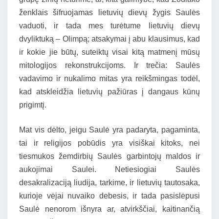
ženklais šifruojamas lietuvių dievų žygis Saulės
vaduoti, ir tada mes turėtume lietuvių dievų
dvyliktuką – Olimpą; atsakymai į abu klausimus, kad
ir kokie jie būtų, suteiktų visai kitą matmenį mūsų
mitologijos rekonstrukcijoms. Ir trečia: Saulės
vadavimo ir nukalimo mitas yra reikšmingas todėl,
kad atskleidžia lietuvių pažiūras į dangaus kūnų
prigimtį.
Mat vis dėlto, jeigu Saulė yra padaryta, pagaminta,
tai ir religijos pobūdis yra visiškai kitoks, nei
tiesmukos žemdirbių Saulės garbintojų maldos ir
aukojimai Saulei. Netiesiogiai Saulės
desakralizaciją liudija, tarkime, ir lietuvių tautosaka,
kurioje vėjai nuvaiko debesis, ir tada pasislėpusi
Saulė nenorom išnyra ar, atvirkščiai, kaitinančią