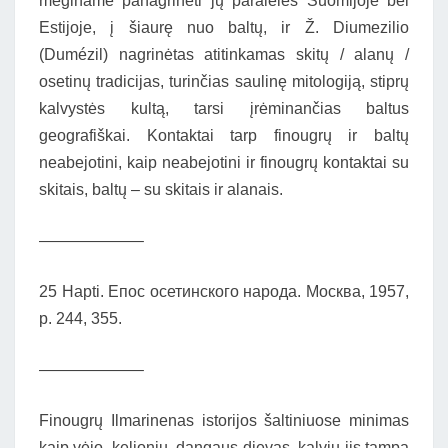
mėginame panagrinėti jų paraleles Suomijoje bei
Estijoje, į šiaurę nuo baltų, ir Ž. Diumezilio
(Dumézil) nagrinėtas atitinkamas skitų / alanų /
osetinų tradicijas, turinčias saulinę mitologiją, stiprų
kalvystės kultą, tarsi įrėminančias baltus
geografiškai. Kontaktai tarp finougrų ir baltų
neabejotini, kaip neabejotini ir finougrų kontaktai su
skitais, baltų – su skitais ir alanais.
——————–
25 Нарti. Епос осетинского народа. Москвa, 1957,
р. 244, 355.
——————–
Finougrų Ilmarinenas istorijos šaltiniuose minimas
kaip vėjo, kelionių, dangaus dievas, kalviu jis tampa