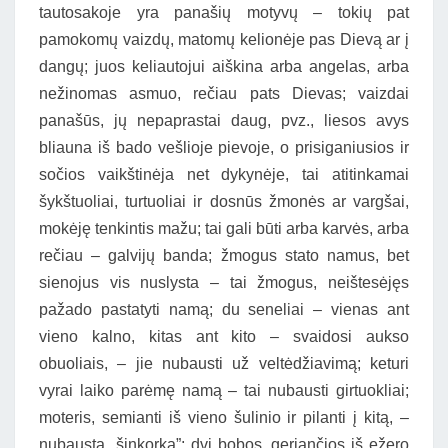
tautosakoje yra panašių motyvų – tokių pat
pamokomų vaizdų, matomų kelionėje pas Dievą ar į
dangų; juos keliautojui aiškina arba angelas, arba
nežinomas asmuo, rečiau pats Dievas; vaizdai
panašūs, jų nepaprastai daug, pvz., liesos avys
bliauna iš bado vešlioje pievoje, o prisiganiusios ir
sočios vaikštinėja net dykynėje, tai atitinkamai
šykštuoliai, turtuoliai ir dosnūs žmonės ar vargšai,
mokėję tenkintis mažu; tai gali būti arba karvės, arba
rečiau – galvijų banda; žmogus stato namus, bet
sienojus vis nuslysta – tai žmogus, neištesėjęs
pažado pastatyti namą; du seneliai – vienas ant
vieno kalno, kitas ant kito – svaidosi aukso
obuoliais, – jie nubausti už veltėdžiavimą; keturi
vyrai laiko parėmę namą – tai nubausti girtuokliai;
moteris, semianti iš vieno šulinio ir pilanti į kitą, –
nubausta „šinkorka”; dvi bobos, geriančios iš ežero