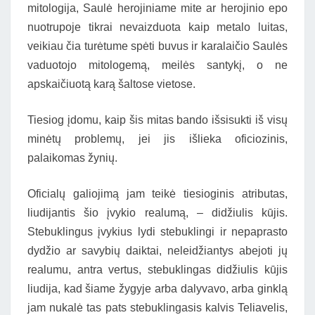
mitologija, Saulė herojiniame mite ar herojinio epo
nuotrupoje tikrai nevaizduota kaip metalo luitas,
veikiau čia turėtume spėti buvus ir karalaičio Saulės
vaduotojo mitologemą, meilės santykį, o ne
apskaičiuotą karą šaltose vietose.
Tiesiog įdomu, kaip šis mitas bando išsisukti iš visų
minėtų problemų, jei jis išlieka oficiozinis,
palaikomas žynių.
Oficialų galiojimą jam teikė tiesioginis atributas,
liudijantis šio įvykio realumą, – didžiulis kūjis.
Stebuklingus įvykius lydi stebuklingi ir nepaprasto
dydžio ar savybių daiktai, neleidžiantys abejoti jų
realumu, antra vertus, stebuklingas didžiulis kūjis
liudija, kad šiame žygyje arba dalyvavo, arba ginklą
jam nukalė tas pats stebuklingasis kalvis Teliavelis,