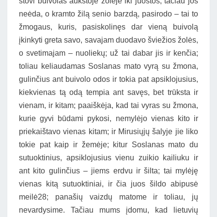
stovi buivolas aukštoje žolėje iki juostos, tačiau jos
neėda, o kramto žilą senio barzdą, pasirodo – tai to
žmogaus, kuris, pasiskolinęs dar vieną buivolą
įkinkyti greta savo, savajam duodavo šviežios žolės,
o svetimajam – nuoliekų; už tai dabar jis ir kenčia;
toliau keliaudamas Soslanas mato vyrą su žmona,
gulinčius ant buivolo odos ir tokia pat apsiklojusius,
kiekvienas tą odą tempia ant savęs, bet trūksta ir
vienam, ir kitam; paaiškėja, kad tai vyras su žmona,
kurie gyvi būdami pykosi, nemylėjo vienas kito ir
priekaištavo vienas kitam; ir Mirusiųjų šalyje jie liko
tokie pat kaip ir žemėje; kitur Soslanas mato du
sutuoktinius, apsiklojusius vienu zuikio kailiuku ir
ant kito gulinčius – jiems erdvu ir šilta; tai mylėję
vienas kitą sutuoktiniai, ir čia juos šildo abipusė
meilė28; panašių vaizdų matome ir toliau, jų
nevardysime. Tačiau mums įdomu, kad lietuvių