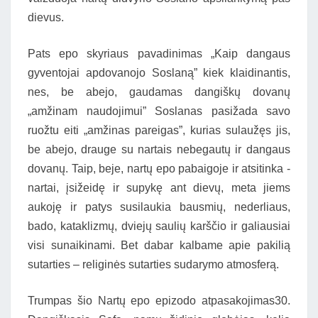
dievus.
Pats epo skyriaus pavadinimas „Kaip dangaus
gyventojai apdovanojo Soslaną” kiek klaidinantis,
nes, be abejo, gaudamas dangiškų dovanų
„amžinam naudojimui” Soslanas pasižada savo
ruožtu eiti „amžinas pareigas”, kurias sulaužęs jis,
be abejo, drauge su nartais nebegautų ir dangaus
dovanų. Taip, beje, nartų epo pabaigoje ir atsitinka -
nartai, įsižeidę ir supykę ant dievų, meta jiems
aukoję ir patys susilaukia bausmių, nederliaus,
bado, kataklizmų, dviejų saulių karščio ir galiausiai
visi sunaikinami. Bet dabar kalbame apie pakilią
sutarties – religinės sutarties sudarymo atmosferą.
Trumpas šio Nartų epo epizodo atpasakojimas30.