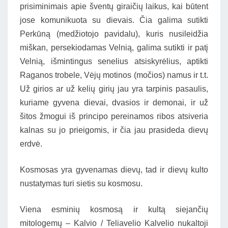
prisiminimais apie šventų giraičių laikus, kai būtent
jose komunikuota su dievais. Čia galima sutikti
Perkūną (medžiotojo pavidalu), kuris nusileidžia
miškan, persekiodamas Velnią, galima sutikti ir patį
Velnią, išmintingus senelius atsiskyrėlius, aptikti
Raganos trobele, Vėjų motinos (močios) namus ir t.t.
Už girios ar už kelių girių jau yra tarpinis pasaulis,
kuriame gyvena dievai, dvasios ir demonai, ir už
šitos žmogui iš principo pereinamos ribos atsiveria
kalnas su jo prieigomis, ir čia jau prasideda dievų
erdvė.
Kosmosas yra gyvenamas dievų, tad ir dievų kulto
nustatymas turi sietis su kosmosu.
Viena esminių kosmosą ir kultą siejančių
mitologemų – Kalvio / Teliavelio Kalvelio nukaltoji