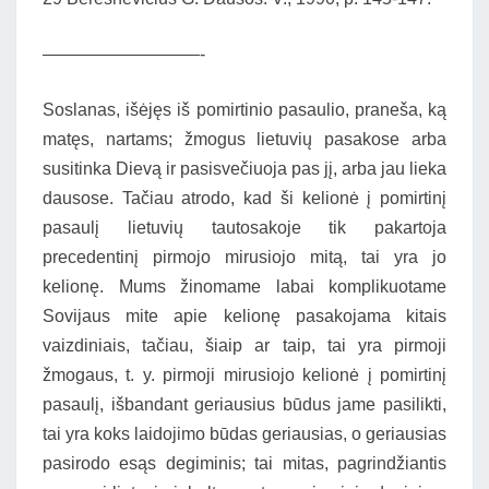
—————————-
Soslanas, išėjęs iš pomirtinio pasaulio, praneša, ką
matęs, nartams; žmogus lietuvių pasakose arba
susitinka Dievą ir pasisvečiuoja pas jį, arba jau lieka
dausose. Tačiau atrodo, kad ši kelionė į pomirtinį
pasaulį lietuvių tautosakoje tik pakartoja
precedentinį pirmojo mirusiojo mitą, tai yra jo
kelionę. Mums žinomame labai komplikuotame
Sovijaus mite apie kelionę pasakojama kitais
vaizdiniais, tačiau, šiaip ar taip, tai yra pirmoji
žmogaus, t. y. pirmoji mirusiojo kelionė į pomirtinį
pasaulį, išbandant geriausius būdus jame pasilikti,
tai yra koks laidojimo būdas geriausias, o geriausias
pasirodo esąs degiminis; tai mitas, pagrindžiantis