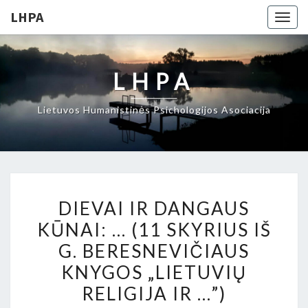
LHPA
Togg
navig
LHPA
Lietuvos Humanistinės Psichologijos Asociacija
DIEVAI
DIEVAI IR DANGAUS
IR
KŪNAI: … (11 SKYRIUS IŠ
DANGAUS
G. BERESNEVIČIAUS
KŪNAI:
…
KNYGOS „LIETUVIŲ
(11
RELIGIJA IR …”)
SKYRIUS