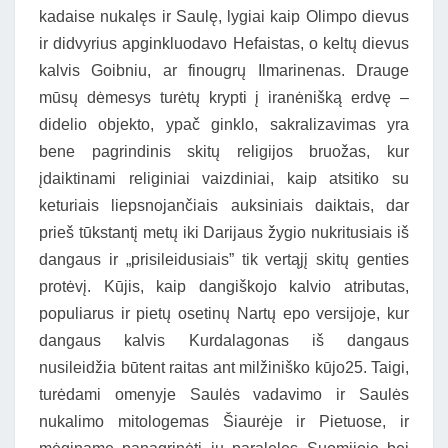
kadaise nukalęs ir Saulę, lygiai kaip Olimpo dievus
ir didvyrius apginkluodavo Hefaistas, o keltų dievus
kalvis Goibniu, ar finougrų Ilmarinenas. Drauge
mūsų dėmesys turėtų krypti į iranėnišką erdvę –
didelio objekto, ypač ginklo, sakralizavimas yra
bene pagrindinis skitų religijos bruožas, kur
įdaiktinami religiniai vaizdiniai, kaip atsitiko su
keturiais liepsnojančiais auksiniais daiktais, dar
prieš tūkstantį metų iki Darijaus žygio nukritusiais iš
dangaus ir „prisileidusiais” tik vertąjį skitų genties
protėvį. Kūjis, kaip dangiškojo kalvio atributas,
populiarus ir pietų osetinų Nartų epo versijoje, kur
dangaus kalvis Kurdalagonas iš dangaus
nusileidžia būtent raitas ant milžiniško kūjo25. Taigi,
turėdami omenyje Saulės vadavimo ir Saulės
nukalimo mitologemas Šiaurėje ir Pietuose, ir