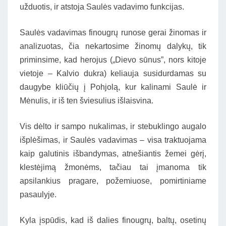
užduotis, ir atstoja Saulės vadavimo funkcijas.
Saulės vadavimas finougrų runose gerai žinomas ir
analizuotas, čia nekartosime žinomų dalykų, tik
priminsime, kad herojus („Dievo sūnus”, nors kitoje
vietoje – Kalvio dukra) keliauja susidurdamas su
daugybe kliūčių į Pohjolą, kur kalinami Saulė ir
Mėnulis, ir iš ten šviesulius išlaisvina.
Vis dėlto ir sampo nukalimas, ir stebuklingo augalo
išplėšimas, ir Saulės vadavimas – visa traktuojama
kaip galutinis išbandymas, atnešiantis žemei gėrį,
klestėjimą žmonėms, tačiau tai įmanoma tik
apsilankius pragare, požemiuose, pomirtiniame
pasaulyje.
Kyla įspūdis, kad iš dalies finougrų, baltų, osetinų