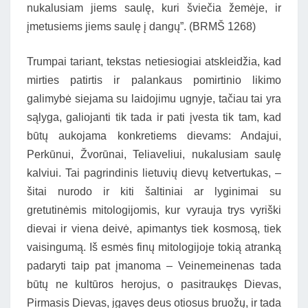
nukalusiam jiems saulę, kuri šviečia žemėje, ir
įmetusiems jiems saulę į dangų”. (BRMŠ 1268)
Trumpai tariant, tekstas netiesiogiai atskleidžia, kad
mirties patirtis ir palankaus pomirtinio likimo
galimybė siejama su laidojimu ugnyje, tačiau tai yra
sąlyga, galiojanti tik tada ir pati įvesta tik tam, kad
būtų aukojama konkretiems dievams: Andajui,
Perkūnui, Žvorūnai, Teliaveliui, nukalusiam saulę
kalviui. Tai pagrindinis lietuvių dievų ketvertukas, –
šitai nurodo ir kiti šaltiniai ar lyginimai su
gretutinėmis mitologijomis, kur vyrauja trys vyriški
dievai ir viena deivė, apimantys tiek kosmosą, tiek
vaisingumą. Iš esmės finų mitologijoje tokią atranką
padaryti taip pat įmanoma – Veinemeinenas tada
būtų ne kultūros herojus, o pasitraukęs Dievas,
Pirmasis Dievas, įgavęs deus otiosus bruožų, ir tada