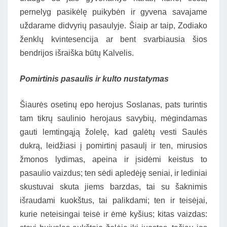
pernelyg pasikėlę puikybėn ir gyvena savajame
uždarame didvyrių pasaulyje. Šiaip ar taip, Zodiako
ženklų kvintesencija ar bent svarbiausia šios
bendrijos išraiška būtų Kalvelis.
Pomirtinis pasaulis ir kulto nustatymas
Šiaurės osetinų epo herojus Soslanas, pats turintis
tam tikrų saulinio herojaus savybių, mėgindamas
gauti lemtingąją žolelę, kad galėtų vesti Saulės
dukrą, leidžiasi į pomirtinį pasaulį ir ten, mirusios
žmonos lydimas, apeina ir įsidėmi keistus to
pasaulio vaizdus; ten sėdi apledėję seniai, ir lediniai
skustuvai skuta jiems barzdas, tai su šaknimis
išraudami kuokštus, tai palikdami; ten ir teisėjai,
kurie neteisingai teisė ir ėmė kyšius; kitas vaizdas: