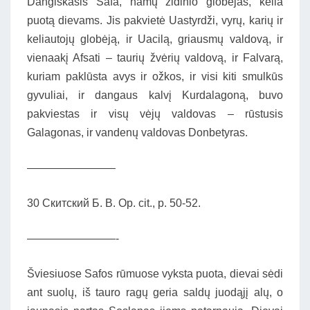
Dangiškasis Safa, namų židinio globėjas, kelia
puotą dievams. Jis pakvietė Uastyrdži, vyrų, karių ir
keliautojų globėją, ir Uacilą, griausmų valdovą, ir
vienaakį Afsati – taurių žvėrių valdovą, ir Falvarą,
kuriam paklūsta avys ir ožkos, ir visi kiti smulkūs
gyvuliai, ir dangaus kalvį Kurdalagoną, buvo
pakviestas ir visų vėjų valdovas – rūstusis
Galagonas, ir vandenų valdovas Donbetyras.
————————
30 Скитский Б. В. Ор. cit., р. 50-52.
————————-
Šviesiuose Safos rūmuose vyksta puota, dievai sėdi
ant suolų, iš tauro ragų geria saldų juodąjį alų, o