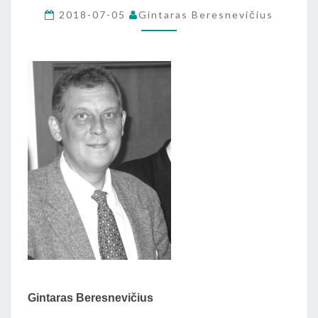
IŠ
2018-07-05
Gintaras Beresnevičius
G.
BERESNEVIČIAUS
KNYGOS
„LIETUVIŲ
RELIGIJA
IR
…”)
Gintaras Beresnevičius