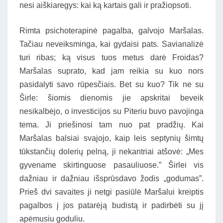
nesi aiškiaregys: kai ką kartais gali ir pražiopsoti.
Rimta psichoterapinė pagalba, galvojo Maršalas.
Tačiau neveiksminga, kai gydaisi pats. Savianalizė
turi ribas; ką visus tuos metus darė Froidas?
Maršalas suprato, kad jam reikia su kuo nors
pasidalyti savo rūpesčiais. Bet su kuo? Tik ne su
Širle: šiomis dienomis jie apskritai beveik
nesikalbėjo, o investicijos su Piteriu buvo pavojinga
tema. Ji priešinosi tam nuo pat pradžių. Kai
Maršalas balsiai svajojo, kaip leis septynių šimtų
tūkstančių dolerių pelną, ji nekantriai atšovė: „Mes
gyvename skirtinguose pasauliuose.” Širlei vis
dažniau ir dažniau išsprūsdavo žodis „godumas”.
Prieš dvi savaites ji netgi pasiūlė Maršalui kreiptis
pagalbos į jos patarėją budistą ir padirbėti su jį
apėmusiu goduliu.