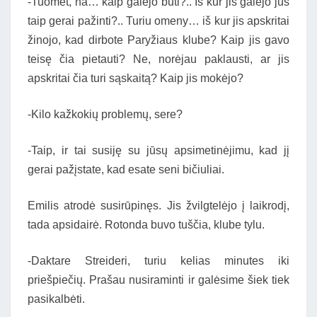
-Tuomet, na… kaip galėjo būti?.. Iš kur jis galėjo jus
taip gerai pažinti?.. Turiu omeny… iš kur jis apskritai
žinojo, kad dirbote Paryžiaus klube? Kaip jis gavo
teisę čia pietauti? Ne, norėjau paklausti, ar jis
apskritai čia turi sąskaitą? Kaip jis mokėjo?
-Kilo kažkokių problemų, sere?
-Taip, ir tai susiję su jūsų apsimetinėjimu, kad jį
gerai pažįstate, kad esate seni bičiuliai.
Emilis atrodė susirūpinęs. Jis žvilgtelėjo į laikrodį,
tada apsidairė. Rotonda buvo tuščia, klube tylu.
-Daktare Streideri, turiu kelias minutes iki
priešpiečių. Prašau nusiraminti ir galėsime šiek tiek
pasikalbėti.