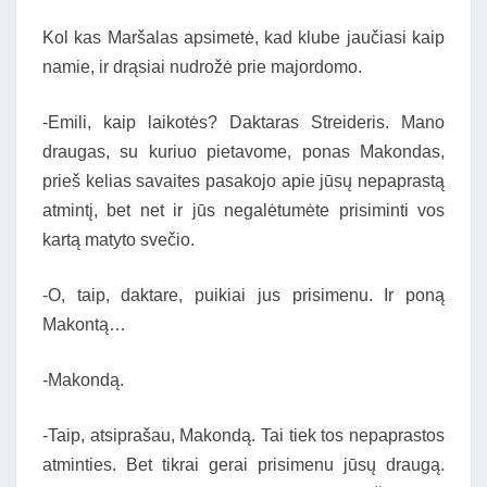
Kol kas Maršalas apsimetė, kad klube jaučiasi kaip
namie, ir drąsiai nudrožė prie majordomo.
-Emili, kaip laikotės? Daktaras Streideris. Mano
draugas, su kuriuo pietavome, ponas Makondas,
prieš kelias savaites pasakojo apie jūsų nepaprastą
atmintį, bet net ir jūs negalėtumėte prisiminti vos
kartą matyto svečio.
-O, taip, daktare, puikiai jus prisimenu. Ir poną
Makontą…
-Makondą.
-Taip, atsiprašau, Makondą. Tai tiek tos nepaprastos
atminties. Bet tikrai gerai prisimenu jūsų draugą.