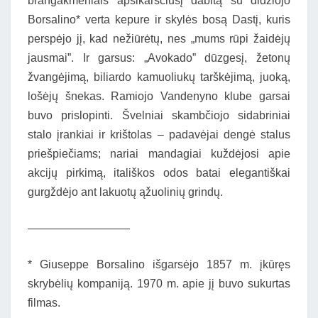
brangakmeniais apsikarsčiusį dabitą su didžiojo
Borsalino* verta kepure ir skylės bosą Dastį, kuris
perspėjo jį, kad nežiūrėtų, nes „mums rūpi žaidėjų
jausmai”. Ir garsus: „Avokado” dūzgesį, žetonų
žvangėjimą, biliardo kamuoliukų tarškėjimą, juoką,
lošėjų šnekas. Ramiojo Vandenyno klube garsai
buvo prislopinti. Švelniai skambčiojo sidabriniai
stalo įrankiai ir krištolas – padavėjai dengė stalus
priešpiečiams; nariai mandagiai kuždėjosi apie
akcijų pirkimą, itališkos odos batai elegantiškai
gurgždėjo ant lakuotų ąžuolinių grindų.
—————————
* Giuseppe Borsalino išgarsėjo 1857 m. įkūręs
skrybėlių kompaniją. 1970 m. apie jį buvo sukurtas
filmas.