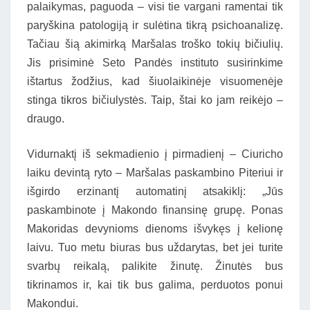
palaikymas, paguoda – visi tie vargani ramentai tik
paryškina patologiją ir sulėtina tikrą psichoanalizę.
Tačiau šią akimirką Maršalas troško tokių bičiulių.
Jis prisiminė Seto Pandės instituto susirinkime
ištartus žodžius, kad šiuolaikinėje visuomenėje
stinga tikros bičiulystės. Taip, štai ko jam reikėjo –
draugo.
Vidurnaktį iš sekmadienio į pirmadienį – Ciuricho
laiku devintą ryto – Maršalas paskambino Piteriui ir
išgirdo erzinantį automatinį atsakiklį: „Jūs
paskambinote į Makondo finansinę grupę. Ponas
Makoridas devynioms dienoms išvykęs į kelionę
laivu. Tuo metu biuras bus uždarytas, bet jei turite
svarbų reikalą, palikite žinutę. Žinutės bus
tikrinamos ir, kai tik bus galima, perduotos ponui
Makondui.