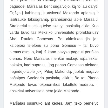
paguodė, Maršalas bent sugalvojo, ką toliau daryti.
Grįžęs į kabinetą jis atsivertė Makondo aplanką ir
išsitraukė faksogramą, pranešančią apie Maršalui
Streideriui suteiktą teisę skaityti paskaitų ciklą. Kuo
vardu buvo tas Meksiko universiteto prorektorius?
Aha, Raulas Gomesas. Po akimirkos jis jau
kalbėjosi telefonu su ponu Gomesu – tai buvo
pirmas asmuo, kurį iš karto pavyko pagauti per šias
dienas. Nors Maršalas menkai mokėjo ispaniškai,
pakako, kad suprastų, jog ponas Gomesas niekada
negirdėjo apie jokį Piterį Makondą, juolab negavo
pašalpos Streiderio paskaitų ciklui. Be to, Piterio
Makondo tėvas ekonomikos fakultete nedirba, ir
apskritai universitete nėra jokio Makondo.
Maršalas susmuko ant kėdės. Jam teko pernelyg