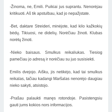
-Žinoma, ne, Emili. Puikiai jus suprantu. Nenorėjau
kritikuoti. Aš tik apstulbau, kad jo nepažįstate.
-Bet, daktare Streideri, minėjote, kad kilo kažkokių
bėdų. Tikiuosi, ne didelių. Norėčiau žinoti. Klubas
norėtų žinoti.
-Nieko baisaus. Smulkus reikaliukas. Tiesiog
pamečiau jo adresą ir norėčiau su juo susisiekti.
Emilis dvejojo. Aišku, jis netikėjo, kad tai smulkus
reikalas, tačiau kadangi Maršalas nenorėjo daugiau
nieko sakyti, atsistojo.
-Prašau palaukti manęs rotondoje. Pasistengsiu
gauti jums kokios nors informacijos.