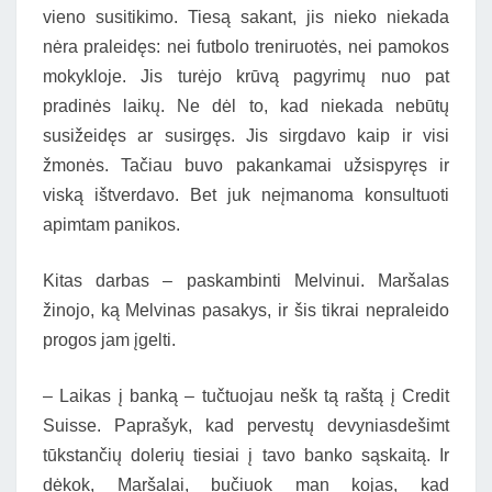
vieno susitikimo. Tiesą sakant, jis nieko niekada
nėra praleidęs: nei futbolo treniruotės, nei pamokos
mokykloje. Jis turėjo krūvą pagyrimų nuo pat
pradinės laikų. Ne dėl to, kad niekada nebūtų
susižeidęs ar susirgęs. Jis sirgdavo kaip ir visi
žmonės. Tačiau buvo pakankamai užsispyręs ir
viską ištverdavo. Bet juk neįmanoma konsultuoti
apimtam panikos.
Kitas darbas – paskambinti Melvinui. Maršalas
žinojo, ką Melvinas pasakys, ir šis tikrai nepraleido
progos jam įgelti.
– Laikas į banką – tučtuojau nešk tą raštą į Credit
Suisse. Paprašyk, kad pervestų devyniasdešimt
tūkstančių dolerių tiesiai į tavo banko sąskaitą. Ir
dėkok, Maršalai, bučiuok man kojas, kad