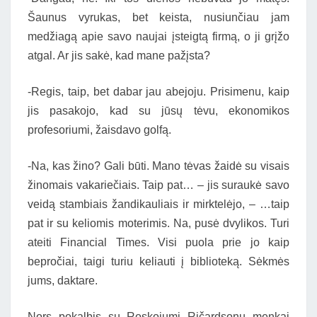
Šaunus vyrukas, bet keista, nusiunčiau jam
medžiagą apie savo naujai įsteigtą firmą, o ji grįžo
atgal. Ar jis sakė, kad mane pažįsta?
-Regis, taip, bet dabar jau abejoju. Prisimenu, kaip
jis pasakojo, kad su jūsų tėvu, ekonomikos
profesoriumi, žaisdavo golfą.
-Na, kas žino? Gali būti. Mano tėvas žaidė su visais
žinomais vakariečiais. Taip pat… – jis suraukė savo
veidą stambiais žandikauliais ir mirktelėjo, – …taip
pat ir su keliomis moterimis. Na, pusė dvylikos. Turi
ateiti Financial Times. Visi puola prie jo kaip
bepročiai, taigi turiu keliauti į biblioteką. Sėkmės
jums, daktare.
Nors pokalbis su Roskojumi Ričardsonu menkai