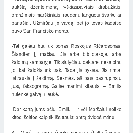
aukštą džentelmeną ryškiaspalviais drabužiais:
oranžiniais marškiniais, raudonu languotu švarku ar
panašiai. Užmiršau jo vardą, bet jo tėvas kadaise
buvo San Francisko meras.
-Tai galėtų būti tik ponas Roskojus Ričardsonas.
Šiandien jį mačiau. Jis arba bibliotekoje, arba
žaidimų kambaryje. Tik siūlyčiau, daktare, nekalbinti
jo, kai žaidžia trik trak. Tada jis pyksta. Jis rimtai
įsitraukia į žaidimą. Sėkmės, aš pats pasirūpinsiu
jūsų faksogramą. Galite manimi kliautis. – Emilis
nulenkė galvą ir laukė.
-Dar kartą jums ačiū, Emili. – Ir vėl Maršalui neliko
kitos išeities kaip tik išsitraukti antrą dvidešimtinę.
Kai Maršalas įėjo į ąžuolo mediena iškaltą žaidimų