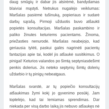
daug smūgių ir dabar jis atsirėmė, bandydamas
blaiviai mąstyti. Netrukus nugalėjo veiklumas:
Maršalas pasiėmė tušinuką, popieriaus ir sudarė
darbų sąrašą. Pirmoji užduotis buvo atšaukti
popietės konsultacijas. Maršalas paskambino ir
paliko žinutes keturiems pacientams. Žinoma,
priežasties nenurodė. Maršalas neabejojo, kad
geriausia tylėti, paskui galės nagrinėti pacientų
fantazijas apie tai, kodėl jis atšaukė susitikimus. O
pinigai! Keturios valandos po šimtą septyniasdešimt
penkis dolerius. Jis neteko septynių šimtų dolerių
uždarbio ir tų pinigų nebeatgaus.
Maršalas svarstė, ar tų popiečio konsultacijų
atšaukimas žymi kokį jo gyvenimo posūkį. Jam
toptelėjo, kad tai lemiamas sprendimas. Dar
niekada per visą darbo laiką jis nebuvo atšaukęs nė