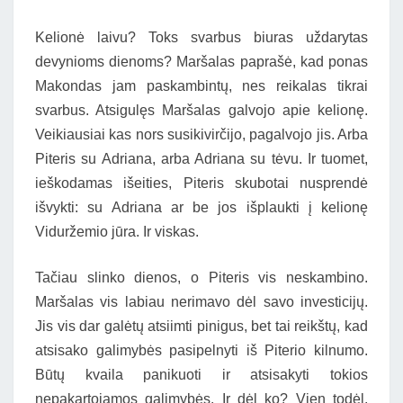
Kelionė laivu? Toks svarbus biuras uždarytas
devynioms dienoms? Maršalas paprašė, kad ponas
Makondas jam paskambintų, nes reikalas tikrai
svarbus. Atsigulęs Maršalas galvojo apie kelionę.
Veikiausiai kas nors susikivirčijo, pagalvojo jis. Arba
Piteris su Adriana, arba Adriana su tėvu. Ir tuomet,
ieškodamas išeities, Piteris skubotai nusprendė
išvykti: su Adriana ar be jos išplaukti į kelionę
Viduržemio jūra. Ir viskas.
Tačiau slinko dienos, o Piteris vis neskambino.
Maršalas vis labiau nerimavo dėl savo investicijų.
Jis vis dar galėtų atsiimti pinigus, bet tai reikštų, kad
atsisako galimybės pasipelnyti iš Piterio kilnumo.
Būtų kvaila panikuoti ir atsisakyti tokios
nepakartojamos galimybės. Ir dėl ko? Vien todėl,