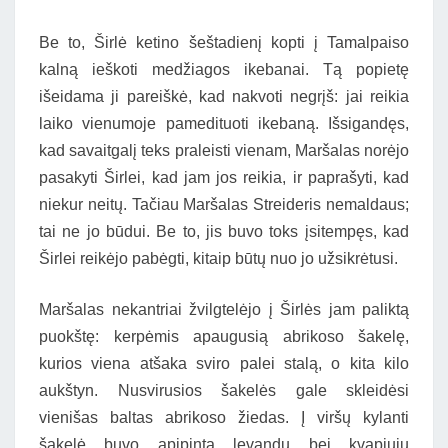
Be to, Širlė ketino šeštadienį kopti į Tamalpaiso
kalną ieškoti medžiagos ikebanai. Tą popietę
išeidama ji pareiškė, kad nakvoti negrįš: jai reikia
laiko vienumoje pamedituoti ikebaną. Išsigandęs,
kad savaitgalį teks praleisti vienam, Maršalas norėjo
pasakyti Širlei, kad jam jos reikia, ir paprašyti, kad
niekur neitų. Tačiau Maršalas Streideris nemaldaus;
tai ne jo būdui. Be to, jis buvo toks įsitempęs, kad
Širlei reikėjo pabėgti, kitaip būtų nuo jo užsikrėtusi.
Maršalas nekantriai žvilgtelėjo į Širlės jam paliktą
puokštę: kerpėmis apaugusią abrikoso šakelę,
kurios viena atšaka sviro palei stalą, o kita kilo
aukštyn. Nusvirusios šakelės gale skleidėsi
vienišas baltas abrikoso žiedas. Į viršų kylanti
šakelė buvo apipinta levandų bei kvapiųjų