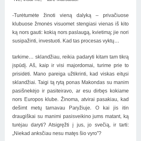
-Turėtumėte žinoti vieną dalyką – privačiuose
klubuose žmonės visuomet stengiasi vienas iš kito
ką nors gauti: kokią nors paslaugą, kvietimą; jie nori
susipažinti, investuoti. Kad tas procesas vyktų…
tarkime… sklandžiau, reikia padaryti kitam tam tikrą
įspūdį. Aš, kaip ir visi majordomai, turime prie to
prisidėti. Mano pareiga užtikrinti, kad viskas eitųsi
sklandžiai. Taigi tą rytą ponas Makondas su manim
pasišnekėjo ir pasiteiravo, ar esu dirbęs kokiame
nors Europos klube. Žinoma, atvirai pasakiau, kad
dešimt metų tarnavau Paryžiuje. O kai jis itin
draugiškai su manimi pasisveikino jums matant, ką
turėjau daryti? Atsigręžti į jus, jo svečią, ir tarti:
„Niekad anksčiau nesu matęs šio vyro”?