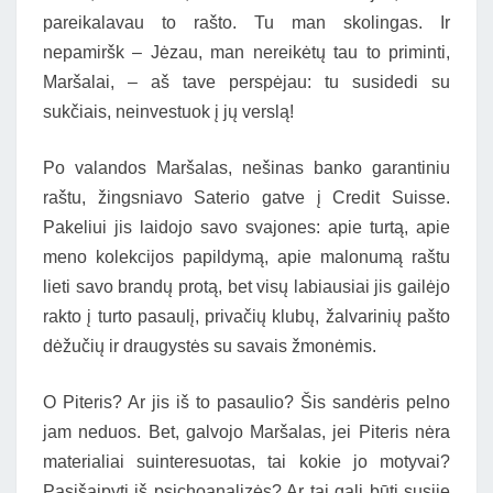
pareikalavau to rašto. Tu man skolingas. Ir
nepamiršk – Jėzau, man nereikėtų tau to priminti,
Maršalai, – aš tave perspėjau: tu susidedi su
sukčiais, neinvestuok į jų verslą!
Po valandos Maršalas, nešinas banko garantiniu
raštu, žingsniavo Saterio gatve į Credit Suisse.
Pakeliui jis laidojo savo svajones: apie turtą, apie
meno kolekcijos papildymą, apie malonumą raštu
lieti savo brandų protą, bet visų labiausiai jis gailėjo
rakto į turto pasaulį, privačių klubų, žalvarinių pašto
dėžučių ir draugystės su savais žmonėmis.
O Piteris? Ar jis iš to pasaulio? Šis sandėris pelno
jam neduos. Bet, galvojo Maršalas, jei Piteris nėra
materialiai suinteresuotas, tai kokie jo motyvai?
Pasišaipyti iš psichoanalizės? Ar tai gali būti susiję