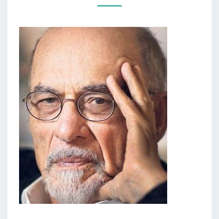
„MELAGIS
ANT
KUŠETĖS”)