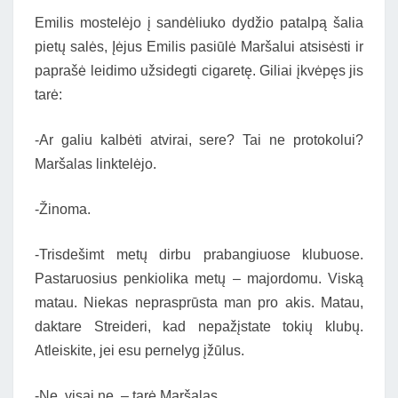
Emilis mostelėjo į sandėliuko dydžio patalpą šalia
pietų salės, Įėjus Emilis pasiūlė Maršalui atsisėsti ir
paprašė leidimo užsidegti cigaretę. Giliai įkvėpęs jis
tarė:
-Ar galiu kalbėti atvirai, sere? Tai ne protokolui?
Maršalas linktelėjo.
-Žinoma.
-Trisdešimt metų dirbu prabangiuose klubuose.
Pastaruosius penkiolika metų – majordomu. Viską
matau. Niekas neprasprūsta man pro akis. Matau,
daktare Streideri, kad nepažįstate tokių klubų.
Atleiskite, jei esu pernelyg įžūlus.
-Ne, visai ne, – tarė Maršalas.