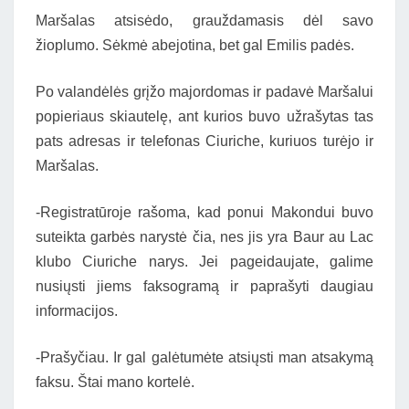
Maršalas atsisėdo, grauždamasis dėl savo
žioplumo. Sėkmė abejotina, bet gal Emilis padės.
Po valandėlės grįžo majordomas ir padavė Maršalui
popieriaus skiautelę, ant kurios buvo užrašytas tas
pats adresas ir telefonas Ciuriche, kuriuos turėjo ir
Maršalas.
-Registratūroje rašoma, kad ponui Makondui buvo
suteikta garbės narystė čia, nes jis yra Baur au Lac
klubo Ciuriche narys. Jei pageidaujate, galime
nusiųsti jiems faksogramą ir paprašyti daugiau
informacijos.
-Prašyčiau. Ir gal galėtumėte atsiųsti man atsakymą
faksu. Štai mano kortelė.