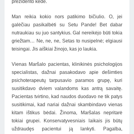
prezidento kėde.
Man reikia kokio nors patikimo bičiulio. O, jei
galėčiau pasikalbėti su Setu Pande! Bet dabar
nutraukiau su juo santykius. Gal nereikėjo būti tokia
griežtam… Ne, ne, ne, Setas to nusipelnė; elgiausi
teisingai. Jis aiškiai žinojo, kas jo laukia.
Vienas Maršalo pacientas, klinikinės psichologijos
specialistas, dažnai pasakodavo apie dešimties
psichoterapeutų tarpusavio paramos grupę, kuri
susitikdavo dviem valandoms kas antrą savaitę.
Pacientas tvirtino, kad naudos duodavo ne tik patys
susitikimai, kad nariai dažnai skambindavo vienas
kitam ištikus bėdai. Žinoma, Maršalas nepritarė
tokiai grupei. Konservatyvesniais laikais jis būtų
uždraudęs pacientui ją lankyti. Pagalba,