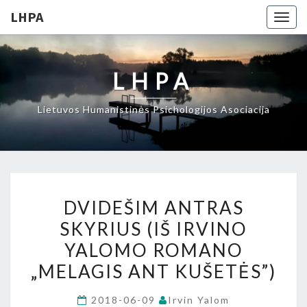
LHPA
Togg
navig
LHPA
Lietuvos Humanistinės Psichologijos Asociacija
DVIDEŠIM
DVIDEŠIM ANTRAS
ANTRAS
SKYRIUS (IŠ IRVINO
SKYRIUS
YALOMO ROMANO
(IŠ
IRVINO
„MELAGIS ANT KUŠETĖS”)
YALOMO
2018-06-09
Irvin Yalom
ROMANO