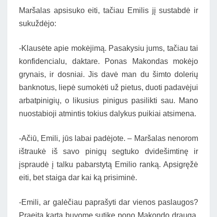
Maršalas apsisuko eiti, tačiau Emilis jį sustabdė ir
sukuždėjo:
-Klausėte apie mokėjimą. Pasakysiu jums, tačiau tai
konfidencialu, daktare. Ponas Makondas mokėjo
grynais, ir dosniai. Jis davė man du šimto dolerių
banknotus, liepė sumokėti už pietus, duoti padavėjui
arbatpinigių, o likusius pinigus pasilikti sau. Mano
nuostabioji atmintis tokius dalykus puikiai atsimena.
-Ačiū, Emili, jūs labai padėjote. – Maršalas nenorom
ištraukė iš savo pinigų segtuko dvidešimtinę ir
įspraudė į talku pabarstytą Emilio ranką. Apsigręžė
eiti, bet staiga dar kai ką prisiminė.
-Emili, ar galėčiau paprašyti dar vienos paslaugos?
Praeitą kartą buvome sutikę pono Makondo draugą,