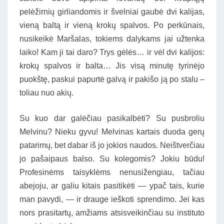
pelėžirnių girliandomis ir švelniai gaubė dvi kalijas,
vieną baltą ir vieną krokų spalvos. Po perkūnais,
nusikeikė Maršalas, tokiems dalykams jai užtenka
laiko! Kam ji tai daro? Trys gėlės… ir vėl dvi kalijos:
krokų spalvos ir balta… Jis visą minutę tyrinėjo
puokštę, paskui papurtė galvą ir pakišo ją po stalu –
toliau nuo akių.
Su kuo dar galėčiau pasikalbėti? Su pusbroliu
Melvinu? Nieku gyvu! Melvinas kartais duoda gerų
patarimų, bet dabar iš jo jokios naudos. Neištverčiau
jo pašaipaus balso. Su kolegomis? Jokiu būdu!
Profesinėms taisyklėms nenusižengiau, tačiau
abejoju, ar galiu kitais pasitikėti — ypač tais, kurie
man pavydi, — ir drauge ieškoti sprendimo. Jei kas
nors prasitartų, amžiams atsisveikinčiau su instituto