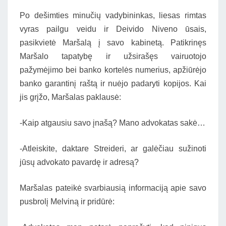
Po dešimties minučių vadybininkas, liesas rimtas
vyras pailgu veidu ir Deivido Niveno ūsais,
pasikvietė Maršalą į savo kabinetą. Patikrinęs
Maršalo tapatybę ir užsirašęs vairuotojo
pažymėjimo bei banko kortelės numerius, apžiūrėjo
banko garantinį raštą ir nuėjo padaryti kopijos. Kai
jis grįžo, Maršalas paklausė:
-Kaip atgausiu savo įnašą? Mano advokatas sakė…
-Atleiskite, daktare Streideri, ar galėčiau sužinoti
jūsų advokato pavardę ir adresą?
Maršalas pateikė svarbiausią informaciją apie savo
pusbrolį Melviną ir pridūrė: