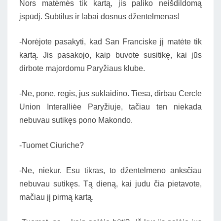
Nors matėmės tik kartą, jis paliko neišdildomą
įspūdį. Subtilus ir labai dosnus džentelmenas!
-Norėjote pasakyti, kad San Franciske jį matėte tik
kartą. Jis pasakojo, kaip buvote susitikę, kai jūs
dirbote majordomu Paryžiaus klube.
-Ne, pone, regis, jus suklaidino. Tiesa, dirbau Cercle
Union Interalliėe Paryžiuje, tačiau ten niekada
nebuvau sutikęs pono Makondo.
-Tuomet Ciuriche?
-Ne, niekur. Esu tikras, to džentelmeno anksčiau
nebuvau sutikęs. Tą dieną, kai judu čia pietavote,
mačiau jį pirmą kartą.