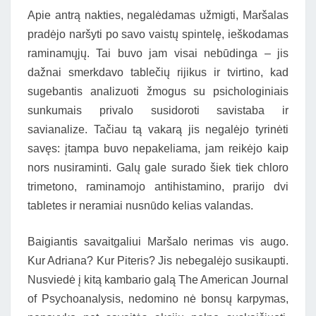
Apie antrą nakties, negalėdamas užmigti, Maršalas
pradėjo naršyti po savo vaistų spintelę, ieškodamas
raminamųjų. Tai buvo jam visai nebūdinga – jis
dažnai smerkdavo tablečių rijikus ir tvirtino, kad
sugebantis analizuoti žmogus su psichologiniais
sunkumais privalo susidoroti savistaba ir
savianalize. Tačiau tą vakarą jis negalėjo tyrinėti
savęs: įtampa buvo nepakeliama, jam reikėjo kaip
nors nusiraminti. Galų gale surado šiek tiek chloro
trimetono, raminamojo antihistamino, prarijo dvi
tabletes ir neramiai nusnūdo kelias valandas.
Baigiantis savaitgaliui Maršalo nerimas vis augo.
Kur Adriana? Kur Piteris? Jis nebegalėjo susikaupti.
Nusviedė į kitą kambario galą The American Journal
of Psychoanalysis, nedomino nė bonsų karpymas,