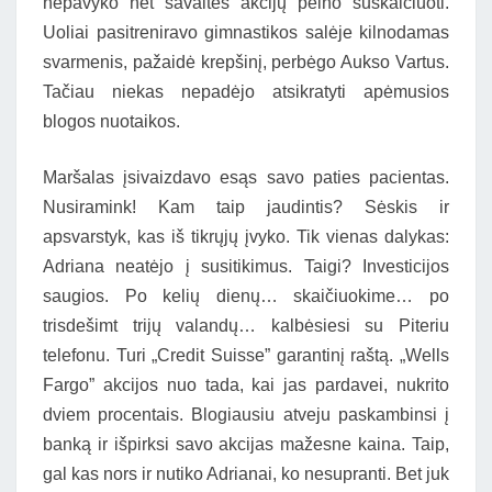
nepavyko net savaitės akcijų pelno suskaičiuoti.
Uoliai pasitreniravo gimnastikos salėje kilnodamas
svarmenis, pažaidė krepšinį, perbėgo Aukso Vartus.
Tačiau niekas nepadėjo atsikratyti apėmusios
blogos nuotaikos.
Maršalas įsivaizdavo esąs savo paties pacientas.
Nusiramink! Kam taip jaudintis? Sėskis ir
apsvarstyk, kas iš tikrųjų įvyko. Tik vienas dalykas:
Adriana neatėjo į susitikimus. Taigi? Investicijos
saugios. Po kelių dienų… skaičiuokime… po
trisdešimt trijų valandų… kalbėsiesi su Piteriu
telefonu. Turi „Credit Suisse” garantinį raštą. „Wells
Fargo” akcijos nuo tada, kai jas pardavei, nukrito
dviem procentais. Blogiausiu atveju paskambinsi į
banką ir išpirksi savo akcijas mažesne kaina. Taip,
gal kas nors ir nutiko Adrianai, ko nesupranti. Bet juk