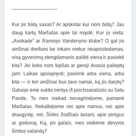
—————————-
Kur jis būtų savas? Ar apskritai kur nors būtų? Jau
daug kartų Maršalas apie tai mąstė. Kur jo vieta:
„Avokade” ar Ramiojo Vandenyno klube? O gal jis
amžinai dreifuos be inkaro niekur neapsistodamas,
visą gyvenimą stengdamasis palikti viena ir pasiekti
kita? Jei koks nors kipšas ar geroji dvasia palieptų
jam: Laikas apsispręsti; pasirink arba viena, arba
kita — ir ten amžinai bus tavo namai, ką jis darytų?
Galvoje ėmė suktis mintys iš psichoanalizės su Setu
Pande. To mes niekad nenagrinėjome, pamanė
Maršalas. Nekalbėjome nei apie namus, nei apie
draugystę, nei, Širlės žodžiais tariant, apie pinigus
ar godumą. Ką, po galais, mes veikėme devynis
šimtus valandų?