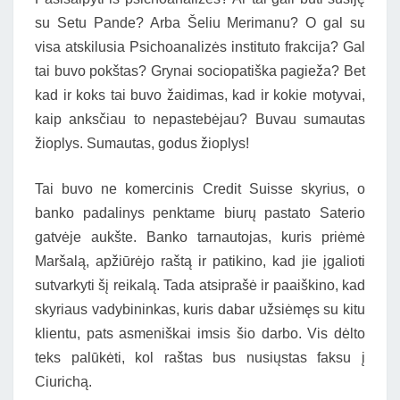
su Setu Pande? Arba Šeliu Merimanu? O gal su
visa atskilusia Psichoanalizės instituto frakcija? Gal
tai buvo pokštas? Grynai sociopatiška pagieža? Bet
kad ir koks tai buvo žaidimas, kad ir kokie motyvai,
kaip anksčiau to nepastebėjau? Buvau sumautas
žioplys. Sumautas, godus žioplys!
Tai buvo ne komercinis Credit Suisse skyrius, o
banko padalinys penktame biurų pastato Saterio
gatvėje aukšte. Banko tarnautojas, kuris priėmė
Maršalą, apžiūrėjo raštą ir patikino, kad jie įgalioti
sutvarkyti šį reikalą. Tada atsiprašė ir paaiškino, kad
skyriaus vadybininkas, kuris dabar užsiėmęs su kitu
klientu, pats asmeniškai imsis šio darbo. Vis dėlto
teks palūkėti, kol raštas bus nusiųstas faksu į
Ciurichą.