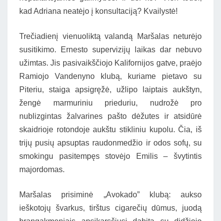
kad Adriana neatėjo į konsultaciją? Kvailystė!
Trečiadienį vienuoliktą valandą Maršalas neturėjo
susitikimo. Ernesto supervizijų laikas dar nebuvo
užimtas. Jis pasivaikščiojo Kalifornijos gatve, praėjo
Ramiojo Vandenyno klubą, kuriame pietavo su
Piteriu, staiga apsigręžė, užlipo laiptais aukštyn,
žengė marmuriniu prieduriu, nudrožė pro
nublizgintas žalvarines pašto dėžutes ir atsidūrė
skaidrioje rotondoje aukštu stikliniu kupolu. Čia, iš
trijų pusių apsuptas raudonmedžio ir odos sofų, su
smokingu pasitempęs stovėjo Emilis – švytintis
majordomas.
Maršalas prisiminė „Avokado” klubą: aukso
ieškotojų švarkus, tirštus cigarečių dūmus, juodą