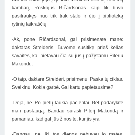
kambarį, Roskojus Ričardsonas kaip tik buvo
pasitraukęs nuo trik trak stalo ir ėjo į biblioteką
rytinių laikraščių.
-Ak, pone Ričardsonai, gal prisimenate mane:
daktaras Streideris. Buvome susitikę prieš kelias
savaites, kai pietavau čia su jūsų pažįstamu Piteriu
Makondu.
-O taip, daktare Streideri, prisimenu. Paskaitų ciklas.
Sveikinu. Kokia garbė. Gal kartu papietausime?
-Deja, ne. Po pietų laukia pacientai. Bet padarykite
man paslaugą. Bandau surasti Piterį Makondą ir
pamaniau, kad gal jūs žinosite, kur jis yra.
-Dangau, ne. Iki tos dienos nebuvau jo matęs.