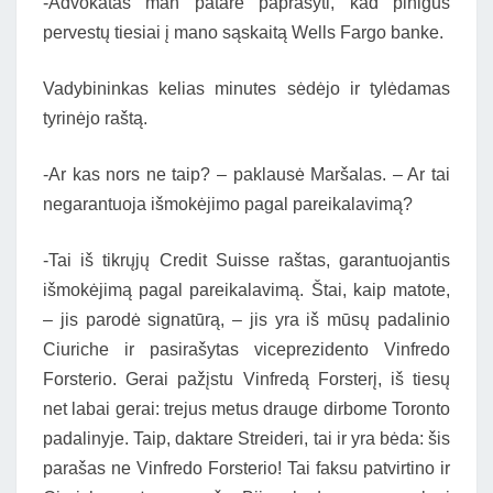
-Advokatas man patarė paprašyti, kad pinigus
pervestų tiesiai į mano sąskaitą Wells Fargo banke.
Vadybininkas kelias minutes sėdėjo ir tylėdamas
tyrinėjo raštą.
-Ar kas nors ne taip? – paklausė Maršalas. – Ar tai
negarantuoja išmokėjimo pagal pareikalavimą?
-Tai iš tikrųjų Credit Suisse raštas, garantuojantis
išmokėjimą pagal pareikalavimą. Štai, kaip matote,
– jis parodė signatūrą, – jis yra iš mūsų padalinio
Ciuriche ir pasirašytas viceprezidento Vinfredo
Forsterio. Gerai pažįstu Vinfredą Forsterį, iš tiesų
net labai gerai: trejus metus drauge dirbome Toronto
padalinyje. Taip, daktare Streideri, tai ir yra bėda: šis
parašas ne Vinfredo Forsterio! Tai faksu patvirtino ir