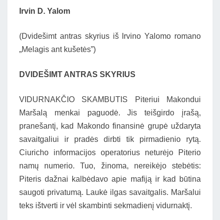
Irvin D. Yalom
(Dvidešimt antras skyrius iš Irvino Yalomo romano
„Melagis ant kušetės”)
DVIDEŠIMT ANTRAS SKYRIUS
VIDURNAKČIO SKAMBUTIS Piteriui Makondui
Maršalą menkai paguodė. Jis teišgirdo įrašą,
pranešantį, kad Makondo finansinė grupė uždaryta
savaitgaliui ir pradės dirbti tik pirmadienio rytą.
Ciuricho informacijos operatorius neturėjo Piterio
namų numerio. Tuo, žinoma, nereikėjo stebėtis:
Piteris dažnai kalbėdavo apie mafiją ir kad būtina
saugoti privatumą. Laukė ilgas savaitgalis. Maršalui
teks ištverti ir vėl skambinti sekmadienį vidurnaktį.