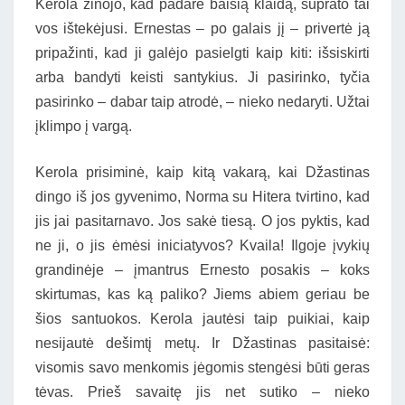
Kerola žinojo, kad padarė baisią klaidą, suprato tai
vos ištekėjusi. Ernestas – po galais jį – privertė ją
pripažinti, kad ji galėjo pasielgti kaip kiti: išsiskirti
arba bandyti keisti santykius. Ji pasirinko, tyčia
pasirinko – dabar taip atrodė, – nieko nedaryti. Užtai
įklimpo į vargą.
Kerola prisiminė, kaip kitą vakarą, kai Džastinas
dingo iš jos gyvenimo, Norma su Hitera tvirtino, kad
jis jai pasitarnavo. Jos sakė tiesą. O jos pyktis, kad
ne ji, o jis ėmėsi iniciatyvos? Kvaila! Ilgoje įvykių
grandinėje – įmantrus Ernesto posakis – koks
skirtumas, kas ką paliko? Jiems abiem geriau be
šios santuokos. Kerola jautėsi taip puikiai, kaip
nesijautė dešimtį metų. Ir Džastinas pasitaisė:
visomis savo menkomis jėgomis stengėsi būti geras
tėvas. Prieš savaitę jis net sutiko – nieko