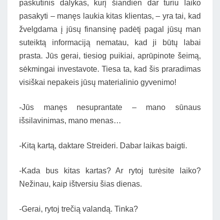
paskutinis dalykas, kurį šiandien dar turiu laiko
pasakyti – manęs laukia kitas klientas, – yra tai, kad
žvelgdama į jūsų finansinę padėtį pagal jūsų man
suteiktą informaciją nematau, kad ji būtų labai
prasta. Jūs gerai, tiesiog puikiai, aprūpinote šeimą,
sėkmingai investavote. Tiesa ta, kad šis praradimas
visiškai nepakeis jūsų materialinio gyvenimo!
-Jūs manęs nesuprantate – mano sūnaus
išsilavinimas, mano menas…
-Kitą kartą, daktare Streideri. Dabar laikas baigti.
-Kada bus kitas kartas? Ar rytoj turėsite laiko?
Nežinau, kaip ištversiu šias dienas.
-Gerai, rytoj trečią valandą. Tinka?