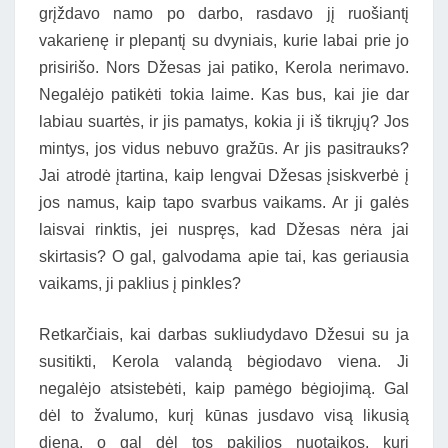
grįždavo namo po darbo, rasdavo jį ruošiantį
vakarienę ir plepantį su dvyniais, kurie labai prie jo
prisirišo. Nors Džesas jai patiko, Kerola nerimavo.
Negalėjo patikėti tokia laime. Kas bus, kai jie dar
labiau suartės, ir jis pamatys, kokia ji iš tikrųjų? Jos
mintys, jos vidus nebuvo gražūs. Ar jis pasitrauks?
Jai atrodė įtartina, kaip lengvai Džesas įsiskverbė į
jos namus, kaip tapo svarbus vaikams. Ar ji galės
laisvai rinktis, jei nuspręs, kad Džesas nėra jai
skirtasis? O gal, galvodama apie tai, kas geriausia
vaikams, ji paklius į pinkles?
Retkarčiais, kai darbas sukliudydavo Džesui su ja
susitikti, Kerola valandą bėgiodavo viena. Ji
negalėjo atsistebėti, kaip pamėgo bėgiojimą. Gal
dėl to žvalumo, kurį kūnas jusdavo visą likusią
dieną, o gal dėl tos pakilios nuotaikos, kuri