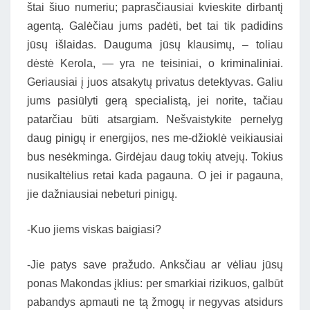
štai šiuo numeriu; paprasčiausiai kvieskite dirbantį
agentą. Galėčiau jums padėti, bet tai tik padidins
jūsų išlaidas. Dauguma jūsų klausimų, – toliau
dėstė Kerola, — yra ne teisiniai, o kriminaliniai.
Geriausiai į juos atsakytų privatus detektyvas. Galiu
jums pasiūlyti gerą specialistą, jei norite, tačiau
patarčiau būti atsargiam. Nešvaistykite pernelyg
daug pinigų ir energijos, nes me-džioklė veikiausiai
bus nesėkminga. Girdėjau daug tokių atvejų. Tokius
nusikaltėlius retai kada pagauna. O jei ir pagauna,
jie dažniausiai nebeturi pinigų.
-Kuo jiems viskas baigiasi?
-Jie patys save pražudo. Anksčiau ar vėliau jūsų
ponas Makondas įklius: per smarkiai rizikuos, galbūt
pabandys apmauti ne tą žmogų ir negyvas atsidurs