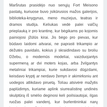
Maršrutas prasidėjo nuo senųjų Fort Meisono
pastatų, kuriuose buvo įsikūrusios mažos galerijos,
biblioteka-knygynas, meno muziejus, teatras ir
dramos studija. Keliukas vedė palei valčių
prieplauką ir pro krantinę, kur bėgikams po kojomis
painiojosi įžūlūs kirai. Jis bėgo pro pievas, kur
būdavo laidomi aitvarai, ne paprasti trikampio ar
dėžutės pavidalo, kokius ji skraidindavo su broliu
Džebu, o modernūs modeliai, vaizduojantys
supermeną ar dvi moters kojas, arba žvilgantys
metaliniai trikampiai, kurie sukdavosi dūgzdami,
keisdavo kryptį ar nerdavo žemyn ir akimirksniu ant
uodegos atlikdavo piruetą. Toliau atsivėrė mažytis
paplūdimys, kuriame aplink siurrealistinę undinės
skulptūrą iš smėlio deginosi keli poilsiautojai, ilgas
ruožas palei vandenį, kur burlentininkai narų