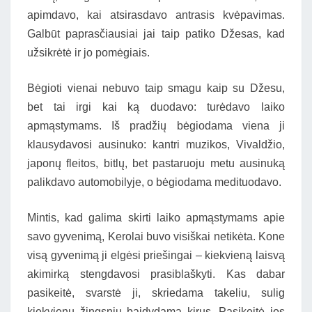
apimdavo, kai atsirasdavo antrasis kvėpavimas.
Galbūt paprasčiausiai jai taip patiko Džesas, kad
užsikrėtė ir jo pomėgiais.
Bėgioti vienai nebuvo taip smagu kaip su Džesu,
bet tai irgi kai ką duodavo: turėdavo laiko
apmąstymams. Iš pradžių bėgiodama viena ji
klausydavosi ausinuko: kantri muzikos, Vivaldžio,
japonų fleitos, bitlų, bet pastaruoju metu ausinuką
palikdavo automobilyje, o bėgiodama medituodavo.
Mintis, kad galima skirti laiko apmąstymams apie
savo gyvenimą, Kerolai buvo visiškai netikėta. Kone
visą gyvenimą ji elgėsi priešingai – kiekvieną laisvą
akimirką stengdavosi prasiblaškyti. Kas dabar
pasikeitė, svarstė ji, skriedama takeliu, sulig
kiekvienu žingsniu baidydama kirus. Pasikeitė jos