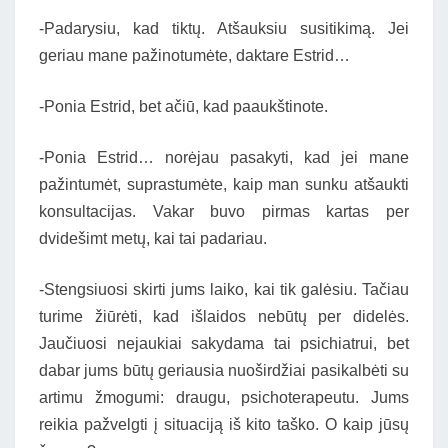
-Padarysiu, kad tiktų. Atšauksiu susitikimą. Jei
geriau mane pažinotumėte, daktare Estrid…
-Ponia Estrid, bet ačiū, kad paaukštinote.
-Ponia Estrid… norėjau pasakyti, kad jei mane
pažintumėt, suprastumėte, kaip man sunku atšaukti
konsultacijas. Vakar buvo pirmas kartas per
dvidešimt metų, kai tai padariau.
-Stengsiuosi skirti jums laiko, kai tik galėsiu. Tačiau
turime žiūrėti, kad išlaidos nebūtų per didelės.
Jaučiuosi nejaukiai sakydama tai psichiatrui, bet
dabar jums būtų geriausia nuoširdžiai pasikalbėti su
artimu žmogumi: draugu, psichoterapeutu. Jums
reikia pažvelgti į situaciją iš kito taško. O kaip jūsų