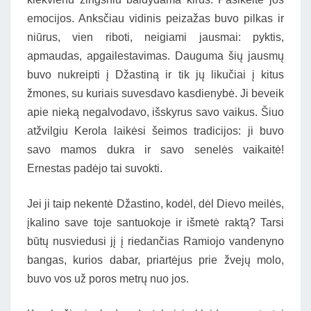
emocijos. Anksčiau vidinis peizažas buvo pilkas ir
niūrus, vien riboti, neigiami jausmai: pyktis,
apmaudas, apgailestavimas. Dauguma šių jausmų
buvo nukreipti į Džastiną ir tik jų likučiai į kitus
žmones, su kuriais suvesdavo kasdienybė. Ji beveik
apie nieką negalvodavo, išskyrus savo vaikus. Šiuo
atžvilgiu Kerola laikėsi šeimos tradicijos: ji buvo
savo mamos dukra ir savo senelės vaikaitė!
Ernestas padėjo tai suvokti.
Jei ji taip nekentė Džastino, kodėl, dėl Dievo meilės,
įkalino save toje santuokoje ir išmetė raktą? Tarsi
būtų nusviedusi jį į riedančias Ramiojo vandenyno
bangas, kurios dabar, priartėjus prie žvejų molo,
buvo vos už poros metrų nuo jos.