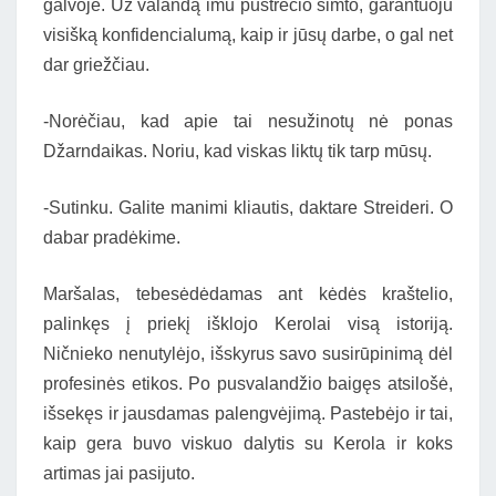
galvoje. Už valandą imu pustrečio šimto, garantuoju
visišką konfidencialumą, kaip ir jūsų darbe, o gal net
dar griežčiau.
-Norėčiau, kad apie tai nesužinotų nė ponas
Džarndaikas. Noriu, kad viskas liktų tik tarp mūsų.
-Sutinku. Galite manimi kliautis, daktare Streideri. O
dabar pradėkime.
Maršalas, tebesėdėdamas ant kėdės kraštelio,
palinkęs į priekį išklojo Kerolai visą istoriją.
Ničnieko nenutylėjo, išskyrus savo susirūpinimą dėl
profesinės etikos. Po pusvalandžio baigęs atsilošė,
išsekęs ir jausdamas palengvėjimą. Pastebėjo ir tai,
kaip gera buvo viskuo dalytis su Kerola ir koks
artimas jai pasijuto.