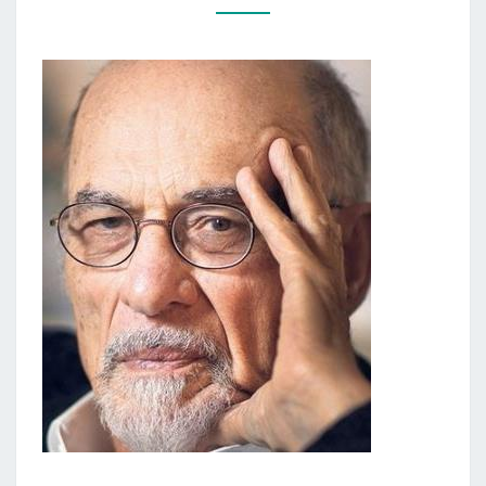
„MELAGIS
ANT
KUŠETĖS”)