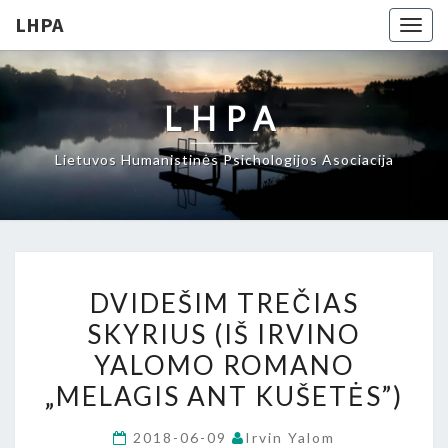
LHPA
Togg
navig
LHPA
Lietuvos Humanistinės Psichologijos Asociacija
DVIDEŠIM
DVIDEŠIM TREČIAS
TREČIAS
SKYRIUS (IŠ IRVINO
SKYRIUS
YALOMO ROMANO
(IŠ
IRVINO
„MELAGIS ANT KUŠETĖS”)
YALOMO
2018-06-09
Irvin Yalom
ROMANO