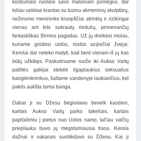
kostiumais ruošėsi savo maloniam pomėgiui, dar
toliau uolėtas krantas su tuzinu akmeninių skulptūrų,
nežinomo menininko kruopščiai atrinktų ir rizikingai
vienas ant kito sukrautų riedulių, primenančių
fantastiškas Birmos pagodas. Už jų driekėsi molas,
kuriame grūdosi uolūs, rūstūs azijiečiai žvejai.
Kerolai dar neteko matyti, kad bent vienam iš jų kas
būtų užkibęs. Paskutiniame ruože iki Aukso Vartų
patiltės galėjai stebėti ilgaplaukius seksualius
banglentininkus, šaltame vandenyje laukiančius, kol
pakils aukšta tamsi banga.
Dabar ji su Džesu bėgiodavo beveik kasdien,
kartais Aukso Vartų parko takeliais, kartais
paplūdimiu į pietus nuo Uolos namo, tačiau valčių
prieplauka buvo jų mėgstamiausia trasa. Kerola
dažnai ir vakarais susitikdavo su Džesu. Kai ji