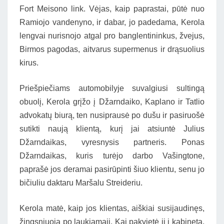
Fort Meisono link. Vėjas, kaip paprastai, pūtė nuo
Ramiojo vandenyno, ir dabar, jo padedama, Kerola
lengvai nurisnojo atgal pro banglentininkus, žvejus,
Birmos pagodas, aitvarus supermenus ir drąsuolius
kirus.
Priešpiečiams automobilyje suvalgiusi sultingą
obuolį, Kerola grįžo į Džarndaiko, Kaplano ir Tatlio
advokatų biurą, ten nusiprausė po dušu ir pasiruošė
sutikti naują klientą, kurį jai atsiuntė Julius
Džarndaikas, vyresnysis partneris. Ponas
Džarndaikas, kuris turėjo darbo Vašingtone,
paprašė jos deramai pasirūpinti šiuo klientu, senu jo
bičiuliu daktaru Maršalu Streideriu.
Kerola matė, kaip jos klientas, aiškiai susijaudinęs,
žingsniuoja po laukiamąjį. Kai pakvietė jį į kabinetą,