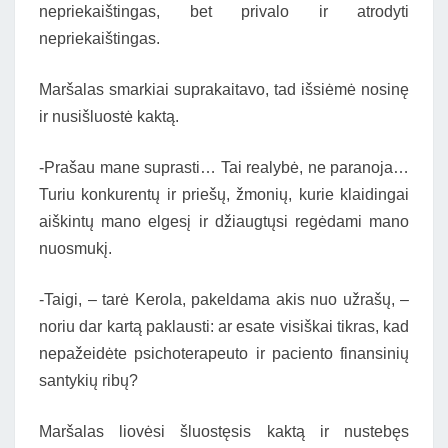
nepriekaištingas, bet privalo ir atrodyti
nepriekaištingas.
Maršalas smarkiai suprakaitavo, tad išsiėmė nosinę
ir nusišluostė kaktą.
-Prašau mane suprasti… Tai realybė, ne paranoja…
Turiu konkurentų ir priešų, žmonių, kurie klaidingai
aiškintų mano elgesį ir džiaugtųsi regėdami mano
nuosmukį.
-Taigi, – tarė Kerola, pakeldama akis nuo užrašų, –
noriu dar kartą paklausti: ar esate visiškai tikras, kad
nepažeidėte psichoterapeuto ir paciento finansinių
santykių ribų?
Maršalas liovėsi šluostęsis kaktą ir nustebęs