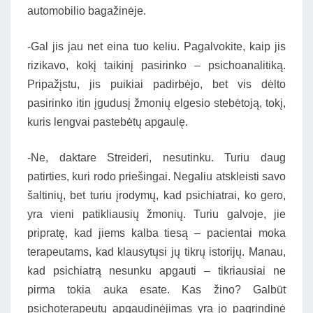
automobilio bagažinėje.
-Gal jis jau net eina tuo keliu. Pagalvokite, kaip jis
rizikavo, kokį taikinį pasirinko – psichoanalitiką.
Pripažįstu, jis puikiai padirbėjo, bet vis dėlto
pasirinko itin įgudusį žmonių elgesio stebėtoją, tokį,
kuris lengvai pastebėtų apgaulę.
-Ne, daktare Streideri, nesutinku. Turiu daug
patirties, kuri rodo priešingai. Negaliu atskleisti savo
šaltinių, bet turiu įrodymų, kad psichiatrai, ko gero,
yra vieni patikliausių žmonių. Turiu galvoje, jie
pripratę, kad jiems kalba tiesą – pacientai moka
terapeutams, kad klausytųsi jų tikrų istorijų. Manau,
kad psichiatrą nesunku apgauti – tikriausiai ne
pirma tokia auka esate. Kas žino? Galbūt
psichoterapeutų apgaudinėjimas yra jo pagrindinė