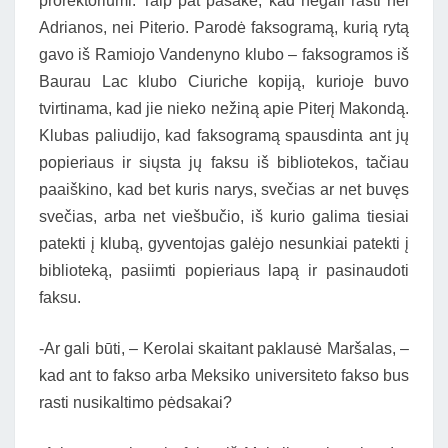
prorektoriumi. Taip pat pasakė, kad negali rasti nei
Adrianos, nei Piterio. Parodė faksogramą, kurią rytą
gavo iš Ramiojo Vandenyno klubo – faksogramos iš
Baurau Lac klubo Ciuriche kopiją, kurioje buvo
tvirtinama, kad jie nieko nežiną apie Piterį Makondą.
Klubas paliudijo, kad faksogramą spausdinta ant jų
popieriaus ir siųsta jų faksu iš bibliotekos, tačiau
paaiškino, kad bet kuris narys, svečias ar net buvęs
svečias, arba net viešbučio, iš kurio galima tiesiai
patekti į klubą, gyventojas galėjo nesunkiai patekti į
biblioteką, pasiimti popieriaus lapą ir pasinaudoti
faksu.
-Ar gali būti, – Kerolai skaitant paklausė Maršalas, –
kad ant to fakso arba Meksiko universiteto fakso bus
rasti nusikaltimo pėdsakai?