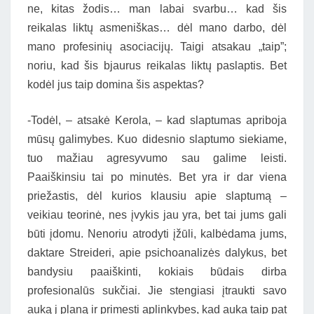
ne, kitas žodis… man labai svarbu… kad šis
reikalas liktų asmeniškas… dėl mano darbo, dėl
mano profesinių asociacijų. Taigi atsakau „taip”;
noriu, kad šis bjaurus reikalas liktų paslaptis. Bet
kodėl jus taip domina šis aspektas?
-Todėl, – atsakė Kerola, – kad slaptumas apriboja
mūsų galimybes. Kuo didesnio slaptumo siekiame,
tuo mažiau agresyvumo sau galime leisti.
Paaiškinsiu tai po minutės. Bet yra ir dar viena
priežastis, dėl kurios klausiu apie slaptumą –
veikiau teorinė, nes įvykis jau yra, bet tai jums gali
būti įdomu. Nenoriu atrodyti įžūli, kalbėdama jums,
daktare Streideri, apie psichoanalizės dalykus, bet
bandysiu paaiškinti, kokiais būdais dirba
profesionalūs sukčiai. Jie stengiasi įtraukti savo
auką į planą ir primesti aplinkybes, kad auka taip pat