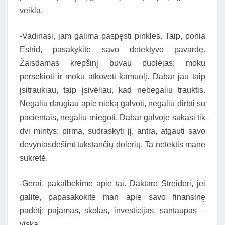
veikla.
-Vadinasi, jam galima paspęsti pinkles. Taip, ponia
Estrid, pasakykite savo detektyvo pavardę.
Žaisdamas krepšinį buvau puolėjas; moku
persekioti ir moku atkovoti kamuolį. Dabar jau taip
įsitraukiau, taip įsivėliau, kad nebegaliu trauktis.
Negaliu daugiau apie nieką galvoti, negaliu dirbti su
pacientais, negaliu miegoti. Dabar galvoje sukasi tik
dvi mintys: pirma, sudraskyti jį, antra, atgauti savo
devyniasdešimt tūkstančių dolerių. Ta netektis mane
sukrėtė.
-Gerai, pakalbėkime apie tai. Daktare Streideri, jei
galite, papasakokite man apie savo finansinę
padėtį: pajamas, skolas, investicijas, santaupas –
viską.