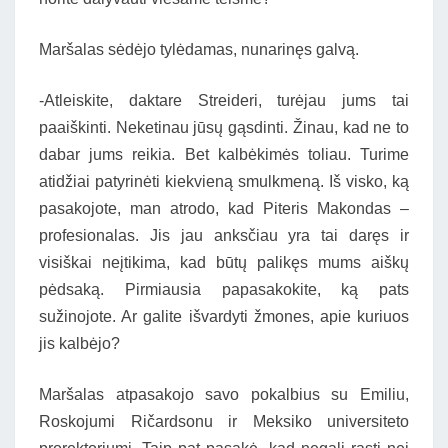
Maršalas sėdėjo tylėdamas, nunarinęs galvą.
-Atleiskite, daktare Streideri, turėjau jums tai
paaiškinti. Neketinau jūsų gąsdinti. Žinau, kad ne to
dabar jums reikia. Bet kalbėkimės toliau. Turime
atidžiai patyrinėti kiekvieną smulkmeną. Iš visko, ką
pasakojote, man atrodo, kad Piteris Makondas –
profesionalas. Jis jau anksčiau yra tai daręs ir
visiškai neįtikima, kad būtų palikęs mums aiškų
pėdsaką. Pirmiausia papasakokite, ką pats
sužinojote. Ar galite išvardyti žmones, apie kuriuos
jis kalbėjo?
Maršalas atpasakojo savo pokalbius su Emiliu,
Roskojumi Ričardsonu ir Meksiko universiteto