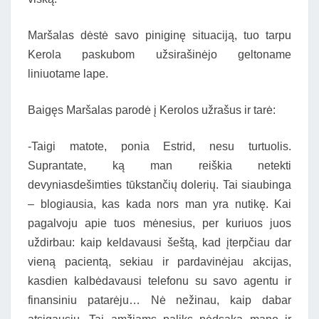
Maršalas dėstė savo piniginę situaciją, tuo tarpu
Kerola paskubom užsirašinėjo geltoname
liniuotame lape.
Baigęs Maršalas parodė į Kerolos užrašus ir tarė:
-Taigi matote, ponia Estrid, nesu turtuolis.
Suprantate, ką man reiškia netekti
devyniasdešimties tūkstančių dolerių. Tai siaubinga
– blogiausia, kas kada nors man yra nutikę. Kai
pagalvoju apie tuos mėnesius, per kuriuos juos
uždirbau: kaip keldavausi šeštą, kad įterpčiau dar
vieną pacientą, sekiau ir pardavinėjau akcijas,
kasdien kalbėdavausi telefonu su savo agentu ir
finansiniu patarėju… Nė nežinau, kaip dabar