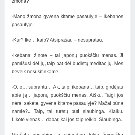
žmona?
-Mano žmona gyvena kitame pasaulyje – ikebanos
pasaulyje.
-Kur? Ike… kaip? Atsiprašau – nesupratau.
-Ikebana, žinote – tai japonų puokščių menas. Ji
pamišusi dėl jų, taip pat dėl budistų meditacijų. Mes
beveik nesusitinkame.
-O, o… suprantu… Ak, taip, ikebana… taip, girdėjau
apie ją… japonų puokščių menas. Aišku. Taigi jos
nėra, sakėte, gyvena kitame pasaulyje? Mažai būna
namie?.. Taip, tai turėtų būti siaubinga. Klaiku.
Likote vienas… dabar, kai jos taip reikia. Siaubinga.
Maršalą nustebino ir sujaudino tokia žmogiška