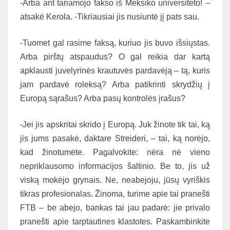
-Arba ant tariamojo fakso iš Meksiko universiteto! –
atsakė Kerola. -Tikriausiai jis nusiuntė jį pats sau.
-Tuomet gal rasime faksą, kuriuo jis buvo išsiųstas.
Arba pirštų atspaudus? O gal reikia dar kartą
apklausti juvelyrinės krautuvės pardavėją – tą, kuris
jam pardavė roleksą? Arba patikrinti skrydžių į
Europą sąrašus? Arba pasų kontrolės įrašus?
-Jei jis apskritai skrido į Europą. Juk žinote tik tai, ką
jis jums pasakė, daktare Streideri, – tai, ką norėjo,
kad žinotumėte. Pagalvokite: nėra nė vieno
nepriklausomo informacijos šaltinio. Be to, jis už
viską mokėjo grynais. Ne, neabejoju, jūsų vyriškis
tikras profesionalas. Žinoma, turime apie tai pranešti
FTB – be abejo, bankas tai jau padarė: jie privalo
pranešti apie tarptautines klastotes. Paskambinkite