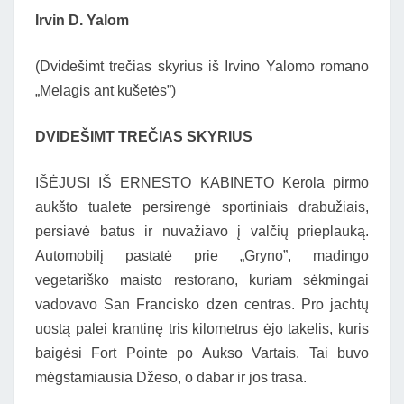
Irvin D. Yalom
(Dvidešimt trečias skyrius iš Irvino Yalomo romano
„Melagis ant kušetės”)
DVIDEŠIMT TREČIAS SKYRIUS
IŠĖJUSI IŠ ERNESTO KABINETO Kerola pirmo
aukšto tualete persirengė sportiniais drabužiais,
persiavė batus ir nuvažiavo į valčių prieplauką.
Automobilį pastatė prie „Gryno”, madingo
vegetariško maisto restorano, kuriam sėkmingai
vadovavo San Francisko dzen centras. Pro jachtų
uostą palei krantinę tris kilometrus ėjo takelis, kuris
baigėsi Fort Pointe po Aukso Vartais. Tai buvo
mėgstamiausia Džeso, o dabar ir jos trasa.