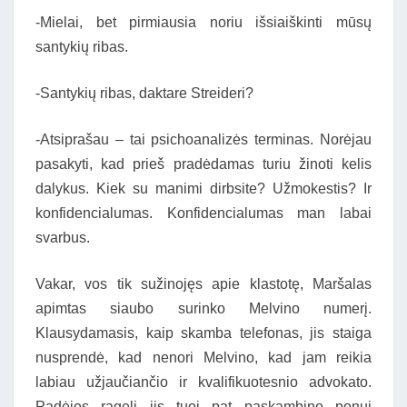
-Mielai, bet pirmiausia noriu išsiaiškinti mūsų
santykių ribas.
-Santykių ribas, daktare Streideri?
-Atsiprašau – tai psichoanalizės terminas. Norėjau
pasakyti, kad prieš pradėdamas turiu žinoti kelis
dalykus. Kiek su manimi dirbsite? Užmokestis? Ir
konfidencialumas. Konfidencialumas man labai
svarbus.
Vakar, vos tik sužinojęs apie klastotę, Maršalas
apimtas siaubo surinko Melvino numerį.
Klausydamasis, kaip skamba telefonas, jis staiga
nusprendė, kad nenori Melvino, kad jam reikia
labiau užjaučiančio ir kvalifikuotesnio advokato.
Padėjęs ragelį jis tuoj pat paskambino ponui