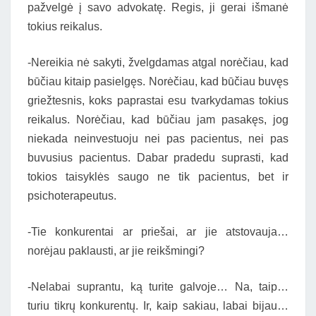
pažvelgė į savo advokatę. Regis, ji gerai išmanė
tokius reikalus.
-Nereikia nė sakyti, žvelgdamas atgal norėčiau, kad
būčiau kitaip pasielgęs. Norėčiau, kad būčiau buvęs
griežtesnis, koks paprastai esu tvarkydamas tokius
reikalus. Norėčiau, kad būčiau jam pasakęs, jog
niekada neinvestuoju nei pas pacientus, nei pas
buvusius pacientus. Dabar pradedu suprasti, kad
tokios taisyklės saugo ne tik pacientus, bet ir
psichoterapeutus.
-Tie konkurentai ar priešai, ar jie atstovauja…
norėjau paklausti, ar jie reikšmingi?
-Nelabai suprantu, ką turite galvoje… Na, taip…
turiu tikrų konkurentų. Ir, kaip sakiau, labai bijau…