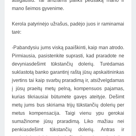
atsigausiu. Tai amžiams paliks pėdsaką mano ir
mano šeimos gyvenime.
Kerola patyrinėjo užrašus, padėjo juos ir raminamai
tarė:
-Pabandysiu jums viską paaiškinti, kaip man atrodo.
Pirmiausia, pasistenkite suprasti, kad praradote ne
devyniasdešimt tūkstančių dolerių. Turėdamas
suklastotą banko garantinį raštą jūsų apskaitininkas
įvertins tai kaip svarbų praradimą ir, atsižvelgdamas
į jūsų praeitų metų pelną, kompensuos pajamas,
kurias tikriausiai būtumėte gavęs ateityje. Dešimt
metų jums bus skiriama trijų tūkstančių dolerių per
metus kompensacija. Taigi vienu ypu gerokai
sumažinome jūsų praradimą. Liko mažiau nei
penkiasdešimt tūkstančių dolerių. Antras ir