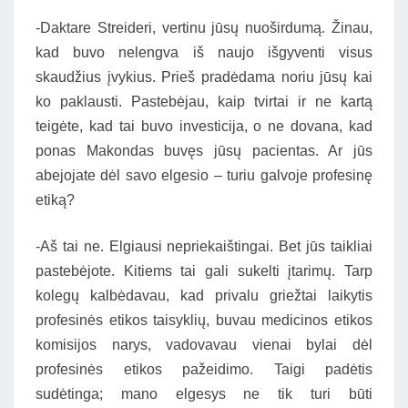
-Daktare Streideri, vertinu jūsų nuoširdumą. Žinau,
kad buvo nelengva iš naujo išgyventi visus
skaudžius įvykius. Prieš pradėdama noriu jūsų kai
ko paklausti. Pastebėjau, kaip tvirtai ir ne kartą
teigėte, kad tai buvo investicija, o ne dovana, kad
ponas Makondas buvęs jūsų pacientas. Ar jūs
abejojate dėl savo elgesio – turiu galvoje profesinę
etiką?
-Aš tai ne. Elgiausi nepriekaištingai. Bet jūs taikliai
pastebėjote. Kitiems tai gali sukelti įtarimų. Tarp
kolegų kalbėdavau, kad privalu griežtai laikytis
profesinės etikos taisyklių, buvau medicinos etikos
komisijos narys, vadovavau vienai bylai dėl
profesinės etikos pažeidimo. Taigi padėtis
sudėtinga; mano elgesys ne tik turi būti