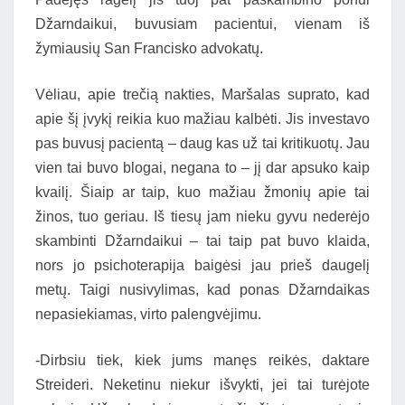
Džarndaikui, buvusiam pacientui, vienam iš
žymiausių San Francisko advokatų.
Vėliau, apie trečią nakties, Maršalas suprato, kad
apie šį įvykį reikia kuo mažiau kalbėti. Jis investavo
pas buvusį pacientą – daug kas už tai kritikuotų. Jau
vien tai buvo blogai, negana to – jį dar apsuko kaip
kvailį. Šiaip ar taip, kuo mažiau žmonių apie tai
žinos, tuo geriau. Iš tiesų jam nieku gyvu nederėjo
skambinti Džarndaikui – tai taip pat buvo klaida,
nors jo psichoterapija baigėsi jau prieš daugelį
metų. Taigi nusivylimas, kad ponas Džarndaikas
nepasiekiamas, virto palengvėjimu.
-Dirbsiu tiek, kiek jums manęs reikės, daktare
Streideri. Neketinu niekur išvykti, jei tai turėjote