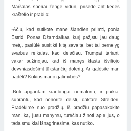
Maršalas spėriai žengė vidun, prisėdo ant kėdės
kraštelio ir prabilo:
-Ačiū, kad sutikote mane šiandien priimti, ponia
Estrid. Ponas Džarndaikas, kurį pažįstu jau daug
metų, pasiūlė susitikti kitą savaitę, bet tai pernelyg
svarbus reikalas, kad delsčiau. Trumpai tariant,
vakar sužinojau, kad iš manęs klasta išviliojo
devyniasdešimt tūkstančių dolerių. Ar galėsite man
padėti? Kokios mano galimybės?
-Būti apgautam siaubingai nemalonu, ir puikiai
suprantu, kad nenorite delsti, daktare Streideri.
Pradėkime nuo pradžių. Iš pradžių papasakokite
man, ką, jūsų manymu, turėčiau žinoti apie jus, o
tada smulkiai išnagrinėsime, kas nutiko.