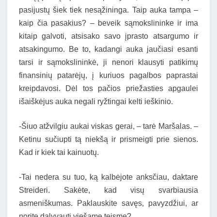
pasijustų šiek tiek nesąžininga. Taip auka tampa –
kaip čia pasakius? – beveik sąmokslininke ir ima
kitaip galvoti, atsisako savo įprasto atsargumo ir
atsakingumo. Be to, kadangi auka jaučiasi esanti
tarsi ir sąmokslininkė, ji nenori klausyti patikimų
finansinių patarėjų, į kuriuos pagalbos paprastai
kreipdavosi. Dėl tos pačios priežasties apgaulei
išaiškėjus auka negali ryžtingai kelti ieškinio.
-Šiuo atžvilgiu aukai viskas gerai, – tarė Maršalas. –
Ketinu sučiupti tą niekšą ir prismeigti prie sienos.
Kad ir kiek tai kainuotų.
-Tai nedera su tuo, ką kalbėjote anksčiau, daktare
Streideri. Sakėte, kad visų svarbiausia
asmeniškumas. Paklauskite savęs, pavyzdžiui, ar
norite dalyvauti viešame teisme?