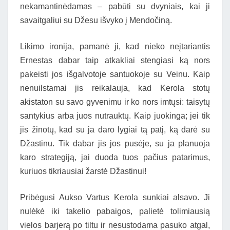
nekamantinėdamas – pabūti su dvyniais, kai ji
savaitgaliui su Džesu išvyko į Mendočiną.
Likimo ironija, pamanė ji, kad nieko neįtariantis
Ernestas dabar taip atkakliai stengiasi ką nors
pakeisti jos išgalvotoje santuokoje su Veinu. Kaip
nenuilstamai jis reikalauja, kad Kerola stotų
akistaton su savo gyvenimu ir ko nors imtųsi: taisytų
santykius arba juos nutrauktų. Kaip juokinga; jei tik
jis žinotų, kad su ja daro lygiai tą patį, ką darė su
Džastinu. Tik dabar jis jos pusėje, su ja planuoja
karo strategiją, jai duoda tuos pačius patarimus,
kuriuos tikriausiai žarstė Džastinui!
Pribėgusi Aukso Vartus Kerola sunkiai alsavo. Ji
nulėkė iki takelio pabaigos, palietė tolimiausią
vielos barjerą po tiltu ir nesustodama pasuko atgal,