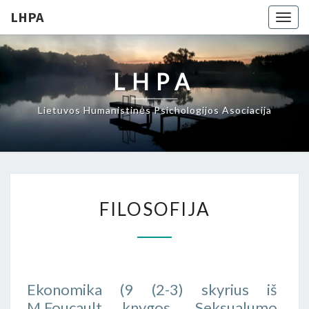
LHPA
Togg
navig
LHPA
Lietuvos Humanistinės Psichologijos Asociacija
FILOSOFIJA
FILOSOFIJA
Ekonomika (9 (2-3) skyrius iš
M.Foucault knygos „Seksualumo