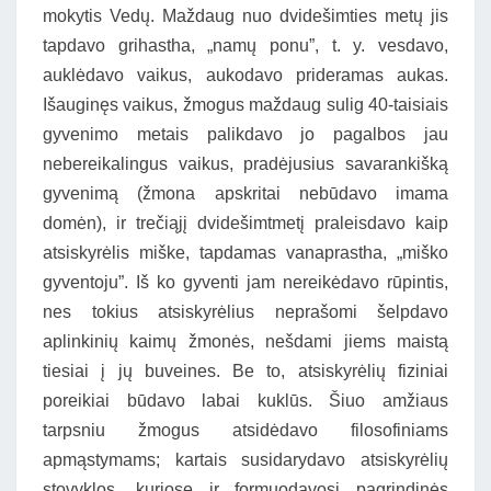
mokytis Vedų. Maždaug nuo dvidešimties metų jis
tapdavo grihastha, „namų ponu”, t. y. vesdavo,
auklėdavo vaikus, aukodavo prideramas aukas.
Išauginęs vaikus, žmogus maždaug sulig 40-taisiais
gyvenimo metais palikdavo jo pagalbos jau
nebereikalingus vaikus, pradėjusius savarankišką
gyvenimą (žmona apskritai nebūdavo imama
domėn), ir trečiąjį dvidešimtmetį praleisdavo kaip
atsiskyrėlis miške, tapdamas vanaprastha, „miško
gyventoju”. Iš ko gyventi jam nereikėdavo rūpintis,
nes tokius atsiskyrėlius neprašomi šelpdavo
aplinkinių kaimų žmonės, nešdami jiems maistą
tiesiai į jų buveines. Be to, atsiskyrėlių fiziniai
poreikiai būdavo labai kuklūs. Šiuo amžiaus
tarpsniu žmogus atsidėdavo filosofiniams
apmąstymams; kartais susidarydavo atsiskyrėlių
stovyklos, kuriose ir formuodavosi pagrindinės