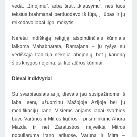
veda, „žinojimu”, arba šruti, „klausymu”, nes tuos
tekstus brahmanai perduodavo iš lūpų į lūpas ir jų
reikėdavo labai ilgai mokytis.
Neretai indiškąją religiją atspindinčiais kūriniais
laikoma Mahabharata, Ramajana – jų ryšys su
vediškąja tradicija nekelia abejonių, bet į kanoną
šios knygos neįeina; tai literatūros kūriniai.
Dievai ir didvyriai
Su svarbiausiais arijų dievais jau susipažinome iš
labai senų užuominų Mažojoje Azijoje bei jų
modifikacijų Irane. Visiems arijams labai svarbios
buvo Varūnos ir Mitros figūros – prisiminkime Ahura
Mazda ir net Zaratustros neįveiktą Mitros
populiarumą Irano arijuose. Varūna ir Mitra –