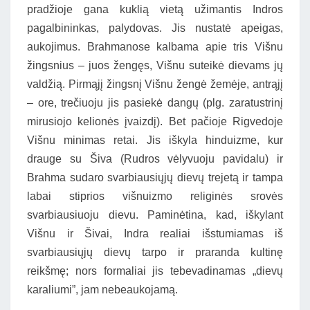
pradžioje gana kuklią vietą užimantis Indros
pagalbininkas, palydovas. Jis nustatė apeigas,
aukojimus. Brahmanose kalbama apie tris Višnu
žingsnius – juos žengęs, Višnu suteikė dievams jų
valdžią. Pirmąjį žingsnį Višnu žengė žemėje, antrąjį
– ore, trečiuoju jis pasiekė dangų (plg. zaratustrinį
mirusiojo kelionės įvaizdį). Bet pačioje Rigvedoje
Višnu minimas retai. Jis iškyla hinduizme, kur
drauge su Šiva (Rudros vėlyvuoju pavidalu) ir
Brahma sudaro svarbiausiųjų dievų trejetą ir tampa
labai stiprios višnuizmo religinės srovės
svarbiausiuoju dievu. Paminėtina, kad, iškylant
Višnu ir Šivai, Indra realiai išstumiamas iš
svarbiausiųjų dievų tarpo ir praranda kultinę
reikšmę; nors formaliai jis tebevadinamas „dievų
karaliumi”, jam nebeaukojamą.