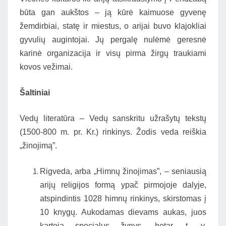
būta gan aukštos – ją kūrė kaimuose gyvenę
žemdirbiai, statę ir miestus, o arijai buvo klajokliai
gyvulių augintojai. Jų pergalę nulėmė geresnė
karinė organizacija ir visų pirma žirgų traukiami
kovos vežimai.
Šaltiniai
Vedų literatūra – Vedų sanskritu užrašytų tekstų
(1500-800 m. pr. Kr.) rinkinys. Žodis veda reiškia
„žinojimą”.
Rigveda, arba „Himnų žinojimas”, – seniausią
arijų religijos formą ypač pirmojoje dalyje,
atspindintis 1028 himnų rinkinys, skirstomas į
10 knygų. Aukodamas dievams aukas, juos
kartoja specialus žynys, hotar, t. y.