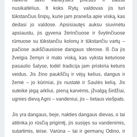
nusikaltėlius. It koks Rytų valdovas jis turi
tūkstančius šnipų, kurie jam praneša apie viską, kas
dedasi jo valdose. Apsisiautęs auksu siuvinėtu
apsiaustu, jis gyvena žėrinčiuose ir švytinčiuose
rūmuose su tūkstančiu kolonų ir tūkstančiu vartų –
pačiose aukščiausiose dangaus sferose. Iš čia jis
žvelgia žemyn ir mato viską, kas vyksta keturiose
pasaulio šalyse, todėl tradicija jam priskiria keturis
veidus. Jis žino paukščių ir vėjų kelius, dangus ir
žemė – jo kūriniai, jis nustatė ir Saulės kelią. Jis
suteikė jėgą arkliui, pieną karvėms, įžvalgą širdžiai,
ugnies dievą Agni – vandeniui, jis – lietaus viešpats.
Jis yra dangaus, beje, nakties dangaus dievas, o tai
atitinka jo rūsčią prigimtį, jis susijęs su vandenimis,
sutartimis, teise. Varūna – tai ir germanų Odino, ir