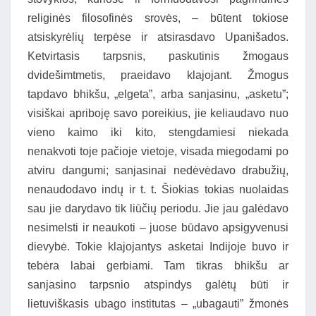
religinės filosofinės srovės, – būtent tokiose
atsiskyrėlių terpėse ir atsirasdavo Upanišados.
Ketvirtasis tarpsnis, paskutinis žmogaus
dvidešimtmetis, praeidavo klajojant. Žmogus
tapdavo bhikšu, „elgeta”, arba sanjasinu, „asketu”;
visiškai apriboję savo poreikius, jie keliaudavo nuo
vieno kaimo iki kito, stengdamiesi niekada
nenakvoti toje pačioje vietoje, visada miegodami po
atviru dangumi; sanjasinai nedėvėdavo drabužių,
nenaudodavo indų ir t. t. Šiokias tokias nuolaidas
sau jie darydavo tik liūčių periodu. Jie jau galėdavo
nesimelsti ir neaukoti – juose būdavo apsigyvenusi
dievybė. Tokie klajojantys asketai Indijoje buvo ir
tebėra labai gerbiami. Tam tikras bhikšu ar
sanjasino tarpsnio atspindys galėtų būti ir
lietuviškasis ubago institutas – „ubagauti” žmonės