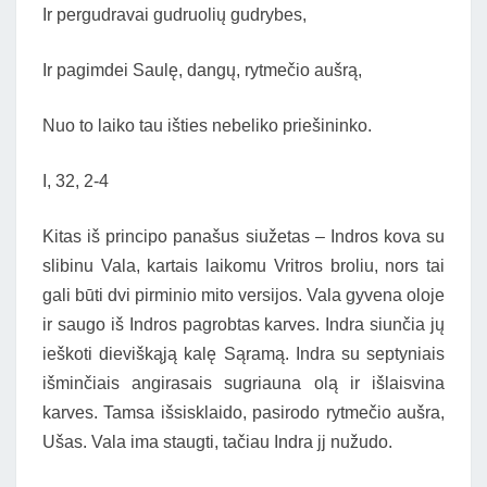
Ir pergudravai gudruolių gudrybes,
Ir pagimdei Saulę, dangų, rytmečio aušrą,
Nuo to laiko tau išties nebeliko priešininko.
I, 32, 2-4
Kitas iš principo panašus siužetas – Indros kova su
slibinu Vala, kartais laikomu Vritros broliu, nors tai
gali būti dvi pirminio mito versijos. Vala gyvena oloje
ir saugo iš Indros pagrobtas karves. Indra siunčia jų
ieškoti dieviškąją kalę Sąramą. Indra su septyniais
išminčiais angirasais sugriauna olą ir išlaisvina
karves. Tamsa išsisklaido, pasirodo rytmečio aušra,
Ušas. Vala ima staugti, tačiau Indra jj nužudo.