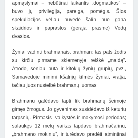
apmąstymai – nebūtinai laikantis „dogmatikos” –
buvo jų privilegija, pareiga, pomėgis. Šios
spekuliacijos vėliau nuvedė šalin nuo gana
skaidrios ir paprastos (gerąja prasme) Vedų
dvasios.
Žyniai vadinti brahmanais, brahman; tas pats žodis
su kirčiu pirmame skiemenyje reiškė „maldą”.
Atrodo, seniau būta ir kitokių žynių grupių, pvz.,
Samavedoje minimi kšatrijų kilmės žyniai, vratja,
tačiau juos nustelbė brahmanų luomas.
Brahmanu galėdavo tapti tik brahmanų šeimoje
gimęs žmogus. Jo gyvenimas susidėdavo iš keturių
tarpsnių. Pirmasis -vaikystės ir mokymosi periodas;
sulaukęs 12 metų vaikas tapdavo brahmačarinu,
„brahmano mokiniu”, ir turėdavo pradėti atmintinai