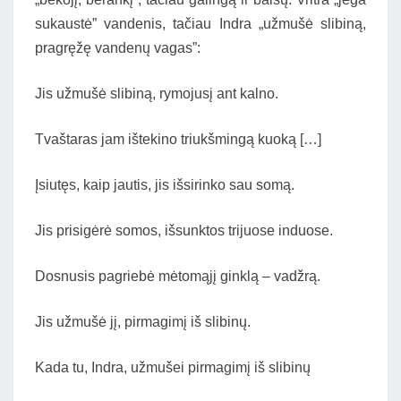
sukaustė” vandenis, tačiau Indra „užmušė slibiną,
pragręžę vandenų vagas”:
Jis užmušė slibiną, rymojusį ant kalno.
Tvaštaras jam ištekino triukšmingą kuoką […]
Įsiutęs, kaip jautis, jis išsirinko sau somą.
Jis prisigėrė somos, išsunktos trijuose induose.
Dosnusis pagriebė mėtomąjį ginklą – vadžrą.
Jis užmušė jį, pirmagimį iš slibinų.
Kada tu, Indra, užmušei pirmagimį iš slibinų