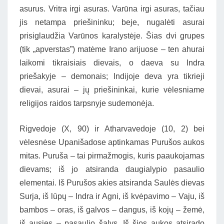
asurus. Vritra irgi asuras. Varūna irgi asuras, tačiau
jis netampa priešininku; beje, nugalėti asurai
prisiglaudžia Varūnos karalystėje. Šias dvi grupes
(tik „apverstas”) matėme Irano arijuose – ten ahurai
laikomi tikraisiais dievais, o daeva su Indra
priešakyje – demonais; Indijoje deva yra tikrieji
dievai, asurai – jų priešininkai, kurie vėlesniame
religijos raidos tarpsnyje sudemonėja.
Rigvedoje (X, 90) ir Atharvavedoje (10, 2) bei
vėlesnėse Upanišadose aptinkamas Purušos aukos
mitas. Puruša – tai pirmažmogis, kuris paaukojamas
dievams; iš jo atsiranda daugialypio pasaulio
elementai. Iš Purušos akies atsiranda Saulės dievas
Surja, iš lūpų – Indra ir Agni, iš kvėpavimo – Vaju, iš
bambos – oras, iš galvos – dangus, iš kojų – žemė,
iš ausies – pasaulio šalys. Iš šios aukos atsirado