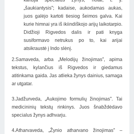
„šaukiantysis”; kadaise, aukodamas aukas,
juos galėjo kartoti tiesiog šeimos galva. Kai
kurie himnai yra iš ikiindiškojo arijų laikotarpio.
Didžioji Rigvedos dalis ir pati knyga
susiformavo netrukus po to, kai arijai
atsikraustė į Indo slėnį.
2.Samaveda, arba „Melodijų žinojimas”, apima
tekstus, kylančius iš Rigvedos ir giedamus
atitinkama gaida. Jas atlieka žynys dainius, samaga
ar utgatar.
3.Jadžurveda, „Aukojimo formulių žinojimas”. Tai
medicininių tekstų rinkinys. Juos šnabždėdavo
specialus žynys adhvarju.
4.Atharvaveda, „Žynio atharvano žinojimas” –