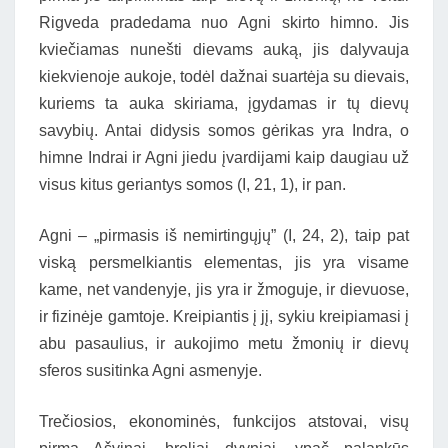
Rigveda pradedama nuo Agni skirto himno. Jis
kviečiamas nunešti dievams auką, jis dalyvauja
kiekvienoje aukoje, todėl dažnai suartėja su dievais,
kuriems ta auka skiriama, įgydamas ir tų dievų
savybių. Antai didysis somos gėrikas yra Indra, o
himne Indrai ir Agni jiedu įvardijami kaip daugiau už
visus kitus geriantys somos (I, 21, 1), ir pan.
Agni – „pirmasis iš nemirtingųjų” (I, 24, 2), taip pat
viską persmelkiantis elementas, jis yra visame
kame, net vandenyje, jis yra ir žmoguje, ir dievuose,
ir fizinėje gamtoje. Kreipiantis į jį, sykiu kreipiamasi į
abu pasaulius, ir aukojimo metu žmonių ir dievų
sferos susitinka Agni asmenyje.
Trečiosios, ekonominės, funkcijos atstovai, visų