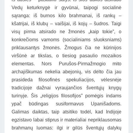
Vedų keturknygė ir gyvūnai, taipogi socialinė
sąranga: iš burnos kilo brahmanai, iš rankų –
kšatrijai, iš klubų – vaišijai, iš kojų – šudros. Taigi
visų pirma atsirado ne žmonės „kaip tokie”, o
konkrečioms varnoms (socialiniams sluoksniams)
priklausantys žmonės. Žmogus čia ne kūrinijos
viršūnė ar tikslas, o tiesiog pasaulio mozaikos
elementas. Nors Purušos-Pirmažmogio mito
archajiškumas nekelia abejonių, vis dėlto čia jau
prasideda filosofinės spekuliacijos, vėlesnėje
tradicijoje dažnai vyraujančios šventųjų knygų
turinyje. Šis „religijos filosofijos” pomėgis indams
ypač būdingas susiformavus Upanišadoms.
Galimas daiktas, taip atsitiko todėl, kad Indijoje
egzistavo labai stiprus ir materialiai nepriklausomas
brahmanų luomas: ilgi ir gilūs šventųjų dalykų