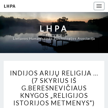
LHPA
Togg
navig
LHPA
Lietuvos Humanistinės Psichologijos Asociacija
INDIJOS
INDIJOS ARIJŲ RELIGIJA …
ARIJŲ
(7 SKYRIUS IŠ
RELIGIJA
G.BERESNEVIČIAUS
…
(7
KNYGOS „RELIGIJOS
SKYRIUS
ISTORIJOS METMENYS”)
IŠ