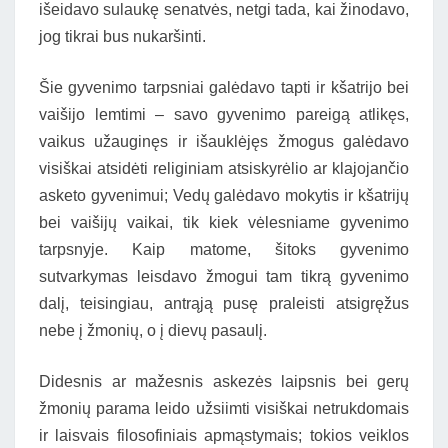
išeidavo sulaukę senatvės, netgi tada, kai žinodavo,
jog tikrai bus nukaršinti.
Šie gyvenimo tarpsniai galėdavo tapti ir kšatrijo bei
vaišijo lemtimi – savo gyvenimo pareigą atlikęs,
vaikus užauginęs ir išauklėjęs žmogus galėdavo
visiškai atsidėti religiniam atsiskyrėlio ar klajojančio
asketo gyvenimui; Vedų galėdavo mokytis ir kšatrijų
bei vaišijų vaikai, tik kiek vėlesniame gyvenimo
tarpsnyje. Kaip matome, šitoks gyvenimo
sutvarkymas leisdavo žmogui tam tikrą gyvenimo
dalį, teisingiau, antrąją pusę praleisti atsigręžus
nebe į žmonių, o į dievų pasaulį.
Didesnis ar mažesnis askezės laipsnis bei gerų
žmonių parama leido užsiimti visiškai netrukdomais
ir laisvais filosofiniais apmąstymais; tokios veiklos