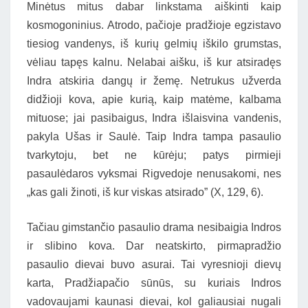
Minėtus mitus dabar linkstama aiškinti kaip
kosmogoninius. Atrodo, pačioje pradžioje egzistavo
tiesiog vandenys, iš kurių gelmių iškilo grumstas,
vėliau tapęs kalnu. Nelabai aišku, iš kur atsiradęs
Indra atskiria dangų ir žemę. Netrukus užverda
didžioji kova, apie kurią, kaip matėme, kalbama
mituose; jai pasibaigus, Indra išlaisvina vandenis,
pakyla Ušas ir Saulė. Taip Indra tampa pasaulio
tvarkytoju, bet ne kūrėju; patys pirmieji
pasaulėdaros vyksmai Rigvedoje nenusakomi, nes
„kas gali žinoti, iš kur viskas atsirado” (X, 129, 6).
Tačiau gimstančio pasaulio drama nesibaigia Indros
ir slibino kova. Dar neatskirto, pirmapradžio
pasaulio dievai buvo asurai. Tai vyresnioji dievų
karta, Pradžiapačio sūnūs, su kuriais Indros
vadovaujami kaunasi dievai, kol galiausiai nugali