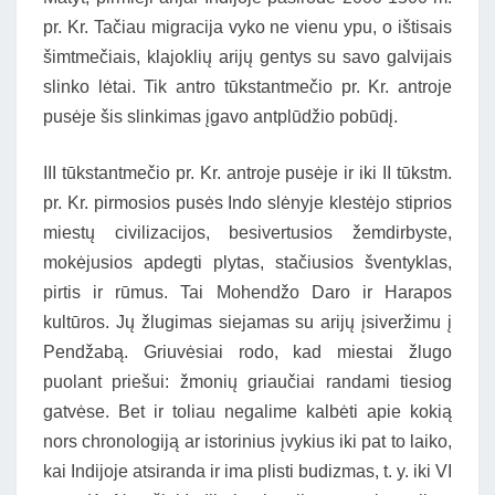
pr. Kr. Tačiau migracija vyko ne vienu ypu, o ištisais
šimtmečiais, klajoklių arijų gentys su savo galvijais
slinko lėtai. Tik antro tūkstantmečio pr. Kr. antroje
pusėje šis slinkimas įgavo antplūdžio pobūdį.
III tūkstantmečio pr. Kr. antroje pusėje ir iki II tūkstm.
pr. Kr. pirmosios pusės Indo slėnyje klestėjo stiprios
miestų civilizacijos, besivertusios žemdirbyste,
mokėjusios apdegti plytas, stačiusios šventyklas,
pirtis ir rūmus. Tai Mohendžo Daro ir Harapos
kultūros. Jų žlugimas siejamas su arijų įsiveržimu į
Pendžabą. Griuvėsiai rodo, kad miestai žlugo
puolant priešui: žmonių griaučiai randami tiesiog
gatvėse. Bet ir toliau negalime kalbėti apie kokią
nors chronologiją ar istorinius įvykius iki pat to laiko,
kai Indijoje atsiranda ir ima plisti budizmas, t. y. iki VI