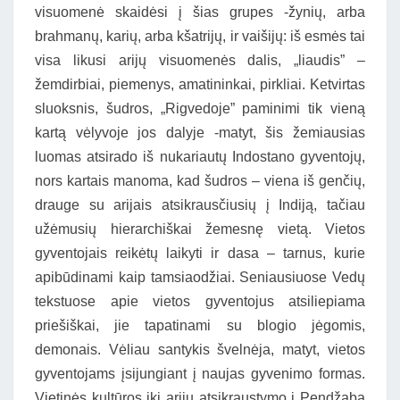
visuomenė skaidėsi į šias grupes -žynių, arba
brahmanų, karių, arba kšatrijų, ir vaišijų: iš esmės tai
visa likusi arijų visuomenės dalis, „liaudis” –
žemdirbiai, piemenys, amatininkai, pirkliai. Ketvirtas
sluoksnis, šudros, „Rigvedoje” paminimi tik vieną
kartą vėlyvoje jos dalyje -matyt, šis žemiausias
luomas atsirado iš nukariautų Indostano gyventojų,
nors kartais manoma, kad šudros – viena iš genčių,
drauge su arijais atsikrausčiusių į Indiją, tačiau
užėmusių hierarchiškai žemesnę vietą. Vietos
gyventojais reikėtų laikyti ir dasa – tarnus, kurie
apibūdinami kaip tamsiaodžiai. Seniausiuose Vedų
tekstuose apie vietos gyventojus atsiliepiama
priešiškai, jie tapatinami su blogio jėgomis,
demonais. Vėliau santykis švelnėja, matyt, vietos
gyventojams įsijungiant į naujas gyvenimo formas.
Vietinės kultūros iki arijų atsikraustymo į Pendžabą