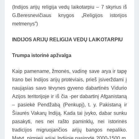
(Indijos arijų religija vedų laikotarpiu – 7 skyrius iš
G.Beresnevičiaus knygos „Religijos istorijos
metmenys”)
INDIJOS ARIJŲ RELIGIJA VEDŲ LAIKOTARPIU
Trumpa istorinė apžvalga
Kaip pamename, žmonės, vadinę save arya ir tapę
Irano bei Indijos arijų protėviais, prieš įsiverždami į
naująsias savo tėvynes gyveno dabartinės Vidurio
Azijos teritorijoje ir iš čia -per dabartinį Afganistaną
– pasiekė Pendžabą (Penkupį), t. y. Pakistaną ir
Šiaurės Vakarų Indiją. Kada tai įvyko, dabar sunku
pasakyti, nes nei rašto paminklų, nei istorinės
tradicijos migruojančios arijų bangos nepaliko.
Matyt, pirmieji arijai Indijoje pasirodė 2000-1500 m.