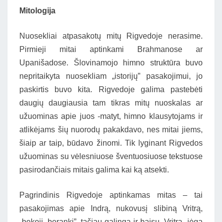
Mitologija
Nuosekliai atpasakotų mitų Rigvedoje nerasime.
Pirmieji mitai aptinkami Brahmanose ar
Upanišadose. Šlovinamojo himno struktūra buvo
nepritaikyta nuosekliam „istorijų” pasakojimui, jo
paskirtis buvo kita. Rigvedoje galima pastebėti
daugių daugiausia tam tikras mitų nuoskalas ar
užuominas apie juos -matyt, himno klausytojams ir
atlikėjams šių nuorodų pakakdavo, nes mitai jiems,
šiaip ar taip, būdavo žinomi. Tik lyginant Rigvedos
užuominas su vėlesniuose šventuosiuose tekstuose
pasirodančiais mitais galima kai ką atsekti.
Pagrindinis Rigvedoje aptinkamas mitas – tai
pasakojimas apie Indrą, nukovusį slibiną Vritrą,
„bekojį, berankį”, tačiau galingą ir baisų. Vritra „jėga