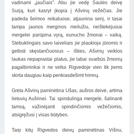
vadinami „jaučiais”. Abu jie vedę Saulės deivę
Surją, kuri kasryt įkopia į Ašvinų vežėčias. Jie
padeda šeimos reikaluose, atjaunina senį, ir tasai
tampa jaunos merginos meilužiu, neištekėjusiai
mergelei parūpina vyrą, eunucho žmonai – vaiką.
Stebuklingais savo laiveliais jie plaukioja jūromis ir
gelbsti skęstančiuosius – išties, Ašvinų veiklos
laukas nepaprastai platus, jie labai svarbūs žmonių
pagalbininkai ir ne veltui Rigvedoje vien tik jiems
skirta daugiau kaip penkiasdešimt himnų.
Greta Ašvinų paminėtina Ušas, aušros deivė, artima
lietuvių Aušrinei. Tai spindulinga mergelė, šalinanti
tamsą, važinėjanti spindinčiomis vežėčiomis,
atsigręžusi į visas būtybes.
Tarp kitų Rigvedos dievų paminėtinas Višnu,