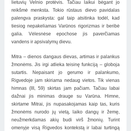
lietuvių Velnio protėvis. Tačiau laikui bėgant jo
reikšmė menksta. Tokio rūstaus dievo pavidalas
palengva praskysta: gal taip atsitinka todėl, kad
tiesiog nepakeliamas Varūnos rigorizmas ir beribė
galia. Vėlesnėse epochose jis paverčiamas
vandens ir apsivalymų dievu.
Mitra – dienos dangaus dievas, artimas ir palankus
žmonėms. Jis irgi atlieka teisinę funkciją – globoja
sutartis. Nepaisant jo gerumo ir palankumo,
Rigvedoje jam skiriama nedaug vietos. Tik vienas
himnas (III, 59) skirtas jam pačiam. Tačiau labai
dažnai jis minimas drauge su Varūna. Himne,
skirtame Mitrai, jis nupasakojamas kaip tas, kuris
žmonėms nurodo jų vietą, laiko dangų ir žemę,
neužmerkdamas akių budi virš žmonių. Turint
omenyje visą Rigvedos kontekstą ir labai turtingą