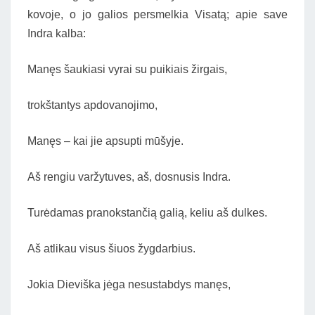
kovoje, o jo galios persmelkia Visatą; apie save
Indra kalba:
Manęs šaukiasi vyrai su puikiais žirgais,
trokštantys apdovanojimo,
Manęs – kai jie apsupti mūšyje.
Aš rengiu varžytuves, aš, dosnusis Indra.
Turėdamas pranokstančią galią, keliu aš dulkes.
Aš atlikau visus šiuos žygdarbius.
Jokia Dieviška jėga nesustabdys manęs,