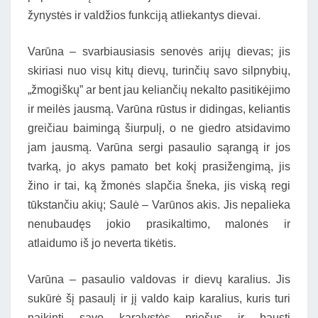
žynystės ir valdžios funkciją atliekantys dievai.
Varūna – svarbiausiasis senovės arijų dievas; jis
skiriasi nuo visų kitų dievų, turinčių savo silpnybių,
„žmogiškų” ar bent jau keliančių nekalto pasitikėjimo
ir meilės jausmą. Varūna rūstus ir didingas, keliantis
greičiau baimingą šiurpulį, o ne giedro atsidavimo
jam jausmą. Varūna sergi pasaulio sąrangą ir jos
tvarką, jo akys pamato bet kokį prasižengimą, jis
žino ir tai, ką žmonės slapčia šneka, jis viską regi
tūkstančiu akių; Saulė – Varūnos akis. Jis nepalieka
nenubaudęs jokio prasikaltimo, malonės ir
atlaidumo iš jo neverta tikėtis.
Varūna – pasaulio valdovas ir dievų karalius. Jis
sukūrė šį pasaulį ir jį valdo kaip karalius, kuris turi
naikinti savo karalystės priešus ir bausti