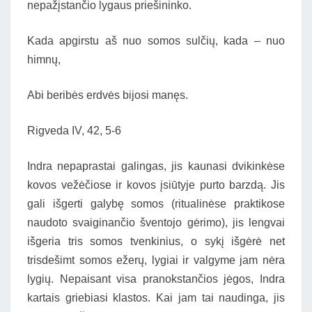
nepažįstančio lygaus priešininko.
Kada apgirstu aš nuo somos sulčių, kada – nuo
himnų,
Abi beribės erdvės bijosi manęs.
Rigveda IV, 42, 5-6
Indra nepaprastai galingas, jis kaunasi dvikinkėse
kovos vežėčiose ir kovos įsiūtyje purto barzdą. Jis
gali išgerti galybę somos (ritualinėse praktikose
naudoto svaiginančio šventojo gėrimo), jis lengvai
išgeria tris somos tvenkinius, o sykį išgėrė net
trisdešimt somos ežerų, lygiai ir valgyme jam nėra
lygių. Nepaisant visa pranokstančios jėgos, Indra
kartais griebiasi klastos. Kai jam tai naudinga, jis