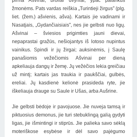
pirma Ašvinai, broliai dvyniai, ypač palankūs
žmonėms. Pats vardas reiškia „Turintieji žirgus” (plg.
liet. (žem.) ašvienis, ašva). Kartais jie vadinami ir
Nasatjais, „Gydančiaisiais”, nes jie gelbsti nuo ligų.
Ašvinai – šviesios prigimties jauni dievai,
nepaprastai gražūs, nešiojantys iš lotoso nupintus
vainikus. Spindi ir jų žirgai; auksinėmis, į Saulę
panašiomis vežėčiomis Ašvinai per dieną
apkeliauja dangų ir žemę. Jų vežėčios lekia greičiau
už mintį; kartais jas traukia ir paukščiai, gulbės,
ereliai. Jų kasdienė kelionė prasideda ryte, jie
iškeliauja drauge su Saule ir Ušas, arba Aušrine.
Jie gelbsti bėdoje ir pavojuose. Jie nuveja tamsą ir
piktuosius demonus, jie turi stebuklingą galią gydyti
ligas, jie išmintingi ir stiprūs. Jie palieka savo sėklą
moteriškose esybėse ir dėl savo pajėgumo