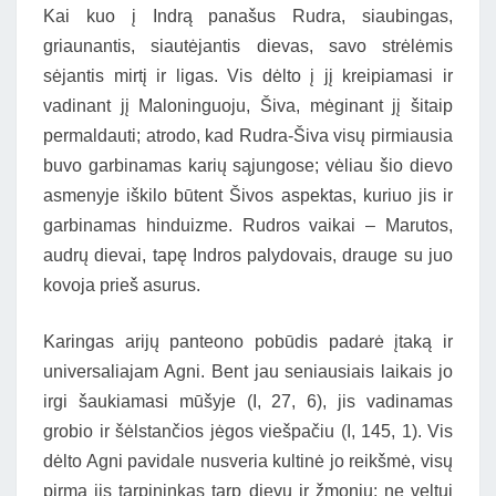
Kai kuo į Indrą panašus Rudra, siaubingas,
griaunantis, siautėjantis dievas, savo strėlėmis
sėjantis mirtį ir ligas. Vis dėlto į jį kreipiamasi ir
vadinant jį Maloninguoju, Šiva, mėginant jį šitaip
permaldauti; atrodo, kad Rudra-Šiva visų pirmiausia
buvo garbinamas karių sąjungose; vėliau šio dievo
asmenyje iškilo būtent Šivos aspektas, kuriuo jis ir
garbinamas hinduizme. Rudros vaikai – Marutos,
audrų dievai, tapę Indros palydovais, drauge su juo
kovoja prieš asurus.
Karingas arijų panteono pobūdis padarė įtaką ir
universaliajam Agni. Bent jau seniausiais laikais jo
irgi šaukiamasi mūšyje (I, 27, 6), jis vadinamas
grobio ir šėlstančios jėgos viešpačiu (I, 145, 1). Vis
dėlto Agni pavidale nusveria kultinė jo reikšmė, visų
pirma jis tarpininkas tarp dievų ir žmonių; ne veltui