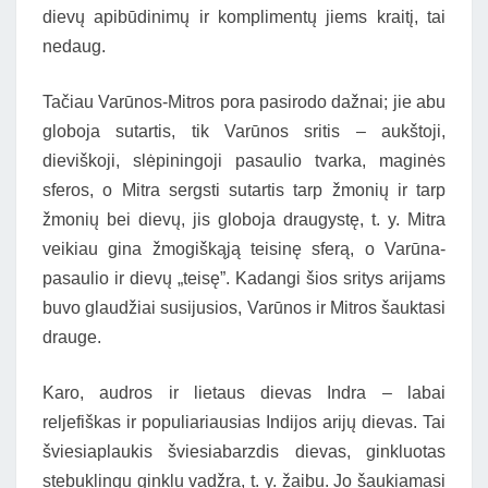
dievų apibūdinimų ir komplimentų jiems kraitį, tai
nedaug.
Tačiau Varūnos-Mitros pora pasirodo dažnai; jie abu
globoja sutartis, tik Varūnos sritis – aukštoji,
dieviškoji, slėpiningoji pasaulio tvarka, maginės
sferos, o Mitra sergsti sutartis tarp žmonių ir tarp
žmonių bei dievų, jis globoja draugystę, t. y. Mitra
veikiau gina žmogiškąją teisinę sferą, o Varūna-
pasaulio ir dievų „teisę”. Kadangi šios sritys arijams
buvo glaudžiai susijusios, Varūnos ir Mitros šauktasi
drauge.
Karo, audros ir lietaus dievas Indra – labai
reljefiškas ir populiariausias Indijos arijų dievas. Tai
šviesiaplaukis šviesiabarzdis dievas, ginkluotas
stebuklingu ginklu vadžra, t. y. žaibu. Jo šaukiamasi