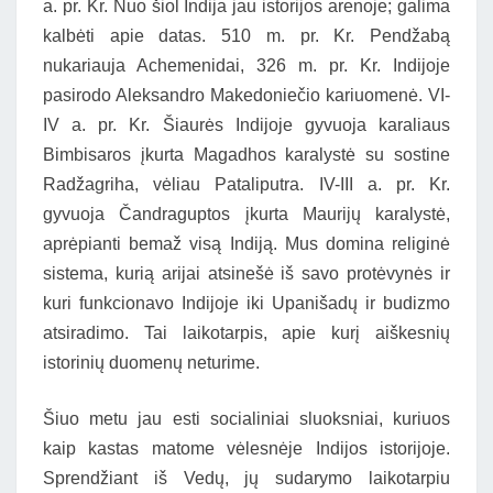
a. pr. Kr. Nuo šiol Indija jau istorijos arenoje; galima
kalbėti apie datas. 510 m. pr. Kr. Pendžabą
nukariauja Achemenidai, 326 m. pr. Kr. Indijoje
pasirodo Aleksandro Makedoniečio kariuomenė. VI-
IV a. pr. Kr. Šiaurės Indijoje gyvuoja karaliaus
Bimbisaros įkurta Magadhos karalystė su sostine
Radžagriha, vėliau Pataliputra. IV-III a. pr. Kr.
gyvuoja Čandraguptos įkurta Maurijų karalystė,
aprėpianti bemaž visą Indiją. Mus domina religinė
sistema, kurią arijai atsinešė iš savo protėvynės ir
kuri funkcionavo Indijoje iki Upanišadų ir budizmo
atsiradimo. Tai laikotarpis, apie kurį aiškesnių
istorinių duomenų neturime.
Šiuo metu jau esti socialiniai sluoksniai, kuriuos
kaip kastas matome vėlesnėje Indijos istorijoje.
Sprendžiant iš Vedų, jų sudarymo laikotarpiu