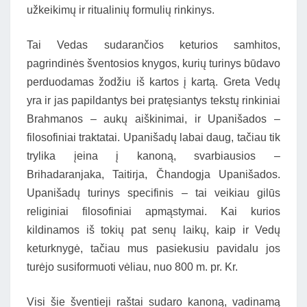
užkeikimų ir ritualinių formulių rinkinys.
Tai Vedas sudarančios keturios samhitos,
pagrindinės šventosios knygos, kurių turinys būdavo
perduodamas žodžiu iš kartos į kartą. Greta Vedų
yra ir jas papildantys bei pratęsiantys tekstų rinkiniai
Brahmanos – aukų aiškinimai, ir Upanišados –
filosofiniai traktatai. Upanišadų labai daug, tačiau tik
trylika įeina į kanoną, svarbiausios –
Brihadaranjaka, Taitirja, Čhandogja Upanišados.
Upanišadų turinys specifinis – tai veikiau gilūs
religiniai filosofiniai apmąstymai. Kai kurios
kildinamos iš tokių pat senų laikų, kaip ir Vedų
keturknygė, tačiau mus pasiekusiu pavidalu jos
turėjo susiformuoti vėliau, nuo 800 m. pr. Kr.
Visi šie šventieji raštai sudaro kanoną, vadinamą