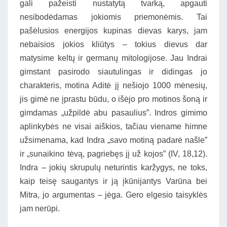
gali pažeisti nustatytą tvarką, apgauti
nesibodėdamas jokiomis priemonėmis. Tai
pašėlusios energijos kupinas dievas karys, jam
nebaisios jokios kliūtys – tokius dievus dar
matysime keltų ir germanų mitologijose. Jau Indrai
gimstant pasirodo siautulingas ir didingas jo
charakteris, motina Aditė jį nešiojo 1000 mėnesių,
jis gimė ne įprastu būdu, o išėjo pro motinos šoną ir
gimdamas „užpildė abu pasaulius”. Indros gimimo
aplinkybės ne visai aiškios, tačiau viename himne
užsimenama, kad Indra „savo motiną padarė našle”
ir „sunaikino tėvą, pagriebęs jį už kojos” (IV, 18,12).
Indra – jokių skrupulų neturintis karžygys, ne toks,
kaip teisę saugantys ir ją įkūnijantys Varūna bei
Mitra, jo argumentas – jėga. Gero elgesio taisyklės
jam nerūpi.