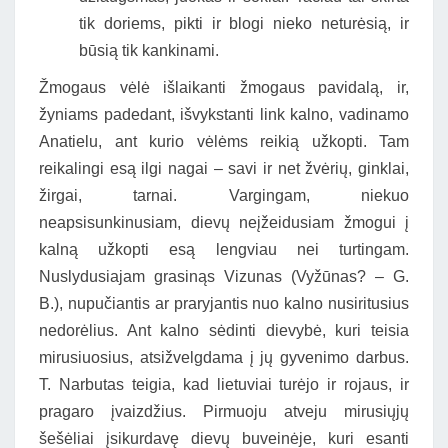
tik doriems, pikti ir blogi nieko neturėsią, ir
būsią tik kankinami.
Žmogaus vėlė išlaikanti žmogaus pavidalą, ir,
žyniams padedant, išvykstanti link kalno, vadinamo
Anatielu, ant kurio vėlėms reikią užkopti. Tam
reikalingi esą ilgi nagai – savi ir net žvėrių, ginklai,
žirgai, tarnai. Vargingam, niekuo
neapsisunkinusiam, dievų neįžeidusiam žmogui į
kalną užkopti esą lengviau nei turtingam.
Nuslydusiajam grasinąs Vizunas (Vyžūnas? – G.
B.), nupučiantis ar praryjantis nuo kalno nusiritusius
nedorėlius. Ant kalno sėdinti dievybė, kuri teisia
mirusiuosius, atsižvelgdama į jų gyvenimo darbus.
T. Narbutas teigia, kad lietuviai turėjo ir rojaus, ir
pragaro įvaizdžius. Pirmuoju atveju mirusiųjų
šešėliai įsikurdavę dievų buveinėje, kuri esanti