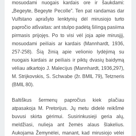
mosuodami nuogais kardais ore ir šaukdami:
„Begeyte, Begeyte Pecolle”. Ten pat randamas dar
Vulfstano aprašyto lenktynių dėl mirusiojo turto
papročio atšvaitas: ant stulpo padėtą šilingą pasiima
pirmasis prijojęs. Po to visi vėl joja apie mirusįjį,
mosuodami peiliais ar kardais (Mannhardt, 1936,
257-258). Šią žinią apie velionio lydėjimą su
nuogais kardais ar peiliais ir piktų dvasių baidymą
vėliau atkartojo J. Malecijus (Mannhardt, 1936,297),
M. Strijkovskis, S. Schwabe (žr. BMIL 79), Tetzneris
(BMIL 80).
Baltiškus šermenų papročius kiek plačiau
atpasakoja M. Pretorijus. Jų metu didelė reikšmė
buvusi skirta gėrimui. Susirinkusieji geria alų,
meldžiasi, nulieja ant žemės alaus šlakelius.
Aukojama Žemynėlei, manant, kad mirusiojo vėlei