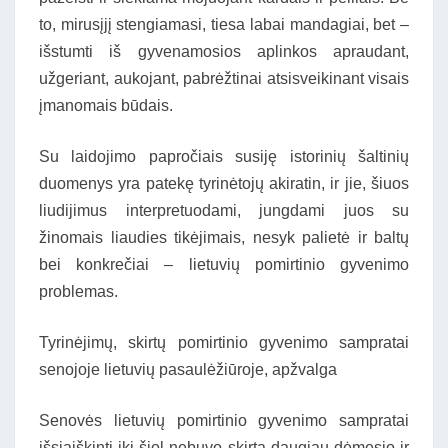
to, mirusįjį stengiamasi, tiesa labai mandagiai, bet –
išstumti iš gyvenamosios aplinkos apraudant,
užgeriant, aukojant, pabrėžtinai atsisveikinant visais
įmanomais būdais.
Su laidojimo papročiais susiję istorinių šaltinių
duomenys yra patekę tyrinėtojų akiratin, ir jie, šiuos
liudijimus interpretuodami, jungdami juos su
žinomais liaudies tikėjimais, nesyk palietė ir baltų
bei konkrečiai – lietuvių pomirtinio gyvenimo
problemas.
Tyrinėjimų, skirtų pomirtinio gyvenimo sampratai
senojoje lietuvių pasaulėžiūroje, apžvalga
Senovės lietuvių pomirtinio gyvenimo sampratai
išsiaiškinti iki šiol nebuvo skirta daugiau dėmesio ir