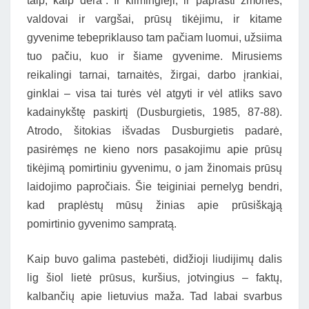
taip, kaip dera”. Ir kilmingieji, ir paprasti žmonės,
valdovai ir vargšai, prūsų tikėjimu, ir kitame
gyvenime tebepriklauso tam pačiam luomui, užsiima
tuo pačiu, kuo ir šiame gyvenime. Mirusiems
reikalingi tarnai, tarnaitės, žirgai, darbo įrankiai,
ginklai – visa tai turės vėl atgyti ir vėl atliks savo
kadainykštę paskirtį (Dusburgietis, 1985, 87-88).
Atrodo, šitokias išvadas Dusburgietis padarė,
pasirėmęs ne kieno nors pasakojimu apie prūsų
tikėjimą pomirtiniu gyvenimu, o jam žinomais prūsų
laidojimo papročiais. Šie teiginiai pernelyg bendri,
kad praplėstų mūsų žinias apie prūsiškąją
pomirtinio gyvenimo sampratą.
Kaip buvo galima pastebėti, didžioji liudijimų dalis
lig šiol lietė prūsus, kuršius, jotvingius – faktų,
kalbančių apie lietuvius maža. Tad labai svarbus