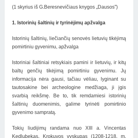
(1 skyrius iš G.Beresnevičiaus knygos „Dausos”)
1. Istorinių šaltinių ir tyrinėjimų apžvalga
Istorinių šaltinių, liečiančių senovės lietuvių tikėjimą
pomirtiniu gyvenimu, apžvalga
Istoriniai šaltiniai retsykiais pamini ir lietuvių, ir kitų
baltų genčių tikėjimą pomirtiniu gyvenimu. Jų
informacija nėra gausi, tačiau vėliau, lyginant su
tautosakine bei archeologine medžiaga, ji įgis
svarbią reikšmę. Be to, tik remdamiesi istorinių
šaltinių duomenimis, galime tyrinėti pomirtinio
gyvenimo sampratą.
Tokių liudijimų randama nuo XIII a. Vincentas
Kedlubekas, Krokuvos vyskupas (1208-1218, m.