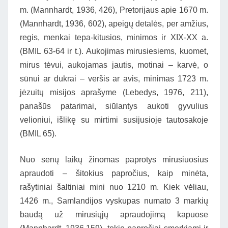
m. (Mannhardt, 1936, 426), Pretorijaus apie 1670 m.
(Mannhardt, 1936, 602), apeigų detalės, per amžius,
regis, menkai tepa-kitusios, minimos ir XIX-XX a.
(BMIL 63-64 ir t.). Aukojimas mirusiesiems, kuomet,
mirus tėvui, aukojamas jautis, motinai – karvė, o
sūnui ar dukrai – veršis ar avis, minimas 1723 m.
jėzuitų misijos aprašyme (Lebedys, 1976, 211),
panašūs patarimai, siūlantys aukoti gyvulius
velioniui, išlikę su mirtimi susijusioje tautosakoje
(BMIL 65).
Nuo senų laikų žinomas paprotys mirusiuosius
apraudoti – šitokius papročius, kaip minėta,
rašytiniai šaltiniai mini nuo 1210 m. Kiek vėliau,
1426 m., Samlandijos vyskupas numato 3 markių
baudą už mirusiųjų apraudojimą kapuose