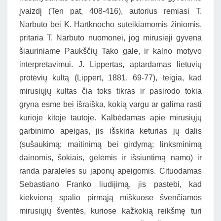
įvaizdį (Ten pat, 408-416), autorius remiasi T.
Narbuto bei K. Hartknocho suteikiamomis žiniomis,
pritaria T. Narbuto nuomonei, jog mirusieji gyvena
šiauriniame Paukščių Tako gale, ir kalno motyvo
interpretavimui. J. Lippertas, aptardamas lietuvių
protėvių kultą (Lippert, 1881, 69-77), teigia, kad
mirusiųjų kultas čia toks tikras ir pasirodo tokia
gryna esme bei išraiška, kokią vargu ar galima rasti
kurioje kitoje tautoje. Kalbėdamas apie mirusiųjų
garbinimo apeigas, jis išskiria keturias jų dalis
(sušaukimą; maitinimą bei girdymą; linksminimą
dainomis, šokiais, gėlėmis ir išsiuntimą namo) ir
randa paraleles su japonų apeigomis. Cituodamas
Sebastiano Franko liudijimą, jis pastebi, kad
kiekvieną spalio pirmąją miškuose švenčiamos
mirusiųjų šventės, kuriose kažkokią reikšmę turi