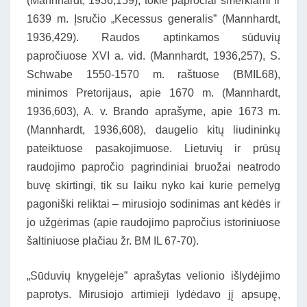
(Mannhardt, 1936,159), tokie papročiai smerkiami ir
1639 m. Įsručio „Kecessus generalis” (Mannhardt,
1936,429). Raudos aptinkamos sūduvių
papročiuose XVI a. vid. (Mannhardt, 1936,257), S.
Schwabe 1550-1570 m. raštuose (BMIL68),
minimos Pretorijaus, apie 1670 m. (Mannhardt,
1936,603), A. v. Brando aprašyme, apie 1673 m.
(Mannhardt, 1936,608), daugelio kitų liudininkų
pateiktuose pasakojimuose. Lietuvių ir prūsų
raudojimo papročio pagrindiniai bruožai neatrodo
buvę skirtingi, tik su laiku nyko kai kurie pernelyg
pagoniški reliktai – mirusiojo sodinimas ant kėdės ir
jo užgėrimas (apie raudojimo papročius istoriniuose
šaltiniuose plačiau žr. BM IL 67-70).
„Sūduvių knygelėje” aprašytas velionio išlydėjimo
paprotys. Mirusiojo artimieji lydėdavo jį apsupę,