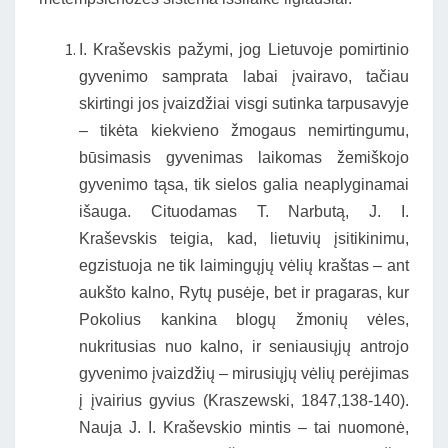
I. Kraševskis pažymi, jog Lietuvoje pomirtinio
gyvenimo samprata labai įvairavo, tačiau
skirtingi jos įvaizdžiai visgi sutinka tarpusavyje
– tikėta kiekvieno žmogaus nemirtingumu,
būsimasis gyvenimas laikomas žemiškojo
gyvenimo tąsa, tik sielos galia neaplyginamai
išauga. Cituodamas T. Narbutą, J. I.
Kraševskis teigia, kad, lietuvių įsitikinimu,
egzistuoja ne tik laimingųjų vėlių kraštas – ant
aukšto kalno, Rytų pusėje, bet ir pragaras, kur
Pokolius kankina blogų žmonių vėles,
nukritusias nuo kalno, ir seniausiųjų antrojo
gyvenimo įvaizdžių – mirusiųjų vėlių perėjimas
į įvairius gyvius (Kraszewski, 1847,138-140).
Nauja J. I. Kraševskio mintis – tai nuomonė,