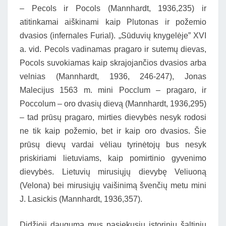
– Pecols ir Pocols (Mannhardt, 1936,235) ir
atitinkamai aiškinami kaip Plutonas ir požemio
dvasios (infernales Furial). „Sūduvių knygelėje” XVI
a. vid. Pecols vadinamas pragaro ir sutemų dievas,
Pocols suvokiamas kaip skrajojančios dvasios arba
velnias (Mannhardt, 1936, 246-247), Jonas
Malecijus 1563 m. mini Pocclum – pragaro, ir
Poccolum – oro dvasių dievą (Mannhardt, 1936,295)
– tad prūsų pragaro, mirties dievybės nesyk rodosi
ne tik kaip požemio, bet ir kaip oro dvasios. Šie
prūsų dievų vardai vėliau tyrinėtojų bus nesyk
priskiriami lietuviams, kaip pomirtinio gyvenimo
dievybės. Lietuvių mirusiųjų dievybę Veliuoną
(Velona) bei mirusiųjų vaišinimą švenčių metu mini
J. Lasickis (Mannhardt, 1936,357).
Didžioji dauguma mus pasiekusių istorinių šaltinių