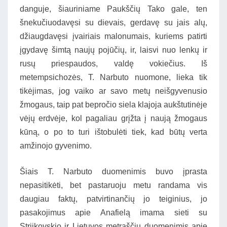
danguje, šiauriniame Paukščių Tako gale, ten
šnekučiuodavęsi su dievais, gerdavę su jais alų,
džiaugdavęsi įvairiais malonumais, kuriems patirti
įgydavę šimtą naujų pojūčių, ir, laisvi nuo lenkų ir
rusų priespaudos, valdę vokiečius. Iš
metempsichozės, T. Narbuto nuomone, lieka tik
tikėjimas, jog vaiko ar savo metų neišgyvenusio
žmogaus, taip pat bepročio siela klajoja aukštutinėje
vėjų erdvėje, kol pagaliau grįžta į naują žmogaus
kūną, o po to turi ištobulėti tiek, kad būtų verta
amžinojo gyvenimo.
Šiais T. Narbuto duomenimis buvo įprasta
nepasitikėti, bet pastaruoju metu randama vis
daugiau faktų, patvirtinančių jo teiginius, jo
pasakojimus apie Anafielą imama sieti su
Strijkovskio ir Lietuvos metraščių duomenimis apie