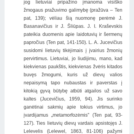
jog lietuviai pripažino įmanoma visiško
žmogaus pražuvimo galimybę (pražūva – Ten
pat, 139); vėliau šią nuomonę perėmė J.
Basanavičius ir J. Šliūpas. J. I. Kraševskis
pateikia duomenis apie laidotuvių ir šermenų
papročius (Ten pat, 141-150). L. A. Jucevičius
susidomi lietuvių tikėjimais į įvairius žmonių
pervirtimus. Lietuviai, jo liudijimu, mano, kad
kiekvienas paukštis, kiekvienas žvėris kitados
buvęs žmogumi, kuris už dievų valios
nepaisymą tapo nubaustas ir paverstas į
kitokią gyvą būtybę atbūti atgailos už savo
kaltes (Jucevičius, 1959, 94). Jis surinko
ganėtinai sakmių apie tokius virtimus, jo
įvardijamus „metamorfozėmis” (Ten pat, 93-
127). Ties lietuvių dievų vardais apsistojęs J.
Lelevelis (Lelewel, 1863, 81-106) pažymi