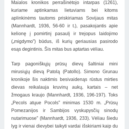
Maialos kronikos perrašinėtojo intarpas (1261),
kuriame aptinkamas lietuviams bei kitoms
aplinkinėms tautoms priskiriamas Sovijaus mitas
(Mannhardt, 1936, 56-60 ir t.), pasakojantis apie
kelionę į pomirtinį pasaulį ir trejopus laidojimo
(„migdymo”) būdus, iš kurių geriausias pasirodo
esąs degintinis. Šis mitas bus aptartas vėliau.
Tarp pagoniškųjų prūsų dievų šaltiniai mini
mirusiųjų dievą Patolą (Patollo). Simono Grunau
kronikoje šis naktimis besivaidenąs rūstus mirties
dievas reikalauja kruvinų aukų, kartais – net
žmogaus kraujo (Mannhardt, 1936, 196-197). Toks
„Pecols atųue Pocols” minimas 1530 m. „Prūsų
Pomezanijos ir Sambijos vyskupysčių sinodų
nutarimuose” (Mannhardt, 1936, 233). Vėliau šiedu
lyg ir vienai dievybei taikyti vardai išskiriami kaip du