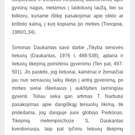
gyvūnų nagus, metamus į laidotuvių laužą, bei su
folkloru, kuriame išlikę pasakojimai apie stiklo ar
krištolo kalną, į kurį kopiama po mirties (Топоров,
1980/1,34).
Simonas Daukantas savo darbe „Tikyba senovės
lietuvių (Daukantas, 1976 I, 488-538), aptaria ir
lietuvių tikėjimą pomirtiniu gyvenimu (Ten pat, 497-
501). Jis pastebi, jog lietuviai, kalnėnai ir žemaičiai
jau nuo seniausių laikų tikėjo į antrą gyvenimą, po
mirties sielai iškeliavus į aukštybes laimingiau
gyventi. Toliau seka gan artimas T. Narbutui
pasakojimas apie dangiškąjį teisuolių likimą, tik
pridedama, jog danguje juos globojo Perkūnas.
Tikėjimą metempsichoze S. Daukantas
kvestionuoja, taip pat tyčiniu lietuvių tikėjimų