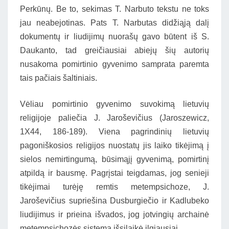
Perkūnų. Be to, sekimas T. Narbuto tekstu ne toks
jau neabejotinas. Pats T. Narbutas didžiąją dalį
dokumentų ir liudijimų nuorašų gavo būtent iš S.
Daukanto, tad greičiausiai abiejų šių autorių
nusakoma pomirtinio gyvenimo samprata paremta
tais pačiais šaltiniais.
Vėliau pomirtinio gyvenimo suvokimą lietuvių
religijoje paliečia J. Jaroševičius (Jaroszewicz,
1X44, 186-189). Viena pagrindinių lietuvių
pagoniškosios religijos nuostatų jis laiko tikėjimą į
sielos nemirtingumą, būsimąjį gyvenimą, pomirtinį
atpildą ir bausmę. Pagrįstai teigdamas, jog senieji
tikėjimai turėję remtis metempsichoze, J.
Jaroševičius supriešina Dusburgiečio ir Kadlubeko
liudijimus ir prieina išvados, jog jotvingių archainė
metempsichozės sistema išsilaikė ilgiausiai.