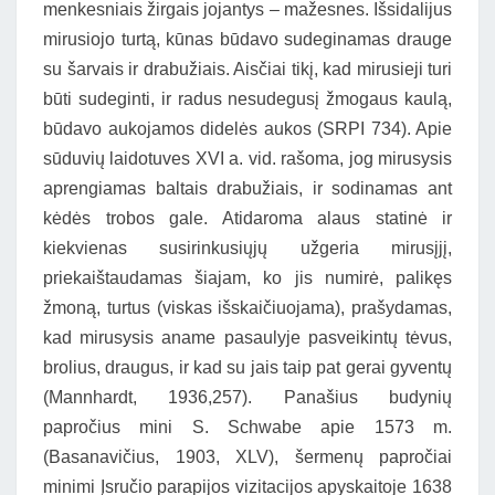
menkesniais žirgais jojantys – mažesnes. Išsidalijus
mirusiojo turtą, kūnas būdavo sudeginamas drauge
su šarvais ir drabužiais. Aisčiai tikį, kad mirusieji turi
būti sudeginti, ir radus nesudegusį žmogaus kaulą,
būdavo aukojamos didelės aukos (SRPI 734). Apie
sūduvių laidotuves XVI a. vid. rašoma, jog mirusysis
aprengiamas baltais drabužiais, ir sodinamas ant
kėdės trobos gale. Atidaroma alaus statinė ir
kiekvienas susirinkusiųjų užgeria mirusįjį,
priekaištaudamas šiajam, ko jis numirė, palikęs
žmoną, turtus (viskas išskaičiuojama), prašydamas,
kad mirusysis aname pasaulyje pasveikintų tėvus,
brolius, draugus, ir kad su jais taip pat gerai gyventų
(Mannhardt, 1936,257). Panašius budynių
papročius mini S. Schwabe apie 1573 m.
(Basanavičius, 1903, XLV), šermenų papročiai
minimi Įsručio parapijos vizitacijos apyskaitoje 1638