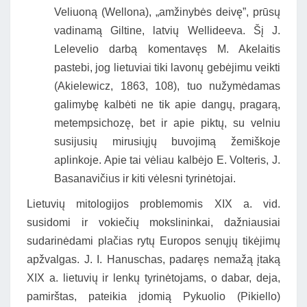
Veliuoną (Wellona), „amžinybės deivę”, prūsų
vadinamą Giltine, latvių Wellideeva. Šį J.
Lelevelio darbą komentavęs M. Akelaitis
pastebi, jog lietuviai tiki lavonų gebėjimu veikti
(Akielewicz, 1863, 108), tuo nužymėdamas
galimybę kalbėti ne tik apie dangų, pragarą,
metempsichozę, bet ir apie piktų, su velniu
susijusių mirusiųjų buvojimą žemiškoje
aplinkoje. Apie tai vėliau kalbėjo E. Volteris, J.
Basanavičius ir kiti vėlesni tyrinėtojai.
Lietuvių mitologijos problemomis XIX a. vid.
susidomi ir vokiečių mokslininkai, dažniausiai
sudarinėdami plačias rytų Europos senųjų tikėjimų
apžvalgas. J. I. Hanuschas, padaręs nemažą įtaką
XIX a. lietuvių ir lenkų tyrinėtojams, o dabar, deja,
pamirštas, pateikia įdomią Pykuolio (Pikiello)