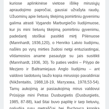
kuriose aplinkinėse vietose išlikę mirusiųjų
apraudojimo papročiai, gausiai užrašyta raudų.
Užuominų apie lietuvių tikėjimą pomirtiniu gyvenimu
galima atrasti Vygando Marburgiečio liudijimuose,
kur jis mini lietuvių tikėjimą pomirtiniu gyvenimu,
padedantį stoiškai pasitikti mirtį Pilėnuose
(Mannhardt, 1936,120), o Henriko Latvio liudijimu,
našlės po vyrų mirties žudosi netgi entuziastingai,
vildamosios aname pasaulyje su jais susitikti
(Mannhardt, 1936, 30). To paties vedini – Pilypo de
Mezjero ir Baltramiejaus Anglo liudijimu – ant
valdovo laidotuvių laužo kopia mirusiojo pavaldiniai
(Nikžentaitis, 1988,18-19, Матузова, 1978,53-54).
Tarnų aukojimą ar pasiaukojimą mirus valdovui
Prūsijoje mini Petras Dusburgietis (Dusburgietis,
1985, 87-88), kad šitai buvo paplitę ir tarp lietuvių,
paliudija rusų metraščiai bei Bychovco kronika