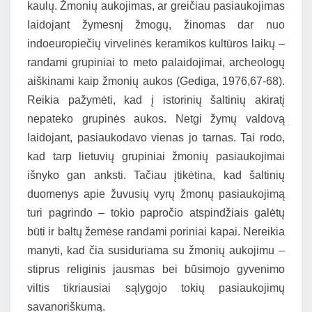
kaulų. Žmonių aukojimas, ar greičiau pasiaukojimas
laidojant žymesnį žmogų, žinomas dar nuo
indoeuropiečių virvelinės keramikos kultūros laikų –
randami grupiniai to meto palaidojimai, archeologų
aiškinami kaip žmonių aukos (Gediga, 1976,67-68).
Reikia pažymėti, kad į istorinių šaltinių akiratį
nepateko grupinės aukos. Netgi žymų valdovą
laidojant, pasiaukodavo vienas jo tarnas. Tai rodo,
kad tarp lietuvių grupiniai žmonių pasiaukojimai
išnyko gan anksti. Tačiau įtikėtina, kad šaltinių
duomenys apie žuvusių vyrų žmonų pasiaukojimą
turi pagrindo – tokio papročio atspindžiais galėtų
būti ir baltų žemėse randami poriniai kapai. Nereikia
manyti, kad čia susiduriama su žmonių aukojimu –
stiprus religinis jausmas bei būsimojo gyvenimo
viltis tikriausiai sąlygojo tokių pasiaukojimų
savanoriškumą.