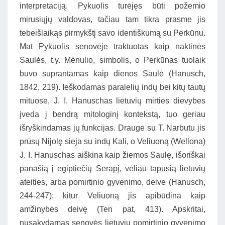
interpretaciją. Pykuolis turėjęs būti požemio
mirusiųjų valdovas, tačiau tam tikra prasme jis
tebeišlaikąs pirmykštį savo identiškumą su Perkūnu.
Mat Pykuolis senovėje traktuotas kaip naktinės
Saulės, t.y. Mėnulio, simbolis, o Perkūnas tuolaik
buvo suprantamas kaip dienos Saulė (Hanusch,
1842, 219). Ieškodamas paralelių indų bei kitų tautų
mituose, J. I. Hanuschas lietuvių mirties dievybes
įveda į bendrą mitologinį kontekstą, tuo geriau
išryškindamas jų funkcijas. Drauge su T. Narbutu jis
prūsų Nijolę sieja su indų Kali, o Veliuoną (Wellona)
J. I. Hanuschas aiškina kaip žiemos Saulę, išoriškai
panašią į egiptiečių Serapį, vėliau tapusią lietuvių
ateities, arba pomirtinio gyvenimo, deive (Hanusch,
244-247); kitur Veliuoną jis apibūdina kaip
amžinybės deivę (Ten pat, 413). Apskritai,
nusakydamas senovės lietuvių pomirtinio gyvenimo