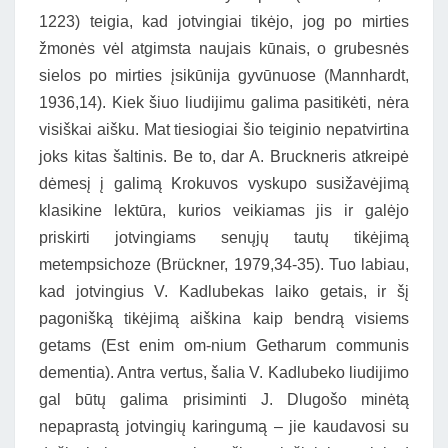
1223) teigia, kad jotvingiai tikėjo, jog po mirties
žmonės vėl atgimsta naujais kūnais, o grubesnės
sielos po mirties įsikūnija gyvūnuose (Mannhardt,
1936,14). Kiek šiuo liudijimu galima pasitikėti, nėra
visiškai aišku. Mat tiesiogiai šio teiginio nepatvirtina
joks kitas šaltinis. Be to, dar A. Bruckneris atkreipė
dėmesį į galimą Krokuvos vyskupo susižavėjimą
klasikine lektūra, kurios veikiamas jis ir galėjo
priskirti jotvingiams senųjų tautų tikėjimą
metempsichoze (Brückner, 1979,34-35). Tuo labiau,
kad jotvingius V. Kadlubekas laiko getais, ir šį
pagonišką tikėjimą aiškina kaip bendrą visiems
getams (Est enim om-nium Getharum communis
dementia). Antra vertus, šalia V. Kadlubeko liudijimo
gal būtų galima prisiminti J. Dlugošo minėtą
nepaprastą jotvingių karingumą – jie kaudavosi su