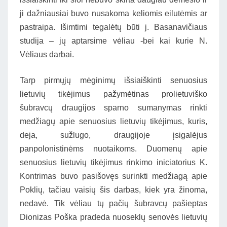
ji dažniausiai buvo nusakoma keliomis eilutėmis ar
pastraipa. Išimtimi tegalėtų būti j. Basanavičiaus
studija – jų aptarsime vėliau -bei kai kurie N.
Vėliaus darbai.
Tarp pirmųjų mėginimų išsiaiškinti senuosius
lietuvių tikėjimus pažymėtinas prolietuviško
šubravcų draugijos sparno sumanymas rinkti
medžiagų apie senuosius lietuvių tikėjimus, kuris,
deja, sužlugo, draugijoje įsigalėjus
panpolonistinėms nuotaikoms. Duomenų apie
senuosius lietuvių tikėjimus rinkimo iniciatorius K.
Kontrimas buvo pasišovęs surinkti medžiagą apie
Poklių, tačiau vaisių šis darbas, kiek yra žinoma,
nedavė. Tik vėliau tų pačių šubravcų pašieptas
Dionizas Poška pradeda nuoseklų senovės lietuvių