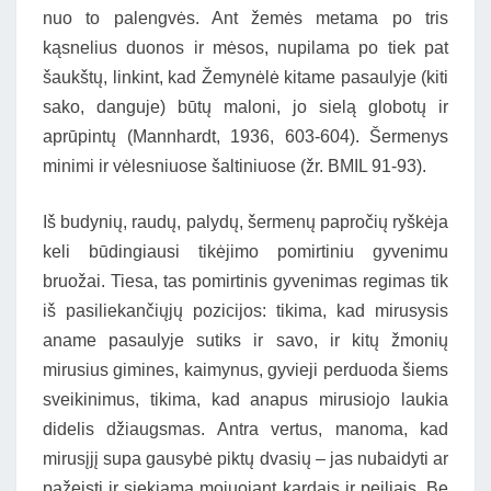
nuo to palengvės. Ant žemės metama po tris
kąsnelius duonos ir mėsos, nupilama po tiek pat
šaukštų, linkint, kad Žemynėlė kitame pasaulyje (kiti
sako, danguje) būtų maloni, jo sielą globotų ir
aprūpintų (Mannhardt, 1936, 603-604). Šermenys
minimi ir vėlesniuose šaltiniuose (žr. BMIL 91-93).
Iš budynių, raudų, palydų, šermenų papročių ryškėja
keli būdingiausi tikėjimo pomirtiniu gyvenimu
bruožai. Tiesa, tas pomirtinis gyvenimas regimas tik
iš pasiliekančiųjų pozicijos: tikima, kad mirusysis
aname pasaulyje sutiks ir savo, ir kitų žmonių
mirusius gimines, kaimynus, gyvieji perduoda šiems
sveikinimus, tikima, kad anapus mirusiojo laukia
didelis džiaugsmas. Antra vertus, manoma, kad
mirusįjį supa gausybė piktų dvasių – jas nubaidyti ar
pažeisti ir siekiama mojuojant kardais ir peiliais. Be