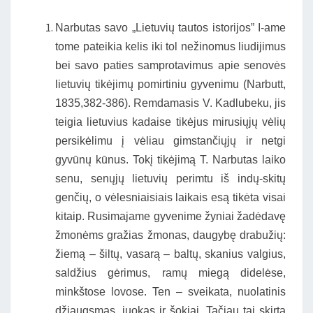
Narbutas savo „Lietuvių tautos istorijos” I-ame
tome pateikia kelis iki tol nežinomus liudijimus
bei savo paties samprotavimus apie senovės
lietuvių tikėjimų pomirtiniu gyvenimu (Narbutt,
1835,382-386). Remdamasis V. Kadlubeku, jis
teigia lietuvius kadaise tikėjus mirusiųjų vėlių
persikėlimu į vėliau gimstančiųjų ir netgi
gyvūnų kūnus. Tokį tikėjimą T. Narbutas laiko
senu, senųjų lietuvių perimtu iš indų-skitų
genčių, o vėlesniaisiais laikais esą tikėta visai
kitaip. Rusimajame gyvenime žyniai žadėdavę
žmonėms gražias žmonas, daugybę drabužių:
žiemą – šiltų, vasarą – baltų, skanius valgius,
saldžius gėrimus, ramų miegą didelėse,
minkštose lovose. Ten – sveikata, nuolatinis
džiaugsmas, juokas ir šokiai. Tačiau tai skirta