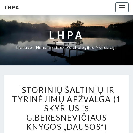
LHPA
Togg
navig
LHPA
Lietuvos Humanistinės Psichologijos Asociacija
ISTORINIŲ
ISTORINIŲ ŠALTINIŲ IR
ŠALTINIŲ
TYRINĖJIMŲ APŽVALGA (1
IR
SKYRIUS IŠ
TYRINĖJIMŲ
APŽVALGA
G.BERESNEVIČIAUS
(1
KNYGOS „DAUSOS”)
SKYRIUS