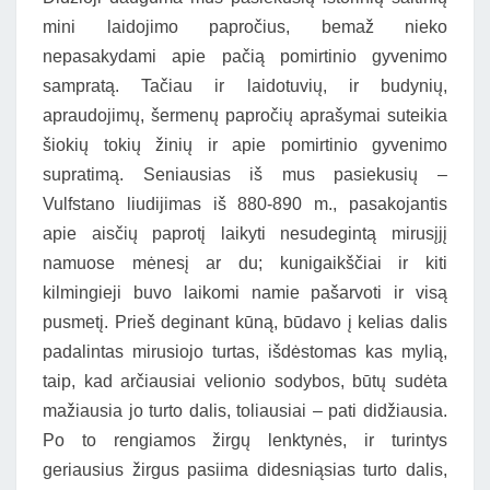
mini laidojimo papročius, bemaž nieko
nepasakydami apie pačią pomirtinio gyvenimo
sampratą. Tačiau ir laidotuvių, ir budynių,
apraudojimų, šermenų papročių aprašymai suteikia
šiokių tokių žinių ir apie pomirtinio gyvenimo
supratimą. Seniausias iš mus pasiekusių –
Vulfstano liudijimas iš 880-890 m., pasakojantis
apie aisčių paprotį laikyti nesudegintą mirusįjį
namuose mėnesį ar du; kunigaikščiai ir kiti
kilmingieji buvo laikomi namie pašarvoti ir visą
pusmetį. Prieš deginant kūną, būdavo į kelias dalis
padalintas mirusiojo turtas, išdėstomas kas mylią,
taip, kad arčiausiai velionio sodybos, būtų sudėta
mažiausia jo turto dalis, toliausiai – pati didžiausia.
Po to rengiamos žirgų lenktynės, ir turintys
geriausius žirgus pasiima didesniąsias turto dalis,