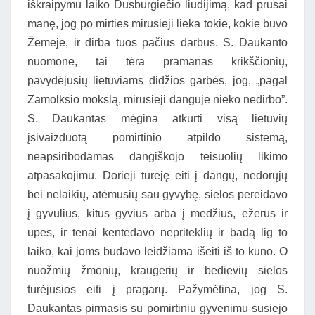
iškraipymu laiko Dusburgiečio liudijimą, kad prūsai
manę, jog po mirties mirusieji lieka tokie, kokie buvo
Žemėje, ir dirba tuos pačius darbus. S. Daukanto
nuomone, tai tėra pramanas krikščionių,
pavydėjusių lietuviams didžios garbės, jog, „pagal
Zamolksio mokslą, mirusieji danguje nieko nedirbo”.
S. Daukantas mėgina atkurti visą lietuvių
įsivaizduotą pomirtinio atpildo sistemą,
neapsiribodamas dangiškojo teisuolių likimo
atpasakojimu. Dorieji turėję eiti į dangų, nedorųjų
bei nelaikių, atėmusių sau gyvybę, sielos pereidavo
į gyvulius, kitus gyvius arba į medžius, ežerus ir
upes, ir tenai kentėdavo nepriteklių ir badą lig to
laiko, kai joms būdavo leidžiama išeiti iš to kūno. O
nuožmių žmonių, kraugerių ir bedievių sielos
turėjusios eiti į pragarų. Pažymėtina, jog S.
Daukantas pirmasis su pomirtiniu gyvenimu susiejo