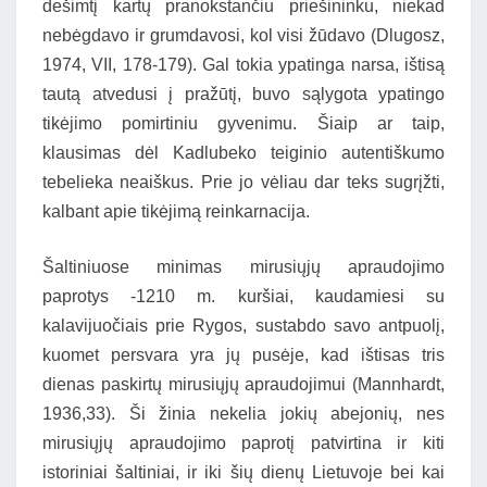
dešimtį kartų pranokstančiu priešininku, niekad
nebėgdavo ir grumdavosi, kol visi žūdavo (Dlugosz,
1974, VII, 178-179). Gal tokia ypatinga narsa, ištisą
tautą atvedusi į pražūtį, buvo sąlygota ypatingo
tikėjimo pomirtiniu gyvenimu. Šiaip ar taip,
klausimas dėl Kadlubeko teiginio autentiškumo
tebelieka neaiškus. Prie jo vėliau dar teks sugrįžti,
kalbant apie tikėjimą reinkarnacija.
Šaltiniuose minimas mirusiųjų apraudojimo
paprotys -1210 m. kuršiai, kaudamiesi su
kalavijuočiais prie Rygos, sustabdo savo antpuolį,
kuomet persvara yra jų pusėje, kad ištisas tris
dienas paskirtų mirusiųjų apraudojimui (Mannhardt,
1936,33). Ši žinia nekelia jokių abejonių, nes
mirusiųjų apraudojimo paprotį patvirtina ir kiti
istoriniai šaltiniai, ir iki šių dienų Lietuvoje bei kai