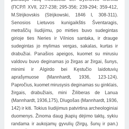
(ПСРЛ XVII, 227-238; 295-356; 239-294; 359-412,
M.Strijkovskis (Strijkowski, 1846 I, 308-311).
Senosios Lietuvos kunigaikštis Šventaragis,
metraščių liudijimu, po mirties buvo sudegintas
girioje ties Neries ir Vilnios santaka, ir drauge
sudegintas jo mylimas vergas, sakalas, kurtas ir
drabužiai. Panašios apeigos, kuomet su mirusiu
valdovu buvo deginamas jo žirgas ar žirgai, šunys,
minimi ir Algirdo bei Kęstučio laidotuvių
aprašymuose (Mannhardt, 1936, 123-124).
Papročius, kuomet mirusysis deginamas su ginklais,
žirgais, drabužiais, mini Žiliberas de Lanua
(Mannhardt, 1936,175), Dlugošas (Mannhardt, 1936,
142) ir kiti. Tokius liudijimus patvirtina archeologiniai
duomenys. Žinoma daug įkapių dėjimo taktų, sykiu
randama ir aukojamų gyvulių (žirgų, šunų ir pan.)