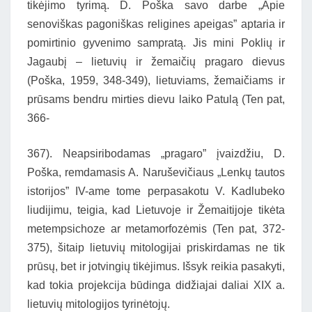
tikėjimo tyrimą. D. Poška savo darbe „Apie
senoviškas pagoniškas religines apeigas” aptaria ir
pomirtinio gyvenimo sampratą. Jis mini Poklių ir
Jagaubį – lietuvių ir žemaičių pragaro dievus
(Poška, 1959, 348-349), lietuviams, žemaičiams ir
prūsams bendru mirties dievu laiko Patulą (Ten pat,
366-
367). Neapsiribodamas „pragaro” įvaizdžiu, D.
Poška, remdamasis A. Naruševičiaus „Lenkų tautos
istorijos” IV-ame tome perpasakotu V. Kadlubeko
liudijimu, teigia, kad Lietuvoje ir Žemaitijoje tikėta
metempsichoze ar metamorfozėmis (Ten pat, 372-
375), šitaip lietuvių mitologijai priskirdamas ne tik
prūsų, bet ir jotvingių tikėjimus. Išsyk reikia pasakyti,
kad tokia projekcija būdinga didžiajai daliai XIX a.
lietuvių mitologijos tyrinėtojų.