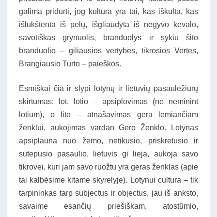
galima pridurti, jog kultūra yra tai, kas iškulta, kas
išlukštenta iš pelų, išgliaudyta iš negyvo kevalo,
savotiškas grynuolis, branduolys ir sykiu šito
branduolio – giliausios vertybės, tikrosios Vertės,
Brangiausio Turto – paieškos.
Esmiškai čia ir slypi lotynų ir lietuvių pasaulėžiūrų
skirtumas: lot. lotio – apsiplovimas (nė neminint
lotium), o lito – atnašavimas gera lemiančiam
ženklui, aukojimas vardan Gero Ženklo. Lotynas
apsiplauna nuo žemo, netikusio, priskretusio ir
sutepusio pasaulio, lietuvis gi lieja, aukoja savo
tikrovei, kuri jam savo ruožtu yra geras ženklas (apie
tai kalbėsime kitame skyrelyje). Lotynui cultura – tik
tarpininkas tarp subjectus ir objectus, jau iš anksto,
savaime esančių priešiškam, atostūmio,