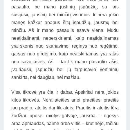
pasaulio, be mano juslinių įspūdžių, su jais
susijusių jausmų bei minčių visumos. Ir nėra jokio
manęs kažkur anapus šitų įspūdžių, jausmų bei
minčių. Aš ir mano pasaulis esava viena. Mudu
neatidalinami, neperskiriami, kaip neatidalinamas
yra skonis nuo skanavimo, reginys nuo regėjimo,
garsas nuo girdėjimo, kaip neatskiriamas yra ratas
nuo savo ašies. Aš – tai tik mano pasaulio ašis,
įvairiausių įspūdžių bei jų tarpusavio vertinimų
sankirta, nei daugiau, nei mažiau.
Visa tikrovė yra čia ir dabar. Apskritai nėra jokios
kitos tikrovės. Nėra ateities anei praeities: praeitis
jau praėjo, ateitis dar tik ateis. Praeitis ir ateitis tėra
žodžiai lūpose, mintys galvoje, jausmai – ilgesys
arba apmaudas, baimė arba viltis – krūtinėje, tačiau