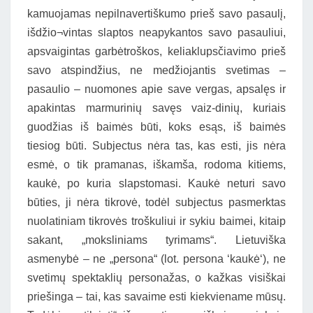
kamuojamas nepilnavertiškumo prieš savo pasaulį,
išdžio¬vintas slaptos neapykantos savo pasauliui,
apsvaigintas garbėtroškos, keliaklupsčiavimo prieš
savo atspindžius, ne medžiojantis svetimas –
pasaulio – nuomones apie save vergas, apsalęs ir
apakintas marmurinių savęs vaiz-dinių, kuriais
guodžias iš baimės būti, koks esąs, iš baimės
tiesiog būti. Subjectus nėra tas, kas esti, jis nėra
esmė, o tik pramanas, iškamša, rodoma kitiems,
kaukė, po kuria slapstomasi. Kaukė neturi savo
būties, ji nėra tikrovė, todėl subjectus pasmerktas
nuolatiniam tikrovės troškuliui ir sykiu baimei, kitaip
sakant, „moksliniams tyrimams“. Lietuviška
asmenybė – ne „persona“ (lot. persona ‘kaukė‘), ne
svetimų spektaklių personažas, o kažkas visiškai
priešinga – tai, kas savaime esti kiekviename mūsų.