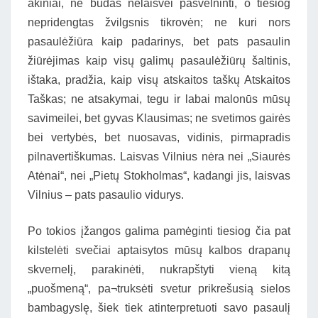
akiniai, ne būdas nelaisvei pašvelninti, o tiesiog
nepridengtas žvilgsnis tikrovėn; ne kuri nors
pasaulėžiūra kaip padarinys, bet pats pasaulin
žiūrėjimas kaip visų galimų pasaulėžiūrų šaltinis,
ištaka, pradžia, kaip visų atskaitos taškų Atskaitos
Taškas; ne atsakymai, tegu ir labai malonūs mūsų
savimeilei, bet gyvas Klausimas; ne svetimos gairės
bei vertybės, bet nuosavas, vidinis, pirmapradis
pilnavertiškumas. Laisvas Vilnius nėra nei „Siaurės
Atėnai“, nei „Pietų Stokholmas“, kadangi jis, laisvas
Vilnius – pats pasaulio vidurys.
Po tokios įžangos galima pamėginti tiesiog čia pat
kilstelėti svečiai aptaisytos mūsų kalbos drapanų
skvernelį, parakinėti, nukrapštyti vieną kitą
„puošmeną“, pa¬truksėti svetur prikrešusią sielos
bambagyslę, šiek tiek atinterpretuoti savo pasaulį