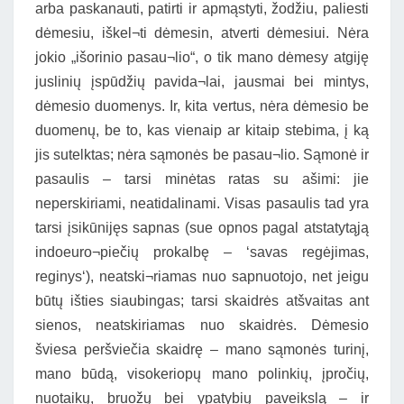
arba paskanauti, patirti ir apmąstyti, žodžiu, paliesti
dėmesiu, iškel¬ti dėmesin, atverti dėmesiui. Nėra
jokio „išorinio pasau¬lio“, o tik mano dėmesy atgiję
juslinių įspūdžių pavida¬lai, jausmai bei mintys,
dėmesio duomenys. Ir, kita vertus, nėra dėmesio be
duomenų, be to, kas vienaip ar kitaip stebima, į ką
jis sutelktas; nėra sąmonės be pasau¬lio. Sąmonė ir
pasaulis – tarsi minėtas ratas su ašimi: jie
neperskiriami, neatidalinami. Visas pasaulis tad yra
tarsi įsikūnijęs sapnas (sue opnos pagal atstatytąją
indoeuro¬piečių prokalbę – ‘savas regėjimas,
reginys‘), neatski¬riamas nuo sapnuotojo, net jeigu
būtų išties siaubingas; tarsi skaidrės atšvaitas ant
sienos, neatskiriamas nuo skaidrės. Dėmesio
šviesa peršviečia skaidrę – mano sąmonės turinį,
mano būdą, visokeriopų mano polinkių, įpročių,
nuotaikų, bruožų bei ypatybių paveikslą – ir