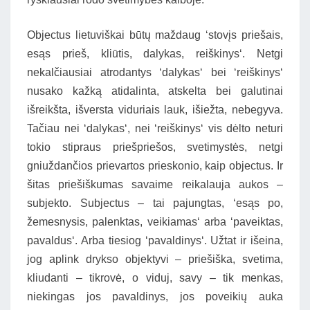
Objectus lietuviškai būtų maždaug ‘stovįs priešais,
esąs prieš, kliūtis, dalykas, reiškinys‘. Netgi
nekalčiausiai atrodantys ‘dalykas‘ bei ‘reiškinys‘
nusako kažką atidalinta, atskelta bei galutinai
išreikšta, išversta viduriais lauk, išiežta, nebegyva.
Tačiau nei ‘dalykas‘, nei ‘reiškinys‘ vis dėlto neturi
tokio stipraus priešpriešos, svetimystės, netgi
gniuždančios prievartos prieskonio, kaip objectus. Ir
šitas priešiškumas savaime reikalauja aukos –
subjekto. Subjectus – tai pajungtas, ‘esąs po,
žemesnysis, palenktas, veikiamas‘ arba ‘paveiktas,
pavaldus‘. Arba tiesiog ‘pavaldinys‘. Užtat ir išeina,
jog aplink drykso objektyvi – priešiška, svetima,
kliudanti – tikrovė, o viduj, savy – tik menkas,
niekingas jos pavaldinys, jos poveikių auka