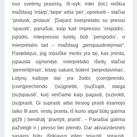
nuo svetimų prasmių. Iš¬syk: inter (lot.) reiškia
maždaug ‘intarp‘,‘tarpe‘ arba ‘per‘, opretuoti – stačiai
‘protuoti, protauti‘. [Siejant inierpretatio su presso
‘spausti‘, panašiai, kaip kad impressio ‘inspūdis‘,
įspūdis, interpressio turėtų būti ‘perspūdis‘, o
inierpretalio tad – maždaug „perspaudinėjimas“.
Pastebėjus, jog mūsiškė mintis yra tai, kas įminta,
įspausta sąmonėje, inierpretatio išeitų stačiai
‘permintjimas‘, kitaip sakant, būtent ‘perprotavimas‘.
Lotynų kalboje dar yra žodis (com)prendo,
(com)prechendo ‘(su)griebti, (su)čiupti, staiga
(su)spausti‘, kurį verčiame kaip pagauti, (su)vokti,
(su)prasti. Gi suprasti arba tiesiog prasti esamojo
laiko III asm. virstų pranta, iš kurio atgal būtų galima
grįžti į bendratį ‘prantyti, pranti‘. – Panašiai galima
pažvelgti ir į presso bei prendo. Dar akivaizdesnės
sąsajos būtų išrikiavus eilėn spausti, sprausti,