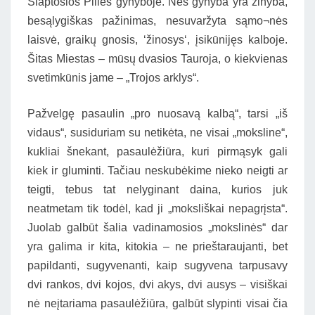
Slaptosios Pilies gynyboje. Nes gynyba yra žinyba,
besąlygiškas pažinimas, nesuvaržyta sąmo¬nės
laisvė, graikų gnosis, ‘žinosys‘, įsikūnijęs kalboje.
Šitas Miestas – mūsų dvasios Tauroja, o kiekvienas
svetimkūnis jame – „Trojos arklys“.
Pažvelgę pasaulin „pro nuosavą kalbą“, tarsi „iš
vidaus“, susiduriam su netikėta, ne visai „moksline“,
kukliai šnekant, pasaulėžiūra, kuri pirmąsyk gali
kiek ir gluminti. Tačiau neskubėkime nieko neigti ar
teigti, tebus tat nelyginant daina, kurios juk
neatmetam tik todėl, kad ji „moksliškai nepagrįsta“.
Juolab galbūt šalia vadinamosios „mokslinės“ dar
yra galima ir kita, kitokia – ne prieštaraujanti, bet
papildanti, sugyvenanti, kaip sugyvena tarpusavy
dvi rankos, dvi kojos, dvi akys, dvi ausys – visiškai
nė neįtariama pasaulėžiūra, galbūt slypinti visai čia