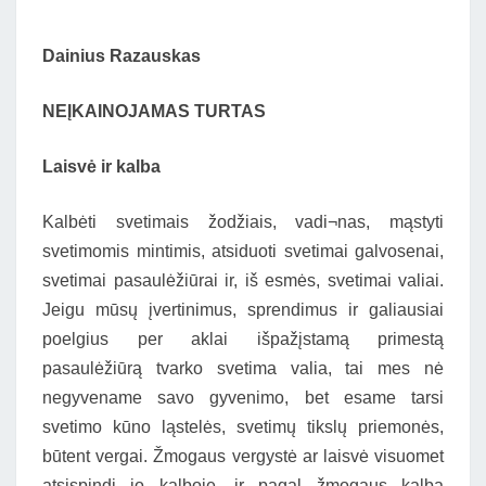
Dainius Razauskas
NEĮKAINOJAMAS TURTAS
Laisvė ir kalba
Kalbėti svetimais žodžiais, vadi¬nas, mąstyti
svetimomis mintimis, atsiduoti svetimai galvosenai,
svetimai pasaulėžiūrai ir, iš esmės, svetimai valiai.
Jeigu mūsų įvertinimus, sprendimus ir galiausiai
poelgius per aklai išpažįstamą primestą
pasaulėžiūrą tvarko svetima valia, tai mes nė
negyvename savo gyvenimo, bet esame tarsi
svetimo kūno ląstelės, svetimų tikslų priemonės,
būtent vergai. Žmogaus vergystė ar laisvė visuomet
atsispindi jo kalboje, ir pagal žmogaus kalbą