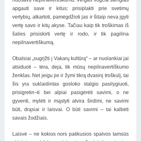
apgauti save ir kitus: prisiplakti prie svetimų
vertybių, atkartoti, pamėgdžioti jas ir šitaip neva įgyti
vertę savo ir kitų akyse. Tačiau kaip tik troškimas iš
šalies prisiskirti vertę ir rodo, ir tik pagilina
nepilnavertiškumą.
Obalsiai „sugrįžti į Vakarų kultūrą“ – ar nuolankiai jai
atsiduoti – tėra, deja, tik mūsų nepilnavertiškumo
ženklas. Net jeigu jie ir žymi tikrą dvasinį troškulį, tai
šis yra suklaidintas gosloko stalgio pasilygiuoti,
prisigretin¬ti bei alpiai pasigėrėti savimi, o ne
gyventi, mylėti ir mąstyti atvira širdimi, ne savimi
būti, drąsiai ir laisvai. O būti savimi – tai kalbėti
savais žodžiais.
Laisvė – ne kokios nors patikusios spalvos tamsūs