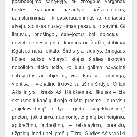
pasibodėjimo santykyje, tik žmogaus varganos
būklės žiauriame pasaulyje pašvelninimas,
pamaloninimas, tik pasigraudenimas ar, geriausiu
atveju, stoiškas nusivy¬limas pasauliu ir savimi. Gi
lietuviui, priešingai, sub¬jectus bei objectus –
neverti dėmesio pelai, kuriems nė žodžių dirbtinai
išgalvoti nėra reikalo. Širdis yra vidurys, žmogaus
būties „aukso vidurys“, stojus širdies tikrovėn
nebelieka nieko tokio, ką būtų galima pavadinti
sub¬jectus ar objectus, visa kas yra vieninga,
vientisa – vienatinė tikrovė su ašimi širdyje. O toji
Ašis ir yra tikrasis Aš, išlukštentas, iškultas – čia
skausmo ir kančių, tikrojo krikšto, prasmė – nuo visų
„objektyvistinių“ ir lygia greta „subjektyvistinių“
prietarų: įsitikinimų, nuomonių, teiginių bei neiginių,
apibrėžimų, atribojimų, – reikalavimų, poreikių,
užgaidų, įnorių bei įpročių. Tikroji Širdies Ašis yra iki