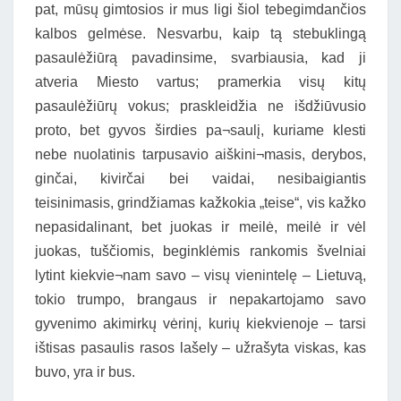
pat, mūsų gimtosios ir mus ligi šiol tebegimdančios
kalbos gelmėse. Nesvarbu, kaip tą stebuklingą
pasaulėžiūrą pavadinsime, svarbiausia, kad ji
atveria Miesto vartus; pramerkia visų kitų
pasaulėžiūrų vokus; praskleidžia ne išdžiūvusio
proto, bet gyvos širdies pa¬saulį, kuriame klesti
nebe nuolatinis tarpusavio aiškini¬masis, derybos,
ginčai, kivirčai bei vaidai, nesibaigiantis
teisinimasis, grindžiamas kažkokia „teise“, vis kažko
nepasidalinant, bet juokas ir meilė, meilė ir vėl
juokas, tuščiomis, beginklėmis rankomis švelniai
lytint kiekvie¬nam savo – visų vienintelę – Lietuvą,
tokio trumpo, brangaus ir nepakartojamo savo
gyvenimo akimirkų vėrinį, kurių kiekvienoje – tarsi
ištisas pasaulis rasos lašely – užrašyta viskas, kas
buvo, yra ir bus.