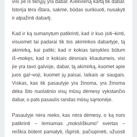
visi jie iš tikrųjų yra dabar. Kiekvieną kartą tik dabar.
Istorija tėra ištara, sakmė, būdas surikiuoti, nusakyti
ir atpažinti dabartį.
Kad ir ką sumanytum patikrinti, kad ir kuo įsiti¬kinti,
visuomet tai padarai tik tos akimirkos dabartyje, tą
akimirką, kai patiki; kad ir kokias taisykles būtum
iš¬mokęs, kad ir kokiais dėsniais kliautumeis, visi
jie yra tavo galvoje, dabar, tą akimirką, kuomet apie
juos gal¬voji, kuomet jų paisai, laikais ar saugais.
Viskas, kas tik pasaulyje yra žinoma, yra žinoma
dėka šito nuolatinio visų mūsų dėmesy vykstančio
dabar, o pats pasaulis randas mūsų sąmonėje.
Pasaulyje nėra nieko, kas nėra dėmesy, o ką nors
patikrinti – lemiamas „moksliškumo“ svertas –
reiškia būtent pamatyti, išgirsti, pačiupinėti, užuosti