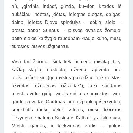
ai), „giminis indas“, gimda, ku¬rion kitados iš
aukščiau indėtas, įdėtas, įdiegtas diegas, daigas,
daina, įdietas Dievo spindulys – sėkla, siela –
bręsta dabar Sūnaus – laisvos dvasios žemėje,
balto sielos karžygio raudonam kraujo kūne, mūsų
tikrosios laisvės užgimimui.
Visa tai, žinoma, šiek tiek primena mistiką, t. y.
kažką slapta, nuslėpta, užverta, aptverta nuo
prašalaičio akių (gr. mystes pažodžiui ‘užskleistas,
užvertas, uždarytas, užtvertas‘), tarsi sandarus
miestas vidur girių, tvirtais mietais sumiestas, tvirtu
gardu sutvertas Gardinas, nuo užpuolikų išeikvotojų
sergstintis mūsų vėles Vilnius, mūsų tikrosios
Tėvynės nematoma Sosti¬nė. Kalba ir yra šito mūsų
Miesto gardas, ir kiekvienas žodis – polius