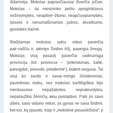
išdarinėja. Mokslas paprasčiausiai išverčia įsčias.
Mokslas – tai mėsininko peiliu apsiginklavus
nežinomybės, neapibrė¬žtumo, neapčiuopiamybės,
laisvės ir nenumalšinamos judros, skvarbumo,
gyvasties baimė.
Išieždamas mokslas sykiu vidurį paverčia
pak¬raščiu ir, atėmęs Širdies Ašį, pavergia žmogų.
Mokslas visą pasaulį paverčia vadinamąja
provincija (lot. provincia – ‘priteistumas, kaltė,
pareigybė, prievolė, priedermė‘), būtent verguva. Tai
visa ko savito ir savai¬mingo išniekinimas,
pavertimas nieku, nes mokslas karštligiškai bijo
menkiausios nepažabotos, neprakiurdytos,
nepalaužtos žėrinčių akių paslapties. Pats jis savo
ašies, savo vidurio neturi, jis gyvas ne sava širdimi,
bet tuo, ką pjausto, kaip ir „mokslinė pasaulėžiūra“: ji