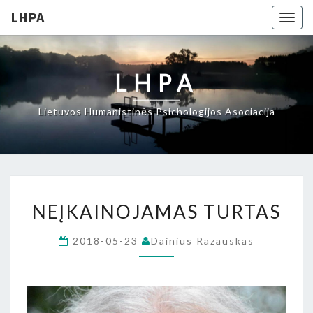
LHPA
Togg
navig
LHPA
Lietuvos Humanistinės Psichologijos Asociacija
NEĮKAINOJAMAS
NEĮKAINOJAMAS TURTAS
TURTAS
2018-05-23
Dainius Razauskas