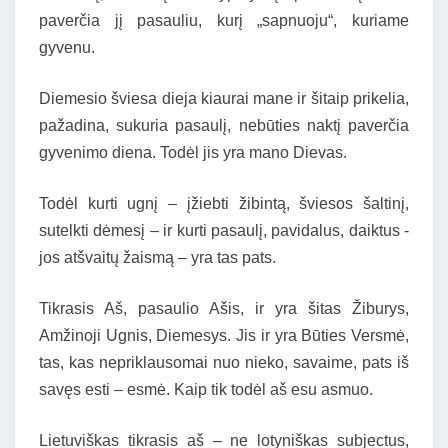
paverčia jį pasauliu, kurį „sapnuoju“, kuriame
gyvenu.
Diemesio šviesa dieja kiaurai mane ir šitaip prikelia,
pažadina, sukuria pasaulį, nebūties naktį paverčia
gyvenimo diena. Todėl jis yra mano Dievas.
Todėl kurti ugnį – įžiebti žibintą, šviesos šaltinį,
sutelkti dėmesį – ir kurti pasaulį, pavidalus, daiktus -
jos atšvaitų žaismą – yra tas pats.
Tikrasis Aš, pasaulio Ašis, ir yra šitas Žiburys,
Amžinoji Ugnis, Diemesys. Jis ir yra Būties Versmė,
tas, kas nepriklausomai nuo nieko, savaime, pats iš
savęs esti – esmė. Kaip tik todėl aš esu asmuo.
Lietuviškas tikrasis aš – ne lotyniškas subjectus,