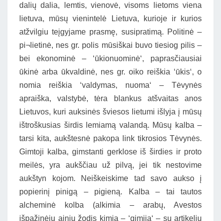
dalių dalia, lemtis, vienovė, visoms lietoms viena
lietuva, mūsų vienintelė Lietuva, kurioje ir kurios
atžvilgiu teįgyjame prasmę, susipratimą. Politinė –
pi¬lietinė, nes gr. polis mūsiškai buvo tiesiog pilis –
bei ekonominė – ‘ūkionuominė‘, paprasčiausiai
ūkinė arba ūkvaldinė, nes gr. oiko reiškia ‘ūkis‘, o
nomia reiškia ‘valdymas, nuoma‘ – Tėvynės
apraiška, valstybė, tėra blankus atšvaitas anos
Lietuvos, kuri auksinės šviesos lietumi išlyja į mūsų
ištroškusias širdis lemiamą valandą. Mūsų kalba –
tarsi kita, aukštesnė pakopa link tikrosios Tėvynės.
Gimtoji kalba, gimstanti gerklose iš širdies ir proto
meilės, yra aukščiau už pilvą, jei tik nestovime
aukštyn kojom. Neiškeiskime tad savo aukso į
popierinį pinigą – pigieną. Kalba – tai tautos
alcheminė kolba (alkimia – arabų, Avestos
išpažinėjų ainių žodis kimia – ‘gimija‘ – su artikeliu