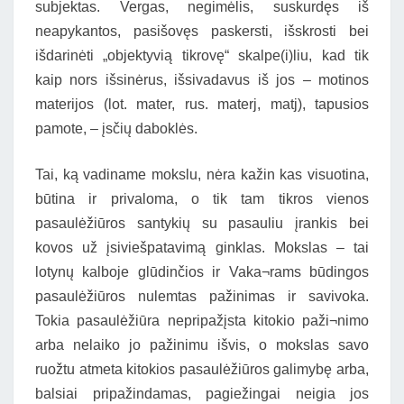
subjektas. Vergas, negimėlis, suskurdęs iš
neapykantos, pasišovęs paskersti, išskrosti bei
išdarinėti „objektyvią tikrovę“ skalpe(i)liu, kad tik
kaip nors išsinėrus, išsivadavus iš jos – motinos
materijos (lot. mater, rus. materj, matj), tapusios
pamote, – įsčių daboklės.
Tai, ką vadiname mokslu, nėra kažin kas visuotina,
būtina ir privaloma, o tik tam tikros vienos
pasaulėžiūros santykių su pasauliu įrankis bei
kovos už įsiviešpatavimą ginklas. Mokslas – tai
lotynų kalboje glūdinčios ir Vaka¬rams būdingos
pasaulėžiūros nulemtas pažinimas ir savivoka.
Tokia pasaulėžiūra nepripažįsta kitokio paži¬nimo
arba nelaiko jo pažinimu išvis, o mokslas savo
ruožtu atmeta kitokios pasaulėžiūros galimybę arba,
balsiai pripažindamas, pagiežingai neigia jos