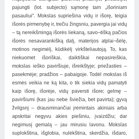
pajungti (lot. subjecto) sąmonę tam „išoriniam
pasauliui“. Mokslas supriešina vidų ir išorę, teigia
išorės pirmenybę ir, trečiu žingsniu, pavergia jai vidų
– tą nereikšmingą išorės liekaną, savo¬tišką pačios
išorės nesavarankišką dalį, materijos atplai¬šėlę,
motinos negimėlį, kūdikėlį virkšteliautoją. To, kas
niekuomet išoriškai, daiktiškai nepasireiškia,
mokslas ieško paviršiuje, išreikštyje; priežasties –
pasekmėje; pradžios – pabaigoje. Todėl mokslas iš
esmės veikia ne ką kita, o tik siekia vidų pamatyti
kaip išorę, išorėje, vidų paversti išore; gelmę –
paviršiumi (kas jau nebe šviežia, bet pavirta); gyvą
žvilgsnį – drausminančiai įrėmintais akiniais arba
apskritai negyvu akies piešiniu, įvaizdžiu; dar
negimusį gemalą – jau mirusiu lavonu. Mokslas
suplokština, išglobia, nulėkština, skerdžia, išdaro,