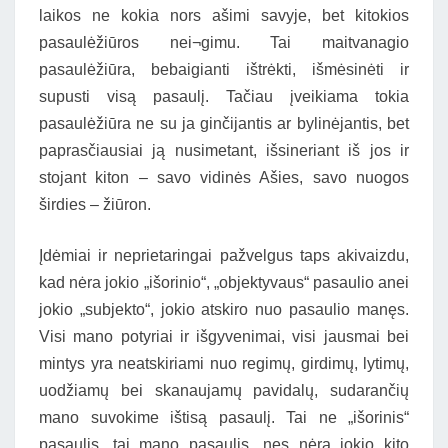
laikos ne kokia nors ašimi savyje, bet kitokios
pasaulėžiūros nei¬gimu. Tai maitvanagio
pasaulėžiūra, bebaigianti ištrėkti, išmėsinėti ir
supusti visą pasaulį. Tačiau įveikiama tokia
pasaulėžiūra ne su ja ginčijantis ar bylinėjantis, bet
paprasčiausiai ją nusimetant, išsineriant iš jos ir
stojant kiton – savo vidinės Ašies, savo nuogos
širdies – žiūron.
Įdėmiai ir neprietaringai pažvelgus taps akivaizdu,
kad nėra jokio „išorinio“, „objektyvaus“ pasaulio anei
jokio „subjekto“, jokio atskiro nuo pasaulio manęs.
Visi mano potyriai ir išgyvenimai, visi jausmai bei
mintys yra neatskiriami nuo regimų, girdimų, lytimų,
uodžiamų bei skanaujamų pavidalų, sudarančių
mano suvokime ištisą pasaulį. Tai ne „išorinis“
pasaulis, tai mano pasaulis, nes nėra jokio kito