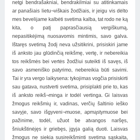
netgi bendrašakniai, bendrakilmiai su atitinkamais
ar panašiais lietu¬viškais žodžiais, ir jeigu vis dėlto
mes bevelijame kalbėti svetima kalba, tat rodo ne ką
kita, o patį paprasčiausią vergiškumą,
nepasitikėjimą nuosavomis mintimis, savo galva.
Ištaręs svetimą žodį neva užsitikrini, prisiskiri jame
iš anksto jau glūdinčią reikšmę, vertę, ir nebereikia
tos reikšmės bei vertės žodžiui suteikti iš savęs, iš
savo asmeniško patyrimo, nebereikia būti savimi.
Tai ir yra vergo laikysena: tykojimas vogčia prisiskirti
sau gatava, nustverti svetima, prisiplakti prie to, kas
iš anksto reikš¬minga ir todėl vertinga. Gi laisvas
žmogus reikšmių ir, vadinas, verčių šaltinio ieško
savyje, savo išgyveni¬muose, apmąstymuose bei
pažinime, todėl, užuot be atvangos naršęs,
šniukštinėjęs ir griebęs, įgyja galią duoti. Laisvas
žmogus ne siekia susireikšminti svetima sąskaita,