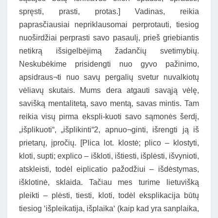
spręsti, prasti, protas.] Vadinas, reikia
paprasčiausiai nepriklausomai perprotauti, tiesiog
nuoširdžiai perprasti savo pasaulį, prieš griebiantis
netikrą išsigelbėjimą žadančių svetimybių.
Neskubėkime prisidengti nuo gyvo pažinimo,
apsidraus¬ti nuo savų pergalių svetur nuvalkiotų
vėliavų skutais. Mums dera atgauti savąją vėlę,
savišką mentalitetą, savo mentą, savas mintis. Tam
reikia visų pirma ekspli-kuoti savo sąmonės šerdį,
„išplikuoti“, „išplikinti“2, apnuo¬ginti, išrengti ją iš
prietarų, įpročių. [Plica lot. klostė; plico – klostyti,
kloti, supti; explico – iškloti, ištiesti, išplėsti, išvynioti,
atskleisti, todėl eiplicatio pažodžiui – išdėstymas,
išklotinė, sklaida. Tačiau mes turime lietuvišką
pleikti – plėsti, tiesti, kloti, todėl eksplikacija būtų
tiesiog ‘išpleikatija, išplaika‘ (kaip kad yra sanplaika,