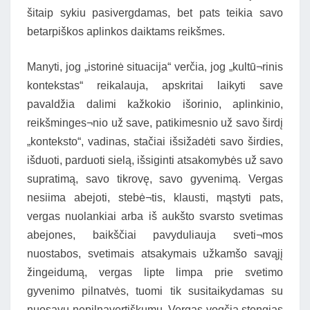
šitaip sykiu pasivergdamas, bet pats teikia savo
betarpiškos aplinkos daiktams reikšmes.
Manyti, jog „istorinė situacija“ verčia, jog „kultū¬rinis
kontekstas“ reikalauja, apskritai laikyti save
pavaldžia dalimi kažkokio išorinio, aplinkinio,
reikšminges¬nio už save, patikimesnio už savo širdį
„konteksto“, vadinas, stačiai išsižadėti savo širdies,
išduoti, parduoti sielą, išsiginti atsakomybės už savo
supratimą, savo tikrovę, savo gyvenimą. Vergas
nesiima abejoti, stebė¬tis, klausti, mąstyti pats,
vergas nuolankiai arba iš aukšto svarsto svetimas
abejones, baikščiai pavyduliauja sveti¬mos
nuostabos, svetimais atsakymais užkamšo savąjį
žingeidumą, vergas lipte limpa prie svetimo
gyvenimo pilnatvės, tuomi tik susitaikydamas su
nuosavu nepilnavertiškumu. Vergas vogčia stengias