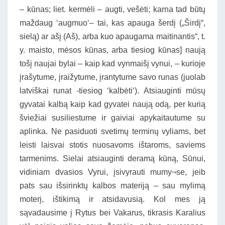
– kūnas; liet. kermėli – augti, vešėti; karna tad būtų
maždaug ‘augmuo‘– tai, kas apauga šerdį („Širdį“,
sielą) ar ašį (Aš), arba kuo apaugama maitinantis“, t.
y. maisto, mėsos kūnas, arba tiesiog kūnas] naują
tošį naujai bylai – kaip kad vynmaišį vynui, – kurioje
įrašytume, įraižytume, įrantytume savo runas (juolab
latviškai runat -tiesiog ‘kalbėti‘). Atsiauginti mūsų
gyvatai kalbą kaip kad gyvatei naują odą, per kurią
šviežiai susiliestume ir gaiviai apykaitautume su
aplinka. Ne pasiduoti svetimų terminų vyliams, bet
leisti laisvai stotis nuosavoms ištaroms, saviems
tarmenims. Sielai atsiauginti deramą kūną, Sūnui,
vidiniam dvasios Vyrui, įsivyrauti mumy¬se, jeib
pats sau išsirinktų kalbos materiją – sau mylimą
moterį, ištikimą ir atsidavusią. Kol mes ją
sąvadausime į Rytus bei Vakarus, tikrasis Karalius