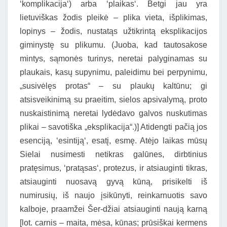
‘komplikacija‘) arba ‘plaikas‘. Betgi jau yra
lietuviškas žodis pleikė – plika vieta, išplikimas,
lopinys – žodis, nustatąs užtikrintą eksplikacijos
giminystę su plikumu. (Juoba, kad tautosakose
mintys, sąmonės turinys, neretai palyginamas su
plaukais, kasų supynimu, paleidimu bei perpynimu,
„susivėlęs protas“ – su plaukų kaltūnu; gi
atsisveikinimą su praeitim, sielos apsivalymą, proto
nuskaistinimą neretai lydėdavo galvos nuskutimas
plikai – savotiška „eksplikacija“.)] Atidengti pačią jos
esenciją, ‘esintiją‘, esatį, esmę. Atėjo laikas mūsų
Sielai nusimesti netikras galūnes, dirbtinius
pratęsimus, ‘pratąsas‘, protezus, ir atsiauginti tikras,
atsiauginti nuosavą gyvą kūną, prisikelti iš
numirusių, iš naujo įsikūnyti, reinkarnuotis savo
kalboje, praamžei Šer-džiai atsiauginti naują karną
[lot. carnis – maita, mėsa, kūnas; prūsiškai kermens