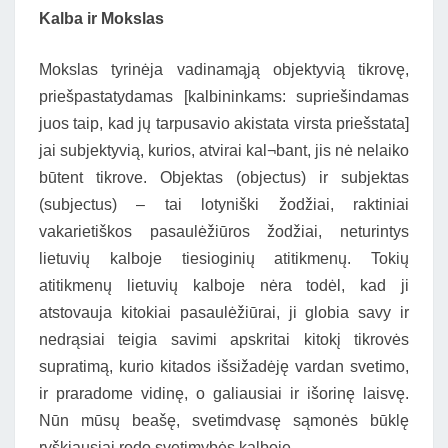
Kalba ir Mokslas
Mokslas tyrinėja vadinamąją objektyvią tikrovę,
priešpastatydamas [kalbininkams: supriešindamas
juos taip, kad jų tarpusavio akistata virsta priešstata]
jai subjektyvią, kurios, atvirai kal¬bant, jis nė nelaiko
būtent tikrove. Objektas (objectus) ir subjektas
(subjectus) – tai lotyniški žodžiai, raktiniai
vakarietiškos pasaulėžiūros žodžiai, neturintys
lietuvių kalboje tiesioginių atitikmenų. Tokių
atitikmenų lietuvių kalboje nėra todėl, kad ji
atstovauja kitokiai pasaulėžiūrai, ji globia savy ir
nedrąsiai teigia savimi apskritai kitokį tikrovės
supratimą, kurio kitados išsižadėję vardan svetimo,
ir praradome vidinę, o galiausiai ir išorinę laisvę.
Nūn mūsų beašę, svetimdvasę sąmonės būklę
ryškiausiai rodo svetimybės kalboje.