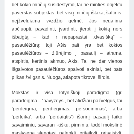
bet kokio minčių susidėstymo, tai ne minties objektu
paverstas subjektas, bet visų minčių ištaka, šaltinis,
neįžvelgiama vyzdžio gelmė. Jos negalima
apčiuopti, pavadinti, įvardinti, įterpti į kokią nors
išbaigtą – kad ir nepaprastai „dvasišką“ –
pasaulėžiūrą; toji Ašis pati yra bet kokios
pasaulėžiūros – žiūrėjimo į pasaulį – atrama,
atspirtis, kertinis akmuo, Akis. Tai ne dar vienos
išgalvotos pasaulėžiūros spalvoti akiniai, bet pats
plikas žvilgsnis. Nuoga, atlapota tikrovei širdis.
Mokslas ir visa lotyniškoji paradigma (gr.
paradeigma – ‘pavyzdys‘, bet atidžiau pažvelgus, tai
‘perdeigrna, perdiegimas, persodinimas‘, arba
‘perteika‘, arba ‘perdaigtis‘) išorinį pasaulį laiko
savaiminiu, savaran¬kišku, pirminiu, todėl mokslinė
mąstysena stengiasi palenkti, pritaikyti, prisaistyti,