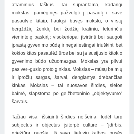
atraminius taškus. Tai suprantama, kadangi
mokslas, pamėginęs pažvelgti į pasaulį ir save
pasaulyje kitaip, liautųsi buvęs mokslu, o virstų
bergždžių ženklų bei žodžių kratiniu, teturinčiu
vienintelę paskirtį: visokeriopai įtvirtinti bei saugoti
įprastą gyvenimo būdą ir negailestingai triuškinti bet
kokios kitos pasaulėžiūros bei su ja susijusio kitokio
gyvenimo būdo užuomazgas. Mokslas yra pilvui
pasiver¬gusio proto ginklas. Mokslas – mūsų baimių
ir įpročių sargas, šarvai, dengiantys drebančias
kinkas. Mokslas – tai nuosavos širdies, sielos
baimė, slapstoma po gelžbetoninio „objektyvumo“
šarvais.
Tačiau visai išsiginti širdies neišeina, todėl tarp
subjectus ir objectus įsiterpė culture – ‘įdirbis,
priežiūra, puošia‘. Iš savo, lietuvių kalbos, pusės