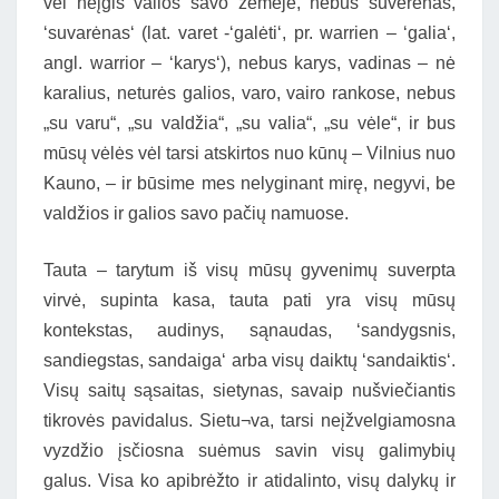
vėl neįgis valios savo žemėje, nebus suverenas,
‘suvarėnas‘ (lat. varet -‘galėti‘, pr. warrien – ‘galia‘,
angl. warrior – ‘karys‘), nebus karys, vadinas – nė
karalius, neturės galios, varo, vairo rankose, nebus
„su varu“, „su valdžia“, „su valia“, „su vėle“, ir bus
mūsų vėlės vėl tarsi atskirtos nuo kūnų – Vilnius nuo
Kauno, – ir būsime mes nelyginant mirę, negyvi, be
valdžios ir galios savo pačių namuose.
Tauta – tarytum iš visų mūsų gyvenimų suverpta
virvė, supinta kasa, tauta pati yra visų mūsų
kontekstas, audinys, sąnaudas, ‘sandygsnis,
sandiegstas, sandaiga‘ arba visų daiktų ‘sandaiktis‘.
Visų saitų sąsaitas, sietynas, savaip nušviečiantis
tikrovės pavidalus. Sietu¬va, tarsi neįžvelgiamosna
vyzdžio įsčiosna suėmus savin visų galimybių
galus. Visa ko apibrėžto ir atidalinto, visų dalykų ir