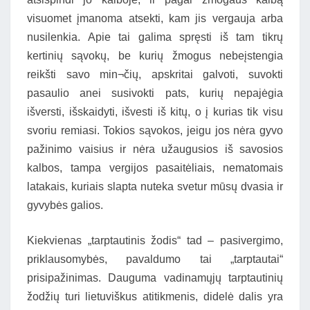
visuomet įmanoma atsekti, kam jis vergauja arba
nusilenkia. Apie tai galima spręsti iš tam tikrų
kertinių sąvokų, be kurių žmogus nebeįstengia
reikšti savo min¬čių, apskritai galvoti, suvokti
pasaulio anei susivokti pats, kurių nepajėgia
išversti, išskaidyti, išvesti iš kitų, o į kurias tik visu
svoriu remiasi. Tokios sąvokos, jeigu jos nėra gyvo
pažinimo vaisius ir nėra užaugusios iš savosios
kalbos, tampa vergijos pasaitėliais, nematomais
latakais, kuriais slapta nuteka svetur mūsų dvasia ir
gyvybės galios.
Kiekvienas „tarptautinis žodis“ tad – pasivergimo,
priklausomybės, pavaldumo tai „tarptautai“
prisipažinimas. Dauguma vadinamųjų tarptautinių
žodžių turi lietuviškus atitikmenis, didelė dalis yra