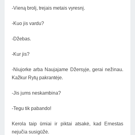
-Vieną brolį, trejais metais vyresnį.
-Kuo jis vardu?
-Džebas.
-Kur jis?
-Niujorke arba Naujajame Džersyje, gerai nežinau.
Kažkur Rytų pakrantėje.
-Jis jums neskambina?
-Tegu tik pabando!
Kerola taip ūmiai ir piktai atsakė, kad Ernestas
nejučia susigūžė.