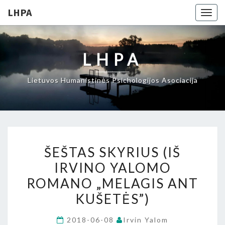
LHPA
Togg
navig
LHPA
Lietuvos Humanistinės Psichologijos Asociacija
ŠEŠTAS
ŠEŠTAS SKYRIUS (IŠ
SKYRIUS
IRVINO YALOMO
(IŠ
ROMANO „MELAGIS ANT
IRVINO
YALOMO
KUŠETĖS”)
ROMANO
2018-06-08
Irvin Yalom
„MELAGIS