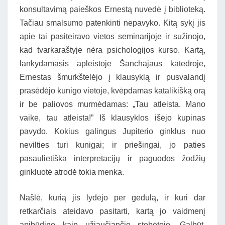
konsultavimą paieškos Ernestą nuvedė į biblioteką.
Tačiau smalsumo patenkinti nepavyko. Kitą sykį jis
apie tai pasiteiravo vietos seminarijoje ir sužinojo,
kad tvarkaraštyje nėra psichologijos kurso. Kartą,
lankydamasis apleistoje Šanchajaus katedroje,
Ernestas šmurkštelėjo į klausyklą ir pusvalandį
prasėdėjo kunigo vietoje, kvėpdamas katalikišką orą
ir be paliovos murmėdamas: „Tau atleista. Mano
vaike, tau atleista!” Iš klausyklos išėjo kupinas
pavydo. Kokius galingus Jupiterio ginklus nuo
nevilties turi kunigai; ir priešingai, jo paties
pasaulietiška interpretacijų ir paguodos žodžių
ginkluotė atrodė tokia menka.
Našlė, kurią jis lydėjo per gedulą, ir kuri dar
retkarčiais ateidavo pasitarti, kartą jo vaidmenį
apibūdino kaip užjaučiančio stebėtojo. Galbūt,