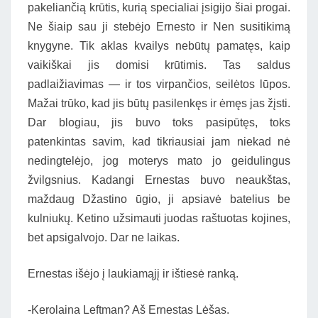
pakeliančią krūtis, kurią specialiai įsigijo šiai progai.
Ne šiaip sau ji stebėjo Ernesto ir Nen susitikimą
knygyne. Tik aklas kvailys nebūtų pamatęs, kaip
vaikiškai jis domisi krūtimis. Tas saldus
padlaižiavimas — ir tos virpančios, seilėtos lūpos.
Mažai trūko, kad jis būtų pasilenkęs ir ėmęs jas žįsti.
Dar blogiau, jis buvo toks pasipūtęs, toks
patenkintas savim, kad tikriausiai jam niekad nė
nedingtelėjo, jog moterys mato jo geidulingus
žvilgsnius. Kadangi Ernestas buvo neaukštas,
maždaug Džastino ūgio, ji apsiavė batelius be
kulniukų. Ketino užsimauti juodas raštuotas kojines,
bet apsigalvojo. Dar ne laikas.
Ernestas išėjo į laukiamąjį ir ištiesė ranką.
-Kerolaina Leftman? Aš Ernestas Lėšas.