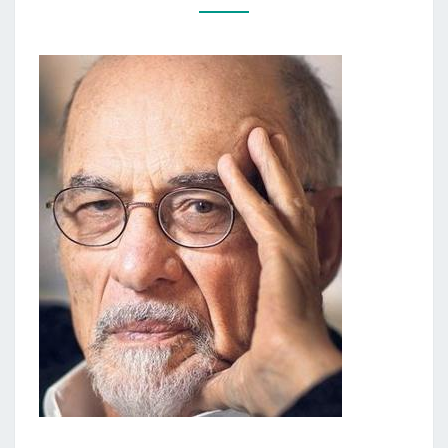
ANT
KUŠETĖS”)