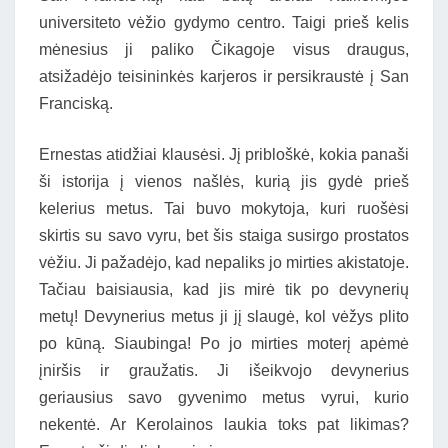
universiteto vėžio gydymo centro. Taigi prieš kelis
mėnesius ji paliko Čikagoje visus draugus,
atsižadėjo teisininkės karjeros ir persikraustė į San
Franciską.
Ernestas atidžiai klausėsi. Jį pribloškė, kokia panaši
ši istorija į vienos našlės, kurią jis gydė prieš
kelerius metus. Tai buvo mokytoja, kuri ruošėsi
skirtis su savo vyru, bet šis staiga susirgo prostatos
vėžiu. Ji pažadėjo, kad nepaliks jo mirties akistatoje.
Tačiau baisiausia, kad jis mirė tik po devynerių
metų! Devynerius metus ji jį slaugė, kol vėžys plito
po kūną. Siaubinga! Po jo mirties moterį apėmė
įniršis ir graužatis. Ji išeikvojo devynerius
geriausius savo gyvenimo metus vyrui, kurio
nekentė. Ar Kerolainos laukia toks pat likimas?