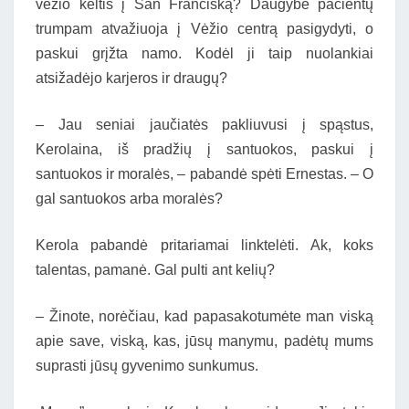
vėžio keltis į San Franciską? Daugybė pacientų
trumpam atvažiuoja į Vėžio centrą pasigydyti, o
paskui grįžta namo. Kodėl ji taip nuolankiai
atsižadėjo karjeros ir draugų?
– Jau seniai jaučiatės pakliuvusi į spąstus,
Kerolaina, iš pradžių į santuokos, paskui į
santuokos ir moralės, – pabandė spėti Ernestas. – O
gal santuokos arba moralės?
Kerola pabandė pritariamai linktelėti. Ak, koks
talentas, pamanė. Gal pulti ant kelių?
– Žinote, norėčiau, kad papasakotumėte man viską
apie save, viską, kas, jūsų manymu, padėtų mums
suprasti jūsų gyvenimo sunkumus.