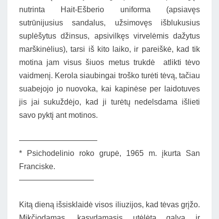
nutrinta Hait-Ešberio uniforma (apsiavęs
sutrūnijusius sandalus, užsimovęs išblukusius
suplėšytus džinsus, apsivilkęs virvelėmis dažytus
marškinėlius), tarsi iš kito laiko, ir pareiškė, kad tik
motina jam visus šiuos metus trukdė
atlikti tėvo
vaidmenį. Kerola siaubingai troško turėti tėvą, tačiau
suabejojo jo nuovoka, kai kapinėse per laidotuves
jis jai sukuždėjo, kad ji turėtų nedelsdama išlieti
savo pyktį ant motinos.
——————————
* Psichodelinio roko grupė, 1965 m. įkurta San
Franciske.
—————————–
Kitą dieną išsisklaidė visos iliuzijos, kad tėvas grįžo.
Mikčiodamas, kasydamasis utėlėtą galvą ir