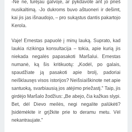
-Ne ne, turėjau galvoje, ar pykdavote ant jo prieš
nusikaltimą. -Jo dukroms buvo aštuoneri ir dešimt,
kai jis jas išnaudojo, – pro
sukąstus dantis pakartojo
Kerola.
Vaje! Ernestas papuolė į minų lauką. Suprato, kad
laukia rizikinga konsultacija – tokia, apie kurią jis
niekada negalės papasakoti Maršalui. Ernestas
numanė, ką šis kritikuotų: „Kodėl, po galais,
spaudžiate ją pasakoti apie brolį, padoriai
neišklausęs visos istorijos? Neišsiaiškinote net apie
santuoką, svarbiausią jos atėjimo priežastį.” Taip, jis
girdėjo Maršalo žodžius: „Be abejo, čia kažkas slypi.
Bet, dėl Dievo meilės, negi negalite palūkėti?
Įsidėmėkite ir grįžkite prie to deramu metu. Vėl
nekantraujate.”