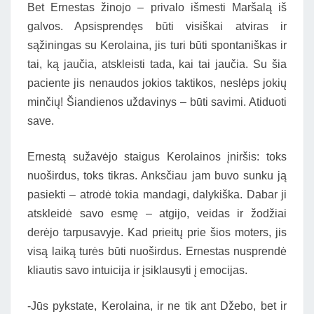
Bet Ernestas žinojo – privalo išmesti Maršalą iš
galvos. Apsisprendęs būti visiškai atviras ir
sąžiningas su Kerolaina, jis turi būti spontaniškas ir
tai, ką jaučia, atskleisti tada, kai tai jaučia. Su šia
paciente jis nenaudos jokios taktikos, neslėps jokių
minčių! Šiandienos uždavinys – būti savimi. Atiduoti
save.
Ernestą sužavėjo staigus Kerolainos įniršis: toks
nuoširdus, toks tikras. Anksčiau jam buvo sunku ją
pasiekti – atrodė tokia mandagi, dalykiška. Dabar ji
atskleidė savo esmę – atgijo, veidas ir žodžiai
derėjo tarpusavyje. Kad prieitų prie šios moters, jis
visą laiką turės būti nuoširdus. Ernestas nusprendė
kliautis savo intuicija ir įsiklausyti į emocijas.
-Jūs pykstate, Kerolaina, ir ne tik ant Džebo, bet ir