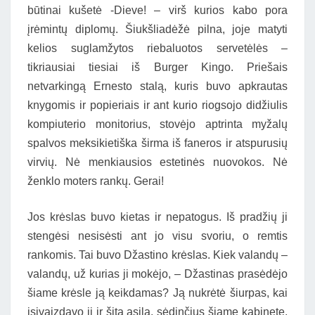
būtinai kušetė -Dieve! – virš kurios kabo pora
įrėmintų diplomų. Šiukšliadėžė pilna, joje matyti
kelios suglamžytos riebaluotos servetėlės –
tikriausiai tiesiai iš Burger Kingo. Priešais
netvarkingą Ernesto stalą, kuris buvo apkrautas
knygomis ir popieriais ir ant kurio riogsojo didžiulis
kompiuterio monitorius, stovėjo aptrinta myžalų
spalvos meksikietiška širma iš faneros ir atspurusių
virvių. Nė menkiausios estetinės nuovokos. Nė
ženklo moters rankų. Gerai!
Jos krėslas buvo kietas ir nepatogus. Iš pradžių ji
stengėsi nesisėsti ant jo visu svoriu, o remtis
rankomis. Tai buvo Džastino krėslas. Kiek valandų –
valandų, už kurias ji mokėjo, – Džastinas prasėdėjo
šiame krėsle ją keikdamas? Ją nukrėtė šiurpas, kai
įsivaizdavo jį ir šitą asilą, sėdinčius šiame kabinete,