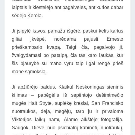
laiptais ir klestelėjo ant pagalvėlės, ant kurios dabar
sėdėjo Kerola.
Ji įsipylė kavos, pamažu išgėrė, paskui kelis kartus
giliai įkvėpė, norėdama pajusti Ernesto
prieškambario kvapą. Taigi čia, pagalvojo ji,
žvalgydamasi po patalpą, čia tas karo laukas, kur
šis bjaurybė su mano vyru taip ilgai rengė prieš
mane sąmokslą.
Ji apžiūrėjo baldus. Klaiku! Neskoningas sieninis
kilimas – pabėgėlis iš septintojo dešimtmečio
mugės Hait Stryte, suplėkę krėslai, San Francisko
nuotraukos, deja, mėgėjų, tarp jų ir privaloma
Viktorijos laikų namų Alamo aikštėje fotografija.
Saugok, Dieve, nuo psichiatrų kabinetų nuotraukų,