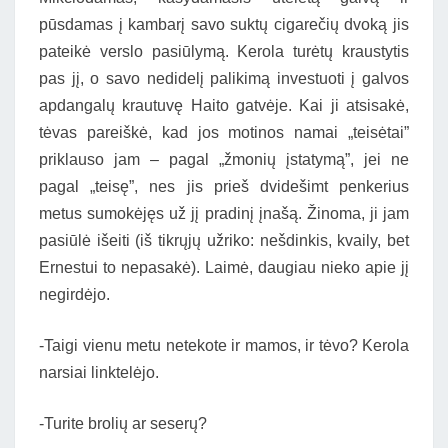
pūsdamas į kambarį savo suktų cigarečių dvoką jis
pateikė verslo pasiūlymą. Kerola turėtų kraustytis
pas jį, o savo nedidelį palikimą investuoti į galvos
apdangalų krautuvę Haito gatvėje. Kai ji atsisakė,
tėvas pareiškė, kad jos motinos namai „teisėtai”
priklauso jam – pagal „žmonių įstatymą”, jei ne
pagal „teisę”, nes jis prieš dvidešimt penkerius
metus sumokėjęs už jį pradinį įnašą. Žinoma, ji jam
pasiūlė išeiti (iš tikrųjų užriko: nešdinkis, kvaily, bet
Ernestui to nepasakė). Laimė, daugiau nieko apie jį
negirdėjo.
-Taigi vienu metu netekote ir mamos, ir tėvo? Kerola
narsiai linktelėjo.
-Turite brolių ar seserų?