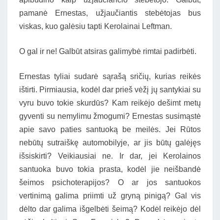
pamanė Ernestas, užjaučiantis stebėtojas bus
viskas, kuo galėsiu tapti Kerolainai Leftman.
O gal ir ne! Galbūt atsiras galimybė rimtai padirbėti.
Ernestas tyliai sudarė sąrašą sričių, kurias reikės
ištirti. Pirmiausia, kodėl dar prieš vėžį jų santykiai su
vyru buvo tokie skurdūs? Kam reikėjo dešimt metų
gyventi su nemylimu žmogumi? Ernestas susimąstė
apie savo paties santuoką be meilės. Jei Rūtos
nebūtų sutraiškę automobilyje, ar jis būtų galėjęs
išsiskirti? Veikiausiai ne. Ir dar, jei Kerolainos
santuoka buvo tokia prasta, kodėl jie neišbandė
šeimos psichoterapijos? O ar jos santuokos
vertinimą galima priimti už gryną pinigą? Gal vis
dėlto dar galima išgelbėti šeimą? Kodėl reikėjo dėl