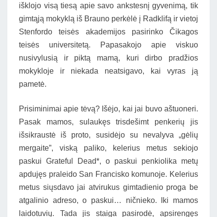
išklojo visą tiesą apie savo ankstesnį gyvenimą, tik
gimtąją mokyklą iš Brauno perkėlė į Radklifą ir vietoj
Stenfordo teisės akademijos pasirinko Čikagos
teisės universitetą. Papasakojo apie viskuo
nusivylusią ir piktą mamą, kuri dirbo pradžios
mokykloje ir niekada neatsigavo, kai vyras ją
pametė.
Prisiminimai apie tėvą? Išėjo, kai jai buvo aštuoneri.
Pasak mamos, sulaukęs trisdešimt penkerių jis
išsikraustė iš proto, susidėjo su nevalyva „gėlių
mergaite”, viską paliko, kelerius metus sekiojo
paskui Grateful Dead*, o paskui penkiolika metų
apdujęs praleido San Francisko komunoje. Kelerius
metus siųsdavo jai atvirukus gimtadienio proga be
atgalinio adreso, o paskui… ničnieko. Iki mamos
laidotuvių. Tada jis staiga pasirodė, apsirengęs