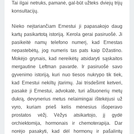
Tai ilgai netruks, pamanė, gal-būt užteks dviejų trijų
konsultacijų.
Nieko neįtariančiam Ernestui ji papasakojo daug
kartų pasikartotą istoriją. Kerola gerai pasiruošė. Ji
pasikeitė namų telefono numerį, kad Ernestas
nepastebėtų, jog numeris tas pats kaip Džastino.
Mokėjo grynais, kad nereikėtų atsidaryti sąskaitos
mergautine Leftman pavarde. Ir pasiruošė savo
gyvenimo istoriją, kuri nuo tiesos nukrypo tik tiek,
kad Ernestui nekiltų įtarimų. Jai trisdešimt ketveri,
pasakė ji Ernestui, advokatė, turi aštuonerių metų
dukrą, devynerius metus nelaimingai ištekėjusi už
vyro, kuriam prieš kelis mėnesius išoperavo
prostatos vėžį. Vėžys atsikartojo, jį gydė
orchiektomija, hormonais ir chemoterapija. Dar
norėjo pasakyti, kad dėl hormonų ir pašalintų