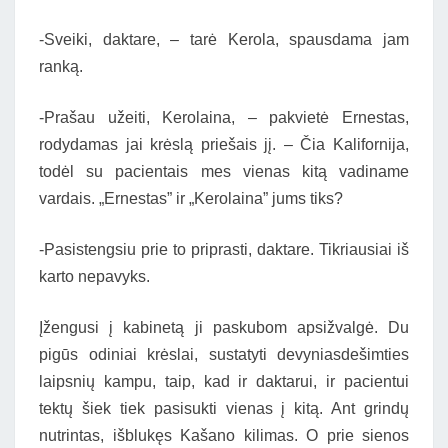
-Sveiki, daktare, – tarė Kerola, spausdama jam
ranką.
-Prašau užeiti, Kerolaina, – pakvietė Ernestas,
rodydamas jai krėslą priešais jį. – Čia Kalifornija,
todėl su pacientais mes vienas kitą vadiname
vardais. „Ernestas” ir „Kerolaina” jums tiks?
-Pasistengsiu prie to priprasti, daktare. Tikriausiai iš
karto nepavyks.
Įžengusi į kabinetą ji paskubom apsižvalgė. Du
pigūs odiniai krėslai, sustatyti devyniasdešimties
laipsnių kampu, taip, kad ir daktarui, ir pacientui
tektų šiek tiek pasisukti vienas į kitą. Ant grindų
nutrintas, išblukęs Kašano kilimas. O prie sienos