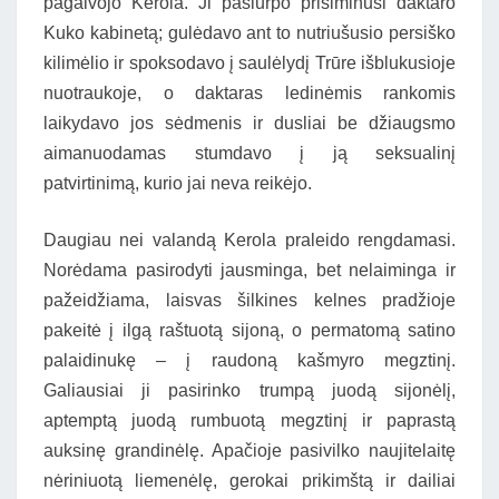
pagalvojo Kerola. Ji pašiurpo prisiminusi daktaro
Kuko kabinetą; gulėdavo ant to nutriušusio persiško
kilimėlio ir spoksodavo į saulėlydį Trūre išblukusioje
nuotraukoje, o daktaras ledinėmis rankomis
laikydavo jos sėdmenis ir dusliai be džiaugsmo
aimanuodamas stumdavo į ją seksualinį
patvirtinimą, kurio jai neva reikėjo.
Daugiau nei valandą Kerola praleido rengdamasi.
Norėdama pasirodyti jausminga, bet nelaiminga ir
pažeidžiama, laisvas šilkines kelnes pradžioje
pakeitė į ilgą raštuotą sijoną, o permatomą satino
palaidinukę – į raudoną kašmyro megztinį.
Galiausiai ji pasirinko trumpą juodą sijonėlį,
aptemptą juodą rumbuotą megztinį ir paprastą
auksinę grandinėlę. Apačioje pasivilko naujitelaitę
nėriniuotą liemenėlę, gerokai prikimštą ir dailiai