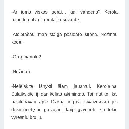
-Ar jums viskas gerai… gal vandens? Kerola
papurtė galvą ir greitai susitvardė.
-Atsiprašau, man staiga pasidarė silpna. Nežinau
kodėl.
-O ką manote?
-Nežinau.
-Neleiskite išnykti šiam jausmui, Kerolaina.
Sulaikykite jį dar kelias akimirkas. Tai nutiko, kai
pasiteiravau apie Džebą ir jus. Įsivaizdavau jus
dešimtmetę ir galvojau, kaip gyvenote su tokiu
vyresniu broliu.