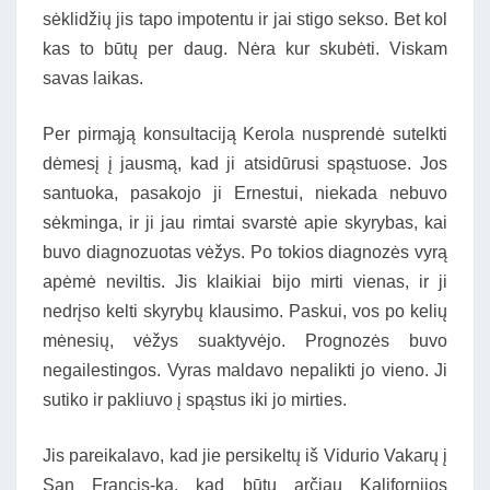
sėklidžių jis tapo impotentu ir jai stigo sekso. Bet kol
kas to būtų per daug. Nėra kur skubėti. Viskam
savas laikas.
Per pirmąją konsultaciją Kerola nusprendė sutelkti
dėmesį į jausmą, kad ji atsidūrusi spąstuose. Jos
santuoka, pasakojo ji Ernestui, niekada nebuvo
sėkminga, ir ji jau rimtai svarstė apie skyrybas, kai
buvo diagnozuotas vėžys. Po tokios diagnozės vyrą
apėmė neviltis. Jis klaikiai bijo mirti vienas, ir ji
nedrįso kelti skyrybų klausimo. Paskui, vos po kelių
mėnesių, vėžys suaktyvėjo. Prognozės buvo
negailestingos. Vyras maldavo nepalikti jo vieno. Ji
sutiko ir pakliuvo į spąstus iki jo mirties.
Jis pareikalavo, kad jie persikeltų iš Vidurio Vakarų į
San Francis-ką, kad būtų arčiau Kalifornijos