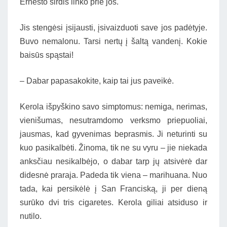
Ernesto širdis linko prie jos.
Jis stengėsi įsijausti, įsivaizduoti save jos padėtyje.
Buvo nemalonu. Tarsi nertų į šaltą vandenį. Kokie
baisūs spąstai!
– Dabar papasakokite, kaip tai jus paveikė.
Kerola išpyškino savo simptomus: nemiga, nerimas,
vienišumas, nesutramdomo verksmo priepuoliai,
jausmas, kad gyvenimas beprasmis. Ji neturinti su
kuo pasikalbėti. Žinoma, tik ne su vyru – jie niekada
anksčiau nesikalbėjo, o dabar tarp jų atsivėrė dar
didesnė praraja. Padeda tik viena – marihuana. Nuo
tada, kai persikėlė į San Franciską, ji per dieną
surūko dvi tris cigaretes. Kerola giliai atsiduso ir
nutilo.