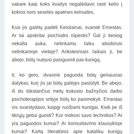
vakare kaip koks kvailys negalėdavo rasti kelio į
kokios nors seselės apatines kelnaites.
Kuo jis galėtų padėti Kerolainai, svarstė Ernestas.
Ar tai apskritai psichiatro rūpestis? Gal ji tiesiog
nekalta auka, netinkamu laiku atsidūrusi
netinkamoje vietoje? Ankstesniais laikais ji, be
abejo, būtų nuėjusi pasiguosti pas kunigą.
Ir, ko gero, dvasinė paguoda būtų geriausias
dalykas, kurį jis jai būtų galėjęs pasiūlyti. Be abejo,
iš du tūkstančius metų trukusio bažnyčios darbo
psichoterapijos srityje būtų ko pasimokyti. Ernestas
vis svarstydavo, kaipgi ruošiami kunigai. Kiek jie iš
tikrųjų geba guosti? Kur mokosi savo technikos? Ar
yra paguodos kursai? Ar konsultavimo klausykloje
kursai? Kartą literatūros apie katalikų kunigų