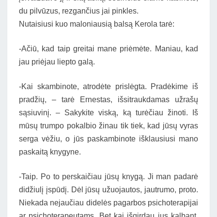
du pilvūzus, rezgančius jai pinkles.
Nutaisiusi kuo maloniausią balsą Kerola tarė:
-Ačiū, kad taip greitai mane priėmėte. Maniau, kad
jau priėjau liepto galą.
-Kai skambinote, atrodėte prislėgta. Pradėkime iš
pradžių, – tarė Ernestas, išsitraukdamas užrašų
sąsiuvinį. – Sakykite viską, ką turėčiau žinoti. Iš
mūsų trumpo pokalbio žinau tik tiek, kad jūsų vyras
serga vėžiu, o jūs paskambinote išklausiusi mano
paskaitą knygyne.
-Taip. Po to perskaičiau jūsų knygą. Ji man padarė
didžiulį įspūdį. Dėl jūsų užuojautos, jautrumo, proto.
Niekada nejaučiau didelės pagarbos psichoterapijai
ar psichoterapeutams. Bet kai išgirdau jus kalbant,