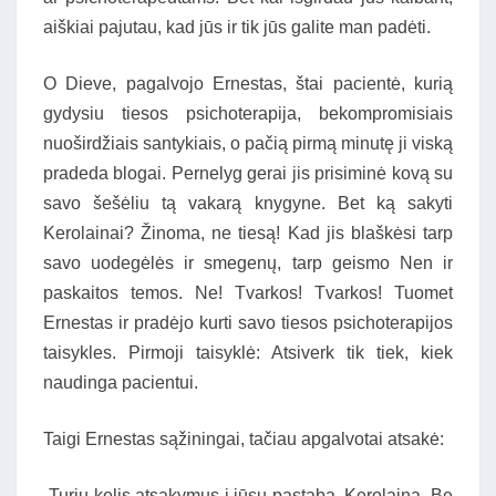
aiškiai pajutau, kad jūs ir tik jūs galite man padėti.
O Dieve, pagalvojo Ernestas, štai pacientė, kurią
gydysiu tiesos psichoterapija, bekompromisiais
nuoširdžiais santykiais, o pačią pirmą minutę ji viską
pradeda blogai. Pernelyg gerai jis prisiminė kovą su
savo šešėliu tą vakarą knygyne. Bet ką sakyti
Kerolainai? Žinoma, ne tiesą! Kad jis blaškėsi tarp
savo uodegėlės ir smegenų, tarp geismo Nen ir
paskaitos temos. Ne! Tvarkos! Tvarkos! Tuomet
Ernestas ir pradėjo kurti savo tiesos psichoterapijos
taisykles. Pirmoji taisyklė: Atsiverk tik tiek, kiek
naudinga pacientui.
Taigi Ernestas sąžiningai, tačiau apgalvotai atsakė:
-Turiu kelis atsakymus į jūsų pastabą, Kerolaina. Be