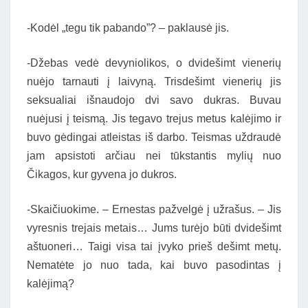
-Kodėl „tegu tik pabando”? – paklausė jis.
-Džebas vedė devyniolikos, o dvidešimt vienerių
nuėjo tarnauti į laivyną. Trisdešimt vienerių jis
seksualiai išnaudojo dvi savo dukras. Buvau
nuėjusi į teismą. Jis tegavo trejus metus kalėjimo ir
buvo gėdingai atleistas iš darbo. Teismas uždraudė
jam apsistoti arčiau nei tūkstantis mylių nuo
Čikagos, kur gyvena jo dukros.
-Skaičiuokime. – Ernestas pažvelgė į užrašus. – Jis
vyresnis trejais metais… Jums turėjo būti dvidešimt
aštuoneri… Taigi visa tai įvyko prieš dešimt metų.
Nematėte jo nuo tada, kai buvo pasodintas į
kalėjimą?