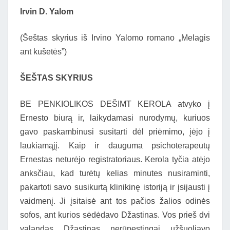
Irvin D. Yalom
(Šeštas skyrius iš Irvino Yalomo romano „Melagis
ant kušetės”)
ŠEŠTAS SKYRIUS
BE PENKIOLIKOS DEŠIMT KEROLA atvyko į
Ernesto biurą ir, laikydamasi nurodymų, kuriuos
gavo paskambinusi susitarti dėl priėmimo, įėjo į
laukiamąjį. Kaip ir dauguma psichoterapeutų
Ernestas neturėjo registratoriaus. Kerola tyčia atėjo
anksčiau, kad turėtų kelias minutes nusiraminti,
pakartoti savo susikurtą klinikinę istoriją ir įsijausti į
vaidmenį. Ji įsitaisė ant tos pačios žalios odinės
sofos, ant kurios sėdėdavo Džastinas. Vos prieš dvi
valandas Džastinas nerūpestingai užšuoliavo