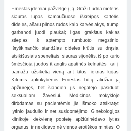
Ernestas įdėmiai pažvelgė į ją. Graži liūdna moteris:
siauras lūpas kampučiuose iškreipęs kartėlis,
didelės, ašarų pilnos rudos kaip karvės akys, trumpi
garbanoti juodi plaukai; ilgas grakštus kaklas
stiepiasi iš aptempto rumbuoto megztinio,
išryškinančio standžias dideles krūtis su drąsiai
atsikišusiais speneliais; siauras sijonėlis, iš po kurio
šmėsčioja juodos it anglis apatinės kelnaitės, kai ji
pamažu užsikelia vieną ant kitos lieknas kojas.
Kitomis aplinkybėmis Ernestas būtų atidžiai ją
apžiūrėjęs, bet šiandien jis negalėjo pasiduoti
seksualiam žavesiui. Medicinos mokykloje
dirbdamas su pacientėmis jis išmoko atsikratyti
lytinio jaudulio ir net susidomėjimo. Ginekologijos
klinikoje kiekvieną popietę apžiūrinėdavo lyties
organus, ir nekildavo nė vienos erotiškos minties. O