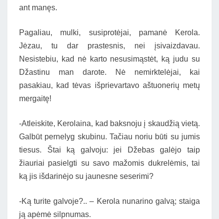
ant manęs.
Pagaliau, mulki, susiprotėjai, pamanė Kerola.
Jėzau, tu dar prastesnis, nei įsivaizdavau.
Nesistebiu, kad nė karto nesusimąstėt, ką judu su
Džastinu man darote. Nė nemirktelėjai, kai
pasakiau, kad tėvas išprievartavo aštuonerių metų
mergaitę!
-Atleiskite, Kerolaina, kad baksnoju į skaudžią vietą.
Galbūt pernelyg skubinu. Tačiau noriu būti su jumis
tiesus. Štai ką galvoju: jei Džebas galėjo taip
žiauriai pasielgti su savo mažomis dukrelėmis, tai
ką jis išdarinėjo su jaunesne seserimi?
-Ką turite galvoje?.. – Kerola nunarino galvą; staiga
ją apėmė silpnumas.