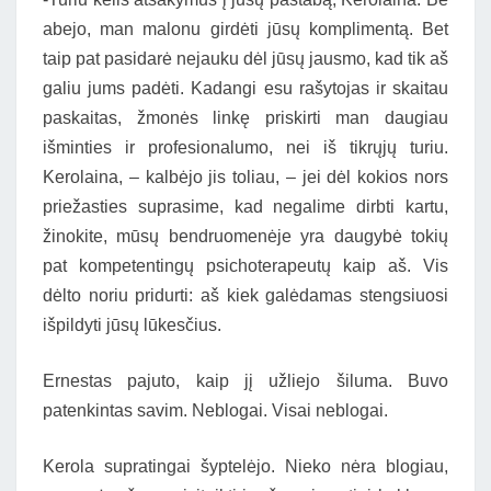
abejo, man malonu girdėti jūsų komplimentą. Bet
taip pat pasidarė nejauku dėl jūsų jausmo, kad tik aš
galiu jums padėti. Kadangi esu rašytojas ir skaitau
paskaitas, žmonės linkę priskirti man daugiau
išminties ir profesionalumo, nei iš tikrųjų turiu.
Kerolaina, – kalbėjo jis toliau, – jei dėl kokios nors
priežasties suprasime, kad negalime dirbti kartu,
žinokite, mūsų bendruomenėje yra daugybė tokių
pat kompetentingų psichoterapeutų kaip aš. Vis
dėlto noriu pridurti: aš kiek galėdamas stengsiuosi
išpildyti jūsų lūkesčius.
Ernestas pajuto, kaip jį užliejo šiluma. Buvo
patenkintas savim. Neblogai. Visai neblogai.
Kerola supratingai šyptelėjo. Nieko nėra blogiau,