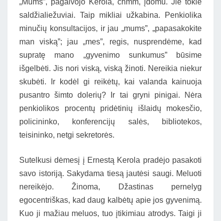
„Mums”, pagalvojo Kerola, chmm, įdomu. Jie tokie
saldžialiežuviai. Taip mikliai užkabina. Penkiolika
minučių konsultacijos, ir jau „mums”, „papasakokite
man viską”; jau „mes”, regis, nusprendėme, kad
supratę mano „gyvenimo sunkumus” būsime
išgelbėti. Jis nori viską, viską žinoti. Nereikia niekur
skubėti. Ir kodėl gi reikėtų, kai valanda kainuoja
pusantro šimto dolerių? Ir tai gryni pinigai. Nėra
penkiolikos procentų pridėtinių išlaidų mokesčio,
policininko, konferencijų salės, bibliotekos,
teisininko, netgi sekretorės.
Sutelkusi dėmesį į Ernestą Kerola pradėjo pasakoti
savo istoriją. Sakydama tiesą jautėsi saugi. Meluoti
nereikėjo. Žinoma, Džastinas pernelyg
egocentriškas, kad daug kalbėtų apie jos gyvenimą.
Kuo ji mažiau meluos, tuo įtikimiau atrodys. Taigi ji