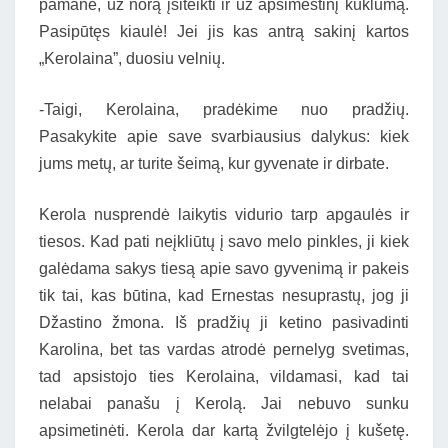
pamanė, už norą įsiteikti ir už apsimestinį kuklumą.
Pasipūtęs kiaulė! Jei jis kas antrą sakinį kartos
„Kerolaina”, duosiu velnių.
-Taigi, Kerolaina, pradėkime nuo pradžių.
Pasakykite apie save svarbiausius dalykus: kiek
jums metų, ar turite šeimą, kur gyvenate ir dirbate.
Kerola nusprendė laikytis vidurio tarp apgaulės ir
tiesos. Kad pati neįkliūtų į savo melo pinkles, ji kiek
galėdama sakys tiesą apie savo gyvenimą ir pakeis
tik tai, kas būtina, kad Ernestas nesuprastų, jog ji
Džastino žmona. Iš pradžių ji ketino pasivadinti
Karolina, bet tas vardas atrodė pernelyg svetimas,
tad apsistojo ties Kerolaina, vildamasi, kad tai
nelabai panašu į Kerolą. Jai nebuvo sunku
apsimetinėti. Kerola dar kartą žvilgtelėjo į kušetę.