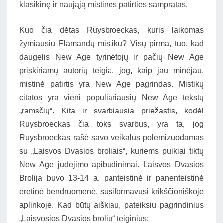
klasikinę ir naująją mistinės patirties sampratas.
Kuo čia dėtas Ruysbroeckas, kuris laikomas
žymiausiu Flamandų mistiku? Visų pirma, tuo, kad
daugelis New Age tyrinėtojų ir pačių New Age
priskiriamų autorių teigia, jog, kaip jau minėjau,
mistinė patirtis yra New Age pagrindas. Mistikų
citatos yra vieni populiariausių New Age tekstų
„ramsčių“. Kita ir svarbiausia priežastis, kodėl
Ruysbroeckas čia toks svarbus, yra ta, jog
Ruysbroeckas rašė savo veikalus polemizuodamas
su „Laisvos Dvasios broliais“, kuriems puikiai tiktų
New Age judėjimo apibūdinimai. Laisvos Dvasios
Brolija buvo 13-14 a. panteistinė ir panenteistinė
eretinė bendruomenė, susiformavusi krikščioniškoje
aplinkoje. Kad būtų aiškiau, pateiksiu pagrindinius
„Laisvosios Dvasios brolių“ teiginius: