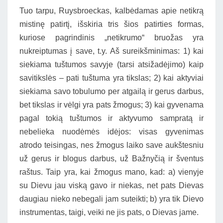
Tuo tarpu, Ruysbroeckas, kalbėdamas apie netikrą
mistinę patirtį, išskiria tris šios patirties formas,
kuriose pagrindinis „netikrumo“ bruožas yra
nukreiptumas į save, t.y. Aš sureikšminimas: 1) kai
siekiama tuštumos savyje (tarsi atsižadėjimo) kaip
savitikslės – pati tuštuma yra tikslas; 2) kai aktyviai
siekiama savo tobulumo per atgailą ir gerus darbus,
bet tikslas ir vėlgi yra pats žmogus; 3) kai gyvenama
pagal tokią tuštumos ir aktyvumo sampratą ir
nebelieka nuodėmės idėjos: visas gyvenimas
atrodo teisingas, nes žmogus laiko save aukštesniu
už gerus ir blogus darbus, už Bažnyčią ir šventus
raštus. Taip yra, kai žmogus mano, kad: a) vienyje
su Dievu jau viską gavo ir niekas, net pats Dievas
daugiau nieko nebegali jam suteikti; b) yra tik Dievo
instrumentas, taigi, veiki ne jis pats, o Dievas jame.