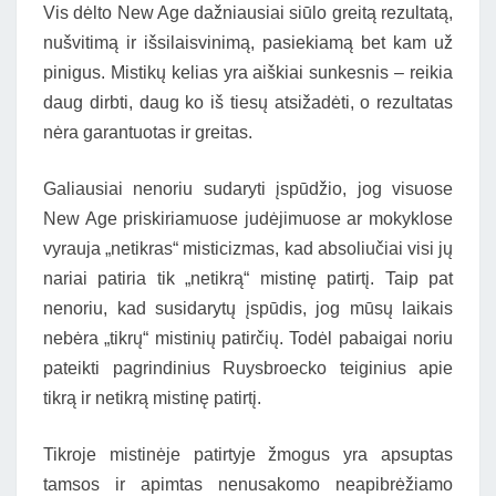
Vis dėlto New Age dažniausiai siūlo greitą rezultatą,
nušvitimą ir išsilaisvinimą, pasiekiamą bet kam už
pinigus. Mistikų kelias yra aiškiai sunkesnis – reikia
daug dirbti, daug ko iš tiesų atsižadėti, o rezultatas
nėra garantuotas ir greitas.
Galiausiai nenoriu sudaryti įspūdžio, jog visuose
New Age priskiriamuose judėjimuose ar mokyklose
vyrauja „netikras“ misticizmas, kad absoliučiai visi jų
nariai patiria tik „netikrą“ mistinę patirtį. Taip pat
nenoriu, kad susidarytų įspūdis, jog mūsų laikais
nebėra „tikrų“ mistinių patirčių. Todėl pabaigai noriu
pateikti pagrindinius Ruysbroecko teiginius apie
tikrą ir netikrą mistinę patirtį.
Tikroje mistinėje patirtyje žmogus yra apsuptas
tamsos ir apimtas nenusakomo neapibrėžiamo