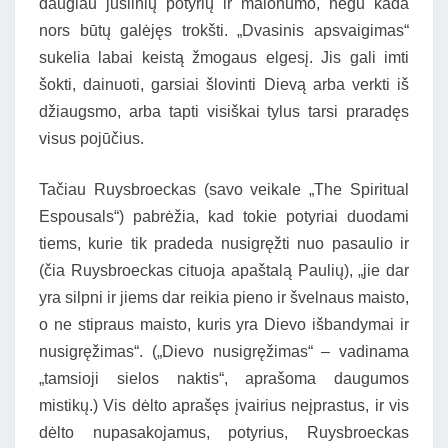
daugiau juslinių potyrių ir malonumo, negu kada
nors būtų galėjęs trokšti. „Dvasinis apsvaigimas“
sukelia labai keistą žmogaus elgesį. Jis gali imti
šokti, dainuoti, garsiai šlovinti Dievą arba verkti iš
džiaugsmo, arba tapti visiškai tylus tarsi praradęs
visus pojūčius.
Tačiau Ruysbroeckas (savo veikale „The Spiritual
Espousals“) pabrėžia, kad tokie potyriai duodami
tiems, kurie tik pradeda nusigręžti nuo pasaulio ir
(čia Ruysbroeckas cituoja apaštalą Paulių), „jie dar
yra silpni ir jiems dar reikia pieno ir švelnaus maisto,
o ne stipraus maisto, kuris yra Dievo išbandymai ir
nusigręžimas“. („Dievo nusigręžimas“ – vadinama
„tamsioji sielos naktis“, aprašoma daugumos
mistikų.) Vis dėlto aprašęs įvairius neįprastus, ir vis
dėlto nupasakojamus, potyrius, Ruysbroeckas