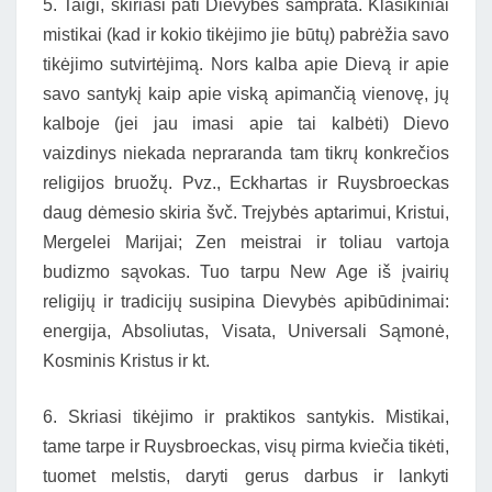
5. Taigi, skiriasi pati Dievybės samprata. Klasikiniai
mistikai (kad ir kokio tikėjimo jie būtų) pabrėžia savo
tikėjimo sutvirtėjimą. Nors kalba apie Dievą ir apie
savo santykį kaip apie viską apimančią vienovę, jų
kalboje (jei jau imasi apie tai kalbėti) Dievo
vaizdinys niekada nepraranda tam tikrų konkrečios
religijos bruožų. Pvz., Eckhartas ir Ruysbroeckas
daug dėmesio skiria švč. Trejybės aptarimui, Kristui,
Mergelei Marijai; Zen meistrai ir toliau vartoja
budizmo sąvokas. Tuo tarpu New Age iš įvairių
religijų ir tradicijų susipina Dievybės apibūdinimai:
energija, Absoliutas, Visata, Universali Sąmonė,
Kosminis Kristus ir kt.
6. Skriasi tikėjimo ir praktikos santykis. Mistikai,
tame tarpe ir Ruysbroeckas, visų pirma kviečia tikėti,
tuomet melstis, daryti gerus darbus ir lankyti