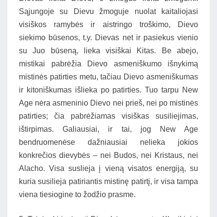
Sąjungoje su Dievu žmoguje nuolat kaitaliojasi
visiškos ramybės ir aistringo troškimo, Dievo
siekimo būsenos, t.y. Dievas net ir pasiekus vienio
su Juo būseną, lieka visiškai Kitas. Be abejo,
mistikai pabrėžia Dievo asmeniškumo išnykimą
mistinės patirties metu, tačiau Dievo asmeniškumas
ir kitoniškumas išlieka po patirties. Tuo tarpu New
Age nėra asmeninio Dievo nei prieš, nei po mistinės
patirties; čia pabrėžiamas visiškas susiliejimas,
ištirpimas. Galiausiai, ir tai, jog New Age
bendruomenėse dažniausiai nelieka jokios
konkrečios dievybės – nei Budos, nei Kristaus, nei
Alacho. Visa suslieja į vieną visatos energiją, su
kuria susilieja patiriantis mistinę patirtį, ir visa tampa
viena tiesiogine to žodžio prasme.