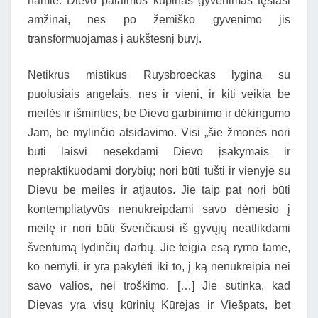
namie. Dievo palaimos kupinas gyvenimas tęsiasi
amžinai, nes po žemiško gyvenimo jis
transformuojamas į aukštesnį būvį.
Netikrus mistikus Ruysbroeckas lygina su
puolusiais angelais, nes ir vieni, ir kiti veikia be
meilės ir išminties, be Dievo garbinimo ir dėkingumo
Jam, be mylinčio atsidavimo. Visi „šie žmonės nori
būti laisvi nesekdami Dievo įsakymais ir
nepraktikuodami dorybių; nori būti tušti ir vienyje su
Dievu be meilės ir atjautos. Jie taip pat nori būti
kontempliatyvūs nenukreipdami savo dėmesio į
meilę ir nori būti švenčiausi iš gyvųjų neatlikdami
šventumą lydinčių darbų. Jie teigia esą rymo tame,
ko nemyli, ir yra pakylėti iki to, į ką nenukreipia nei
savo valios, nei troškimo. […] Jie sutinka, kad
Dievas yra visų kūrinių Kūrėjas ir Viešpats, bet