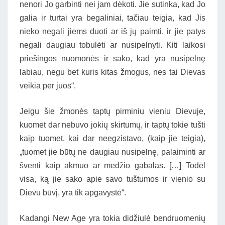
nenori Jo garbinti nei jam dėkoti. Jie sutinka, kad Jo
galia ir turtai yra begaliniai, tačiau teigia, kad Jis
nieko negali jiems duoti ar iš jų paimti, ir jie patys
negali daugiau tobulėti ar nusipelnyti. Kiti laikosi
priešingos nuomonės ir sako, kad yra nusipelnę
labiau, negu bet kuris kitas žmogus, nes tai Dievas
veikia per juos“.
Jeigu šie žmonės taptų pirminiu vieniu Dievuje,
kuomet dar nebuvo jokių skirtumų, ir taptų tokie tušti
kaip tuomet, kai dar neegzistavo, (kaip jie teigia),
„tuomet jie būtų ne daugiau nusipelnę, palaiminti ar
šventi kaip akmuo ar medžio gabalas. […] Todėl
visa, ką jie sako apie savo tuštumos ir vienio su
Dievu būvį, yra tik apgavystė“.
Kadangi New Age yra tokia didžiulė bendruomenių