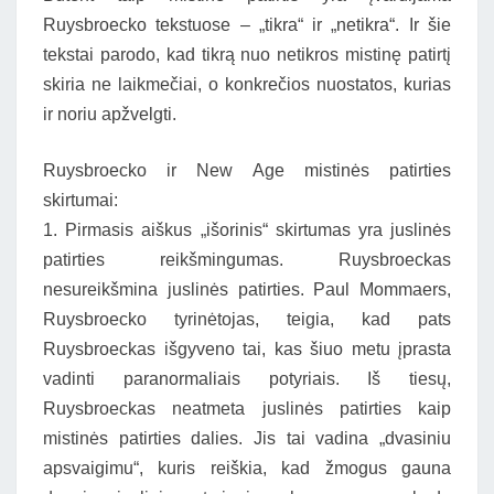
Ruysbroecko tekstuose – „tikra“ ir „netikra“. Ir šie
tekstai parodo, kad tikrą nuo netikros mistinę patirtį
skiria ne laikmečiai, o konkrečios nuostatos, kurias
ir noriu apžvelgti.
Ruysbroecko ir New Age mistinės patirties
skirtumai:
1. Pirmasis aiškus „išorinis“ skirtumas yra juslinės
patirties reikšmingumas. Ruysbroeckas
nesureikšmina juslinės patirties. Paul Mommaers,
Ruysbroecko tyrinėtojas, teigia, kad pats
Ruysbroeckas išgyveno tai, kas šiuo metu įprasta
vadinti paranormaliais potyriais. Iš tiesų,
Ruysbroeckas neatmeta juslinės patirties kaip
mistinės patirties dalies. Jis tai vadina „dvasiniu
apsvaigimu“, kuris reiškia, kad žmogus gauna