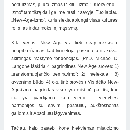
populizmas, pliuralizmas ir kiti „-izmai“. Kiekvieno „-
izmo“ tam tikrą dalį galime rasti ir savyje. Tuo labiau,
„New-Age-izmo“, kuris siekia apjungti visas kultūras,
religijas ir dar mokslinį mąstymą.
Kita vertus, New Age yra tiek neapibrėžtas ir
neapibrėžiamas, kad tyrinėtojai priskiria jam visiškai
skirtingas mąstymo tendencijas. (PhD. Michael D.
Langone išskiria 4 pagrindines New Age sroves: 1)
„transformuojančio treniravimo“; 2) intelektuali; 3)
gyvenimo būdo; 4) okultinė srovės.) Vis dėlto New-
Age-izmo pagrindas visur yra mistinė patirtis, kuri
čia yra įvardijama kaip vienio ir vienybės,
harmonijos su savimi, pasauliu, aukštesnėmis
galiomis ir Absoliutu išgyvenimas.
Tačiau, kaip pastebi kone kiekvienas misticizmo