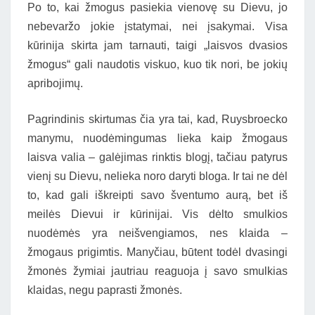
Po to, kai žmogus pasiekia vienovę su Dievu, jo
nebevaržo jokie įstatymai, nei įsakymai. Visa
kūrinija skirta jam tarnauti, taigi „laisvos dvasios
žmogus“ gali naudotis viskuo, kuo tik nori, be jokių
apribojimų.
Pagrindinis skirtumas čia yra tai, kad, Ruysbroecko
manymu, nuodėmingumas lieka kaip žmogaus
laisva valia – galėjimas rinktis blogį, tačiau patyrus
vienį su Dievu, nelieka noro daryti bloga. Ir tai ne dėl
to, kad gali iškreipti savo šventumo aurą, bet iš
meilės Dievui ir kūrinijai. Vis dėlto smulkios
nuodėmės yra neišvengiamos, nes klaida –
žmogaus prigimtis. Manyčiau, būtent todėl dvasingi
žmonės žymiai jautriau reaguoja į savo smulkias
klaidas, negu paprasti žmonės.