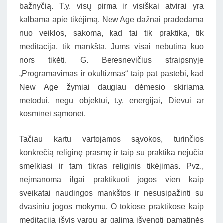
bažnyčią. T.y. visų pirma ir visiškai atvirai yra
kalbama apie tikėjimą. New Age dažnai pradedama
nuo veiklos, sakoma, kad tai tik praktika, tik
meditacija, tik mankšta. Jums visai nebūtina kuo
nors tikėti. G. Beresnevičius straipsnyje
„Programavimas ir okultizmas“ taip pat pastebi, kad
New Age žymiai daugiau dėmesio skiriama
metodui, negu objektui, t.y. energijai, Dievui ar
kosminei sąmonei.
Tačiau kartu vartojamos sąvokos, turinčios
konkrečią religinę prasmę ir taip su praktika nejučia
smelkiasi ir tam tikras religinis tikėjimas. Pvz.,
neįmanoma ilgai praktikuoti jogos vien kaip
sveikatai naudingos mankštos ir nesusipažinti su
dvasiniu jogos mokymu. O tokiose praktikose kaip
meditacija išvis vargu ar galima išvengti pamatinės