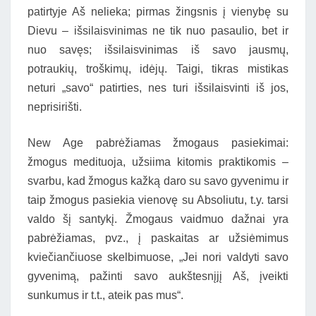
patirtyje Aš nelieka; pirmas žingsnis į vienybę su
Dievu – išsilaisvinimas ne tik nuo pasaulio, bet ir
nuo savęs; išsilaisvinimas iš savo jausmų,
potraukių, troškimų, idėjų. Taigi, tikras mistikas
neturi „savo“ patirties, nes turi išsilaisvinti iš jos,
neprisirišti.
New Age pabrėžiamas žmogaus pasiekimai:
žmogus medituoja, užsiima kitomis praktikomis –
svarbu, kad žmogus kažką daro su savo gyvenimu ir
taip žmogus pasiekia vienovę su Absoliutu, t.y. tarsi
valdo šį santykį. Žmogaus vaidmuo dažnai yra
pabrėžiamas, pvz., į paskaitas ar užsiėmimus
kviečiančiuose skelbimuose, „Jei nori valdyti savo
gyvenimą, pažinti savo aukštesnįjį Aš, įveikti
sunkumus ir t.t., ateik pas mus“.