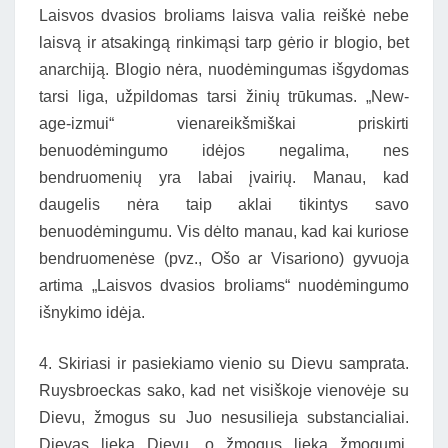
Laisvos dvasios broliams laisva valia reiškė nebe
laisvą ir atsakingą rinkimąsi tarp gėrio ir blogio, bet
anarchiją. Blogio nėra, nuodėmingumas išgydomas
tarsi liga, užpildomas tarsi žinių trūkumas. „New-
age-izmui“ vienareikšmiškai priskirti
benuodėmingumo idėjos negalima, nes
bendruomenių yra labai įvairių. Manau, kad
daugelis nėra taip aklai tikintys savo
benuodėmingumu. Vis dėlto manau, kad kai kuriose
bendruomenėse (pvz., Ošo ar Visariono) gyvuoja
artima „Laisvos dvasios broliams“ nuodėmingumo
išnykimo idėja.
4. Skiriasi ir pasiekiamo vienio su Dievu samprata.
Ruysbroeckas sako, kad net visiškoje vienovėje su
Dievu, žmogus su Juo nesusilieja substancialiai.
Dievas lieka Dievu, o žmogus lieka žmogumi.