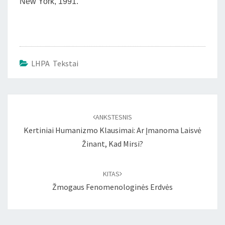
New York, 1991.
LHPA Tekstai
Įrašo
naršymas
ANKSTESNIS
Kertiniai Humanizmo Klausimai: Ar Įmanoma Laisvė
Žinant, Kad Mirsi?
KITAS
Žmogaus Fenomenologinės Erdvės