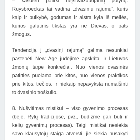
– kasdien patirsi neįsivaizduojamų potyrių.
Ruysbroeckas tai vadina „dvasiniu rajumu“, kuris
kaip ir puikybė, godumas ir aistra kyla iš meilės,
kurios galutinis tikslas yra ne Dievas, o pats
žmogus.
Tendenciją į „dvasinį rajumą“ galima nesunkiai
pastebėti New Age judėjime apskritai ir Lietuvos
žmonių tarpe konkrečiai. Nuo vienos dvasinės
patirties puolama prie kitos, nuo vienos praktikos
prie kitos, trečios, ir niekaip nepavyksta numalšinti
to dvasinio troškulio.
8. Nušvitimas mistikui – viso gyvenimo procesas
(beje, Rytų tradicijose, pvz., budizme gali būti ir
kelių gyvenimų procesas). Taigi mistikai nesiekia
savo klausytojų staiga atversti, jie siekia nusakyti