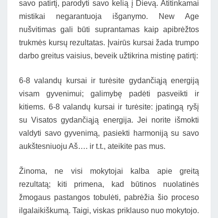
savo patirtį, parodyti savo kelią į Dievą. Atitinkamai
mistikai negarantuoja išganymo. New Age
nušvitimas gali būti suprantamas kaip apibrėžtos
trukmės kursų rezultatas. Įvairūs kursai žada trumpo
darbo greitus vaisius, beveik užtikrina mistinę patirtį:
6-8 valandų kursai ir turėsite gydančiąją energiją
visam gyvenimui; galimybę padėti pasveikti ir
kitiems. 6-8 valandų kursai ir turėsite: įpatingą ryšį
su Visatos gydančiąją energija. Jei norite išmokti
valdyti savo gyvenimą, pasiekti harmoniją su savo
aukštesniuoju Aš…. ir t.t., ateikite pas mus.
Žinoma, ne visi mokytojai kalba apie greitą
rezultatą; kiti primena, kad būtinos nuolatinės
žmogaus pastangos tobulėti, pabrėžia šio proceso
ilgalaikiškumą. Taigi, viskas priklauso nuo mokytojo.