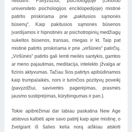
nebūtini. Pavyzdžiui, psichologijoje (Oxfordo
universiteto psichologijos enciklopedijoje) mistinė
patirtis priskiriama prie „pakitusios sąmonės
būsenų“. Kaip pakitusios sąmonės būsenos
įvardijamos ir hipnotinės ar psichotropinių medžiagų
sukeltos būsenos, transas, miegas ir kt. Taip pat
mistinė patirtis priskiriama ir prie „viršūnės“ patirčių.
„Viršūnės“ patirtis gali lemti meilės santykis, gamtos
ar meno pajautimas, meditacija, intelekto įžvalga ar
fizinis aktyvumas. Tačiau šios patirtys apibūdinamos
kaip trumpalaikės, nors ir turinčios pozityvų poveikį
(pavyzdžiui, savivertės pagerėjimas, prasmės
jausmo sustiprėjimas, kūrybingumas ir pan.).
Tokie apibrėžimai dar labiau paskatina New Age
atstovus kalbėti apie savo patirtį kaip apie mistinę, o
žvelgiant iš šalies kelia norą aiškiau atskirti