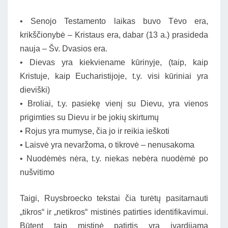
• Senojo Testamento laikas buvo Tėvo era,
krikščionybė – Kristaus era, dabar (13 a.) prasideda
nauja – Šv. Dvasios era.
• Dievas yra kiekviename kūrinyje, (taip, kaip
Kristuje, kaip Eucharistijoje, t.y. visi kūriniai yra
dieviški)
• Broliai, t.y. pasiekę vienį su Dievu, yra vienos
prigimties su Dievu ir be jokių skirtumų
• Rojus yra mumyse, čia jo ir reikia ieškoti
• Laisvė yra nevaržoma, o tikrovė – nenusakoma
• Nuodėmės nėra, t.y. niekas nebėra nuodėmė po
nušvitimo
Taigi, Ruysbroecko tekstai čia turėtų pasitarnauti
„tikros“ ir „netikros“ mistinės patirties identifikavimui.
Būtent taip mistinė patirtis yra įvardijama