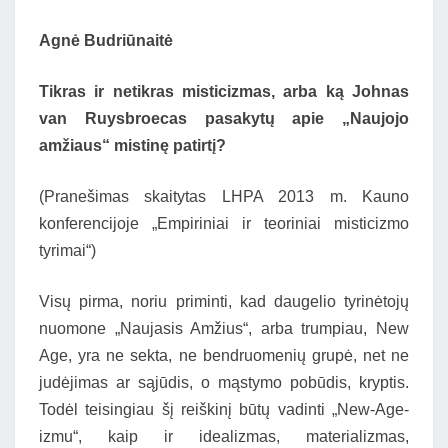
Agnė Budriūnaitė
Tikras ir netikras misticizmas, arba ką Johnas
van Ruysbroecas pasakytų apie „Naujojo
amžiaus“ mistinę patirtį?
(Pranešimas skaitytas LHPA 2013 m. Kauno
konferencijoje „Empiriniai ir teoriniai misticizmo
tyrimai“)
Visų pirma, noriu priminti, kad daugelio tyrinėtojų
nuomone „Naujasis Amžius“, arba trumpiau, New
Age, yra ne sekta, ne bendruomenių grupė, net ne
judėjimas ar sąjūdis, o mąstymo pobūdis, kryptis.
Todėl teisingiau šį reiškinį būtų vadinti „New-Age-
izmu“, kaip ir idealizmas, materializmas,