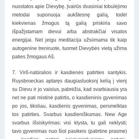
nuostatos apie Dievybę. Įvairūs dvasiniai tobulėjimo
metodai suponuoja aukštesnę galią, todėl
kiekvienas žmogus tą galią priskiria savo
išpažįstamam dievui arba abstrakčiai visatos
energijai. Net jeigu meditacija užsiimama tik kaip
autogenine treniruote, tuomet Dievybės vietą užima
paties žmogaus Aš.
7. Virš-natūralios ir kasdienės patirties santykis.
Ruysbroeckas aptaręs daugiasluoksnį kelią į vienį
su Dievu ir jo vaisius, pabrėžia, kad svarbiausia yra
net ne pati mistinė patirtis, o kasdieninis gyvenimas
po jos, tiksliau, kasdienis gyvenimas, persmelktas
tos patirties. Svarbus kasdieniškumas. New Age
svarbus išsiskyrimas: visi klysta, tu gali neklysti;
tavo gyvenimas nuo šiol pasikeis (patirtine prasme)