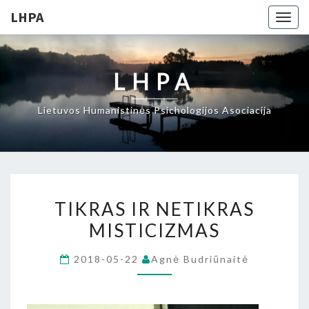
LHPA
Togg
navig
LHPA
Lietuvos Humanistinės Psichologijos Asociacija
TIKRAS
TIKRAS IR NETIKRAS
IR
MISTICIZMAS
NETIKRAS
MISTICIZMAS
2018-05-22
Agnė Budriūnaitė