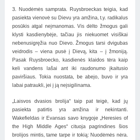
3. Nuodėmės samprata. Ruysbroeckas teigia, kad
pasiekta vienovė su Dievu yra amžina, t.y. radikalus
posūkis atgal neįmanomas. Vis dėlto žmogus gali
klysti kasdienybėje, tačiau jis niekuomet visiškai
nebenusigręžia nuo Dievo. Žmogus tarsi dvigubas
veidrodis – viena pusė į Dievą, kita – į žmoniją.
Pasak Ruysbroecko, kasdienės klaidos tėra kaip
keli vandens lašai ant iki raudonumo įkaitusio
paviršiaus. Tokia nuostata, be abejo, buvo ir yra
labai patraukli, jei į ją neįsigilinama.
„Laisvos dvasios brolija“ taip pat teigė, kad jų
pasiekta patirtis yra amžina ir nekintanti.
Wakefieldas ir Evansas savo knygoje „Heresies of
the High Middle Ages“ cituoja pagrindines šios
brolijos mintis, tame tarpe ir tokią: Nuodėmės nėra.