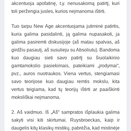
akcentuoja apofatinę, t.y. nenusakomą patirtį, kuri
toli peržengia jusles, kurios neįmanoma ištirti.
Tuo tarpu New Age akcentuojama jutiminė patirtis,
kuria galima pasidalinti, ją galima nupasakoti, ja
galima pasiremti diskusijoje (aš matau spalvas, aš
girdžiu pasaulį, aš susulieju su Absoliutu). Bandoma
kuo daugiau sieti savo patirtį su šiuolaikinio
gamtamokslio pasiekimais, pateikiami „įrodymai“,
pvz., auros nuotraukos. Viena vertus, stengiamasi
savo teorijose kuo daugiau remtis mokslu, kita
vertus teigiama, kad tų teorijų ištirti ar paaiškinti
moksliškai neįmanoma.
2. Aš vaidmuo. Iš „Aš“ sampratos išplaukia galima
sakyti visi kiti skirtumai. Ruysbroeckas, kaip ir
daugelis kitų klasikų mistikų, pabrėžia, kad mistinėje