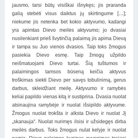
jausmo, tarsi būtų visiškai išnykęs; jis praranda
galią stebėti visus daiktus jų skirtingume […];
niekume jis netenka bet kokio aktyvumo, kadangi
yra apimtas Dievo meilės aktyvumo; jo dvasiai
nusilenkiant prieš švytinčią palaimą jis apima Dievą
ir tampa su Juo vienos dvasios. Taip toks žmogus
pasiekia Dievo esmę. Taip žmogų užpildo
neišmatuojami Dievo turtai. Šią tuštumos ir
palaimingos tamsos būseną keičia aktyvus
troškimas siekti Dievo per savęs tobulinimą, gerus
darbus, skleidžiant meilę. Aktyvumo ir ramybės
keliai papildo vienas kitą ir sustiprina. Dvasia nuolat
atsinaujina ramybėje ir nuolat išsipildo aktyvume.
Žmogus nuolat trokšta ir alksta Dievo ir nuolat Jį
„skanauja“. Nuolat nurimęs ilsisi ir užsidegęs dirba
meilės darbus. Toks žmogus nulat kelyje ir nuolat