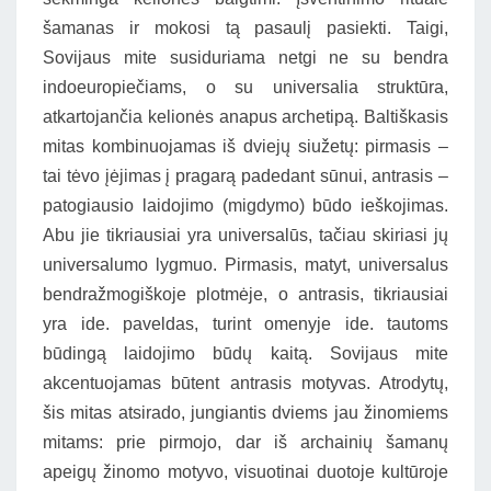
šamanas ir mokosi tą pasaulį pasiekti. Taigi,
Sovijaus mite susiduriama netgi ne su bendra
indoeuropiečiams, o su universalia struktūra,
atkartojančia kelionės anapus archetipą. Baltiškasis
mitas kombinuojamas iš dviejų siužetų: pirmasis –
tai tėvo įėjimas į pragarą padedant sūnui, antrasis –
patogiausio laidojimo (migdymo) būdo ieškojimas.
Abu jie tikriausiai yra universalūs, tačiau skiriasi jų
universalumo lygmuo. Pirmasis, matyt, universalus
bendražmogiškoje plotmėje, o antrasis, tikriausiai
yra ide. paveldas, turint omenyje ide. tautoms
būdingą laidojimo būdų kaitą. Sovijaus mite
akcentuojamas būtent antrasis motyvas. Atrodytų,
šis mitas atsirado, jungiantis dviems jau žinomiems
mitams: prie pirmojo, dar iš archainių šamanų
apeigų žinomo motyvo, visuotinai duotoje kultūroje