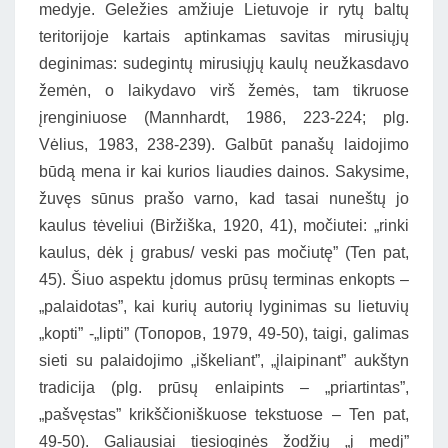
medyje. Geležies amžiuje Lietuvoje ir rytų baltų
teritorijoje kartais aptinkamas savitas mirusiųjų
deginimas: sudegintų mirusiųjų kaulų neužkasdavo
žemėn, o laikydavo virš žemės, tam tikruose
įrenginiuose (Mannhardt, 1986, 223-224; plg.
Vėlius, 1983, 238-239). Galbūt panašų laidojimo
būdą mena ir kai kurios liaudies dainos. Sakysime,
žuvęs sūnus prašo varno, kad tasai nuneštų jo
kaulus tėveliui (Biržiška, 1920, 41), močiutei: „rinki
kaulus, dėk į grabus/ veski pas močiutę” (Ten pat,
45). Šiuo aspektu įdomus prūsų terminas enkopts –
„palaidotas”, kai kurių autorių lyginimas su lietuvių
„kopti” -„lipti” (Топоров, 1979, 49-50), taigi, galimas
sieti su palaidojimo „iškeliant”, „įlaipinant” aukštyn
tradicija (plg. prūsų enlaipints – „priartintas”,
„pašvęstas” krikščioniškuose tekstuose – Ten pat,
49-50). Galiausiai tiesioginės žodžių „į medį”