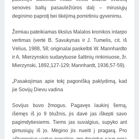
senovės baltų pasaulėžiūros dalį – mirusiųjų
deginimo paprotį bei tikėjimą pomirtiniu gyvenimu.
Žemiau pateikiamas tikslus Malalos kronikos intarpo
vertimas (vertė B. Savukynas ir J. Tumelis, cit. iš
Vėlius, 1988, 58; originalai paskelbti W. Mannhardto
ir A. Mierzynskio sudarytuose šaltinių rinkiniuose, žr.
Mierzynski, 1892,127-129; Mannhardt, 1936,57-59).
„Pasakojimas apie tokį pagonišką paklydimą, kad
jie Sovijų Dievu vadina
Sovijus buvo žmogus. Pagavęs laukinį šerną,
išėmęs iš jo 9 blužnis, jis davė jas iškepti savo
pagimdytiesiems. Tiems jas suvalgius, supyko ant
gimusiųjų iš jo. Mėgino jis nueiti į pragarą. Pro
aštuonerius vartus negalėjo, pro devintus savo norą