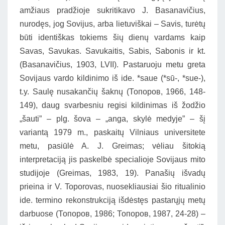
amžiaus pradžioje sukritikavo J. Basanavičius,
nurodęs, jog Sovijus, arba lietuviškai – Savis, turėtų
būti identiškas tokiems šių dienų vardams kaip
Savas, Savukas. Savukaitis, Sabis, Sabonis ir kt.
(Basanavičius, 1903, LVII). Pastaruoju metu greta
Sovijaus vardo kildinimo iš ide. *saue (*sū-, *sue-),
t.y. Saulę nusakančių šaknų (Топоров, 1966, 148-
149), daug svarbesniu regisi kildinimas iš žodžio
„šauti” – plg. šova – „anga, skylė medyje” – šį
variantą 1979 m., paskaitų Vilniaus universitete
metu, pasiūlė A. J. Greimas; vėliau šitokią
interpretaciją jis paskelbė specialioje Sovijaus mito
studijoje (Greimas, 1983, 19). Panašių išvadų
prieina ir V. Toporovas, nuosekliausiai šio ritualinio
ide. termino rekonstrukciją išdėstęs pastarųjų metų
darbuose (Топоров, 1986; Топоров, 1987, 24-28) –