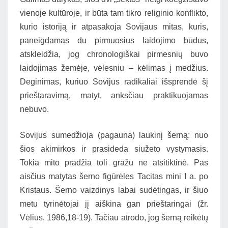
vienoje kultūroje, ir būta tam tikro religinio konflikto,
kurio istoriją ir atpasakoja Sovijaus mitas, kuris,
paneigdamas du pirmuosius laidojimo būdus,
atskleidžia, jog chronologiškai pirmesnių buvo
laidojimas žemėje, vėlesniu – kėlimas į medžius.
Deginimas, kuriuo Sovijus radikaliai išsprendė šį
prieštaravimą, matyt, anksčiau praktikuojamas
nebuvo.
Sovijus sumedžioja (pagauna) laukinį šerną: nuo
šios akimirkos ir prasideda siužeto vystymasis.
Tokia mito pradžia toli gražu ne atsitiktinė. Pas
aisčius matytas šerno figūrėles Tacitas mini I a. po
Kristaus. Šerno vaizdinys labai sudėtingas, ir šiuo
metu tyrinėtojai jį aiškina gan prieštaringai (žr.
Vėlius, 1986,18-19). Tačiau atrodo, jog šerną reikėtų