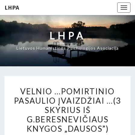
LHPA
Togg
navig
LHPA
Lietuvos Humanistinės Psichologijos Asociacija
VELNIO
VELNIO …POMIRTINIO
…
PASAULIO ĮVAIZDŽIAI …(3
POMIRTINIO
SKYRIUS IŠ
PASAULIO
ĮVAIZDŽIAI
G.BERESNEVIČIAUS
…
KNYGOS „DAUSOS”)
(3