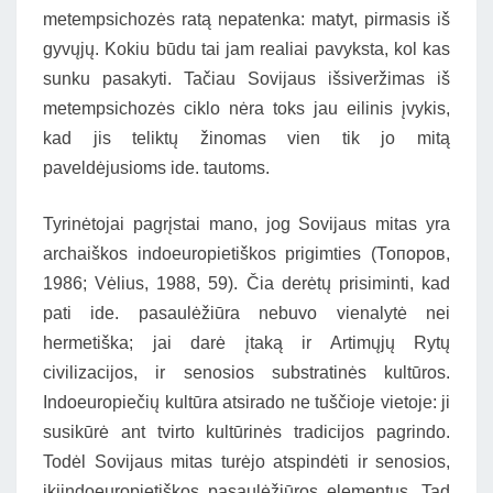
metempsichozės ratą nepatenka: matyt, pirmasis iš
gyvųjų. Kokiu būdu tai jam realiai pavyksta, kol kas
sunku pasakyti. Tačiau Sovijaus išsiveržimas iš
metempsichozės ciklo nėra toks jau eilinis įvykis,
kad jis teliktų žinomas vien tik jo mitą
paveldėjusioms ide. tautoms.
Tyrinėtojai pagrįstai mano, jog Sovijaus mitas yra
archaiškos indoeuropietiškos prigimties (Топоров,
1986; Vėlius, 1988, 59). Čia derėtų prisiminti, kad
pati ide. pasaulėžiūra nebuvo vienalytė nei
hermetiška; jai darė įtaką ir Artimųjų Rytų
civilizacijos, ir senosios substratinės kultūros.
Indoeuropiečių kultūra atsirado ne tuščioje vietoje: ji
susikūrė ant tvirto kultūrinės tradicijos pagrindo.
Todėl Sovijaus mitas turėjo atspindėti ir senosios,
ikiindoeuropietiškos pasaulėžiūros elementus. Tad