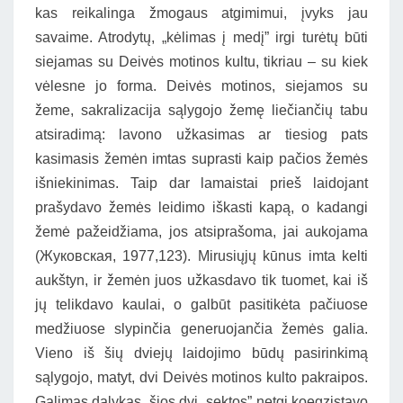
kas reikalinga žmogaus atgimimui, įvyks jau
savaime. Atrodytų, „kėlimas į medį” irgi turėtų būti
siejamas su Deivės motinos kultu, tikriau – su kiek
vėlesne jo forma. Deivės motinos, siejamos su
žeme, sakralizacija sąlygojo žemę liečiančių tabu
atsiradimą: lavono užkasimas ar tiesiog pats
kasimasis žemėn imtas suprasti kaip pačios žemės
išniekinimas. Taip dar lamaistai prieš laidojant
prašydavo žemės leidimo iškasti kapą, o kadangi
žemė pažeidžiama, jos atsiprašoma, jai aukojama
(Жуковская, 1977,123). Mirusiųjų kūnus imta kelti
aukštyn, ir žemėn juos užkasdavo tik tuomet, kai iš
jų telikdavo kaulai, o galbūt pasitikėta pačiuose
medžiuose slypinčia generuojančia žemės galia.
Vieno iš šių dviejų laidojimo būdų pasirinkimą
sąlygojo, matyt, dvi Deivės motinos kulto pakraipos.
Galimas dalykas, šios dvi „sektos” netgi koegzistavo