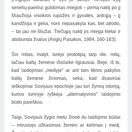
senelių paeiliui guldomas miegoti – pirmą naktį po jį
šliaužioja visokios rupūžės ir gyvatės, antrąją – jį
kandžioja ir gelia, nors nepasakyta kas, bet atrodo,
– tai jau ne šliužai. Trečiąją naktį jis miega kietai ir
atsibunda žvalus (Anglų Pasakos, 1984, 160-163).
Šis mitas, matyt, turėjo prototipą tarp ide. mitų,
tačiau baltų žemėse išsilaikė ilgiausiai. Beje, iš to,
kad laidojimas „medyje” ar ant tam tikros pakylos
baltų žemėse žinomas, seka, kad dvasiniai
ieškojimai Sovijaus epochoje jau turi žymią istoriją,
kurios turinyje ryškėja „alternatyvinio” laidojimo
būdo paieškos.
Taigi, Sovijaus žygio metu žinoti du laidojimo būdai
– mirusiojo užkasimas žemėn ar kėlimas į medį.