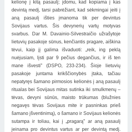
kelionę į kitą pasaulį; įdomu, kad kopiama į kas
devintą medį, tarsi pabrėžiant, kad sėkmingai įeiti į
aną pasaulį išties įmanoma tik per devintus
Sovijaus vartus. Šis devynerių vartų motyvas
svarbus. Dar M. Davainio-Silvestraičio užrašytoje
lietuvių pasakoje sūnus, kenčiantis pragare, aiškina
tėvui, kaip jį galima išvaduoti: „reik, ing peklą
nuėjusiam, lįsti par 9 pečius degančius, ir iš ten
mane išvesti” (DSPO, 233-234). Šioje lietuvių
pasakoje juntama krikščionybės įtaka, tačiau
nepatyręs šamano pirmosios kelionės į aną pasaulį
ritualas bei Sovijaus mitas sutinka iki smulkmenų –
tėvas, devyni sūnūs, maisto trūkumas (blužnies
negavęs tėvas Sovijaus mite ir pasninkas prieš
šamano įšventinimą), o šamano ir Sovijaus kelionės
sutampa ir toliau, kai į „pragarą” ar aną pasaulį
įeinama pro devintus vartus ar per devintą medį.