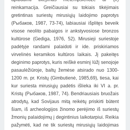
reinkarnacija. Greičiausiai su tokiais tikėjimais
gretintinas suriestų mirusiųjų laidojimo paprotys
(Рыбаков, 1987, 73-74), labiausiai išplitęs beveik
visose neolito pabaigos ir ankstyvosiose bronzos
kultūrose (Gediga, 1976, 52). Mirusieji suriestoje
padėtyje randami palaidoti ir ide. priskiriamos
virvelinės keramikos kultūros laikais. Jį pakeitęs
deginimo paprotys, kuris reiškė esminį lūžį senojoje
pasaulėžiūroje, baltų žemėse atsirado nuo 1300-
1200 m. pr. Kristų (Gimbutienė, 1985,69), tiesa, kai
kur suriesta mirusiųjų padėtis išlieka iki VI a. pr.
Kristų (Рыбаков, 1987, 74). Bendriausiais bruožais
atrodytų, kad Sovijaus mitą reikėtų priskirti būtent
šiam, iš archeologijos žinomo perėjimo iš suriestų
žmonių palaidojimų į degintinius laikotarpiui. Reikia
pažymėti, kad ne tik suriestų mirusiųjų laidojimas