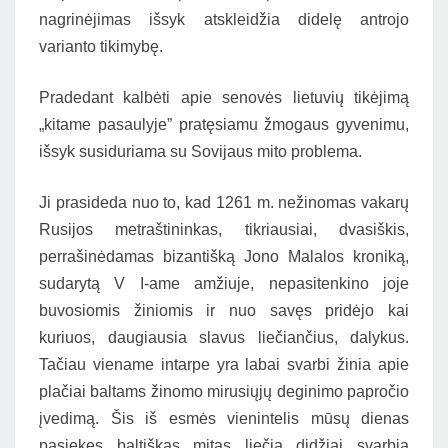
nagrinėjimas išsyk atskleidžia didelę antrojo
varianto tikimybę.
Pradedant kalbėti apie senovės lietuvių tikėjimą
„kitame pasaulyje” pratęsiamu žmogaus gyvenimu,
išsyk susiduriama su Sovijaus mito problema.
Ji prasideda nuo to, kad 1261 m. nežinomas vakarų
Rusijos metraštininkas, tikriausiai, dvasiškis,
perrašinėdamas bizantišką Jono Malalos kroniką,
sudarytą V I-ame amžiuje, nepasitenkino joje
buvosiomis žiniomis ir nuo savęs pridėjo kai
kuriuos, daugiausia slavus liečiančius, dalykus.
Tačiau viename intarpe yra labai svarbi žinia apie
plačiai baltams žinomo mirusiųjų deginimo papročio
įvedimą. Šis iš esmės vienintelis mūsų dienas
pasiekęs baltiškas mitas liečia didžiai svarbią