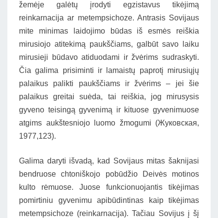
žemėje galėtų įrodyti egzistavus tikėjimą
reinkarnacija ar metempsichoze. Antrasis Sovijaus
mite minimas laidojimo būdas iš esmės reiškia
mirusiojo atitekimą paukščiams, galbūt savo laiku
mirusieji būdavo atiduodami ir žvėrims sudraskyti.
Čia galima prisiminti ir lamaistų paprotį mirusiųjų
palaikus palikti paukščiams ir žvėrims – jei šie
palaikus greitai suėda, tai reiškia, jog mirusysis
gyveno teisingą gyvenimą ir kituose gyvenimuose
atgims aukštesniojo luomo žmogumi (Жуковская,
1977,123).
Galima daryti išvadą, kad Sovijaus mitas šaknijasi
bendruose chtoniškojo pobūdžio Deivės motinos
kulto rėmuose. Juose funkcionuojantis tikėjimas
pomirtiniu gyvenimu apibūdintinas kaip tikėjimas
metempsichoze (reinkarnacija). Tačiau Sovijus į šį