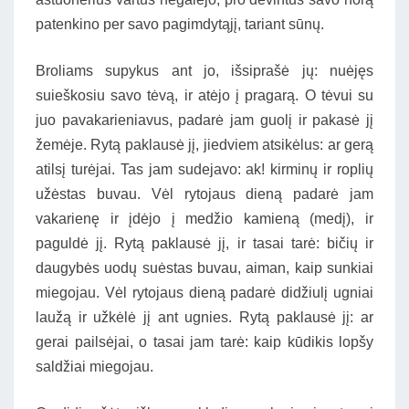
patenkino per savo pagimdytąjį, tariant sūnų.
Broliams supykus ant jo, išsiprašė jų: nuėjęs
suieškosiu savo tėvą, ir atėjo į pragarą. O tėvui su
juo pavakarieniavus, padarė jam guolį ir pakasė jį
žemėje. Rytą paklausė jį, jiedviem atsikėlus: ar gerą
atilsį turėjai. Tas jam sudejavo: ak! kirminų ir roplių
užėstas buvau. Vėl rytojaus dieną padarė jam
vakarienę ir įdėjo į medžio kamieną (medį), ir
paguldė jį. Rytą paklausė jį, ir tasai tarė: bičių ir
daugybės uodų suėstas buvau, aiman, kaip sunkiai
miegojau. Vėl rytojaus dieną padarė didžiulį ugniai
laužą ir užkėlė jį ant ugnies. Rytą paklausė jį: ar
gerai pailsėjai, o tasai jam tarė: kaip kūdikis lopšy
saldžiai miegojau.