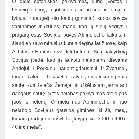
O didis šėtoniškas paklydimas, kuris įvestas į
lietuvių giminę, ir jotvingius, ir prūsus, ir jemą, ir
lybius, ir daugelį kitų kalbų (giminių), kurios sovica
vadinamos ir (kurios) mano, kad jų sielų vedlys į
pragarą esąs Sovijus, buvęs Abimelecho laikais, ir
šiandien savo mirusius kūnus degina laužuose, kaip
Achilas ir Eantas ir visi kiti helenai. Šitą paklydimą
Sovijus įvedė, kad jis aukotų nelabiems dievams
Andojui ir Perkūnui, tariant griausmui, ir Žvorūnai,
tariant kalei, ir Teliaveliui kalviui, nukalusiam jiems
saulę, kuri šviečia Žemėje, ir užkėlusiam jiems ant
dangaus saulę. Šitas nelabas paklydimas atėjo pas
juos iš helenų. O metų nuo Abimelecho ir nuo
nelabojo Sovijaus gausios giminės iki šių metų,
kuriais pradėjome rašyti šią knygą, yra 3000 ir 400 ir
40 ir 6 metai”.