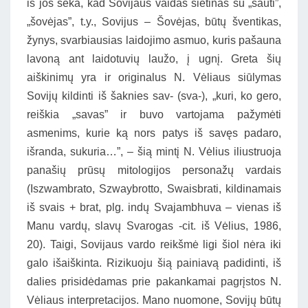
iš jos seka, kad Sovijaus vaidas sietinas su „šauti”,
„šovėjas”, t.y., Sovijus – Šovėjas, būtų šventikas,
žynys, svarbiausias laidojimo asmuo, kuris pašauna
lavoną ant laidotuvių laužo, į ugnį. Greta šių
aiškinimų yra ir originalus N. Vėliaus siūlymas
Sovijų kildinti iš šaknies sav- (sva-), „kuri, ko gero,
reiškia „savas” ir buvo vartojama pažymėti
asmenims, kurie ką nors patys iš savęs padaro,
išranda, sukuria…”, – šią mintį N. Vėlius iliustruoja
panašių prūsų mitologijos personažų vardais
(Iszwambrato, Szwaybrotto, Swaisbrati, kildinamais
iš svais + brat, plg. indų Svajambhuva – vienas iš
Manu vardų, slavų Svarogas -cit. iš Vėlius, 1986,
20). Taigi, Sovijaus vardo reikšmė ligi šiol nėra iki
galo išaiškinta. Rizikuoju šią painiavą padidinti, iš
dalies prisidėdamas prie pakankamai pagrįstos N.
Vėliaus interpretacijos. Mano nuomone, Sovijų būtų