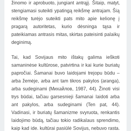
žinomo ir aprobuoto, jungiant antrąjį. Šitaip, matyt,
stengiamasi suteikti ypatingą reikšmę antrajam. Šią
reikšmę turėjo suteikti pats mito apie kelionę į
pragarą autoritetas, kurio dėsninga tąsa ir
pateikiamas antrasis mitas, skirtas pateisinti palaikų
deginimą.
Tai, kad Sovijaus mito ištakų galima ieškoti
samaninėse kultūrose, patvirtina ir kai kurie buriatų
papročiai. Šamanai buvo laidojami trejopu būdu –
arba žemėje, arba ant tam tikros pakylos (aranga),
arba sudeginami (Михайлов, 1987, 44). Žinoti visi
trys būdai, tačiau garsesnieji šamanai laidoti arba
ant pakylos, arba sudeginami (Ten pat, 44).
Vadinasi, ir buriatų šamanizme svyruota, renkantis
laidojimo būdą, tačiau tokio radikalaus sprendimo,
kaip kad ide. kultūrai pasiūlė Sovijus, nebuvo rasta.