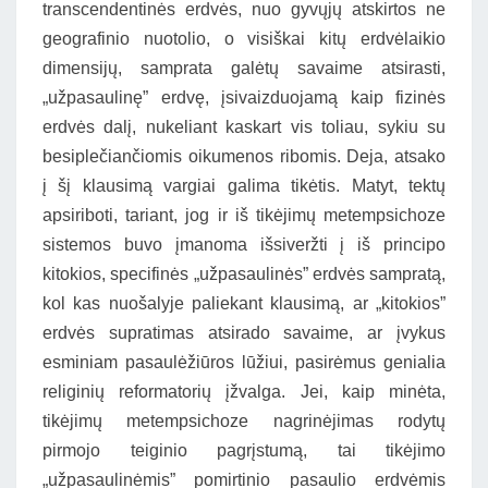
transcendentinės erdvės, nuo gyvųjų atskirtos ne
geografinio nuotolio, o visiškai kitų erdvėlaikio
dimensijų, samprata galėtų savaime atsirasti,
„užpasaulinę” erdvę, įsivaizduojamą kaip fizinės
erdvės dalį, nukeliant kaskart vis toliau, sykiu su
besiplečiančiomis oikumenos ribomis. Deja, atsako
į šį klausimą vargiai galima tikėtis. Matyt, tektų
apsiriboti, tariant, jog ir iš tikėjimų metempsichoze
sistemos buvo įmanoma išsiveržti į iš principo
kitokios, specifinės „užpasaulinės” erdvės sampratą,
kol kas nuošalyje paliekant klausimą, ar „kitokios”
erdvės supratimas atsirado savaime, ar įvykus
esminiam pasaulėžiūros lūžiui, pasirėmus genialia
religinių reformatorių įžvalga. Jei, kaip minėta,
tikėjimų metempsichoze nagrinėjimas rodytų
pirmojo teiginio pagrįstumą, tai tikėjimo
„užpasaulinėmis” pomirtinio pasaulio erdvėmis