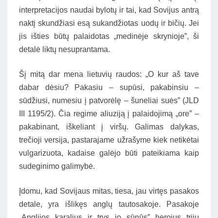
interpretacijos naudai bylotų ir tai, kad Sovijus antrą
naktį skundžiasi esą sukandžiotas uodų ir bičių. Jei
jis išties būtų palaidotas „medinėje skrynioje”, ši
detalė liktų nesuprantama.
Šį mitą dar mena lietuvių raudos: „O kur aš tave
dabar dėsiu? Pakasiu – supūsi, pakabinsiu –
sūdžiusi, numesiu į patvorėlę – šuneliai suės” (JLD
III 1195/2). Čia regime aliuziją į palaidojimą „ore” –
pakabinant, iškeliant į viršų. Galimas dalykas,
trečioji versija, pastarajame užrašyme kiek netikėtai
vulgarizuota, kadaise galėjo būti pateikiama kaip
sudeginimo galimybė.
Įdomu, kad Sovijaus mitas, tiesa, jau virtęs pasakos
detale, yra išlikęs anglų tautosakoje. Pasakoje
„Anglijos karalius ir trys jo sūnūs” herojus trijų