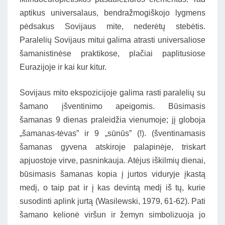
aptikus universalaus, bendražmogiškojo lygmens
pėdsakus Sovijaus mite, nederėtų stebėtis.
Paralelių Sovijaus mitui galima atrasti universaliose
šamanistinėse praktikose, plačiai paplitusiose
Eurazijoje ir kai kur kitur.
Sovijaus mito ekspozicijoje galima rasti paralelių su
šamano įšventinimo apeigomis. Būsimasis
šamanas 9 dienas praleidžia vienumoje; jį globoja
„šamanas-tėvas” ir 9 „sūnūs” (!). (šventinamasis
šamanas gyvena atskiroje palapinėje, triskart
apjuostoje virve, pasninkauja. Atėjus iškilmių dienai,
būsimasis šamanas kopia į jurtos viduryje įkastą
medį, o taip pat ir į kas devintą medį iš tų, kurie
susodinti aplink jurtą (Wasilewski, 1979, 61-62). Pati
šamano kelionė viršun ir žemyn simbolizuoja jo