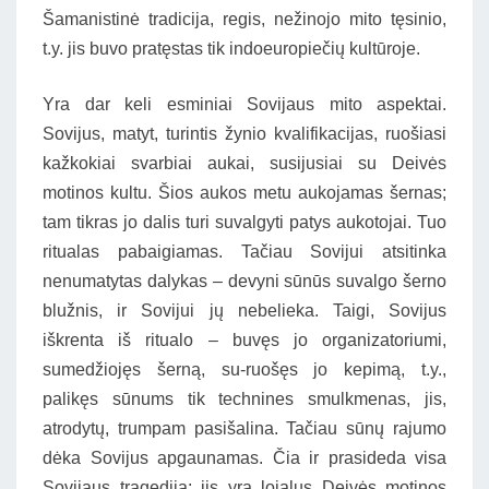
Šamanistinė tradicija, regis, nežinojo mito tęsinio,
t.y. jis buvo pratęstas tik indoeuropiečių kultūroje.
Yra dar keli esminiai Sovijaus mito aspektai.
Sovijus, matyt, turintis žynio kvalifikacijas, ruošiasi
kažkokiai svarbiai aukai, susijusiai su Deivės
motinos kultu. Šios aukos metu aukojamas šernas;
tam tikras jo dalis turi suvalgyti patys aukotojai. Tuo
ritualas pabaigiamas. Tačiau Sovijui atsitinka
nenumatytas dalykas – devyni sūnūs suvalgo šerno
blužnis, ir Sovijui jų nebelieka. Taigi, Sovijus
iškrenta iš ritualo – buvęs jo organizatoriumi,
sumedžiojęs šerną, su-ruošęs jo kepimą, t.y.,
palikęs sūnums tik technines smulkmenas, jis,
atrodytų, trumpam pasišalina. Tačiau sūnų rajumo
dėka Sovijus apgaunamas. Čia ir prasideda visa
Sovijaus tragedija: jis yra lojalus Deivės motinos