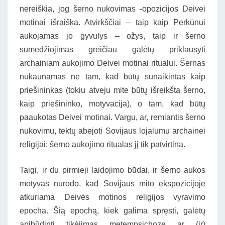
nereiškia, jog šerno nukovimas -opozicijos Deivei
motinai išraiška. Atvirkščiai – taip kaip Perkūnui
aukojamas jo gyvulys – ožys, taip ir šerno
sumedžiojimas greičiau galėtų priklausyti
archainiam aukojimo Deivei motinai ritualui. Šernas
nukaunamas ne tam, kad būtų sunaikintas kaip
priešininkas (tokiu atveju mite būtų išreikšta šerno,
kaip priešininko, motyvacija), o tam, kad būtų
paaukotas Deivei motinai. Vargu, ar, remiantis šerno
nukovimu, tektų abejoti Sovijaus lojalumu archainei
religijai; šerno aukojimo ritualas jį tik patvirtina.
Taigi, ir du pirmieji laidojimo būdai, ir šerno aukos
motyvas nurodo, kad Sovijaus mito ekspozicijoje
atkuriama Deivės motinos religijos vyravimo
epocha. Šią epochą, kiek galima spręsti, galėtų
apibūdinti tikėjimas metempsichoze ar (ir)