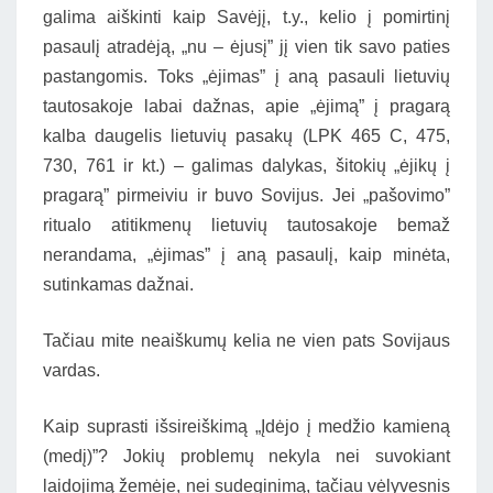
galima aiškinti kaip Savėjį, t.y., kelio į pomirtinį
pasaulį atradėją, „nu – ėjusį” jį vien tik savo paties
pastangomis. Toks „ėjimas” į aną pasauli lietuvių
tautosakoje labai dažnas, apie „ėjimą” į pragarą
kalba daugelis lietuvių pasakų (LPK 465 C, 475,
730, 761 ir kt.) – galimas dalykas, šitokių „ėjikų į
pragarą” pirmeiviu ir buvo Sovijus. Jei „pašovimo”
ritualo atitikmenų lietuvių tautosakoje bemaž
nerandama, „ėjimas” į aną pasaulį, kaip minėta,
sutinkamas dažnai.
Tačiau mite neaiškumų kelia ne vien pats Sovijaus
vardas.
Kaip suprasti išsireiškimą „Įdėjo į medžio kamieną
(medį)”? Jokių problemų nekyla nei suvokiant
laidojimą žemėje, nei sudeginimą, tačiau vėlyvesnis