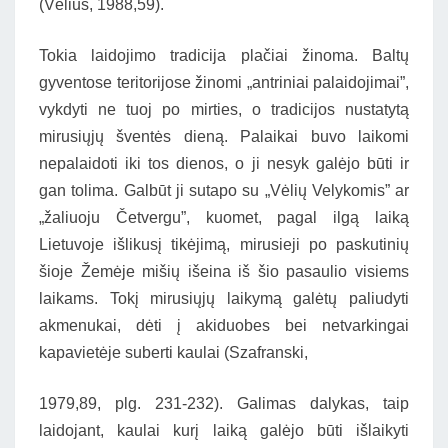
(Vėlius, 1988,59).
Tokia laidojimo tradicija plačiai žinoma. Baltų
gyventose teritorijose žinomi „antriniai palaidojimai”,
vykdyti ne tuoj po mirties, o tradicijos nustatytą
mirusiųjų šventės dieną. Palaikai buvo laikomi
nepalaidoti iki tos dienos, o ji nesyk galėjo būti ir
gan tolima. Galbūt ji sutapo su „Vėlių Velykomis” ar
„žaliuoju Četvergu”, kuomet, pagal ilgą laiką
Lietuvoje išlikusį tikėjimą, mirusieji po paskutinių
šioje Žemėje mišių išeina iš šio pasaulio visiems
laikams. Tokį mirusiųjų laikymą galėtų paliudyti
akmenukai, dėti į akiduobes bei netvarkingai
kapavietėje suberti kaulai (Szafranski,
1979,89, plg. 231-232). Galimas dalykas, taip
laidojant, kaulai kurį laiką galėjo būti išlaikyti