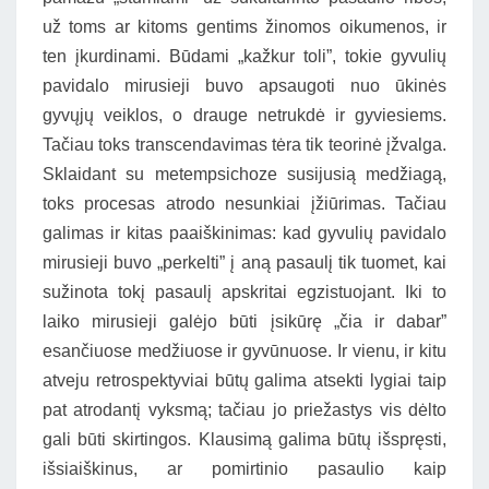
už toms ar kitoms gentims žinomos oikumenos, ir
ten įkurdinami. Būdami „kažkur toli”, tokie gyvulių
pavidalo mirusieji buvo apsaugoti nuo ūkinės
gyvųjų veiklos, o drauge netrukdė ir gyviesiems.
Tačiau toks transcendavimas tėra tik teorinė įžvalga.
Sklaidant su metempsichoze susijusią medžiagą,
toks procesas atrodo nesunkiai įžiūrimas. Tačiau
galimas ir kitas paaiškinimas: kad gyvulių pavidalo
mirusieji buvo „perkelti” į aną pasaulį tik tuomet, kai
sužinota tokį pasaulį apskritai egzistuojant. Iki to
laiko mirusieji galėjo būti įsikūrę „čia ir dabar”
esančiuose medžiuose ir gyvūnuose. Ir vienu, ir kitu
atveju retrospektyviai būtų galima atsekti lygiai taip
pat atrodantį vyksmą; tačiau jo priežastys vis dėlto
gali būti skirtingos. Klausimą galima būtų išspręsti,
išsiaiškinus, ar pomirtinio pasaulio kaip