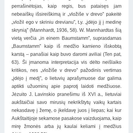
perrašinėtojas, kaip regis, bus pataisęs jam
nebeaiškų išsireiškimą ir „vložiše v drevo” pakeitė
„vložil ego v skriniu drevianu”, t.y. „įdėjo jį į medinę
skrynią” (Mannhardt, 1936, 58). W. Mannhardtas šią
vietą verčia „in einem Baumstamm”, suprasdamas
„Baumstamm” kaip iš medžio kamieno išskobtą
karstą – panašiai kaip buvo daromi aviliai (Ten pat,
63). Ši įmanoma interpretacija vis dėlto neišlaiko
kritikos, nes „vložiše v drevo” pažodinis vertimas
„įdėjo į medį”, o lietuvių aprašymuose dar galima
aptikti užuominų apie paprotį laidoti medžiuose.
Jėzuito J. Lavinskio pranešimu iš XVI a., lietuviai
aukštaičiai savo mirusių nekrikštytų vaikų kartais
nekasdavę į žemę, o įkeldavę juos į liepas; kai kur
Aukštaitijoje sekamose pasakose vaizduojama, kaip
mirę žmonės arba jų kaulai keliami į medžius