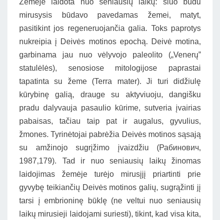
Žemėje laidota nuo seniausių laikų: šiuo būdu
mirusysis būdavo pavedamas žemei, matyt,
pasitikint jos regeneruojančia galia. Toks paprotys
nukreipia į Deivės motinos epochą. Deivė motina,
garbinama jau nuo vėlyvojo paleolito („Venerų”
statulėlės), senosiose mitologijose paprastai
tapatinta su žeme (Terra mater). Ji turi didžiulę
kūrybinę galią, drauge su aktyviuoju, dangišku
pradu dalyvauja pasaulio kūrime, sutveria įvairias
pabaisas, tačiau taip pat ir augalus, gyvulius,
žmones. Tyrinėtojai pabrėžia Deivės motinos sąsają
su amžinojo sugrįžimo įvaizdžiu (Рабинович,
1987,179). Tad ir nuo seniausių laikų žinomas
laidojimas žemėje turėjo mirusįjį priartinti prie
gyvybę teikiančių Deivės motinos galių, sugrąžinti jį
tarsi į embrioninę būklę (ne veltui nuo seniausių
laikų mirusieji laidojami suriesti), tikint, kad visa kita,