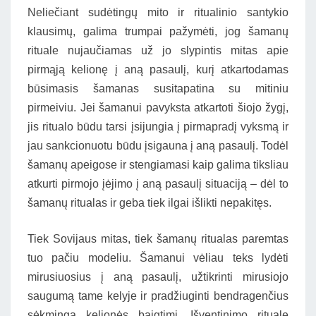
Neliečiant sudėtingų mito ir ritualinio santykio
klausimų, galima trumpai pažymėti, jog šamanų
rituale nujaučiamas už jo slypintis mitas apie
pirmąją kelionę į aną pasaulį, kurį atkartodamas
būsimasis šamanas susitapatina su mitiniu
pirmeiviu. Jei šamanui pavyksta atkartoti šiojo žygį,
jis ritualo būdu tarsi įsijungia į pirmapradį vyksmą ir
jau sankcionuotu būdu įsigauna į aną pasaulį. Todėl
šamanų apeigose ir stengiamasi kaip galima tiksliau
atkurti pirmojo įėjimo į aną pasaulį situaciją – dėl to
šamanų ritualas ir geba tiek ilgai išlikti nepakitęs.
Tiek Sovijaus mitas, tiek šamanų ritualas paremtas
tuo pačiu modeliu. Šamanui vėliau teks lydėti
mirusiuosius į aną pasaulį, užtikrinti mirusiojo
saugumą tame kelyje ir pradžiuginti bendragenčius
sėkminga kelionės baigtimi. Įšventinimo rituale