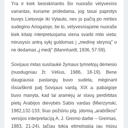
Yra ir kiek besiskiriantis šio nuorašo vėlyvesnis
variantas, kuriame pridedama, jog tasai paprotys
buvęs Lietuvoje iki Vytauto, nes jo pačią po mirties
sudegino Ariogaloje, be to, vėlyvesniajame nuoraše
kiek kitaip interpretuojama viena svarbi mito vieta:
mirusysis antrą sykį guldomas į „medinę skrynią” o
ne dedamas „į medį” (Mannhardt, 1936, 57-59).
Sovijaus mitas susilaukė žymaus tyrinėtojų dėmesio
(nuodugniau žr. Vėlius, 1986, 18-19). Bene
daugiausia pastangų buvo sudėta, mėginant
išsiaiškinti patį Sovijaus vardą. XIX a. pabaigoje
buvo manyta, kad tai aramėjų ar slavų perdirbtas
pietų Arabijos dievybės Sabis vardas (Mierzynski,
1982,132-133; šiuo požiūriu plg. įdomią „arabiškos”
versijos interpretaciją A. J. Greimo darbe – Greimas,
1983, 21-24), tačiau tokią etimologiją jau mūsų