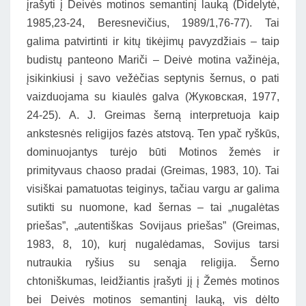
įrašyti į Deivės motinos semantinį lauką (Didelytė,
1985,23-24, Beresnevičius, 1989/1,76-77). Tai
galima patvirtinti ir kitų tikėjimų pavyzdžiais – taip
budistų panteono Mariči – Deivė motina važinėja,
įsikinkiusi į savo vežėčias septynis šernus, o pati
vaizduojama su kiaulės galva (Жуковская, 1977,
24-25). A. J. Greimas šerną interpretuoja kaip
ankstesnės religijos fazės atstovą. Ten ypač ryškūs,
dominuojantys turėjo būti Motinos žemės ir
primityvaus chaoso pradai (Greimas, 1983, 10). Tai
visiškai pamatuotas teiginys, tačiau vargu ar galima
sutikti su nuomone, kad šernas – tai „nugalėtas
priešas”, „autentiškas Sovijaus priešas” (Greimas,
1983, 8, 10), kurį nugalėdamas, Sovijus tarsi
nutraukia ryšius su senąja religija. Šerno
chtoniškumas, leidžiantis įrašyti jį į Žemės motinos
bei Deivės motinos semantinį lauką, vis dėlto