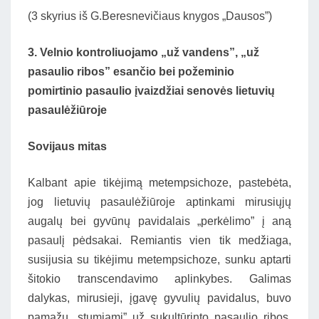
(3 skyrius iš G.Beresnevičiaus knygos „Dausos”)
3. Velnio kontroliuojamo „už vandens”, „už
pasaulio ribos” esančio bei požeminio
pomirtinio pasaulio įvaizdžiai senovės lietuvių
pasaulėžiūroje
Sovijaus mitas
Kalbant apie tikėjimą metempsichoze, pastebėta,
jog lietuvių pasaulėžiūroje aptinkami mirusiųjų
augalų bei gyvūnų pavidalais „perkėlimo” į aną
pasaulį pėdsakai. Remiantis vien tik medžiaga,
susijusia su tikėjimu metempsichoze, sunku aptarti
šitokio transcendavimo aplinkybes. Galimas
dalykas, mirusieji, įgavę gyvulių pavidalus, buvo
pamažu „stumiami” už sukultūrinto pasaulio ribos,