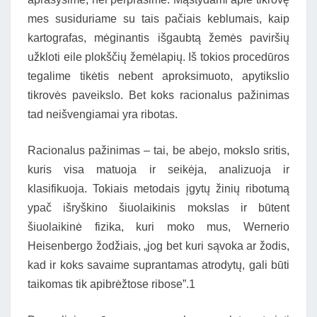
mes susiduriame su tais pačiais keblumais, kaip
kartografas, mėginantis išgaubtą žemės paviršių
užkloti eile plokščių žemėlapių. Iš tokios procedūros
tegalime tikėtis nebent aproksimuoto, apytikslio
tikrovės paveikslo. Bet koks racionalus pažinimas
tad neišvengiamai yra ribotas.
Racionalus pažinimas – tai, be abejo, mokslo sritis,
kuris visa matuoja ir seikėja, analizuoja ir
klasifikuoja. Tokiais metodais įgytų žinių ribotumą
ypač išryškino šiuolaikinis mokslas ir būtent
šiuolaikinė fizika, kuri moko mus, Wernerio
Heisenbergo žodžiais, „jog bet kuri sąvoka ar žodis,
kad ir koks savaime suprantamas atrodytų, gali būti
taikomas tik apibrėžtose ribose”.1