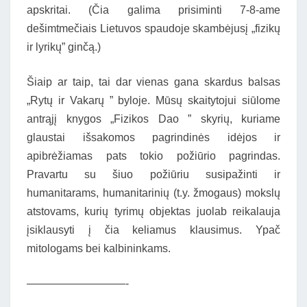
apskritai. (Čia galima prisiminti 7-8-ame
dešimtmečiais Lietuvos spaudoje skambėjusį „fizikų
ir lyrikų” ginčą.)
Šiaip ar taip, tai dar vienas gana skardus balsas
„Rytų ir Vakarų ” byloje. Mūsų skaitytojui siūlome
antrąjį knygos „Fizikos Dao ” skyrių, kuriame
glaustai išsakomos pagrindinės idėjos ir
apibrėžiamas pats tokio požiūrio pagrindas.
Pravartu su šiuo požiūriu susipažinti ir
humanitarams, humanitarinių (t.y. žmogaus) mokslų
atstovams, kurių tyrimų objektas juolab reikalauja
įsiklausyti į čia keliamus klausimus. Ypač
mitologams bei kalbininkams.
—————————-