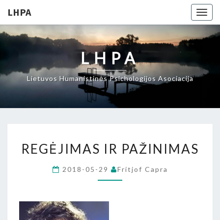
LHPA
Togg
navig
LHPA
Lietuvos Humanistinės Psichologijos Asociacija
REGĖJIMAS
REGĖJIMAS IR PAŽINIMAS
IR
PAŽINIMAS
2018-05-29
Fritjof Capra