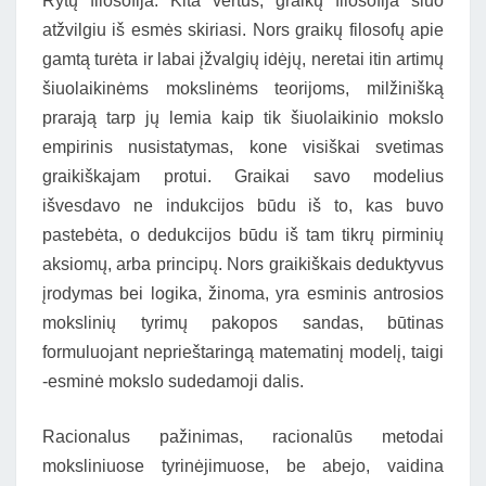
Rytų filosofija. Kita vertus, graikų filosofija šiuo
atžvilgiu iš esmės skiriasi. Nors graikų filosofų apie
gamtą turėta ir labai įžvalgių idėjų, neretai itin artimų
šiuolaikinėms mokslinėms teorijoms, milžinišką
prarają tarp jų lemia kaip tik šiuolaikinio mokslo
empirinis nusistatymas, kone visiškai svetimas
graikiškajam protui. Graikai savo modelius
išvesdavo ne indukcijos būdu iš to, kas buvo
pastebėta, o dedukcijos būdu iš tam tikrų pirminių
aksiomų, arba principų. Nors graikiškais deduktyvus
įrodymas bei logika, žinoma, yra esminis antrosios
mokslinių tyrimų pakopos sandas, būtinas
formuluojant neprieštaringą matematinį modelį, taigi
-esminė mokslo sudedamoji dalis.
Racionalus pažinimas, racionalūs metodai
moksliniuose tyrinėjimuose, be abejo, vaidina