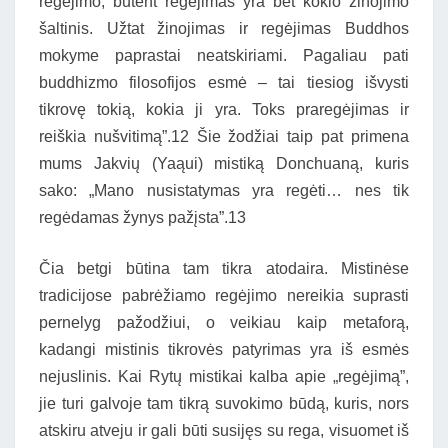
regėjimo; būtent regėjimas yra bet kokio žinojimo
šaltinis. Užtat žinojimas ir regėjimas Buddhos
mokyme paprastai neatskiriami. Pagaliau pati
buddhizmo filosofijos esmė – tai tiesiog išvysti
tikrovę tokią, kokia ji yra. Toks praregėjimas ir
reiškia nušvitimą”.12 Šie žodžiai taip pat primena
mums Jakvių (Yaąui) mistiką Donchuaną, kuris
sako: „Mano nusistatymas yra regėti… nes tik
regėdamas žynys pažįsta”.13
Čia betgi būtina tam tikra atodaira. Mistinėse
tradicijose pabrėžiamo regėjimo nereikia suprasti
pernelyg pažodžiui, o veikiau kaip metaforą,
kadangi mistinis tikrovės patyrimas yra iš esmės
nejuslinis. Kai Rytų mistikai kalba apie „regėjimą”,
jie turi galvoje tam tikrą suvokimo būdą, kuris, nors
atskiru atveju ir gali būti susijęs su rega, visuomet iš