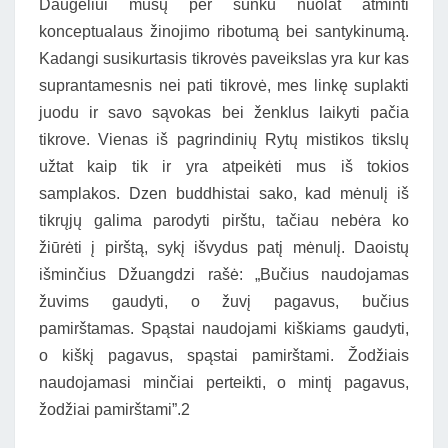
Daugeliui mūsų per sunku nuolat atminti
konceptualaus žinojimo ribotumą bei santykinumą.
Kadangi susikurtasis tikrovės paveikslas yra kur kas
suprantamesnis nei pati tikrovė, mes linkę suplakti
juodu ir savo sąvokas bei ženklus laikyti pačia
tikrove. Vienas iš pagrindinių Rytų mistikos tikslų
užtat kaip tik ir yra atpeikėti mus iš tokios
samplakos. Dzen buddhistai sako, kad mėnulį iš
tikrųjų galima parodyti pirštu, tačiau nebėra ko
žiūrėti į pirštą, sykį išvydus patį mėnulį. Daoistų
išminčius Džuangdzi rašė: „Bučius naudojamas
žuvims gaudyti, o žuvį pagavus, bučius
pamirštamas. Spąstai naudojami kiškiams gaudyti,
o kiškį pagavus, spąstai pamirštami. Žodžiais
naudojamasi minčiai perteikti, o mintį pagavus,
žodžiai pamirštami”.2