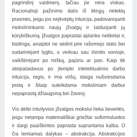
pagrindinį vaidmenį, tačiau jie nėra viskas.
Racionalioji pažinimo dalis iš tikrųjų netektų
prasmės, jeigu jos neįkvėptų intuicija, padovanojanti
mokslininkams naujų įžvalgų ir laiduojanti jų
kūrybiškumą. Įžvalgos paprastai aplanko netikėtai ir,
būdinga, anaiptol ne sėdint prie rašomojo stalo bei
sudarinėjant lygtis, o veikiau sau ilsintis vonioje,
vaikštinėjant po mišką, pajūriu ar pan. Kaip tik
atsipalaidavus po įtempto intelektualinio darbo
intuicija, regis, ir ima viršų, staiga nušviesdama
protą ir šitaip suteikdama moksliniam darbui
nepaprastą džiaugsmą bei žavesį.
Vis dėlto intuityvios įžvalgos mokslui lieka bevertės,
jeigu netampa matematiškai griežtai suformuluotos
ir dargi paaiškintos paprasta suprantama kalba. O
čia lemiamas dalykas – abstrakcija. Abstrakcijos