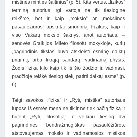
mistinės minties šaltinius” (p. 5). Kita vertus, „fizikos”
terminą autorius irgi vartoja ne tik tiesiogine
reikšme, bet ir kaip „mokslo” ar „mokslinės
pasaulėžiūros” apskritai sinonimą. Fizikos, kaip ir
viso Vakarų mokslo šaknys, anot autoriaus, –
senovės Graikijos Mileto filosofų mokykloje, kurių
„pagrindinis tikslas buvo atskleisti esminę daiktų
prigimtį, arba tikrąją sandarą, vadinamą physis.
Žodis fizika kilo kaip tik iš šio žodžio ir, vadinasi,
pradžioje reiškė tiesiog siekį patirti daiktų esmę” (p.
6).
Taigi sąvokos „fizika” ir „Rytų mistika” autoriaus
lūpose iš esmės mena ne tik ir ne tiek pačią fiziką ir
būtent „Rytų filosofiją”, o veikiau tiesiog dvi
pagrindines bendražmogiškas pasaulėžiūros,
atstovaujamas mokslo ir vadinamosios mistikos