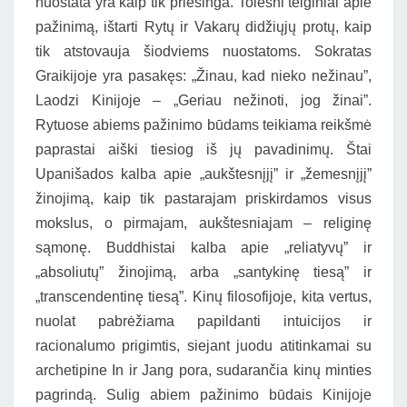
nuostata yra kaip tik priešinga. Tolesni teiginiai apie
pažinimą, ištarti Rytų ir Vakarų didžiųjų protų, kaip
tik atstovauja šiodviems nuostatoms. Sokratas
Graikijoje yra pasakęs: „Žinau, kad nieko nežinau”,
Laodzi Kinijoje – „Geriau nežinoti, jog žinai”.
Rytuose abiems pažinimo būdams teikiama reikšmė
paprastai aiški tiesiog iš jų pavadinimų. Štai
Upanišados kalba apie „aukštesnįjį” ir „žemesnįjį”
žinojimą, kaip tik pastarajam priskirdamos visus
mokslus, o pirmajam, aukštesniajam – religinę
sąmonę. Buddhistai kalba apie „reliatyvų” ir
„absoliutų” žinojimą, arba „santykinę tiesą” ir
„transcendentinę tiesą”. Kinų filosofijoje, kita vertus,
nuolat pabrėžiama papildanti intuicijos ir
racionalumo prigimtis, siejant juodu atitinkamai su
archetipine In ir Jang pora, sudarančia kinų minties
pagrindą. Sulig abiem pažinimo būdais Kinijoje