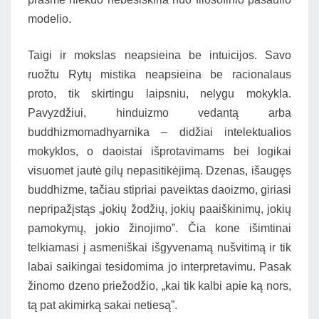
modelio.
Taigi ir mokslas neapsieina be intuicijos. Savo
ruožtu Rytų mistika neapsieina be racionalaus
proto, tik skirtingu laipsniu, nelygu mokykla.
Pavyzdžiui, hinduizmo vedantą arba
buddhizmomadhyarnika – didžiai intelektualios
mokyklos, o daoistai išprotavimams bei logikai
visuomet jautė gilų nepasitikėjimą. Dzenas, išaugęs
buddhizme, tačiau stipriai paveiktas daoizmo, giriasi
nepripažįstąs „jokių žodžių, jokių paaiškinimų, jokių
pamokymų, jokio žinojimo”. Čia kone išimtinai
telkiamasi į asmeniškai išgyvenamą nušvitimą ir tik
labai saikingai tesidomima jo interpretavimu. Pasak
žinomo dzeno priežodžio, „kai tik kalbi apie ką nors,
tą pat akimirką sakai netiesą”.