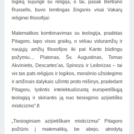
logiką sujungė su religija, o tai, pasak Bertrano
Russello, buvo lemtingas žingsnis visai Vakarų
religinei filosofijai:
Matematikos kombinavimas su teologija, pradėtas
Pitagoro, tapo visos graikų, o vėliau viduramžių ir
naujųjų amžių filosofijos iki pat Kanto būdingu
požymiu… Platonas, Šv. Augustinas, Tomas
Akvinietis, Descartes’as, Spinoza ir Leibnizas – tai
vis tas pats religijos ir logikos, moralinio užsidegimo
ir amžinais dalykais užimto proto mišinys, pradedant
Pitagoru, lydintis intelektualizuotą europietiškąją
teologiją ir skiriantis ją nuo tiesioginio azijietiško
misticizmo”.8
„Tiesioginiam azijietiškam misticizmui” Pitagoro
požiūris į matematiką, be abejo, atrodytų