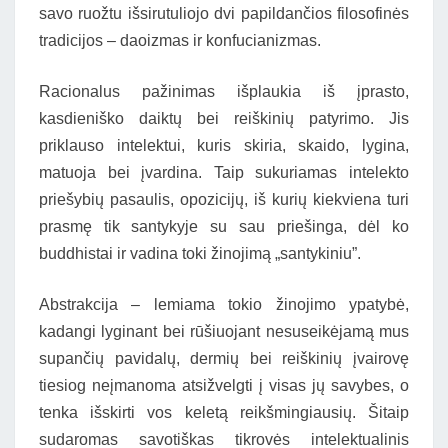
savo ruožtu išsirutuliojo dvi papildančios filosofinės
tradicijos – daoizmas ir konfucianizmas.
Racionalus pažinimas išplaukia iš įprasto,
kasdieniško daiktų bei reiškinių patyrimo. Jis
priklauso intelektui, kuris skiria, skaido, lygina,
matuoja bei įvardina. Taip sukuriamas intelekto
priešybių pasaulis, opozicijų, iš kurių kiekviena turi
prasmę tik santykyje su sau priešinga, dėl ko
buddhistai ir vadina toki žinojimą „santykiniu”.
Abstrakcija – lemiama tokio žinojimo ypatybė,
kadangi lyginant bei rūšiuojant nesuseikėjamą mus
supančių pavidalų, dermių bei reiškinių įvairovę
tiesiog neįmanoma atsižvelgti į visas jų savybes, o
tenka išskirti vos keletą reikšmingiausių. Šitaip
sudaromas savotiškas tikrovės intelektualinis