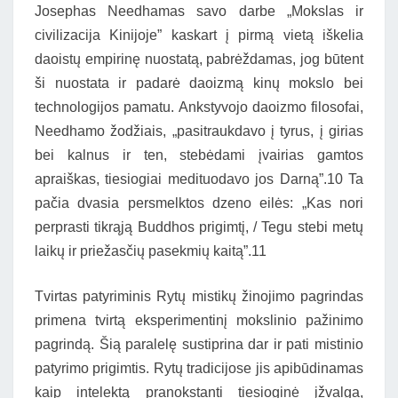
Josephas Needhamas savo darbe „Mokslas ir
civilizacija Kinijoje” kaskart į pirmą vietą iškelia
daoistų empirinę nuostatą, pabrėždamas, jog būtent
ši nuostata ir padarė daoizmą kinų mokslo bei
technologijos pamatu. Ankstyvojo daoizmo filosofai,
Needhamo žodžiais, „pasitraukdavo į tyrus, į girias
bei kalnus ir ten, stebėdami įvairias gamtos
apraiškas, tiesiogiai medituodavo jos Darną”.10 Ta
pačia dvasia persmelktos dzeno eilės: „Kas nori
perprasti tikrąją Buddhos prigimtį, / Tegu stebi metų
laikų ir priežasčių pasekmių kaitą”.11
Tvirtas patyriminis Rytų mistikų žinojimo pagrindas
primena tvirtą eksperimentinį mokslinio pažinimo
pagrindą. Šią paralelę sustiprina dar ir pati mistinio
patyrimo prigimtis. Rytų tradicijose jis apibūdinamas
kaip intelektą pranokstanti tiesioginė įžvalga,