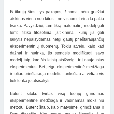
Iš tikrųjų šios trys pakopos, žinoma, nėra griežtai
atskirtos viena nuo kitos ir ne visuomet eina ta pačia
tvarka. Pavyzdžiui, tam tikrą matematinį modelį gali
lemti fiziko filosofiniai įsitikinimai, kurių jis gali
laikytis nepaisydamas netgi gautų prieštaraujančių
eksperimentinių duomenų. Tokiu atveju, kaip kad
dažnai ir nutinka, jis stengsis modifikuoti savo
modelį taip, kad šis leistų atsižvelgti ir į naujausius
eksperimentus. Bet jeigu eksperimentinė medžiaga
ir toliau prieštarauja modeliui, anksčiau ar vėliau vis
tiek tenka jo atsisakyti.
Būtent šitoks tvirtas visų teorijų grindimas
eksperimentine medžiaga ir vadinamas moksliniu
metodu. Būtent šitaip, kaip matysime, grindžiama ir