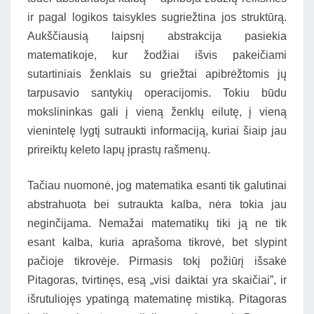
ir pagal logikos taisykles sugriežtina jos struktūrą.
Aukščiausią laipsnį abstrakcija pasiekia
matematikoje, kur žodžiai išvis pakeičiami
sutartiniais ženklais su griežtai apibrėžtomis jų
tarpusavio santykių operacijomis. Tokiu būdu
mokslininkas gali į vieną ženklų eilutę, į vieną
vienintelę lygtį sutraukti informaciją, kuriai šiaip jau
prireiktų keleto lapų įprastų rašmenų.
Tačiau nuomonė, jog matematika esanti tik galutinai
abstrahuota bei sutraukta kalba, nėra tokia jau
neginčijama. Nemažai matematikų tiki ją ne tik
esant kalba, kuria aprašoma tikrovė, bet slypint
pačioje tikrovėje. Pirmasis tokį požiūrį išsakė
Pitagoras, tvirtinęs, esą „visi daiktai yra skaičiai”, ir
išrutuliojęs ypatingą matematinę mistiką. Pitagoras