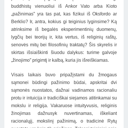
buddhistų vienuoliui iš Ankor Vato arba Kioto
„pažinimas” yra tas pat, kas fizikui iš Oksfordo ar
Berklio? Ir, antra, kokius gi teiginius lyginsime? Ką
atrinksime iš begalės eksperimentinių duomenų,
lygčių bei teorijų ir, kita vertus, iš religinių raštų,
senovės mitų bei filosofinių traktatų? Šis skyrelis ir
skirtas išsiaiškinti šiuodu dalykus: turime galvoje
„žinojimo” prigimtį ir kalbą, kuria jis išreiškiamas.
Visais laikais buvo pripažįstami du žmogaus
sąmonei būdingi pažinimo būdai, apskritai dvi
sąmonės nuostatos, dažnai vadinamos racionaliu
protu ir intuicija ir tradiciškai siejamos atitinkamai su
mokslu ir religija. Vakaruose intuityvusis, religinis
žinojimas dažnusyk nuvertinamas, iškeliant
racionalųjį, mokslinį pažinimą, o tradicinė Rytų