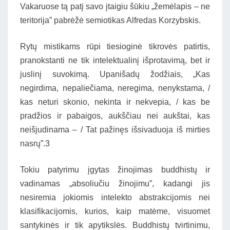
Vakaruose tą patį savo įtaigiu šūkiu „žemėlapis – ne
teritorija” pabrėžė semiotikas Alfredas Korzybskis.
Rytų mistikams rūpi tiesioginė tikrovės patirtis,
pranokstanti ne tik intelektualinį išprotavimą, bet ir
juslinį suvokimą. Upanišadų žodžiais, „Kas
negirdima, nepaliečiama, neregima, nenykstama, /
kas neturi skonio, nekinta ir nekvepia, / kas be
pradžios ir pabaigos, aukščiau nei aukštai, kas
neišjudinama – / Tat pažinęs išsivaduoja iš mirties
nasrų”.3
Tokiu patyrimu įgytas žinojimas buddhistų ir
vadinamas „absoliučiu žinojimu”, kadangi jis
nesiremia jokiomis intelekto abstrakcijomis nei
klasifikacijomis, kurios, kaip matėme, visuomet
santykinės ir tik apytikslės. Buddhistų tvirtinimu,