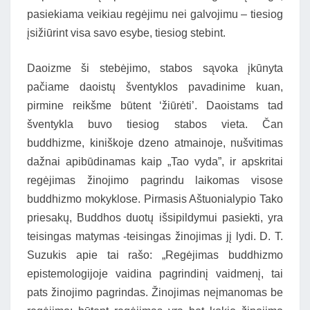
pasiekiama veikiau regėjimu nei galvojimu – tiesiog
įsižiūrint visa savo esybe, tiesiog stebint.
Daoizme ši stebėjimo, stabos sąvoka įkūnyta
pačiame daoistų šventyklos pavadinime kuan,
pirmine reikšme būtent ‘žiūrėti’. Daoistams tad
šventykla buvo tiesiog stabos vieta. Čan
buddhizme, kiniškoje dzeno atmainoje, nušvitimas
dažnai apibūdinamas kaip „Tao vyda”, ir apskritai
regėjimas žinojimo pagrindu laikomas visose
buddhizmo mokyklose. Pirmasis Aštuonialypio Tako
priesakų, Buddhos duotų išsipildymui pasiekti, yra
teisingas matymas -teisingas žinojimas jį lydi. D. T.
Suzukis apie tai rašo: „Regėjimas buddhizmo
epistemologijoje vaidina pagrindinį vaidmenį, tai
pats žinojimo pagrindas. Žinojimas neįmanomas be