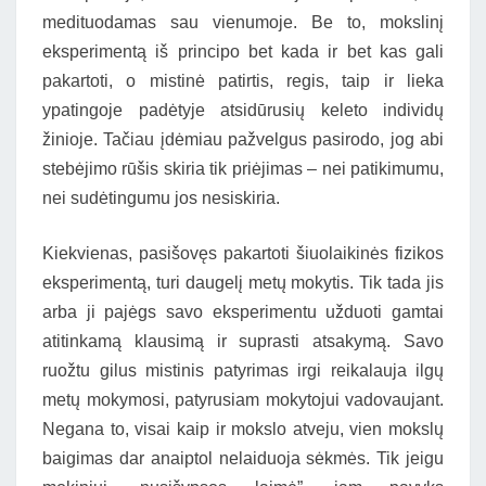
medituodamas sau vienumoje. Be to, mokslinį
eksperimentą iš principo bet kada ir bet kas gali
pakartoti, o mistinė patirtis, regis, taip ir lieka
ypatingoje padėtyje atsidūrusių keleto individų
žinioje. Tačiau įdėmiau pažvelgus pasirodo, jog abi
stebėjimo rūšis skiria tik priėjimas – nei patikimumu,
nei sudėtingumu jos nesiskiria.
Kiekvienas, pasišovęs pakartoti šiuolaikinės fizikos
eksperimentą, turi daugelį metų mokytis. Tik tada jis
arba ji pajėgs savo eksperimentu užduoti gamtai
atitinkamą klausimą ir suprasti atsakymą. Savo
ruožtu gilus mistinis patyrimas irgi reikalauja ilgų
metų mokymosi, patyrusiam mokytojui vadovaujant.
Negana to, visai kaip ir mokslo atveju, vien mokslų
baigimas dar anaiptol nelaiduoja sėkmės. Tik jeigu