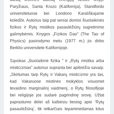
Paryžiaus, Santa Kruzo (Kalifornija), Standfordo
universitetuose bei Londono Karališkajame
koledže. Autorius taip pat seniai domisi šiuolaikinės
fizikos ir Rytų mistikos pasaulėžiūrų sugretinimo
galimybėmis. Knygos „Fizikos Dao” (The Tao of
Physics) pasirodymo metu (1977 m.) jis dirbo
Berklio universitete Kalifornijoje.
Sąvokas „šiuolaikinė fizika ” ir „Rytų mistika arba
misticizmas” autorius supranta bei apibrėžia savaip.
„Skirtumas tarp Rytų ir Vakarų misticizmo yra tas,
kad Vakaruose mistinės mokyklos visuomet
tevaidino marginalinį vaidmenį, o Rytų filosofijoje
bei religijoje jos sudarė pagrindinę srovę. Užtat
paprastumo dėlei aš kalbėsiu tiesiog apie ‘Rytų
pasaulėžiūrą’, tik retkarčiais tepaminėdamas kitus