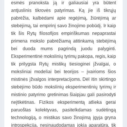
esmės pranoksta ją ir galiausiai yra būtent
antjuslinis tikrovės patyrimas. Ką jie iš tikrųjų
pabrėžia, kalbėdami apie regėjimą, žiūrėjimą ar
stebėjimą, tai empirinį savo žinojimo pobūdį. Ir kaip
tik šis Rytų filosofijos empiriškumas nepaprastai
primena mokslo pabrėžiamą atitinkamą stebėjimą
bei duoda mums pagrindą juodu palyginti.
Eksperimentinė mokslinių tyrimų pakopa, regis, kaip
tik prilygsta Rytų mistikų tiesioginei įžvalgai, o
moksliniai modeliai bei teorijos – įvairioms šios
mistinės įžvalgos interpretacijoms. Dėl itin skirtingo
stebėjimo būdo mokslinių eksperimentinių tyrimų ir
mistinio patyrimo gretinimas šiaipjau gali pasirodyti
neįtikėtinas. Fizikos eksperimentą atlieka gerai
paruoštas kolektyvas, pasitelkdamas sudėtingą
technologiją, o mistikas savo žinojimą įgyja gryna
introspekcija, nesinaudodamas jokia aparatūra, tik