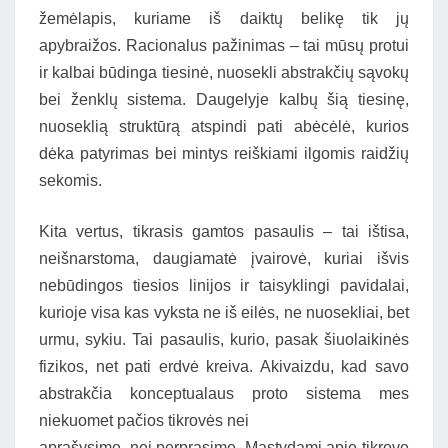
žemėlapis, kuriame iš daiktų belikę tik jų
apybraižos. Racionalus pažinimas – tai mūsų protui
ir kalbai būdinga tiesinė, nuosekli abstrakčių sąvokų
bei ženklų sistema. Daugelyje kalbų šią tiesinę,
nuoseklią struktūrą atspindi pati abėcėlė, kurios
dėka patyrimas bei mintys reiškiami ilgomis raidžių
sekomis.
Kita vertus, tikrasis gamtos pasaulis – tai ištisa,
neišnarstoma, daugiamatė įvairovė, kuriai išvis
nebūdingos tiesios linijos ir taisyklingi pavidalai,
kurioje visa kas vyksta ne iš eilės, ne nuosekliai, bet
urmu, sykiu. Tai pasaulis, kurio, pasak šiuolaikinės
fizikos, net pati erdvė kreiva. Akivaizdu, kad savo
abstrakčia konceptualaus proto sistema mes
niekuomet pačios tikrovės nei
aprašysime, nei perprasime. Mąstydami apie tikrovę