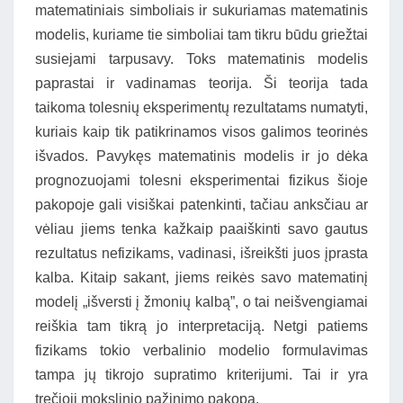
matematiniais simboliais ir sukuriamas matematinis
modelis, kuriame tie simboliai tam tikru būdu griežtai
susiejami tarpusavy. Toks matematinis modelis
paprastai ir vadinamas teorija. Ši teorija tada
taikoma tolesnių eksperimentų rezultatams numatyti,
kuriais kaip tik patikrinamos visos galimos teorinės
išvados. Pavykęs matematinis modelis ir jo dėka
prognozuojami tolesni eksperimentai fizikus šioje
pakopoje gali visiškai patenkinti, tačiau anksčiau ar
vėliau jiems tenka kažkaip paaiškinti savo gautus
rezultatus nefizikams, vadinasi, išreikšti juos įprasta
kalba. Kitaip sakant, jiems reikės savo matematinį
modelį „išversti į žmonių kalbą”, o tai neišvengiamai
reiškia tam tikrą jo interpretaciją. Netgi patiems
fizikams tokio verbalinio modelio formulavimas
tampa jų tikrojo supratimo kriterijumi. Tai ir yra
trečioji mokslinio pažinimo pakopa.