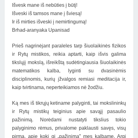
Išvesk mane iš nebūties į būtį!
Išveski iš tamsos mane į šviesą!
Ir iš mirties išveski į nemirtingumą!
Brhad-aranyaka Upanisad
Prieš nagrinėjant paraleles tarp šiuolaikinės fizikos
ir Rytų mistikos, reikia aptarti, kaip išvis galima
tikslųjį mokslą, išreikštą sudėtingiausia šiuolaikinės
matematikos kalba, lyginti su dvasinėmis
disciplinomis, kurių įžvalgos remiasi meditacija ir,
kaip tvirtinama, neperteikiamos nė žodžiu.
Ką mes iš tikrųjų ketiname palyginti, tai mokslininkų
ir Rytų mistikų teiginius apie savąjį pasaulio
pažinimą. Norėdami nustatyti tikslius tokio
palyginimo rėmus, privalome paklausti savęs, visų
pirma, apie kokį gi „pažinimą” mes kalbame. Argi