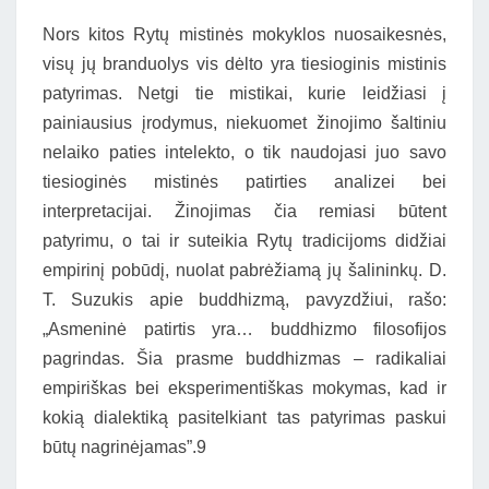
Nors kitos Rytų mistinės mokyklos nuosaikesnės,
visų jų branduolys vis dėlto yra tiesioginis mistinis
patyrimas. Netgi tie mistikai, kurie leidžiasi į
painiausius įrodymus, niekuomet žinojimo šaltiniu
nelaiko paties intelekto, o tik naudojasi juo savo
tiesioginės mistinės patirties analizei bei
interpretacijai. Žinojimas čia remiasi būtent
patyrimu, o tai ir suteikia Rytų tradicijoms didžiai
empirinį pobūdį, nuolat pabrėžiamą jų šalininkų. D.
T. Suzukis apie buddhizmą, pavyzdžiui, rašo:
„Asmeninė patirtis yra… buddhizmo filosofijos
pagrindas. Šia prasme buddhizmas – radikaliai
empiriškas bei eksperimentiškas mokymas, kad ir
kokią dialektiką pasitelkiant tas patyrimas paskui
būtų nagrinėjamas”.9