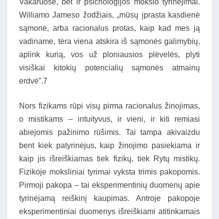
Vakaruose, bet ir psichologijos mokslo tyrinėjimai.
Williamo Jameso žodžiais, „mūsų įprasta kasdienė
sąmonė, arba racionalus protas, kaip kad mes ją
vadiname, tėra viena atskira iš sąmonės galimybių,
aplink kurią, vos už ploniausios plėvelės, plyti
visiškai kitokių potencialių sąmonės atmainų
erdvė”.7
Nors fizikams rūpi visų pirma racionalus žinojimas,
o mistikams – intuityvus, ir vieni, ir kiti remiasi
abiejomis pažinimo rūšimis. Tai tampa akivaizdu
bent kiek patyrinėjus, kaip žinojimo pasiekiama ir
kaip jis išreiškiamas tiek fizikų, tiek Rytų mistikų.
Fizikoje moksliniai tyrimai vyksta trimis pakopomis.
Pirmoji pakopa – tai eksperimentinių duomenų apie
tyrinėjamą reiškinį kaupimas. Antroje pakopoje
eksperimentiniai duomenys išreiškiami atitinkamais