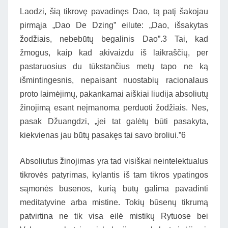
Laodzi, šią tikrovę pavadinęs Dao, tą patį šakojau
pirmąja „Dao De Dzing” eilute: „Dao, išsakytas
žodžiais, nebebūtų begalinis Dao”.3 Tai, kad
žmogus, kaip kad akivaizdu iš laikraščių, per
pastaruosius du tūkstančius metų tapo ne ką
išmintingesnis, nepaisant nuostabių racionalaus
proto laimėjimų, pakankamai aiškiai liudija absoliutų
žinojimą esant neįmanoma perduoti žodžiais. Nes,
pasak Džuangdzi, „jei tat galėtų būti pasakyta,
kiekvienas jau būtų pasakęs tai savo broliui.”6
Absoliutus žinojimas yra tad visiškai neintelektualus
tikrovės patyrimas, kylantis iš tam tikros ypatingos
sąmonės būsenos, kurią būtų galima pavadinti
meditatyvine arba mistine. Tokių būsenų tikrumą
patvirtina ne tik visa eilė mistikų Rytuose bei