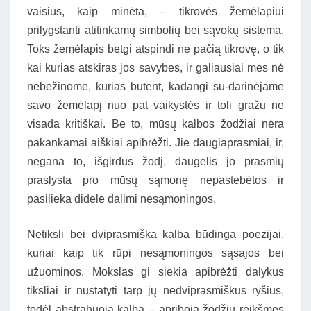
vaisius, kaip minėta, – tikrovės žemėlapiui
prilygstanti atitinkamų simbolių bei sąvokų sistema.
Toks žemėlapis betgi atspindi ne pačią tikrovę, o tik
kai kurias atskiras jos savybes, ir galiausiai mes nė
nebežinome, kurias būtent, kadangi su-darinėjame
savo žemėlapį nuo pat vaikystės ir toli gražu ne
visada kritiškai. Be to, mūsų kalbos žodžiai nėra
pakankamai aiškiai apibrėžti. Jie daugiaprasmiai, ir,
negana to, išgirdus žodį, daugelis jo prasmių
praslysta pro mūsų sąmonę nepastebėtos ir
pasilieka didele dalimi nesąmoningos.
Netiksli bei dviprasmiška kalba būdinga poezijai,
kuriai kaip tik rūpi nesąmoningos sąsajos bei
užuominos. Mokslas gi siekia apibrėžti dalykus
tiksliai ir nustatyti tarp jų nedviprasmiškus ryšius,
todėl abstrahuoja kalbą – apriboja žodžių reikšmes