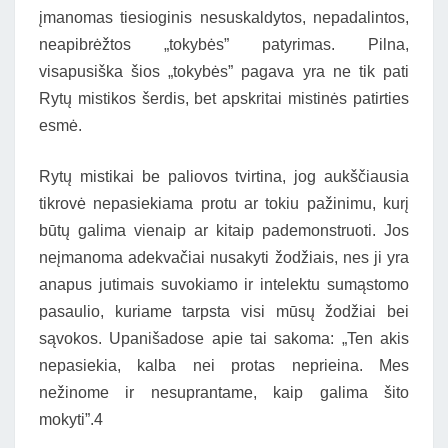
įmanomas tiesioginis nesuskaldytos, nepadalintos,
neapibrėžtos „tokybės” patyrimas. Pilna,
visapusiška šios „tokybės” pagava yra ne tik pati
Rytų mistikos šerdis, bet apskritai mistinės patirties
esmė.
Rytų mistikai be paliovos tvirtina, jog aukščiausia
tikrovė nepasiekiama protu ar tokiu pažinimu, kurį
būtų galima vienaip ar kitaip pademonstruoti. Jos
neįmanoma adekvačiai nusakyti žodžiais, nes ji yra
anapus jutimais suvokiamo ir intelektu sumąstomo
pasaulio, kuriame tarpsta visi mūsų žodžiai bei
sąvokos. Upanišadose apie tai sakoma: „Ten akis
nepasiekia, kalba nei protas neprieina. Mes
nežinome ir nesuprantame, kaip galima šito
mokyti”.4