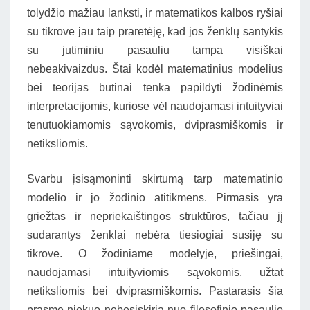
tolydžio mažiau lanksti, ir matematikos kalbos ryšiai
su tikrove jau taip praretėję, kad jos ženklų santykis
su jutiminiu pasauliu tampa visiškai
nebeakivaizdus. Štai kodėl matematinius modelius
bei teorijas būtinai tenka papildyti žodinėmis
interpretacijomis, kuriose vėl naudojamasi intuityviai
tenutuokiamomis sąvokomis, dviprasmiškomis ir
netiksliomis.
Svarbu įsisąmoninti skirtumą tarp matematinio
modelio ir jo žodinio atitikmens. Pirmasis yra
griežtas ir nepriekaištingos struktūros, tačiau jį
sudarantys ženklai nebėra tiesiogiai susiję su
tikrove. O žodiniame modelyje, priešingai,
naudojamasi intuityviomis sąvokomis, užtat
netiksliomis bei dviprasmiškomis. Pastarasis šia
prasme niekuo nebesiskiria nuo filosofinio pasaulio