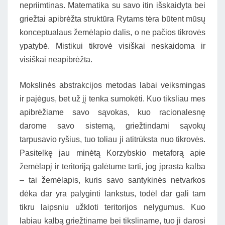
nepriimtinas. Matematika su savo itin išskaidyta bei
griežtai apibrėžta struktūra Rytams tėra būtent mūsų
konceptualaus žemėlapio dalis, o ne pačios tikrovės
ypatybė. Mistikui tikrovė visiškai neskaidoma ir
visiškai neapibrėžta.
Mokslinės abstrakcijos metodas labai veiksmingas
ir pajėgus, bet už jį tenka sumokėti. Kuo tiksliau mes
apibrėžiame savo sąvokas, kuo racionalesnę
darome savo sistemą, griežtindami sąvokų
tarpusavio ryšius, tuo toliau ji atitrūksta nuo tikrovės.
Pasitelkę jau minėtą Korzybskio metaforą apie
žemėlapį ir teritoriją galėtume tarti, jog įprasta kalba
– tai žemėlapis, kuris savo santykinės netvarkos
dėka dar yra palyginti lankstus, todėl dar gali tam
tikru laipsniu užkloti teritorijos nelygumus. Kuo
labiau kalbą griežtiname bei tiksliname, tuo ji darosi