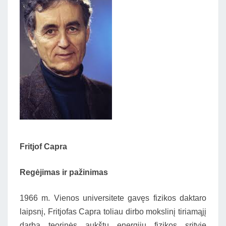
Fritjof Capra
Regėjimas ir pažinimas
1966 m. Vienos universitete gavęs fizikos daktaro
laipsnį, Fritjofas Capra toliau dirbo mokslinį tiriamąjį
darbą teorinės aukštų energijų fizikos srityje