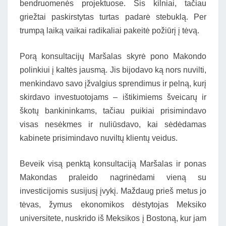
bendruomenės projektuose. Šis kilniai, tačiau
griežtai paskirstytas turtas padarė stebuklą. Per
trumpą laiką vaikai radikaliai pakeitė požiūrį į tėvą.
Porą konsultacijų Maršalas skyrė pono Makondo
polinkiui į kaltės jausmą. Jis bijodavo ką nors nuvilti,
menkindavo savo įžvalgius sprendimus ir pelną, kurį
skirdavo investuotojams – ištikimiems šveicarų ir
škotų bankininkams, tačiau puikiai prisimindavo
visas nesėkmes ir nuliūsdavo, kai sėdėdamas
kabinete prisimindavo nuviltų klientų veidus.
Beveik visą penktą konsultaciją Maršalas ir ponas
Makondas praleido nagrinėdami vieną su
investicijomis susijusį įvykį. Maždaug prieš metus jo
tėvas, žymus ekonomikos dėstytojas Meksiko
universitete, nuskrido iš Meksikos į Bostoną, kur jam