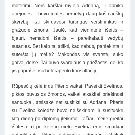
moterimi. Nors karštai mylėjo Adrianą, jį apniko
abejonės – buvo matęs pernelyg daug košmariškų
skyrybų, kai skirdavosi turtingas verslininkas ir
gražuolė žmona. Jautė, kad vienintelė išeitis –
bjauri, nemaloni išeitis – pareikalauti vedybų
sutarties. Bet kaip tai atlikti, kad nebūtų paniekinta ir
suteršta jų meilė? Makondas vis svarstė, suko
galvą, delsė. Tai buvo svarbiausia priežastis, dėl ko
jis paprašė psichoterapeuto konsultacijų.
Rūpesčių kėlė ir du Piterio vaikai. Paveikti Evelinos,
piktos buvusios žmonos, vaikai atkakliai priešinosi
santuokai, atsisakė net susitikti su Adriana. Piteris
su Evelina koledže buvo neišskiriami ir susituokė
kitą dieną po diplomų įteikimo. Tačiau meilė greitai
išblėso, o po kelerių metų Evelina ėmė smarkiai
girtuokliauti. Piteris didvyriškai stengėsi išlaikyti