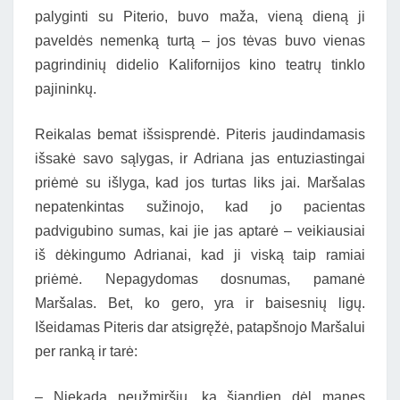
palyginti su Piterio, buvo maža, vieną dieną ji
paveldės nemenką turtą – jos tėvas buvo vienas
pagrindinių didelio Kalifornijos kino teatrų tinklo
pajininkų.
Reikalas bemat išsisprendė. Piteris jaudindamasis
išsakė savo sąlygas, ir Adriana jas entuziastingai
priėmė su išlyga, kad jos turtas liks jai. Maršalas
nepatenkintas sužinojo, kad jo pacientas
padvigubino sumas, kai jie jas aptarė – veikiausiai
iš dėkingumo Adrianai, kad ji viską taip ramiai
priėmė. Nepagydomas dosnumas, pamanė
Maršalas. Bet, ko gero, yra ir baisesnių ligų.
Išeidamas Piteris dar atsigręžė, patapšnojo Maršalui
per ranką ir tarė:
– Niekada neužmiršiu, ką šiandien dėl manęs