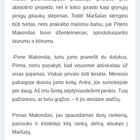
abejotino projekto, net ir tokio įprasto kaip grynųjų
pinigų įplaukų slėpimas. Todėl Maršalas stengėsi
būti tvirtas, nors prakalbo maloniu balsu, juk Piteris
Makondas buvo džentelmenas, spinduliuojantis
taurumu ir kilnumu.
-Pone Makondai, turiu jums pranešti du dalykus.
Pirma, noriu pasakyti, kad visuomet atsiskaitau už
visas pajamas. Viskas privalo būti teisėta. Mėnesio
pabaigoje duosiu jums kvitą. Antra, jūs sumokėjote
per daug. Aš imu šimtą septyniasdešimt penkis. Tuoj
pažiūrėsiu, ar turiu grąžos. – Ir jis atsidarė stalčių.
Ponas Makondas, jau spausdamas durų rankeną,
pasisuko ir kilstelėjo kitą ranką, delną atsukęs į
Maršalą.