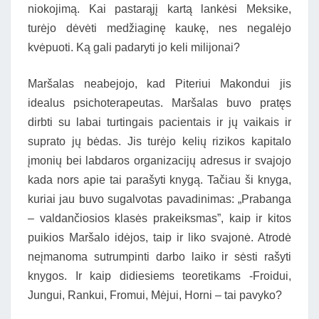
niokojimą. Kai pastarąjį kartą lankėsi Meksike,
turėjo dėvėti medžiaginę kaukę, nes negalėjo
kvėpuoti. Ką gali padaryti jo keli milijonai?
Maršalas neabejojo, kad Piteriui Makondui jis
idealus psichoterapeutas. Maršalas buvo pratęs
dirbti su labai turtingais pacientais ir jų vaikais ir
suprato jų bėdas. Jis turėjo kelių rizikos kapitalo
įmonių bei labdaros organizacijų adresus ir svajojo
kada nors apie tai parašyti knygą. Tačiau ši knyga,
kuriai jau buvo sugalvotas pavadinimas: „Prabanga
– valdančiosios klasės prakeiksmas”, kaip ir kitos
puikios Maršalo idėjos, taip ir liko svajonė. Atrodė
neįmanoma sutrumpinti darbo laiko ir sėsti rašyti
knygos. Ir kaip didiesiems teoretikams -Froidui,
Jungui, Rankui, Fromui, Mėjui, Horni – tai pavyko?