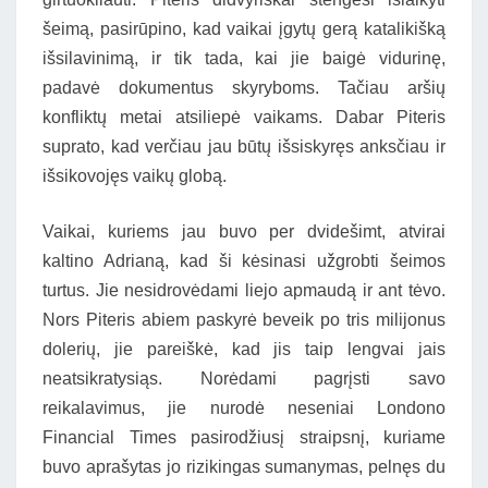
šeimą, pasirūpino, kad vaikai įgytų gerą katalikišką
išsilavinimą, ir tik tada, kai jie baigė vidurinę,
padavė dokumentus skyryboms. Tačiau aršių
konfliktų metai atsiliepė vaikams. Dabar Piteris
suprato, kad verčiau jau būtų išsiskyręs anksčiau ir
išsikovojęs vaikų globą.
Vaikai, kuriems jau buvo per dvidešimt, atvirai
kaltino Adrianą, kad ši kėsinasi užgrobti šeimos
turtus. Jie nesidrovėdami liejo apmaudą ir ant tėvo.
Nors Piteris abiem paskyrė beveik po tris milijonus
dolerių, jie pareiškė, kad jis taip lengvai jais
neatsikratysiąs. Norėdami pagrįsti savo
reikalavimus, jie nurodė neseniai Londono
Financial Times pasirodžiusį straipsnį, kuriame
buvo aprašytas jo rizikingas sumanymas, pelnęs du