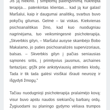
Jis ją niekino. Į simptomų palengvinimą nukreipta
terapija… patenkintas klientas… kad ją kur galas!
Maršalui, kaip ir daugumai analitikų, svarbus buvo
pokyčių gilumas. Gelmė – tai viskas. Kiekvienas
psichoanalitikas žino, kad kuo nuodugniau
nagrinėjama, tuo veiksmingesnė psichoterapija.
„Skverbkis gilyn, – Maršalui ausyse skambėjo Bobo
Makalamo, jo paties psichoanalizės supervizoriaus,
balsas. – Skverbkis gilyn į pačias seniausias
sąmonės sritis, į primityvius jausmus, archaines
fantazijas; grįžk prie ankstyviausių atminties klodų.
Tada ir tik tada galėsi visiškai išrauti neurozę ir
išgydyti žmogų.”
Tačiau nuodugnioji psichoterapija pralaimėjo kovą:
visur buvo apstu naudos siekiančių barbarų ordų.
Žygiuodami su planingo gydymo vėliava trumpos