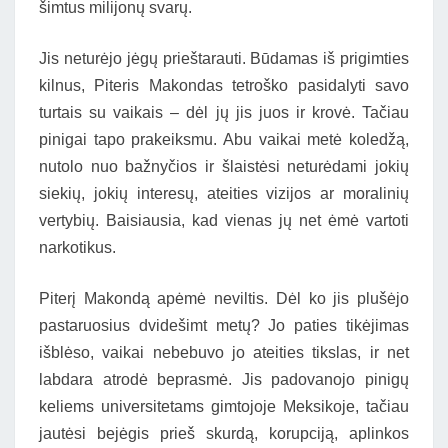
šimtus milijonų svarų.
Jis neturėjo jėgų prieštarauti. Būdamas iš prigimties
kilnus, Piteris Makondas tetroško pasidalyti savo
turtais su vaikais – dėl jų jis juos ir krovė. Tačiau
pinigai tapo prakeiksmu. Abu vaikai metė koledžą,
nutolo nuo bažnyčios ir šlaistėsi neturėdami jokių
siekių, jokių interesų, ateities vizijos ar moralinių
vertybių. Baisiausia, kad vienas jų net ėmė vartoti
narkotikus.
Piterį Makondą apėmė neviltis. Dėl ko jis plušėjo
pastaruosius dvidešimt metų? Jo paties tikėjimas
išblėso, vaikai nebebuvo jo ateities tikslas, ir net
labdara atrodė beprasmė. Jis padovanojo pinigų
keliems universitetams gimtojoje Meksikoje, tačiau
jautėsi bejėgis prieš skurdą, korupciją, aplinkos