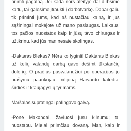
priimti pagalbą. Jei kada nors ateityje dar dirbsime
kartu, tai galėsime įtraukti į darbotvarkę. Dabar galiu
tik priminti jums, kad aš nustačiau kainą, ir jūs
sąžiningai mokėjote už mano paslaugas. Laikausi
tos pačios nuostatos kaip ir jūsų tėvo chirurgas ir
užtikrinu, kad jūs man nesate skolingas.
-Daktaras Blekas? Nėra ko lyginti! Daktaras Blekas
už kelių valandų darbą gavo dešimt tūkstančių
dolerių. O praėjus pusvalandžiui po operacijos jo
prašymu paaukojau milijoną Harvardo katedrai
širdies ir kraujagyslių tyrimams.
Maršalas supratingai palingavo galvą.
-Pone Makondai, žaviuosi jūsų kilnumu; tai
nuostabu. Mielai priimčiau dovaną. Man, kaip ir