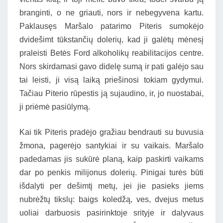
branginti, o ne griauti, nors ir nebegyvena kartu.
Paklausęs Maršalo patarimo Piteris sumokėjo
dvidešimt tūkstančių dolerių, kad ji galėtų mėnesį
praleisti Betės Ford alkoholikų reabilitacijos centre.
Nors skirdamasi gavo didelę sumą ir pati galėjo sau
tai leisti, ji visą laiką priešinosi tokiam gydymui.
Tačiau Piterio rūpestis ją sujaudino, ir, jo nuostabai,
ji priėmė pasiūlymą.
Kai tik Piteris pradėjo gražiau bendrauti su buvusia
žmona, pagerėjo santykiai ir su vaikais. Maršalo
padedamas jis sukūrė planą, kaip paskirti vaikams
dar po penkis milijonus dolerių. Pinigai turės būti
išdalyti per dešimtį metų, jei jie pasieks jiems
nubrėžtų tikslų: baigs koledžą, ves, dvejus metus
uoliai darbuosis pasirinktoje srityje ir dalyvaus