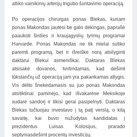
atliko vainikinių arterijų trigubo šuntavimo operaciją.
Po operacijos chirurgas ponas Blekas, kuriam
ponas Makondas jautėsi be galo dėkingas, paprašė
paaukoti širdies ir kraujagyslių tyrimų programai
Harvarde. Ponas Makondas ne tik mielai sutiko
paremti programą, bet ir išreiškė norą atsilyginti
daktarui Blekui asmeniškai. Daktaras Blekas
atsisakė dovanos, tvirtindamas, kad dešimt
tūkstančių už operaciją jam yra pakankamas atlygis.
Vis dėlto šnekėdamasis su juo ponas Makondas
atsitiktinai paminėjo, kad išvakarėse Meksikoje
sudarė sandorį ir tikisi gerai pasipelnyti. Daktaras
Blekas tučtuojau investavo į tą patį verslą, o kitą
savaitę, kai buvo nužudytas kandidatas į
prezidentus Luisas Kolosijus, prarado
septyniasdešimt procentų investicijų.