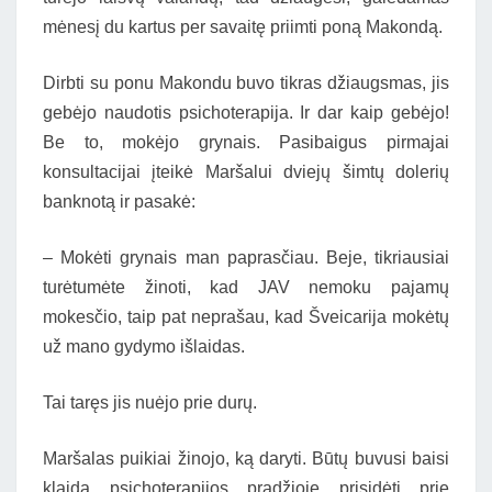
mėnesį du kartus per savaitę priimti poną Makondą.
Dirbti su ponu Makondu buvo tikras džiaugsmas, jis
gebėjo naudotis psichoterapija. Ir dar kaip gebėjo!
Be to, mokėjo grynais. Pasibaigus pirmajai
konsultacijai įteikė Maršalui dviejų šimtų dolerių
banknotą ir pasakė:
– Mokėti grynais man paprasčiau. Beje, tikriausiai
turėtumėte žinoti, kad JAV nemoku pajamų
mokesčio, taip pat neprašau, kad Šveicarija mokėtų
už mano gydymo išlaidas.
Tai taręs jis nuėjo prie durų.
Maršalas puikiai žinojo, ką daryti. Būtų buvusi baisi
klaida psichoterapijos pradžioje prisidėti prie