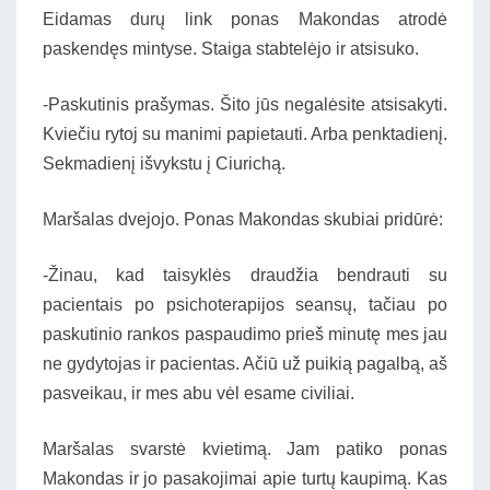
Eidamas durų link ponas Makondas atrodė
paskendęs mintyse. Staiga stabtelėjo ir atsisuko.
-Paskutinis prašymas. Šito jūs negalėsite atsisakyti.
Kviečiu rytoj su manimi papietauti. Arba penktadienį.
Sekmadienį išvykstu į Ciurichą.
Maršalas dvejojo. Ponas Makondas skubiai pridūrė:
-Žinau, kad taisyklės draudžia bendrauti su
pacientais po psichoterapijos seansų, tačiau po
paskutinio rankos paspaudimo prieš minutę mes jau
ne gydytojas ir pacientas. Ačiū už puikią pagalbą, aš
pasveikau, ir mes abu vėl esame civiliai.
Maršalas svarstė kvietimą. Jam patiko ponas
Makondas ir jo pasakojimai apie turtų kaupimą. Kas