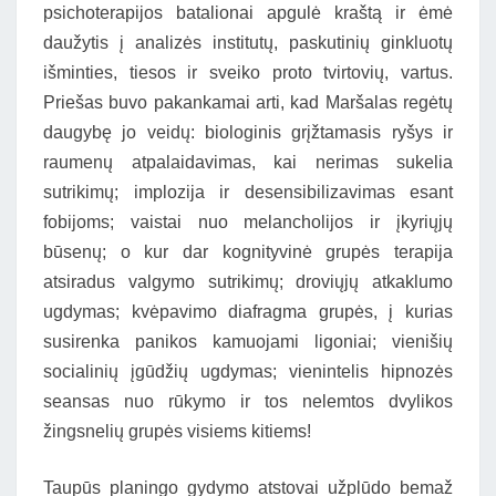
psichoterapijos batalionai apgulė kraštą ir ėmė
daužytis į analizės institutų, paskutinių ginkluotų
išminties, tiesos ir sveiko proto tvirtovių, vartus.
Priešas buvo pakankamai arti, kad Maršalas regėtų
daugybę jo veidų: biologinis grįžtamasis ryšys ir
raumenų atpalaidavimas, kai nerimas sukelia
sutrikimų; implozija ir desensibilizavimas esant
fobijoms; vaistai nuo melancholijos ir įkyriųjų
būsenų; o kur dar kognityvinė grupės terapija
atsiradus valgymo sutrikimų; droviųjų atkaklumo
ugdymas; kvėpavimo diafragma grupės, į kurias
susirenka panikos kamuojami ligoniai; vienišių
socialinių įgūdžių ugdymas; vienintelis hipnozės
seansas nuo rūkymo ir tos nelemtos dvylikos
žingsnelių grupės visiems kitiems!
Taupūs planingo gydymo atstovai užplūdo bemaž