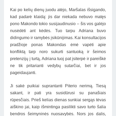
Kai po kelių dienų juodu atėjo, Maršalas išsigando,
kad padarė klaidą: jis dar niekada nebuvo matęs
pono Makondo tokio susijaudinusio – šis vos galėjo
nusėdėti ant kėdės. Tuo tarpu Adriana buvo
didingumo ir ramybės įsikūnijimas. Kai konsultacijos
pradžioje ponas Makondas ėmė vapėti apie
konfliktą tarp noro sukurti santuoką ir šeimos
pretenzijų į turtą, Adriana tuoj pat įsiterpė ir pareiškė
ne tik pritarianti vedybų sutarčiai, bet ir jos
pageidaujanti.
Ji sakė puikiai suprantanti Piterio nerimą. Tiesą
sakant, ir pati yra susidūrusi su panašiais
rūpesčiais. Prieš kelias dienas sunkiai sergąs tėvas
aiškino jai, kaip išmintinga pasilikti savo turto šalia
bendros šeimyninės nuosavybės. Nors jos dalis,