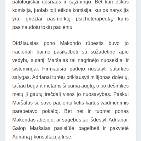
patologiškai dosnaus ir sąžiningo. Bet kuri etikos
komisija, juolab toji etikos komisija, kurios narys jis
yra, griežtai pasmerktų psichoterapeutą, kuris
pasinaudotų tokiu pacientu.
Didžiausias pono Makondo rūpestis buvo jo
iracionali baimė pasikalbėti su sužadėtine apie
vedybų sutartį. Maršalas tai nagrinėjo nuosekliai ir
sistemingai. Pirmiausia padėjo nustatyti sutarties
sąlygas. Adrianai turėtų priklausyti milijonas dolerių,
tačiau bėgant metams ši suma augtų, o po dešimties
metų ji gautų trečdalį visos jo nuosavybės. Paskui
Maršalas su savo pacientu kelis kartus vaidmenimis
parepetavo pokalbį. Bet net ir tuomet ponas
Makondas abejojo, ar sugebės tai išdėstyti Adrianai.
Galop Maršalas pasisiūlė pagelbėti ir pakvietė
Adrianą į konsultaciją trise.