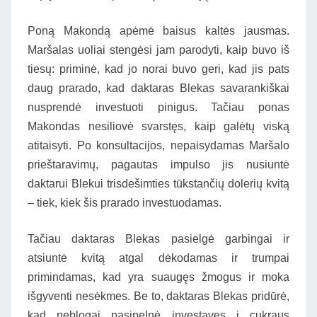
Poną Makondą apėmė baisus kaltės jausmas.
Maršalas uoliai stengėsi jam parodyti, kaip buvo iš
tiesų: priminė, kad jo norai buvo geri, kad jis pats
daug prarado, kad daktaras Blekas savarankiškai
nusprendė investuoti pinigus. Tačiau ponas
Makondas nesiliovė svarstęs, kaip galėtų viską
atitaisyti. Po konsultacijos, nepaisydamas Maršalo
prieštaravimų, pagautas impulso jis nusiuntė
daktarui Blekui trisdešimties tūkstančių dolerių kvitą
– tiek, kiek šis prarado investuodamas.
Tačiau daktaras Blekas pasielgė garbingai ir
atsiuntė kvitą atgal dėkodamas ir trumpai
primindamas, kad yra suaugęs žmogus ir moka
išgyventi nesėkmes. Be to, daktaras Blekas pridūrė,
kad neblogai pasipelnė investavęs į cukraus