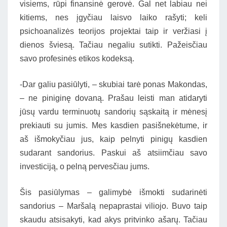
visiems, rūpi finansinė gerovė. Gal net labiau nei
kitiems, nes įgyčiau laisvo laiko rašyti; keli
psichoanalizės teorijos projektai taip ir veržiasi į
dienos šviesą. Tačiau negaliu sutikti. Pažeisčiau
savo profesinės etikos kodeksą.
-Dar galiu pasiūlyti, – skubiai tarė ponas Makondas,
– ne piniginę dovaną. Prašau leisti man atidaryti
jūsų vardu terminuotų sandorių sąskaitą ir mėnesį
prekiauti su jumis. Mes kasdien pasišnekėtume, ir
aš išmokyčiau jus, kaip pelnyti pinigų kasdien
sudarant sandorius. Paskui aš atsiimčiau savo
investiciją, o pelną pervesčiau jums.
Šis pasiūlymas – galimybė išmokti sudarinėti
sandorius – Maršalą nepaprastai viliojo. Buvo taip
skaudu atsisakyti, kad akys pritvinko ašarų. Tačiau