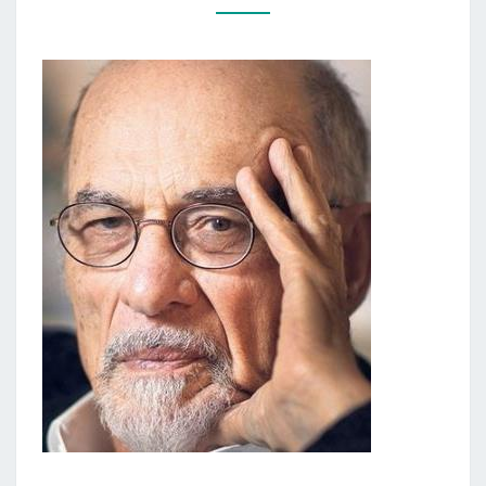
ANT
KUŠETĖS”)