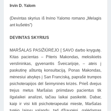
Irvin D. Yalom
(Devintas skyrius iš Irvino Yalomo romano „Melagis
ant kušetės”)
DEVINTAS SKYRIUS
MARŠALAS PASIŽIŪRĖJO [ SAVO darbo knygutę.
Kitas pacientas – Piteris Makondas, meksikietis
verslininkas, gyvenantis Šveicarijoje, – ateis į
paskutinę aštuntą konsultaciją. Ponas Makondas,
mėnesiui atvykęs į San Franciską, paprašė trumpos
psichoterapijos dėl šeimyninės krizės. Prieš dvejus
trejus metus Maršalas priimdavo pacientus tik
ilgalaikei analizei, tačiau laikai pasikeitė. Dabar,
kaip ir visi kiti psichoterapeutai mieste, Maršalas
turėjo laisvų valandų, tad džiaugėsi, galėdamas