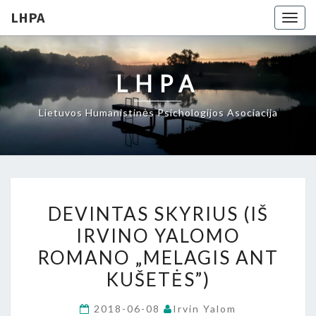
LHPA
Togg
navig
LHPA
Lietuvos Humanistinės Psichologijos Asociacija
DEVINTAS
DEVINTAS SKYRIUS (IŠ
SKYRIUS
IRVINO YALOMO
(IŠ
ROMANO „MELAGIS ANT
IRVINO
YALOMO
KUŠETĖS”)
ROMANO
2018-06-08
Irvin Yalom
„MELAGIS