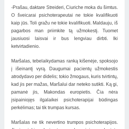
-Prašau, daktare Streideri, Ciuriche moka du šimtus.
O šveicarai psichoterapeutai ne tokie kvalifikuoti
kaip jūs. Toli gražu ne tokie kvalifikuoti. Maldauju, iš
pagarbos man priimkite tą užmokestį. Tuomet
jausiuosi laisvai ir bus lengviau dirbti. Iki
ketvirtadienio.
Maršalas, tebelaikydamas ranką kišenėje, spoksojo
į išeinantį vyrą. Daugumai pacientų užmokestis
atrodydavo per didelis; tokio žmogaus, kuris tvirtintų,
kad jis per mažas, Maršalui dar neteko sutikti. Ką gi,
pamanė jis, Makondas europietis. Čia nėra
įsipainiojęs ilgalaikei psichoterapijai būdingas
perkėlimas; tai tik trumpas kursas.
Maršalas ne tik nevertino trumpos psichoterapijos.