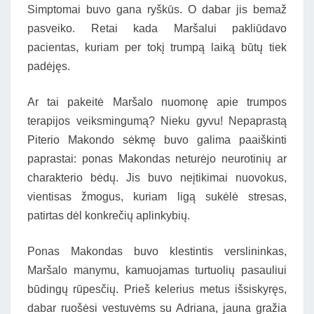
Simptomai buvo gana ryškūs. O dabar jis bemaž
pasveiko. Retai kada Maršalui pakliūdavo
pacientas, kuriam per tokį trumpą laiką būtų tiek
padėjęs.
Ar tai pakeitė Maršalo nuomonę apie trumpos
terapijos veiksmingumą? Nieku gyvu! Nepaprastą
Piterio Makondo sėkmę buvo galima paaiškinti
paprastai: ponas Makondas neturėjo neurotinių ar
charakterio bėdų. Jis buvo neįtikimai nuovokus,
vientisas žmogus, kuriam ligą sukėlė stresas,
patirtas dėl konkrečių aplinkybių.
Ponas Makondas buvo klestintis verslininkas,
Maršalo manymu, kamuojamas turtuolių pasauliui
būdingų rūpesčių. Prieš kelerius metus išsiskyręs,
dabar ruošėsi vestuvėms su Adriana, jauna gražia