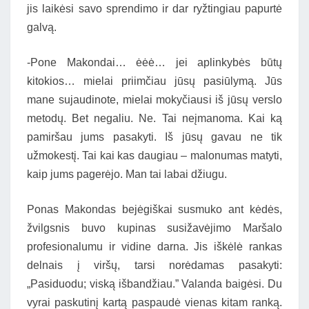
jis laikėsi savo sprendimo ir dar ryžtingiau papurtė
galvą.
-Pone Makondai… ėėė… jei aplinkybės būtų
kitokios… mielai priimčiau jūsų pasiūlymą. Jūs
mane sujaudinote, mielai mokyčiausi iš jūsų verslo
metodų. Bet negaliu. Ne. Tai neįmanoma. Kai ką
pamiršau jums pasakyti. Iš jūsų gavau ne tik
užmokestį. Tai kai kas daugiau – malonumas matyti,
kaip jums pagerėjo. Man tai labai džiugu.
Ponas Makondas bejėgiškai susmuko ant kėdės,
žvilgsnis buvo kupinas susižavėjimo Maršalo
profesionalumu ir vidine darna. Jis iškėlė rankas
delnais į viršų, tarsi norėdamas pasakyti:
„Pasiduodu; viską išbandžiau.” Valanda baigėsi. Du
vyrai paskutinį kartą paspaudė vienas kitam ranką.