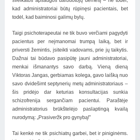
sveikatos apsaugos darbuotojų dėmesį – ne todėl,
kad administratoriai būtų rūpinęsi pacientais, bet
todėl, kad baiminosi galimų bylų.
Taigi psichoterapeutai ne tik buvo verčiami pagydyti
pacientus per neįmanomai trumpą laiką, bet ir
priversti žemintis, įsiteikti vadovams, prie jų taikytis.
Dažnai tai būdavo pasipūtę jauni administratoriai,
menkai išmanantys savo darbą. Vieną dieną
Viktoras Jangas, gerbiamas kolega, gavo laišką nuo
savo dvidešimt septynerių metų administratoriaus –
šis pridėjo dar keturias konsultacijas sunkia
schizofrenija sergančiam pacientui. Paraštėje
administratorius brūkštelėjo paslaptingą kvailą
nurodymą: „Prasiveržk pro gynybą!”
Tai kenkė ne tik psichiatrų garbei, bet ir piniginėms.