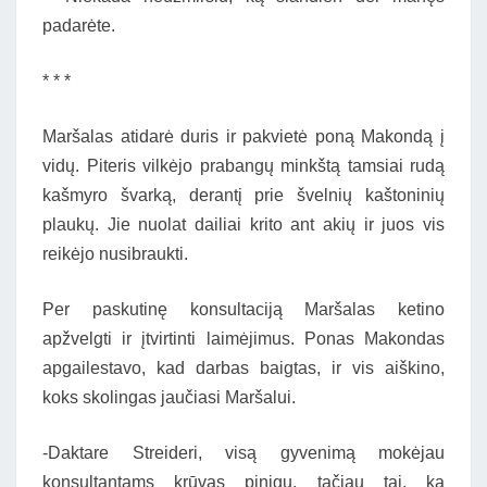
padarėte.
* * *
Maršalas atidarė duris ir pakvietė poną Makondą į
vidų. Piteris vilkėjo prabangų minkštą tamsiai rudą
kašmyro švarką, derantį prie švelnių kaštoninių
plaukų. Jie nuolat dailiai krito ant akių ir juos vis
reikėjo nusibraukti.
Per paskutinę konsultaciją Maršalas ketino
apžvelgti ir įtvirtinti laimėjimus. Ponas Makondas
apgailestavo, kad darbas baigtas, ir vis aiškino,
koks skolingas jaučiasi Maršalui.
-Daktare Streideri, visą gyvenimą mokėjau
konsultantams krūvas pinigų, tačiau tai, ką