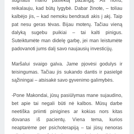
sugriaus mano pasiektą pažangą. Aš noriu,
reikalauju, kad būtų lygybė. Dabar žinote, – toliau
kalbėjo jis, – kad nemoku bendrauti akis į akį. Taip
pat nesu geras tėvas. Bijau moterų. Tačiau vieną
dalyką sugebu puikiai – tai kalti pinigus.
Suteiktumėte man didelę garbę, jei man leistumėte
padovanoti jums dalį savo naujausių investicijų.
Maršalui svaigo galva. Jame pjovėsi godulys ir
teisingumas. Tačiau jis sukando dantis ir pasielgė
sąžiningai – atsisakė savo gyvenimo galimybės.
-Pone Makondai, jūsų pasiūlymas mane sujaudino,
bet apie tai negali būti nė kalbos. Mūsų darbe
neetiška priimti pinigines ar kokias nors kitas
dovanas iš pacientų. Viena tema, kurios
neaptarėme per psichoterapiją – tai jūsų nenoras