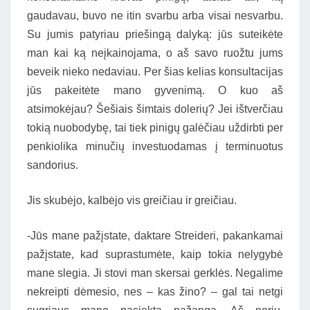
gaudavau, buvo ne itin svarbu arba visai nesvarbu.
Su jumis patyriau priešingą dalyką: jūs suteikėte
man kai ką neįkainojama, o aš savo ruožtu jums
beveik nieko nedaviau. Per šias kelias konsultacijas
jūs pakeitėte mano gyvenimą. O kuo aš
atsimokėjau? Šešiais šimtais dolerių? Jei ištverčiau
tokią nuobodybę, tai tiek pinigų galėčiau uždirbti per
penkiolika minučių investuodamas į terminuotus
sandorius.
Jis skubėjo, kalbėjo vis greičiau ir greičiau.
-Jūs mane pažįstate, daktare Streideri, pakankamai
pažįstate, kad suprastumėte, kaip tokia nelygybė
mane slegia. Ji stovi man skersai gerklės. Negalime
nekreipti dėmesio, nes – kas žino? – gal tai netgi