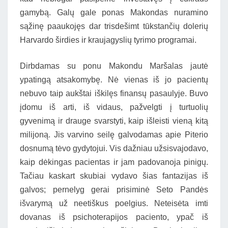
gamybą. Galų gale ponas Makondas nuramino
sąžinę paaukojęs dar trisdešimt tūkstančių dolerių
Harvardo širdies ir kraujagyslių tyrimo programai.
Dirbdamas su ponu Makondu Maršalas jautė
ypatingą atsakomybę. Nė vienas iš jo pacientų
nebuvo taip aukštai iškilęs finansų pasaulyje. Buvo
įdomu iš arti, iš vidaus, pažvelgti į turtuolių
gyvenimą ir drauge svarstyti, kaip išleisti vieną kitą
milijoną. Jis varvino seilę galvodamas apie Piterio
dosnumą tėvo gydytojui. Vis dažniau užsisvajodavo,
kaip dėkingas pacientas ir jam padovanoja pinigų.
Tačiau kaskart skubiai vydavo šias fantazijas iš
galvos; pernelyg gerai prisiminė Seto Pandės
išvarymą už neetiškus poelgius. Neteisėta imti
dovanas iš psichoterapijos paciento, ypač iš