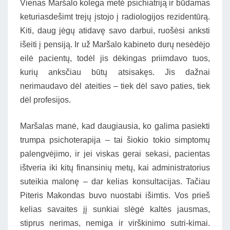
Vienas Maršalo kolega metė psichiatriją ir būdamas
keturiasdešimt trejų įstojo į radiologijos rezidentūrą.
Kiti, daug jėgų atidavę savo darbui, ruošėsi anksti
išeiti į pensiją. Ir už Maršalo kabineto durų nesėdėjo
eilė pacientų, todėl jis dėkingas priimdavo tuos,
kurių anksčiau būtų atsisakęs. Jis dažnai
nerimaudavo dėl ateities – tiek dėl savo paties, tiek
dėl profesijos.
Maršalas manė, kad daugiausia, ko galima pasiekti
trumpa psichoterapija – tai šiokio tokio simptomų
palengvėjimo, ir jei viskas gerai sekasi, pacientas
ištveria iki kitų finansinių metų, kai administratorius
suteikia malonę – dar kelias konsultacijas. Tačiau
Piteris Makondas buvo nuostabi išimtis. Vos prieš
kelias savaites jį sunkiai slėgė kaltės jausmas,
stiprus nerimas, nemiga ir virškinimo sutri-kimai.