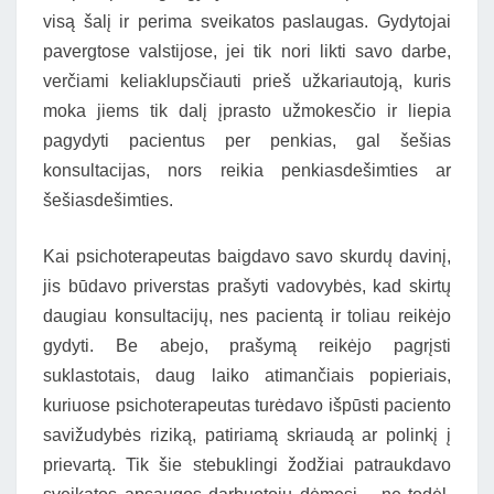
visą šalį ir perima sveikatos paslaugas. Gydytojai
pavergtose valstijose, jei tik nori likti savo darbe,
verčiami keliaklupsčiauti prieš užkariautoją, kuris
moka jiems tik dalį įprasto užmokesčio ir liepia
pagydyti pacientus per penkias, gal šešias
konsultacijas, nors reikia penkiasdešimties ar
šešiasdešimties.
Kai psichoterapeutas baigdavo savo skurdų davinį,
jis būdavo priverstas prašyti vadovybės, kad skirtų
daugiau konsultacijų, nes pacientą ir toliau reikėjo
gydyti. Be abejo, prašymą reikėjo pagrįsti
suklastotais, daug laiko atimančiais popieriais,
kuriuose psichoterapeutas turėdavo išpūsti paciento
savižudybės riziką, patiriamą skriaudą ar polinkį į
prievartą. Tik šie stebuklingi žodžiai patraukdavo