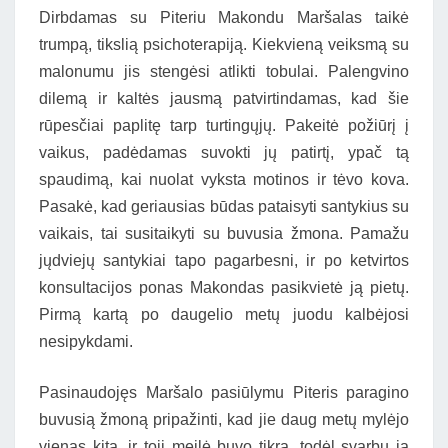
Dirbdamas su Piteriu Makondu Maršalas taikė
trumpą, tikslią psichoterapiją. Kiekvieną veiksmą su
malonumu jis stengėsi atlikti tobulai. Palengvino
dilemą ir kaltės jausmą patvirtindamas, kad šie
rūpesčiai paplitę tarp turtingųjų. Pakeitė požiūrį į
vaikus, padėdamas suvokti jų patirtį, ypač tą
spaudimą, kai nuolat vyksta motinos ir tėvo kova.
Pasakė, kad geriausias būdas pataisyti santykius su
vaikais, tai susitaikyti su buvusia žmona. Pamažu
jųdviejų santykiai tapo pagarbesni, ir po ketvirtos
konsultacijos ponas Makondas pasikvietė ją pietų.
Pirmą kartą po daugelio metų juodu kalbėjosi
nesipykdami.
Pasinaudojęs Maršalo pasiūlymu Piteris paragino
buvusią žmoną pripažinti, kad jie daug metų mylėjo
vienas kitą, ir toji meilė buvo tikra, todėl svarbu ją